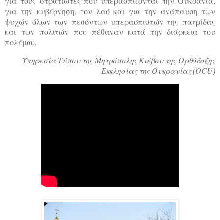
για τους στρατιώτες που υπερασπίζονται την Ουκρανία,
για την κυβέρνηση, τον λαό και για την ανάπαυση των
ψυχών όλων των πεσόντων υπερασπιστών της πατρίδας
και των πολιτών που πέθαναν κατά την διάρκεια του
πολέμου.
Υπηρεσία Τύπου της Μητρόπολης Κιέβου
της Ορθόδοξης
Εκκλησίας της Ουκρανίας (OCU)