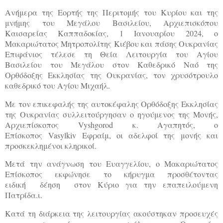
Ανήμερα της Εορτής της Περιτομής του Κυρίου και της
μνήμης του Μεγάλου Βασιλείου, Αρχιεπισκόπου
Καισαρείας Καππαδοκίας, 1 Ιανουαρίου 2024, ο
Μακαριώτατος Μητροπολίτης Κιέβου και πάσης Ουκρανίας
Επιφάνιος τέλεσε τη Θεία Λειτουργία του Αγίου
Βασιλείου του Μεγάλου στον Καθεδρικό Ναό της
Ορθόδοξης Εκκλησίας της Ουκρανίας, τον χρυσότρουλο
καθεδρικό του Αγίου Μιχαήλ.
Με τον επικεφαλής της αυτοκέφαλης Ορθόδοξης Εκκλησίας
της Ουκρανίας συλλειτούργησαν ο ηγούμενος της Μονής,
Αρχιεπίσκοπος
Vyshgorod κ. Αγαπητός, ο
Επίσκοπος Vasylkiv Εφραίμ, οι αδελφοί της μονής και
προσκεκλημένοι κληρικοί.
Μετά την ανάγνωση του Ευαγγελίου, ο Μακαριώτατος
Επίσκοπος εκφώνησε το κήρυγμα προσθέτοντας
ειδική
δέηση
στον Κύριο για την επαπειλούμενη
Πατρίδα.ι.
Κατά τη διάρκεια της λειτουργίας ακούστηκαν προσευχές