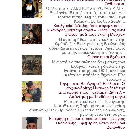
Άνθρωπος
Ομιλία του ΣΤΑΜΑΤΙΟΥ Σπ. ΖΟΥΛΑ, Δ.Μ.Σ.
Θεολογίας-Εκπαιδευτικού, κατά τον προ-
εορτασμό της μνήμης του Οσίου, την
Κυριακή, 10 Ιουλίου 2016,...
Βουλγαρία: Νέα δημόσια παρέμβαση π.
Νικάνορος μετά την αργία – «Μαζί μας είναι
ο Θεός, μαζί τους είναι η Μόσχα»
Η αντιπαράθεση στους κόλπους της
Ορθόδοξης Εκκλησίας της Βουλγαρίας
συνεχίζεται με αμείωτη ένταση. Λίγες ώρες
μετά την ανακοίνωση της δεκαπε...
Ομόνοια και διχόνοια
Μία από τις πιο σκληρές δοκιμασίες των
Ελλήνων κατά τη διάρκεια της
Επανάστασης του 1821, αλλά και
μετέπειτα, υπήρξε η διχόνοια. Είτε
προσωπ...
Ρήγμα στη Βουλγαρική Εκκλησία: Ο
αρχιμανδρίτης Νικάνωρ ζητά την
αποχώρηση του Πατριάρχη Δανιήλ –
Απάντηση με 15νθήμερη αργία
Ρεπορτάζ-κείμενο: π. Παναγιώτης
Καποδίστριας Σοβαρή εσωτερική κρίση
συγκλονίζει την Ορθόδοξη Εκκλησία της Βουλγαρίας,
μετά τη μετωπική σύγκ...
Εκοιμήθη ο Πρωτοπρεσβύτερος Γεώργιος
Γιαννούλης, Εφημέριος Κάτω Βολιμών
Ζακύνθου