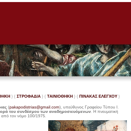
ΘΗΚΗ
} {
ΣΤΡΟΦΑΔΙΑ
} {
ΤΑΙΝΙΟΘΗΚΗ
} {
ΠΙΝΑΚΑΣ ΕΛΕ
ΓΧΟΥ
}
ριας
(
pakapodistrias@gmail.com
), υπεύθυνος Γραφείου Τύπου Ι.
φορά του συνδέσμου των αναδημοσιευόμενων
. Η
πνευματική
η από τον νόμο 100/1975.