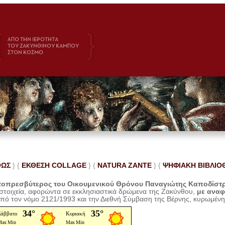
ΘΩΣ
} {
ΕΚΘΕΣΗ COLLAGE
}
{
NATURA ZANTE
} {
ΨΗΦΙΑΚΗ ΒΙΒΛΙΟ
οπρεσβύτερος του Οικουμενικού Θρόνου Παναγιώτης Καποδίστ
 στοιχεία, αφορώντα σε εκκλησιαστικά δρώμενα της Ζακύνθου,
με ανα
από τον νόμο 2121/1993 και την Διεθνή Σύμβαση της Βέρνης, κυρωμέν