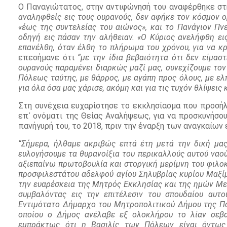
Ο Παναγιώτατος, στην αντιφώνησή του αναφέρθηκε στη
αναληφθείς εις τους ουρανούς, δεν αφήκε τον κόσμον ορ
«έως της συντελείας του αιώνος», και το Πανάγιον Πν
οδηγή εις πάσαν την αλήθειαν. «Ο Κύριος ανελήφθη ε
επανέλθη, όταν έλθη το πλήρωμα του χρόνου, για να κρ
επεσήμανε ότι
“με την ίδια βεβαιότητα ότι δεν είμασ
ουρανούς παραμένει διαρκώς μαζί μας, συνεχίζουμε το
Πόλεως ταύτης, με θάρρος, με αγάπη προς όλους, με ελ
για όλα όσα μας χάρισε, ακόμη και για τις τυχόν θλίψεις 
Στη συνέχεια ευχαρίστησε το εκκλησίασμα που προσήλ
επ᾽ ονόματι της Θείας Αναλήψεως, για να προσκυνήσου
πανήγυρή του, το 2018, πριν την έναρξη των αναγκαίων
“Σήμερα, ήλθαμε ακριβώς επτά έτη μετά την δική μας
ευλογήσουμε τα θυρανοίξια του περικαλλούς αυτού ναού,
αξιεπαίνω πρωτοβουλία και στοργική μερίμνη του φιλ
προσφιλεστάτου αδελφού αγίου Σηλυβρίας κυρίου Μαξίμ
την ευαρέσκεια της Μητρός Εκκλησίας και της ημών Μ
συμβαλόντας εις την επιτέλεσιν του σπουδαίου αυτ
Εντιμότατο Δήμαρχο του Μητροπολιτικού Δήμου της Πό
οποίου ο Δήμος ανέλαβε εξ ολοκλήρου το λίαν σεβα
εμπράκτως ότι η Βασιλίς των Πόλεων είναι όντως 