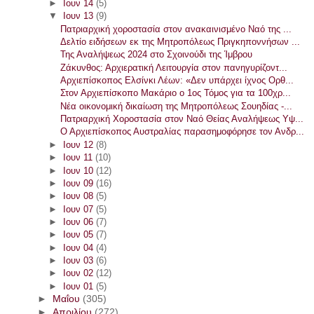
►
Ιουν 14
(5)
▼
Ιουν 13
(9)
Πατριαρχική χοροστασία στον ανακαινισμένο Ναό της ...
Δελτίο ειδήσεων εκ της Μητροπόλεως Πριγκηποννήσων ...
Της Αναλήψεως 2024 στο Σχοινούδι της Ίμβρου
Ζάκυνθος: Αρχιερατική Λειτουργία στον πανηγυρίζοντ...
Αρχιεπίσκοπος Ελσίνκι Λέων: «Δεν υπάρχει ίχνος Ορθ...
Στον Αρχιεπίσκοπο Μακάριο ο 1ος Τόμος για τα 100χρ...
Νέα οικονομική δικαίωση της Μητροπόλεως Σουηδίας -...
Πατριαρχική Χοροστασία στον Ναό Θείας Αναλήψεως Υψ...
Ο Αρχιεπίσκοπος Αυστραλίας παρασημοφόρησε τον Ανδρ...
►
Ιουν 12
(8)
►
Ιουν 11
(10)
►
Ιουν 10
(12)
►
Ιουν 09
(16)
►
Ιουν 08
(5)
►
Ιουν 07
(5)
►
Ιουν 06
(7)
►
Ιουν 05
(7)
►
Ιουν 04
(4)
►
Ιουν 03
(6)
►
Ιουν 02
(12)
►
Ιουν 01
(5)
►
Μαΐου
(305)
►
Απριλίου
(272)