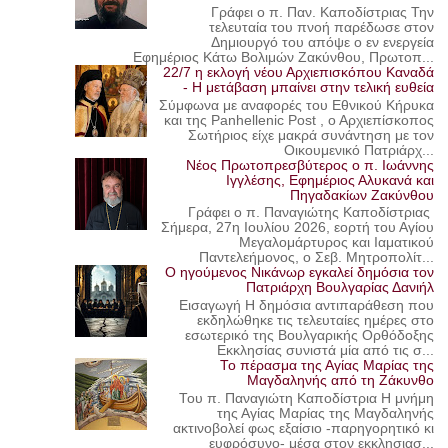
Γράφει ο π. Παν. Καποδίστριας Την
τελευταία του πνοή παρέδωσε στον
Δημιουργό του απόψε ο εν ενεργεία
Εφημέριος Κάτω Βολιμών Ζακύνθου, Πρωτοπ...
22/7 η εκλογή νέου Αρχιεπισκόπου Καναδά
- Η μετάβαση μπαίνει στην τελική ευθεία
Σύμφωνα με αναφορές του Εθνικού Κήρυκα
και της Panhellenic Post , ο Αρχιεπίσκοπος
Σωτήριος είχε μακρά συνάντηση με τον
Οικουμενικό Πατριάρχ...
Νέος Πρωτοπρεσβύτερος ο π. Ιωάννης
Ιγγλέσης, Εφημέριος Αλυκανά και
Πηγαδακίων Ζακύνθου
Γράφει ο π. Παναγιώτης Καποδίστριας
Σήμερα, 27η Ιουλίου 2026, εορτή του Αγίου
Μεγαλομάρτυρος και Ιαματικού
Παντελεήμονος, ο Σεβ. Μητροπολίτ...
Ο ηγούμενος Νικάνωρ εγκαλεί δημόσια τον
Πατριάρχη Βουλγαρίας Δανιήλ
Εισαγωγή Η δημόσια αντιπαράθεση που
εκδηλώθηκε τις τελευταίες ημέρες στο
εσωτερικό της Βουλγαρικής Ορθόδοξης
Εκκλησίας συνιστά μία από τις σ...
Το πέρασμα της Αγίας Μαρίας της
Μαγδαληνής από τη Ζάκυνθο
Του π. Παναγιώτη Καποδίστρια Η μνήμη
της Αγίας Μαρίας της Μαγδαληνής
ακτινοβολεί φως εξαίσιο -παρηγορητικό κι
ευφρόσυνο- μέσα στον εκκλησιασ...