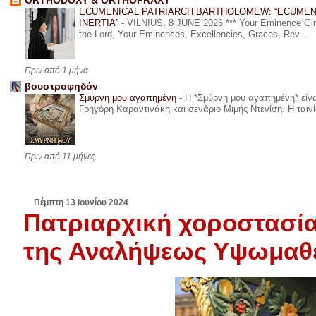
ORTHODOXY & ORTHOPRAXY
ECUMENICAL PATRIARCH BARTHOLOMEW: “ECUMEN
INERTIA”
-
VILNIUS, 8 JUNE 2026 *** Your Eminence Ginta
the Lord, Your Eminences, Excellencies, Graces, Rev...
Πριν από 1 μήνα
βουστροφηδόν
Σμύρνη μου αγαπημένη
-
Η *Σμύρνη μου αγαπημένη* είναι
Γρηγόρη Καραντινάκη και σενάριο Μιμής Ντενίση. Η ταινία
Πριν από 11 μήνες
Πέμπτη 13 Ιουνίου 2024
Πατριαρχική χοροστασία
της Αναλήψεως Υψωμαθεί