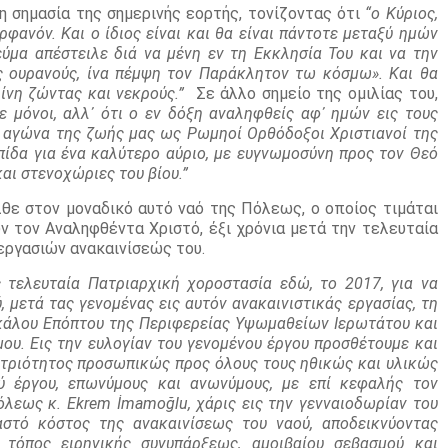
 σημασία της σημερινής εορτής, τονίζοντας ότι
“ο Κύριος,
φανόν. Και ο ίδιος είναι και θα είναι πάντοτε μεταξύ ημών
εύμα απέστειλε διά να μένη εν τη Εκκλησία Του και να την
ις ουρανούς, ίνα πέμψη τον Παράκλητον τω κόσμω». Και θα
ίνη ζώντας και νεκρούς.”
Σε άλλο σημείο της ομιλίας του,
τε μόνοι, αλλ᾽ ότι ο εν δόξη αναληφθείς αφ᾽ ημών εις τους
ν αγώνα της ζωής μας ως Ρωμηοί Ορθόδοξοι Χριστιανοί της
πίδα για ένα καλύτερο αύριο, με ευγνωμοσύνη προς τον Θεό
και στενοχώριες του βίου.”
θε στον μοναδικό αυτό ναό της Πόλεως, ο οποίος τιμάται
ν τον Αναληφθέντα Χριστό, έξι χρόνια μετά την τελευταία
 εργασιών ανακαινίσεώς του.
 τελευταία Πατριαρχική χοροστασία εδώ, το 2017, για να
 μετά τας γενομένας εις αυτόν ανακαινιστικάς εργασίας, τη
οκάλου Επόπτου της Περιφερείας Υψωμαθείων Ιερωτάτου και
ου. Εις την ευλογίαν του γενομένου έργου προσθέτουμε και
ετριότητος προσωπικώς προς όλους τους ηθικώς και υλικώς
ού έργου, επωνύμους και ανωνύμους, με επί κεφαλής τον
λεως κ. Ekrem İmamoğlu, χάρις εις την γενναιοδωρίαν του
στό κόστος της ανακαινίσεως του ναού, αποδεικνύοντας
τόπος ειρηνικής συνυπάρξεως, αμοιβαίου σεβασμού και