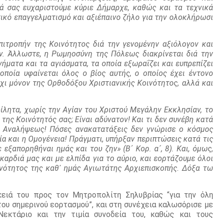
ά σας ευχαριστούμε κύριε Δήμαρχε, καθώς και τα τεχνικά
τικό επαγγελματισμό και αξιέπαινο ζήλο για την ολοκλήρωσι
πιτροπήν της Κοινότητος διά την γενομένην αξιόλογον και
όν. Άλλωστε, η Ρωμηοσύνη της Πόλεως διακρίνεται διά την
νήματα και τα αγιάσματα, τα οποία εξωραΐζει και ευπρεπίζει
οποία υφαίνεται όλος ο βίος αυτής, ο οποίος έχει έντονο
χι μόνον της Ορθοδόξου Χριστιανικής Κοινότητος, αλλά και
ίλητα, χωρίς την Αγίαν του Χριστού Μεγάλην Εκκλησίαν, το
της Κοινότητός σας; Είναι αδύνατον! Και τι δεν συνέβη κατά
ς Αναλήψεως! Πόσες ανακατατάξεις δεν γνώρισε ο κόσμος
α και η Ομογένεια! Πράγματι, υπήρξαν περιπτώσεις κατά τις
εξαπορηθήναι ημάς και του ζην» (Β´ Κορ. α´, 8). Και, όμως,
αρδιά μας και με ελπίδα για το αύριο, και εορτάζουμε όλοι
ινότητος της καθ᾽ ημάς Αγιωτάτης Αρχιεπισκοπής. Δόξα τω
ειά του προς τον Μητροπολίτη Σηλυβρίας “για την όλη
του σημερινού εορτασμού”, και στη συνέχεια καλωσόρισε με
εκτάριο και την τιμία συνοδεία του, καθώς και τους