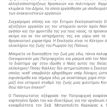
αλληλοϋποστηρίξεως θρησκειών και πολιτισμών. Θερμ
κλιμάκια του Δήμου, τα οποία εργάσθησαν με υποδειγμα
των ανακαινιστικών εργασιών.
Συγχαίρομεν επίσης και την Έντιμον Εκκλησιαστικήν Ε
αξιόζηλον εργασίαν εις τον ιστορικόν αυτόν Ιερόν Να
αγάπην και την φροντίδα της για τους ναούς, τα προσκυ
ακόμη και εκ του υστερήματός της, και γύρω από τα 
θρησκευτικό χαρακτήρα. Η Εκκλησία είναι το Κέντρον ό
ολοκλήρου της ζωής του Ρωμηού της Πόλεως.
Μπορείτε να διανοηθήτε την ζωή μας εδώ, τέκνα πολυφ
Οικουμενικόν μας Πατριαρχείον, και μακριά από τον Ναό 
το διάστημα αφ᾽ ότου ιδρύθη ο Ναός αυτός της Θεία
ολόκληρος! Πόσες θύελλες δεν αντιμετώπισαν η Εκκλησί
οποίες «καθ᾽ υπερβολήν εβαρήθημεν υπέρ δύναμιν, ώστε 
ευρισκόμεθα και σήμερα εδώ, με αναστάσιμη χαρά στην κ
μαζί ένα ιστορικό σταθμό της ζωής μιας φιλοτίμου Κο
Θεώ πάντων ένεκεν!”
Ο Παναγιώτατος εξέφρασε την Πατριαρχική ευαρέσκ
καρπογόνο δράσι του και ιδιαιτέρως για την οργάνωσι 
εγκαρδιότητα τον Σεβ. Μητροπολίτη Κερκύρας κ. Ν