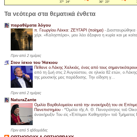
Τα νεότερα στα θεματικά ένθετα
παραθέματα λόγου
π. Γεωργίου Λέκκα: ΖΕΥΓΑΡΙ (ποίημα)
-
Διασταυρώθηκα α
χέρι. «Καλησπέρα», μου λέει άξαφνα η κυρία και με κοίτ
Πριν από 2 ημέρες
Στον ίσκιο του Ήσκιου
Πέθανε ο Λάκης Χαλκιάς, ένας από τους σημαντικότερο
από τη ζωή στις 2 Αυγούστου, σε ηλικία 82 ετών, ο Λάκ
της μουσικής μας παράδοσης. Την είδηση γ...
Πριν από 2 ημέρες
NaturaZante
Ομιλία Βαρθολομαίου κατά την ανακήρυξή του σε Επίτιμ
Πανεπιστημίου
-
*Ὁμιλία τῆς Α. Θ. Παναγιότητος τοῦ Οἰκ
ἀνακήρυξίν Του εἰς «Ἐπίτιμον Καθηγητήν» τοῦ Τμήματος 
Πριν από 5 εβδομάδες