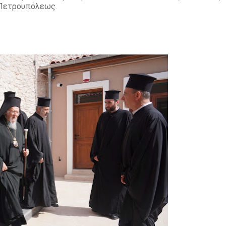
ι Πετρουπόλεως
.