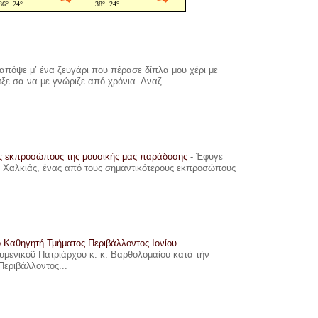
πόψε μ’ ένα ζευγάρι που πέρασε δίπλα μου χέρι με
αξε σα να με γνώριζε από χρόνια. Αναζ...
υς εκπροσώπους της μουσικής μας παράδοσης
-
Έφυγε
ης Χαλκιάς, ένας από τους σημαντικότερους εκπροσώπους
ο Καθηγητή Τμήματος Περιβάλλοντος Ιονίου
ουμενικοῦ Πατριάρχου κ. κ. Βαρθολομαίου κατά τήν
Περιβάλλοντος...