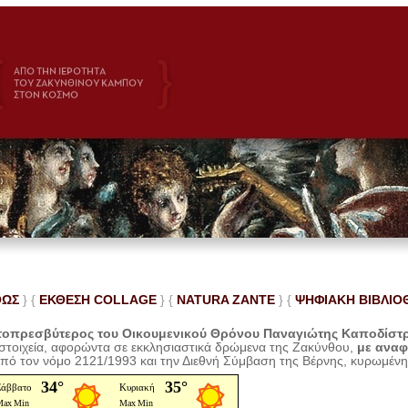
ΘΩΣ
} {
ΕΚΘΕΣΗ COLLAGE
}
{
NATURA ZANTE
} {
ΨΗΦΙΑΚΗ ΒΙΒΛΙΟ
οπρεσβύτερος του Οικουμενικού Θρόνου Παναγιώτης Καποδίστ
 στοιχεία, αφορώντα σε εκκλησιαστικά δρώμενα της Ζακύνθου,
με ανα
από τον νόμο 2121/1993 και την Διεθνή Σύμβαση της Βέρνης, κυρωμέν