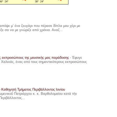
πόψε μ’ ένα ζευγάρι που πέρασε δίπλα μου χέρι με
αξε σα να με γνώριζε από χρόνια. Αναζ...
υς εκπροσώπους της μουσικής μας παράδοσης
-
Έφυγε
ης Χαλκιάς, ένας από τους σημαντικότερους εκπροσώπους
ο Καθηγητή Τμήματος Περιβάλλοντος Ιονίου
ουμενικοῦ Πατριάρχου κ. κ. Βαρθολομαίου κατά τήν
Περιβάλλοντος...