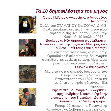
Τα 10 δημοφιλέστερα του μηνός
Όσιος Παΐσιος ο Αγιορείτης, ο Αγιασμένος
Άνθρωπος
Ομιλία του ΣΤΑΜΑΤΙΟΥ Σπ. ΖΟΥΛΑ, Δ.Μ.Σ.
Θεολογίας-Εκπαιδευτικού, κατά τον προ-
εορτασμό της μνήμης του Οσίου, την
Κυριακή, 10 Ιουλίου 2016,...
Βουλγαρία: Νέα δημόσια παρέμβαση π.
Νικάνορος μετά την αργία – «Μαζί μας είναι
ο Θεός, μαζί τους είναι η Μόσχα»
Η αντιπαράθεση στους κόλπους της
Ορθόδοξης Εκκλησίας της Βουλγαρίας
συνεχίζεται με αμείωτη ένταση. Λίγες ώρες
μετά την ανακοίνωση της δεκαπε...
Ομόνοια και διχόνοια
Μία από τις πιο σκληρές δοκιμασίες των
Ελλήνων κατά τη διάρκεια της
Επανάστασης του 1821, αλλά και
μετέπειτα, υπήρξε η διχόνοια. Είτε
προσωπ...
Ρήγμα στη Βουλγαρική Εκκλησία: Ο
αρχιμανδρίτης Νικάνωρ ζητά την
αποχώρηση του Πατριάρχη Δανιήλ –
Απάντηση με 15νθήμερη αργία
Ρεπορτάζ-κείμενο: π. Παναγιώτης
Καποδίστριας Σοβαρή εσωτερική κρίση