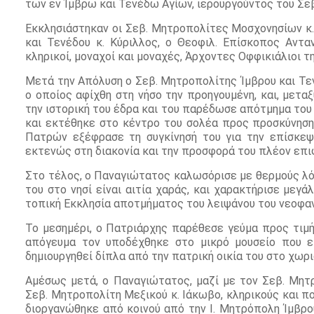
των εν Ίμβρω και Τενέδω Αγίων, ιερουργούντος του Σε
Εκκλησιάστηκαν οι Σεβ. Μητροπολίτες Μοσχονησίων κ.
και Τενέδου κ. Κύριλλος, ο Θεοφιλ. Επίσκοπος Αντα
κληρικοί, μοναχοί και μοναχές, Άρχοντες Οφφικιάλιοι τη
Μετά την Απόλυση ο Σεβ. Μητροπολίτης Ίμβρου και Τε
ο οποίος αφίχθη στη νήσο την προηγουμένη, και, μετα
την ιστορική του έδρα και του παρέδωσε απότμημα του
και εκτέθηκε στο κέντρο του σολέα προς προσκύνηση
Πατρών εξέφρασε τη συγκίνησή του για την επίσκεψ
εκτενώς στη διακονία και την προσφορά του πλέον επι
Στο τέλος, ο Παναγιώτατος καλωσόρισε με θερμούς λό
του στο νησί είναι αιτία χαράς, και χαρακτήρισε μεγ
τοπική Εκκλησία αποτμήματος του λειψάνου του νεοφαν
Το μεσημέρι, ο Πατριάρχης παρέθεσε γεύμα προς τιμ
απόγευμα τον υποδέχθηκε στο μικρό μουσείο που εί
δημιουργηθεί δίπλα από την πατρική οικία του στο χω
Αμέσως μετά, ο Παναγιώτατος, μαζί με τον Σεβ. Μητ
Σεβ. Μητροπολίτη Μεξικού κ. Ιάκωβο, κληρικούς και π
διοργανώθηκε από κοινού από την Ι. Μητρόπολη Ίμβρου