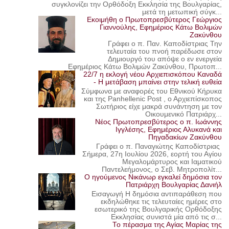
συγκλονίζει την Ορθόδοξη Εκκλησία της Βουλγαρίας,
μετά τη μετωπική σύγκ...
Εκοιμήθη ο Πρωτοπρεσβύτερος Γεώργιος
Γιαννούλης, Εφημέριος Κάτω Βολιμών
Ζακύνθου
Γράφει ο π. Παν. Καποδίστριας Την
τελευταία του πνοή παρέδωσε στον
Δημιουργό του απόψε ο εν ενεργεία
Εφημέριος Κάτω Βολιμών Ζακύνθου, Πρωτοπ...
22/7 η εκλογή νέου Αρχιεπισκόπου Καναδά
- Η μετάβαση μπαίνει στην τελική ευθεία
Σύμφωνα με αναφορές του Εθνικού Κήρυκα
και της Panhellenic Post , ο Αρχιεπίσκοπος
Σωτήριος είχε μακρά συνάντηση με τον
Οικουμενικό Πατριάρχ...
Νέος Πρωτοπρεσβύτερος ο π. Ιωάννης
Ιγγλέσης, Εφημέριος Αλυκανά και
Πηγαδακίων Ζακύνθου
Γράφει ο π. Παναγιώτης Καποδίστριας
Σήμερα, 27η Ιουλίου 2026, εορτή του Αγίου
Μεγαλομάρτυρος και Ιαματικού
Παντελεήμονος, ο Σεβ. Μητροπολίτ...
Ο ηγούμενος Νικάνωρ εγκαλεί δημόσια τον
Πατριάρχη Βουλγαρίας Δανιήλ
Εισαγωγή Η δημόσια αντιπαράθεση που
εκδηλώθηκε τις τελευταίες ημέρες στο
εσωτερικό της Βουλγαρικής Ορθόδοξης
Εκκλησίας συνιστά μία από τις σ...
Το πέρασμα της Αγίας Μαρίας της