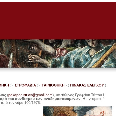
ΘΗΚΗ
} {
ΣΤΡΟΦΑΔΙΑ
} {
ΤΑΙΝΙΟΘΗΚΗ
} {
ΠΙΝΑΚΑΣ ΕΛΕ
ΓΧΟΥ
}
ριας
(
pakapodistrias@gmail.com
), υπεύθυνος Γραφείου Τύπου Ι.
φορά του συνδέσμου των αναδημοσιευόμενων
. Η
πνευματική
η από τον νόμο 100/1975.