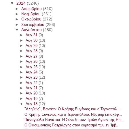
▼
2024
(3246)
►
Δεκεμβρίου
(310)
►
Νοεμβρίου
(261)
►
Οκτωβρίου
(272)
►
Σεπτεμβρίου
(286)
▼
Αυγούστου
(280)
►
Αυγ 31
(9)
►
Αυγ 30
(10)
►
Αυγ 29
(10)
►
Αυγ 28
(9)
►
Αυγ 27
(8)
►
Αυγ 26
(10)
►
Αυγ 25
(19)
►
Αυγ 24
(5)
►
Αυγ 23
(12)
►
Αυγ 22
(1)
►
Αυγ 21
(7)
►
Αυγ 20
(10)
►
Αυγ 19
(7)
▼
Αυγ 18
(12)
"Αληθώς", Βανάτο: Ο Κρήτης Ευγένιος και ο Τερνοπόλ...
Ο Κρήτης Ευγένιος και ο Τερνοπόλεως Νέστωρ επισκέφ...
Παναγούλα Βανάτου: Η Σύναξη των Τριών Αγίων της Επ...
Ο Οικουμενικός Πατριάρχης στον εορτασμό των εν Ίμβ...