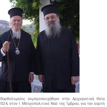
. Βαρθολομαίος συμπροσευχήθηκε στην Αρχιερατική Θεία
024, στον Ι. Μητροπολιτικό Ναό της Ίμβρου, για την εορτή