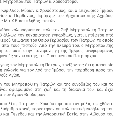
β. Μητροπολίτου Πατρών κ. Χρυσοστόμου.
 Κύριλλος, Μύρων κ. Χρυσόστομος, και ο επιχώριος Ίμβρου
νίας κ. Παρθένιος, Ιεράρχης της Αρχιεπισκοπής Αχρίδος,
ς Μ.τ.Χ.Ε. και πλήθος πιστών.
νέδου καλωσόρισε και πάλι τον Σεβ. Μητροπολίτη Πατρών,
ξύ άλλων, τον ευχαρίστησε εγκαρδίως, γιατί μετέφερε από
 ιερού λειψάνου του Οσίου Γερβασίου των Πατρών, το οποίο
 από τους πιστούς. Από την πλευρά του, ο Μητροπολίτης
ή του αυτή στην πονεμένη γη της Ίμβρου, αναφερόμενος
φανούς γόνου αυτής, του Οικουμενικού Πατριάρχου.
γους τον Μητροπολίτη Πατρών, τονίζοντας ότι η παρουσία
άλη ευλογία για τον λαό της Ίμβρου την παράδοση προς την
ούς Αγίου.
ήν του Μητροπολίτη Πατρών και της συνοδείας του και το
ναι αφιερωμένο στη ζωή και τη διακονία του, και έχει
ριό των Αγίων Θεοδώρων.
ροπολίτη Πατρών κ. Χρυσόστομο και τον μόλις αφιχθέντα
ολυάριθμο κοινό, παρέστησαν σε πολιτιστική εκδήλωση που
 και Τενέδου και την Αγιορειτική Εστία, στην Αίθουσα του