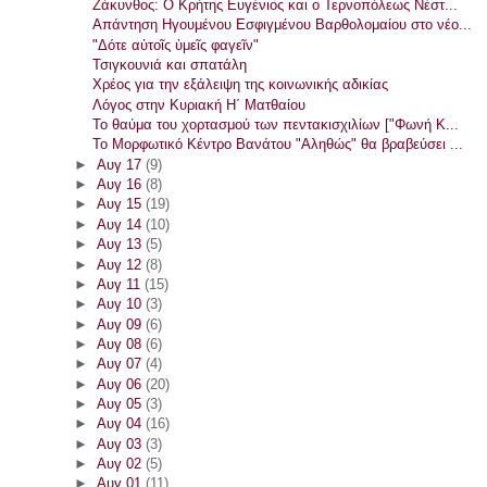
Ζάκυνθος: Ο Κρήτης Ευγένιος και ο Τερνοπόλεως Νέστ...
Απάντηση Ηγουμένου Εσφιγμένου Βαρθολομαίου στο νέο...
"Δότε αὐτοῖς ὑμεῖς φαγεῖν"
Τσιγκουνιά και σπατάλη
Χρέος για την εξάλειψη της κοινωνικής αδικίας
Λόγος στην Κυριακή Η΄ Ματθαίου
Το θαύμα του χορτασμού των πεντακισχιλίων ["Φωνή Κ...
Το Μορφωτικό Κέντρο Βανάτου "Αληθώς" θα βραβεύσει ...
►
Αυγ 17
(9)
►
Αυγ 16
(8)
►
Αυγ 15
(19)
►
Αυγ 14
(10)
►
Αυγ 13
(5)
►
Αυγ 12
(8)
►
Αυγ 11
(15)
►
Αυγ 10
(3)
►
Αυγ 09
(6)
►
Αυγ 08
(6)
►
Αυγ 07
(4)
►
Αυγ 06
(20)
►
Αυγ 05
(3)
►
Αυγ 04
(16)
►
Αυγ 03
(3)
►
Αυγ 02
(5)
►
Αυγ 01
(11)