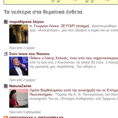
Τα νεότερα στα θεματικά ένθετα
παραθέματα λόγου
π. Γεωργίου Λέκκα: ΖΕΥΓΑΡΙ (ποίημα)
-
Διασταυρώθηκα α
χέρι. «Καλησπέρα», μου λέει άξαφνα η κυρία και με κοίτ
Πριν από 1 ημέρα
Στον ίσκιο του Ήσκιου
Πέθανε ο Λάκης Χαλκιάς, ένας από τους σημαντικότερο
από τη ζωή στις 2 Αυγούστου, σε ηλικία 82 ετών, ο Λάκ
της μουσικής μας παράδοσης. Την είδηση γ...
Πριν από 2 ημέρες
NaturaZante
Ομιλία Βαρθολομαίου κατά την ανακήρυξή του σε Επίτιμ
Πανεπιστημίου
-
*Ὁμιλία τῆς Α. Θ. Παναγιότητος τοῦ Οἰκ
ἀνακήρυξίν Του εἰς «Ἐπίτιμον Καθηγητήν» τοῦ Τμήματος 
Πριν από 5 εβδομάδες