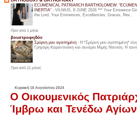
ORTHODOXY & ORTHOPRAXY
ECUMENICAL PATRIARCH BARTHOLOMEW: “ECUMEN
INERTIA”
-
VILNIUS, 8 JUNE 2026 *** Your Eminence Ginta
the Lord, Your Eminences, Excellencies, Graces, Rev...
Πριν από 1 μήνα
βουστροφηδόν
Σμύρνη μου αγαπημένη
-
Η *Σμύρνη μου αγαπημένη* είναι
Γρηγόρη Καραντινάκη και σενάριο Μιμής Ντενίση. Η ταινία
Πριν από 11 μήνες
Κυριακή 18 Αυγούστου 2024
Ο Οικουμενικός Πατριάρ
Ίμβρω και Τενέδω Αγίων 