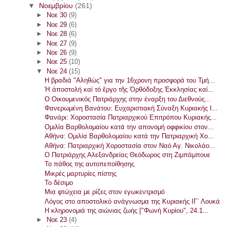
▼
Νοεμβρίου
(261)
►
Νοε 30
(9)
►
Νοε 29
(6)
►
Νοε 28
(6)
►
Νοε 27
(9)
►
Νοε 26
(9)
►
Νοε 25
(10)
▼
Νοε 24
(15)
Η βραδιά "Αληθώς" για την 16χρονη προσφορά του Τμή...
Ἡ ἀποστολή καί τό ἔργο τῆς Ὀρθόδοξης Ἐκκλησίας καί...
Ο Οικουμενικός Πατριάρχης στην έναρξη του Διεθνούς...
Φανερωμένη Βανάτου: Ευχαριστιακή Σύναξη Κυριακής Ι...
Φανάρι: Χοροστασία Πατριαρχικού Επιτρόπου Κυριακής...
Ομιλία Βαρθολομαίου κατά την απονομή οφφικίου στον...
Αθήνα: Ομιλία Βαρθολομαίου κατά την Πατριαρχική Χο...
Αθήνα: Πατριαρχική Χοροστασία στον Ναό Αγ. Νικολάο...
Ο Πατριάρχης Αλεξανδρείας Θεόδωρος στη Ζιμπάμπουε
Το πάθος της αυτοπεποίθησης
Μικρές μαρτυρίες πίστης
Το δέσιμο
Μια φτώχεια με ρίζες στον εγωκεντρισμό
Λόγος στο αποστολικό ανάγνωσμα της Κυριακής ΙΓ΄ Λουκά
Η κληρονομιά της αιώνιας ζωής ["Φωνή Κυρίου", 24.1...
►
Νοε 23
(4)