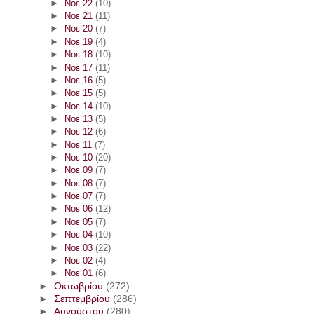
►
Νοε 22
(10)
►
Νοε 21
(11)
►
Νοε 20
(7)
►
Νοε 19
(4)
►
Νοε 18
(10)
►
Νοε 17
(11)
►
Νοε 16
(5)
►
Νοε 15
(5)
►
Νοε 14
(10)
►
Νοε 13
(5)
►
Νοε 12
(6)
►
Νοε 11
(7)
►
Νοε 10
(20)
►
Νοε 09
(7)
►
Νοε 08
(7)
►
Νοε 07
(7)
►
Νοε 06
(12)
►
Νοε 05
(7)
►
Νοε 04
(10)
►
Νοε 03
(22)
►
Νοε 02
(4)
►
Νοε 01
(6)
►
Οκτωβρίου
(272)
►
Σεπτεμβρίου
(286)
►
Αυγούστου
(280)