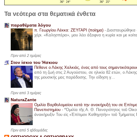
Τα νεότερα στα θεματικά ένθετα
παραθέματα λόγου
π. Γεωργίου Λέκκα: ΖΕΥΓΑΡΙ (ποίημα)
-
Διασταυρώθηκα α
χέρι. «Καλησπέρα», μου λέει άξαφνα η κυρία και με κοίτ
Πριν από 2 ημέρες
Στον ίσκιο του Ήσκιου
Πέθανε ο Λάκης Χαλκιάς, ένας από τους σημαντικότερο
από τη ζωή στις 2 Αυγούστου, σε ηλικία 82 ετών, ο Λάκ
της μουσικής μας παράδοσης. Την είδηση γ...
Πριν από 3 ημέρες
NaturaZante
Ομιλία Βαρθολομαίου κατά την ανακήρυξή του σε Επίτιμ
Πανεπιστημίου
-
*Ὁμιλία τῆς Α. Θ. Παναγιότητος τοῦ Οἰκ
ἀνακήρυξίν Του εἰς «Ἐπίτιμον Καθηγητήν» τοῦ Τμήματος 
Πριν από 5 εβδομάδες