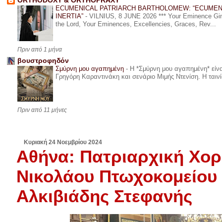
ORTHODOXY & ORTHOPRAXY
ECUMENICAL PATRIARCH BARTHOLOMEW: “ECUMEN
INERTIA”
-
VILNIUS, 8 JUNE 2026 *** Your Eminence Ginta
the Lord, Your Eminences, Excellencies, Graces, Rev...
Πριν από 1 μήνα
βουστροφηδόν
Σμύρνη μου αγαπημένη
-
Η *Σμύρνη μου αγαπημένη* είναι
Γρηγόρη Καραντινάκη και σενάριο Μιμής Ντενίση. Η ταινία
Πριν από 11 μήνες
Κυριακή 24 Νοεμβρίου 2024
Αθήνα: Πατριαρχική Χορ
Νικολάου Πτωχοκομείου 
Αλκιβιάδης Στεφανής