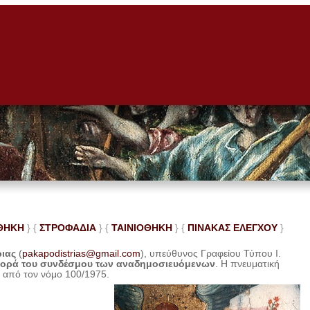
ΘΗΚΗ
} {
ΣΤΡΟΦΑΔΙΑ
} {
ΤΑΙΝΙΟΘΗΚΗ
} {
ΠΙΝΑΚΑΣ ΕΛΕ
ΓΧΟΥ
}
ριας
(
pakapodistrias@gmail.com
), υπεύθυνος Γραφείου Τύπου Ι.
φορά του συνδέσμου των αναδημοσιευόμενων
. Η
πνευματική
η από τον νόμο 100/1975.