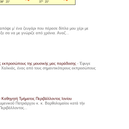
πόψε μ’ ένα ζευγάρι που πέρασε δίπλα μου χέρι με
αξε σα να με γνώριζε από χρόνια. Αναζ...
υς εκπροσώπους της μουσικής μας παράδοσης
-
Έφυγε
ης Χαλκιάς, ένας από τους σημαντικότερους εκπροσώπους
ο Καθηγητή Τμήματος Περιβάλλοντος Ιονίου
ουμενικοῦ Πατριάρχου κ. κ. Βαρθολομαίου κατά τήν
Περιβάλλοντος...