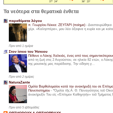
Τα νεότερα στα θεματικά ένθετα
παραθέματα λόγου
π. Γεωργίου Λέκκα: ΖΕΥΓΑΡΙ (ποίημα)
-
Διασταυρώθηκα α
χέρι. «Καλησπέρα», μου λέει άξαφνα η κυρία και με κοίτ
Πριν από 1 ημέρα
Στον ίσκιο του Ήσκιου
Πέθανε ο Λάκης Χαλκιάς, ένας από τους σημαντικότερο
από τη ζωή στις 2 Αυγούστου, σε ηλικία 82 ετών, ο Λάκ
της μουσικής μας παράδοσης. Την είδηση γ...
Πριν από 2 ημέρες
NaturaZante
Ομιλία Βαρθολομαίου κατά την ανακήρυξή του σε Επίτιμ
Πανεπιστημίου
-
*Ὁμιλία τῆς Α. Θ. Παναγιότητος τοῦ Οἰκ
ἀνακήρυξίν Του εἰς «Ἐπίτιμον Καθηγητήν» τοῦ Τμήματος 
Πριν από 5 εβδομάδες