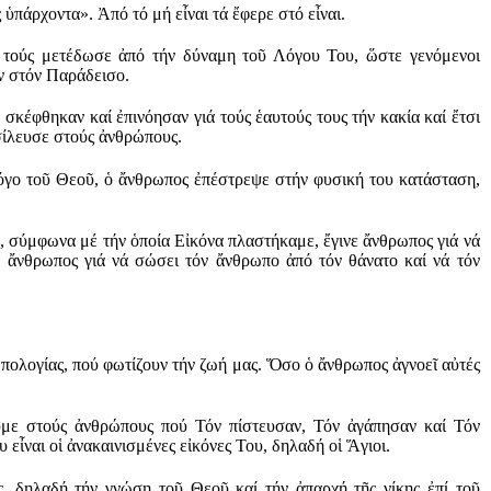
πάρχοντα». Ἀπό τό μή εἶναι τά ἔφερε στό εἶναι.
 τούς μετέδωσε ἀπό τήν δύναμη τοῦ Λόγου Του, ὥστε γενόμενοι
ων στόν Παράδεισο.
κέφθηκαν καί ἐπινόησαν γιά τούς ἑαυτούς τους τήν κακία καί ἔτσι
σίλευσε στούς ἀνθρώπους.
όγο τοῦ Θεοῦ, ὁ ἄνθρωπος ἐπέστρεψε στήν φυσική του κατάσταση,
, σύμφωνα μέ τήν ὁποία Εἰκόνα πλαστήκαμε, ἔγινε ἄνθρωπος γιά νά
ε ἄνθρωπος γιά νά σώσει τόν ἄνθρωπο ἀπό τόν θάνατο καί νά τόν
πολογίας, πού φωτίζουν τήν ζωή μας. Ὅσο ὁ ἄνθρωπος ἀγνοεῖ αὐτές
με στούς ἀνθρώπους πού Τόν πίστευσαν, Τόν ἀγάπησαν καί Τόν
ἶναι οἱ ἀνακαινισμένες εἰκόνες Του, δηλαδή οἱ Ἅγιοι.
 δηλαδή τήν γνώση τοῦ Θεοῦ καί τήν ἀπαρχή τῆς νίκης ἐπί τοῦ