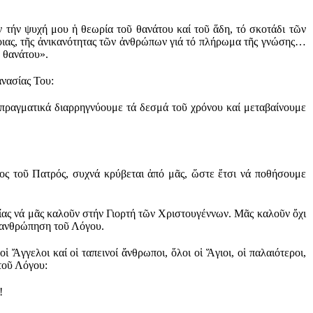
 τήν ψυχή μου ἡ θεωρία τοῦ θανάτου καί τοῦ ἅδη, τό σκοτάδι τῶν
νοιας, τῆς ἀνικανότητας τῶν ἀνθρώπων γιά τό πλήρωμα τῆς γνώσης…
 θανάτου».
ανασίας Του:
 πραγματικά διαρρηγνύουμε τά δεσμά τοῦ χρόνου καί μεταβαίνουμε
ος τοῦ Πατρός, συχνά κρύβεται ἀπό μᾶς, ὥστε ἔτσι νά ποθήσουμε
ίας νά μᾶς καλοῦν στήν Γιορτή τῶν Χριστουγέννων. Μᾶς καλοῦν ὄχι
νανθρώπηση τοῦ Λόγου.
ἱ Ἄγγελοι καί οἱ ταπεινοί ἄνθρωποι, ὅλοι οἱ Ἅγιοι, οἱ παλαιότεροι,
τοῦ Λόγου:
!