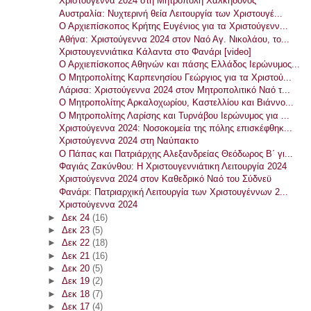
Χριστούγεννα 2024 στη Μητρόπολη Χαλκηδόνος
Αυστραλία: Νυχτερινή θεία Λειτουργία των Χριστουγέ...
Ο Αρχιεπίσκοπος Κρήτης Ευγένιος για τα Χριστούγενν...
Αθήνα: Χριστούγεννα 2024 στον Ναό Αγ. Νικολάου, το...
Χριστουγεννιάτικα Κάλαντα στο Φανάρι [video]
Ο Αρχιεπίσκοπος Αθηνών και πάσης Ελλάδος Ιερώνυμος...
Ο Μητροπολίτης Καρπενησίου Γεώργιος για τα Χριστού...
Λάρισα: Χριστούγεννα 2024 στον Μητροπολιτικό Ναό τ...
Ο Μητροπολίτης Αρκαλοχωρίου, Καστελλίου και Βιάννο...
Ο Μητροπολίτης Λαρίσης και Τυρνάβου Ιερώνυμος για ...
Χριστούγεννα 2024: Νοσοκομεία της πόλης επισκέφθηκ...
Χριστούγεννα 2024 στη Ναύπακτο
Ο Πάπας και Πατριάρχης Αλεξανδρείας Θεόδωρος Β΄ γι...
Φαγιάς Ζακύνθου: Η Χριστουγεννιάτικη Λειτουργία 2024
Χριστούγεννα 2024 στον Καθεδρικό Ναό του Σύδνεϋ
Φανάρι: Πατριαρχική Λειτουργία των Χριστουγέννων 2...
Χριστούγεννα 2024
►
Δεκ 24
(16)
►
Δεκ 23
(5)
►
Δεκ 22
(18)
►
Δεκ 21
(16)
►
Δεκ 20
(5)
►
Δεκ 19
(2)
►
Δεκ 18
(7)
►
Δεκ 17
(4)