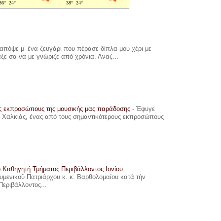
πόψε μ’ ένα ζευγάρι που πέρασε δίπλα μου χέρι με
αξε σα να με γνώριζε από χρόνια. Αναζ...
υς εκπροσώπους της μουσικής μας παράδοσης
-
Έφυγε
ης Χαλκιάς, ένας από τους σημαντικότερους εκπροσώπους
ο Καθηγητή Τμήματος Περιβάλλοντος Ιονίου
ουμενικοῦ Πατριάρχου κ. κ. Βαρθολομαίου κατά τήν
Περιβάλλοντος...