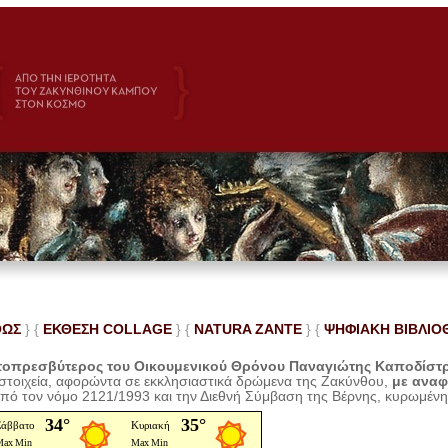
ΘΩΣ
} {
ΕΚΘΕΣΗ COLLAGE
}
{
NATURA ZANTE
} {
ΨΗΦΙΑΚΗ ΒΙΒΛΙΟ
οπρεσβύτερος του Οικουμενικού Θρόνου Παναγιώτης Καποδίστ
 στοιχεία, αφορώντα σε εκκλησιαστικά δρώμενα της Ζακύνθου,
με ανα
από τον νόμο 2121/1993 και την Διεθνή Σύμβαση της Βέρνης, κυρωμέν