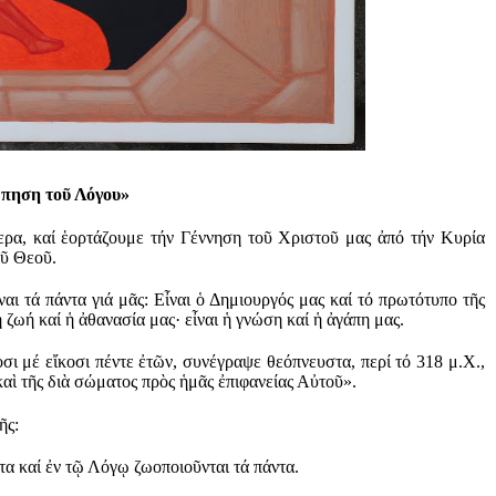
πηση τοῦ Λόγου»
ερα, καί ἑορτάζουμε τήν Γέννηση τοῦ Χριστοῦ μας ἀπό τήν Κυρία
οῦ Θεοῦ.
αι τά πάντα γιά μᾶς: Εἶναι ὁ Δημιουργός μας καί τό πρωτότυπο τῆς
ἡ ζωή καί ἡ ἀθανασία μας· εἶναι ἡ γνώση καί ἡ ἀγάπη μας.
ι μέ εἴκοσι πέντε ἐτῶν, συνέγραψε θεόπνευστα, περί τό 318 μ.Χ.,
αὶ τῆς διὰ σώματος πρὸς ἡμᾶς ἐπιφανείας Αὐτοῦ».
ῆς:
ντα καί ἐν τῷ Λόγῳ ζωοποιοῦνται τά πάντα.