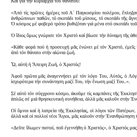
Καί γιά τήν κυριαρχία τοῦ θανάτου:
«Ἀπό τίς πρῶτες ἡμέρες τοῦ Α´ Παγκοσμίου πολέμου, ἔπληξαν
ἀνθρώπινων παθῶν, τό σκοτάδι τοῦ μίσους, τό σκοτάδι τῆς ἄγ
Ὁ κόσμος μέ φοβερό τρόπο βυθιζόταν γιά μένα στό σκοτάδι τοῦ
Ὁ ἴδιος ὅμως γνώρισε τόν Χριστό καί βίωσε τήν δύναμη τῆς ἀθ
«Κάθε φορά πού ἡ προσευχή μᾶς ἑνώνει μέ τόν Χριστό, ἐμεῖς
ἀπό τόν θάνατο στήν αἰώνια ζωή.
Ὦ, αὐτή ἡ Ἄπειρη Ζωή, ὁ Χριστός!
Ἀφοῦ πρῶτα μᾶς ἀναγεννήσει μέ τόν λόγο Του, Αὐτός, ὁ Λόγ
ἰσχυρότερα τήν συνάντηση μαζί Του, τήν ἔνωση μαζί Του..».
Σέ αὐτό τόν σύγχρονο κόσμο, ἀκοῦμε τίς καμπάνες τῆς Ἐκκλησ
ἁπλῶς σέ μιά θρησκευτική συνήθεια, ἀλλά μᾶς καλοῦν στήν Ἐ
Οἱ ὕμνοι καί ἡ λατρεία τῆς Ἐκκλησίας, οἱ λόγοι τῶν Πατέρων, ο
ἀλλά καί οἱ πολλοί νέοι Ἅγιοι, μᾶς καλοῦν στήν Ἐνανθρώπηση 
«Δεῦτε ἴδωμεν πιστοί, ποῦ ἐγεννήθη ὁ Χριστός», ὁ Χριστός μας