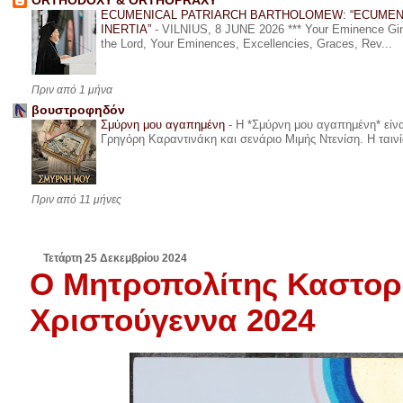
ORTHODOXY & ORTHOPRAXY
ECUMENICAL PATRIARCH BARTHOLOMEW: “ECUMEN
INERTIA”
-
VILNIUS, 8 JUNE 2026 *** Your Eminence Ginta
the Lord, Your Eminences, Excellencies, Graces, Rev...
Πριν από 1 μήνα
βουστροφηδόν
Σμύρνη μου αγαπημένη
-
Η *Σμύρνη μου αγαπημένη* είναι
Γρηγόρη Καραντινάκη και σενάριο Μιμής Ντενίση. Η ταινία
Πριν από 11 μήνες
Τετάρτη 25 Δεκεμβρίου 2024
Ο Μητροπολίτης Καστορί
Χριστούγεννα 2024