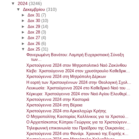
▼
2024
(3246)
▼
Δεκεμβρίου
(310)
►
Δεκ 31
(7)
►
Δεκ 30
(10)
►
Δεκ 29
(14)
►
Δεκ 28
(3)
►
Δεκ 27
(4)
►
Δεκ 26
(6)
▼
Δεκ 25
(31)
Φανερωμένη Βανάτου: Λαμπρή Ευχαριστιακή Σύναξη
των...
Χριστούγεννα 2024 στον Μητροπολιτικό Ναό Ζακύνθου
Κίεβο: Χριστούγεννα 2024 στον χρυσότρουλο Καθεδρικ...
Χριστούγεννα 2024 στη Μητρόπολη Δέρκων
Η εορτή των Χριστουγέννων 2024 στην Θεολογική Σχολ...
Λευκωσία: Χριστούγεννα 2024 στο Καθεδρικό Ναό του ...
Κέρκυρα: Χριστούγεννα 2024 στον Ναό Αγίου Ελευθερί...
Χριστούγεννα 2024 στην Καστοριά
Χριστούγεννα 2024 στη Βέροια
Χριστούγεννα 2024 στο Αρκαλοχώρι Κρήτης
Ο Μητροπολίτης Καστορίας Καλλίνικος για τα Χριστού...
Ο Αρχιεπίσκοπος Κύπρου Γεώργιος για τα Χριστούγενν...
Τηλεφωνική επικοινωνία του Προέδρου της Ουκρανίας ...
Χριστούγεννα 2024 στο Φανάρι. Χρονικό της Εορτής κ...