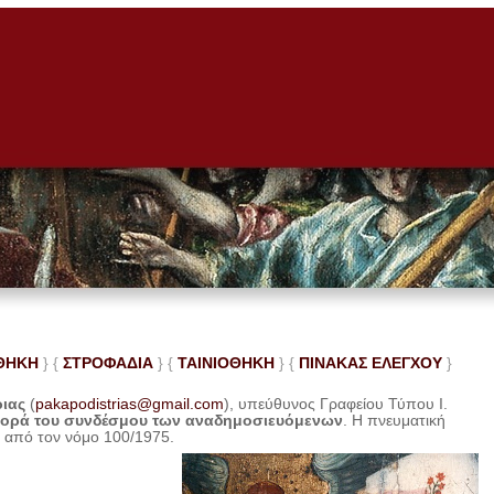
ΘΗΚΗ
} {
ΣΤΡΟΦΑΔΙΑ
} {
ΤΑΙΝΙΟΘΗΚΗ
} {
ΠΙΝΑΚΑΣ ΕΛΕ
ΓΧΟΥ
}
ριας
(
pakapodistrias@gmail.com
), υπεύθυνος Γραφείου Τύπου Ι.
φορά του συνδέσμου των αναδημοσιευόμενων
. Η
πνευματική
η από τον νόμο 100/1975.