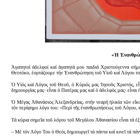
«Ἡ Ἐνανθρώ
Ἀγαπητοί ἀδελφοί καί ἀγαπητά μου παιδιά Χριστούγεννα σήμ
Θεοτόκο, ἑορτάζουμε τήν Ἐνανθρώπηση τοῦ Υἱοῦ καί Λόγου τ
Ὁ Υἱός καί Λόγος τοῦ Θεοῦ, ὁ Κύριός μας Ἰησοῦς Χριστός, εἶν
δημιουργίας μας· εἶναι ὁ Πατέρας μας καί ὁ ἀδελφός μας· εἶναι 
Ὁ Μέγας Ἀθανάσιος Ἀλεξανδρείας, στήν νεαρή ἡλικία τῶν εἴκοσ
τόν περίφημο λόγο του: «Περὶ τῆς ἐνανθρωπήσεως τοῦ Λόγου, κ
Τά κύρια σημεῖα τοῦ λόγου τοῦ Μεγάλου Ἀθανασίου εἶναι τά ἑξ
– Μέ τόν Λόγο Του ὁ Θεός δημιουργεῖ τά πάντα καί κινεῖ τά πά