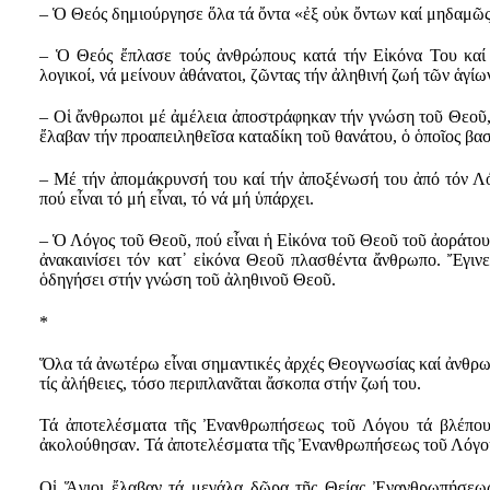
– Ὁ Θεός δημιούργησε ὅλα τά ὄντα «ἐξ οὐκ ὄντων καί μηδαμῶς ὑ
– Ὁ Θεός ἔπλασε τούς ἀνθρώπους κατά τήν Εἰκόνα Του καί
λογικοί, νά μείνουν ἀθάνατοι, ζῶντας τήν ἀληθινή ζωή τῶν ἁγί
– Οἱ ἄνθρωποι μέ ἀμέλεια ἀποστράφηκαν τήν γνώση τοῦ Θεοῦ, σ
ἔλαβαν τήν προαπειληθεῖσα καταδίκη τοῦ θανάτου, ὁ ὁποῖος βα
– Μέ τήν ἀπομάκρυνσή του καί τήν ἀποξένωσή του ἀπό τόν Λ
πού εἶναι τό μή εἶναι, τό νά μή ὑπάρχει.
– Ὁ Λόγος τοῦ Θεοῦ, πού εἶναι ἡ Εἰκόνα τοῦ Θεοῦ τοῦ ἀοράτου
ἀνακαινίσει τόν κατ᾽ εἰκόνα Θεοῦ πλασθέντα ἄνθρωπο. Ἔγιν
ὁδηγήσει στήν γνώση τοῦ ἀληθινοῦ Θεοῦ.
*
Ὅλα τά ἀνωτέρω εἶναι σημαντικές ἀρχές Θεογνωσίας καί ἀνθρω
τίς ἀλήθειες, τόσο περιπλανᾶται ἄσκοπα στήν ζωή του.
Τά ἀποτελέσματα τῆς Ἐνανθρωπήσεως τοῦ Λόγου τά βλέπου
ἀκολούθησαν. Τά ἀποτελέσματα τῆς Ἐνανθρωπήσεως τοῦ Λόγου ε
Οἱ Ἅγιοι ἔλαβαν τά μεγάλα δῶρα τῆς Θείας Ἐνανθρωπήσεως,