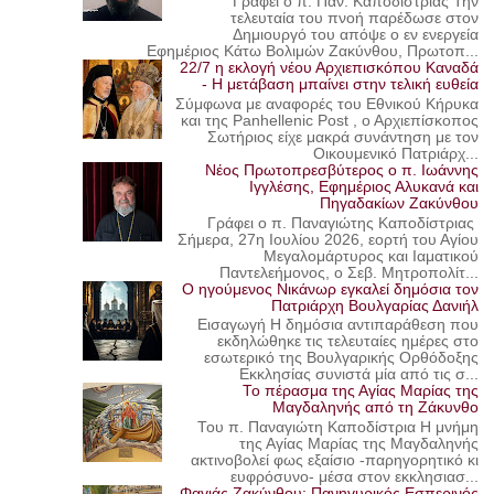
Γράφει ο π. Παν. Καποδίστριας Την
τελευταία του πνοή παρέδωσε στον
Δημιουργό του απόψε ο εν ενεργεία
Εφημέριος Κάτω Βολιμών Ζακύνθου, Πρωτοπ...
22/7 η εκλογή νέου Αρχιεπισκόπου Καναδά
- Η μετάβαση μπαίνει στην τελική ευθεία
Σύμφωνα με αναφορές του Εθνικού Κήρυκα
και της Panhellenic Post , ο Αρχιεπίσκοπος
Σωτήριος είχε μακρά συνάντηση με τον
Οικουμενικό Πατριάρχ...
Νέος Πρωτοπρεσβύτερος ο π. Ιωάννης
Ιγγλέσης, Εφημέριος Αλυκανά και
Πηγαδακίων Ζακύνθου
Γράφει ο π. Παναγιώτης Καποδίστριας
Σήμερα, 27η Ιουλίου 2026, εορτή του Αγίου
Μεγαλομάρτυρος και Ιαματικού
Παντελεήμονος, ο Σεβ. Μητροπολίτ...
Ο ηγούμενος Νικάνωρ εγκαλεί δημόσια τον
Πατριάρχη Βουλγαρίας Δανιήλ
Εισαγωγή Η δημόσια αντιπαράθεση που
εκδηλώθηκε τις τελευταίες ημέρες στο
εσωτερικό της Βουλγαρικής Ορθόδοξης
Εκκλησίας συνιστά μία από τις σ...
Το πέρασμα της Αγίας Μαρίας της
Μαγδαληνής από τη Ζάκυνθο
Του π. Παναγιώτη Καποδίστρια Η μνήμη
της Αγίας Μαρίας της Μαγδαληνής
ακτινοβολεί φως εξαίσιο -παρηγορητικό κι
ευφρόσυνο- μέσα στον εκκλησιασ...
Φαγιάς Ζακύνθου: Πανηγυρικός Εσπερινός