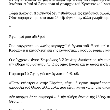
θανάτου. Αὐτοί οἱ Ἅγιοι εἶναι οἱ γενάρχες τοῦ Χριστιανικοῦ λα
Τώρα πλέον οἱ Χριστιανοί δέν πεθαίνουμε ὡς κατάδικοι. Ἀλλά
Οὔτε παραμένουμε στό σκοτάδι τῆς ἀγνωσίας, ἀλλά γνωρίζουμε
*
Ἀγαπητοί μου ἀδελφοί
Στίς σύγχρονες κοινωνίες κυριαρχεῖ ἡ ἄγνοια τοῦ Θεοῦ καί ὁ
Κυριαρχεῖ ἡ κατασκευή ἐπί γῆς φανταστικῶν κοσμοθεωριῶν καί 
Ὁ σύγχρονος ἅγιος Σωφρόνιος ὁ Ἀθωνίτης διαπίστωσε τήν τραγ
τήν φθορά τοῦ θανάτου. Ὁ ἴδιος ὅμως βίωσε καί τά δῶρα τῆς 
Παρατηρεῖ ὁ Ἅγιος γιά τήν ἄγνοια τοῦ Θεοῦ:
«Ὅταν ἐπέστρεψα στήν Εὐρώπη, τότε μέ φρίκη παρατήρησα ὅ
παρουσία τοῦ Θεοῦ, ἀλλά μόλις πού εἶναι ἱκανοί νά … μήν ἀποκ
Δέν ὑπάρχει ἄλλη συμφορά -μέ τήν πλήρη ἔννοια τῆς λέξης- π
Θεό…».