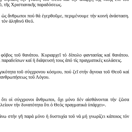
οῦ, τῆς Χριστιανικῆς παραδόσεως.
, ὡς ἄνθρωποι πού θά ἐγερθοῦμε, περιμένουμε τήν κοινή ἀνάσταση.
 τόν ἀληθινό Θεό.
 φόβος τοῦ θανάτου. Κυριαρχεῖ τό δίπολο φαντασίας καί θανάτου.
παραδείσων καί ἡ διάψευσή τους ἀπό τίς πραγματικές κολάσεις.
ικότητα τοῦ σύγχρονου κόσμου, πού ζεῖ στήν ἄγνοια τοῦ Θεοῦ καί
Ἐνανθρωπήσεως τοῦ Λόγου.
τι οἱ σύγχρονοι ἄνθρωποι, ὄχι μόνο δέν αἰσθάνονται τήν ζῶσα
λείουν τήν δυνατότητα ὅτι ὁ Θεός πραγματικά ὑπάρχει».
άνω στήν γῆ παρά μόνο ἡ δυστυχία τοῦ νά μή γνωρίζει κάποιος τόν