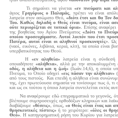
Τι σημαίνει να γίνεται
«εν πνεύματι και αλ
άγιος
Γρηγόριος ο Παλαμάς
, πρέπει να είναι από
λατρεία στον ασώματο Θεό,
«διότι έτσι και θα Τον 
Του. Καθώς δηλαδή ο Θεός είναι πνεύμα, είναι ασ
ούτε περιορίζεται σε τοπικά όρια»
. Επίσης αναφέρει 
της βοηθείας του Αγίου Πνεύματος
«Διότι το Πνεύμ
οποίου προσευχόμαστε. Αυτοί λοιπόν που έτσι προσ
Πατέρα, αυτοί είναι οι αληθινοί προσκυνητές
». Ω
(ναοί, εικόνες, λιβάνια, κεριά, κλπ), τα οποία είναι β
υπερβατικότητας του Θεού.
Η
«εν αληθεία»
λατρεία είναι η σύνδεσή 
οποιαδήποτε
«αλήθεια»
, αλλά με την αποκαλυμμένη 
οδός, η αλήθεια και η ζωή»
(Ιωάν.14,6), η οποία υ
Πνεύμα, το Οποίο οδηγεί
«εις πάσαν την αλήθειαν»
(
από τους πιστούς. Και επειδή η αλήθεια είναι συνώνυμ
της, έχει πρωτεύουσα σημασία να τονίσουμε πως ό, τι
και ως εκ τούτου η όποια λατρεία συντελείται εκτός αυτ
Να αναφέρουμε εδώ επιγραμματικά το γεγονός, ότι σ
βλέπουμε συμπροσευχές ορθοδόξων κληρικών και λαϊκώ
διαβάζουμε
«θέσεις»
, όπως,
«ο Θεός είναι ένας και α
θρησκευτικές πίστεις»
ή το χειρότερο:
«όλες οι θρη
Θεό»
. Η κατηγορηματική ρήση του Κυρίου για λατρεί