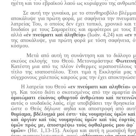
ηγέτη και του εβραϊκού λαού ως κυριάρχου της ανθρωπό
Σε αυτή την γυναίκα, με το σπινθηροβόλο βλέμμα κα
αποκάλυψε για πρώτη φορά, με σαφήνεια την πνευματι
λατρείας Του, ο οποίος δεν έχει τοπικό, χρονικό και 
Ιουδαίοι με τους Σαμαρείτες και αμφότεροι με τους 
αλλά
«ἐν πνεύματι καὶ ἀληθείᾳ»
(Ιωάν. 4,24) και
«εν 
της αποκάλυψε, για πρώτη φορά με τόση σαφήνεια, ό
κόσμου.
Μετά από αυτή τη συνάντηση και το διάλογο με τ
σκεύος εκλογής του Θεού. Μετονομάστηκε
Φωτειν
Κατέστη μια από τις πλέον ένθερμες ιεραποστόλους τ
τίτλο της ισαποστόλου. Έτσι τιμά η Εκκλησία μας 
σύγχρονους χαλεπούς καιρούς μας την έχει αποκτηνώσει
Η λατρεία του Θεού
«εν πνεύματι και αληθεία»
φα
γη. Και τούτο διότι ο σκοτισμένος από την αμαρτία 
ὁμοιώματι εἰκόνος φθαρτοῦ ἀνθρώπου καὶ πετεινῶ
αυτός ο ιουδαϊκός λαός, είχε υποβιβάσει την θρησκεί
ώστε ο Θεός δήλωνε αηδία και αποστροφή από αυτ
θυμίαμα, βδέλυγμά μοί ἐστι· τὰς νουμηνίας ὑμῶν κα
καὶ ἀργίαν καὶ τὰς νουμηνίας ὑμῶν καὶ τὰς ἑορτὰ
ὑμῶν πρός με, ἀποστρέψω τοὺς ὀφθαλμούς μου ἀφ᾿ 
ὑμῶν
» (Ησ. 1,13-15). Ακόμα και αυτή η μωσαϊκή θρη
ήταν αναποτελεσματική, αφού
«ἀδύνατον γὰρ αἷμα τα