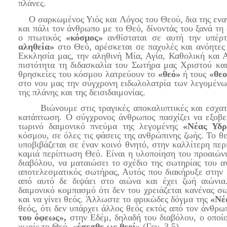
πλάνες.
Ο σαρκωμένος Υιός και Λόγος του Θεού, δια της ενα
και πάλι τον άνθρωπο με το Θεό, δίνοντάς του ξανά τ
ο πτωτικός
«κόσμος»
ανθίσταται σε αυτή την υπέρτ
αληθεία»
στο Θεό, αρέσκεται σε παχυλές και ανόητες 
Εκκλησία μας, την αληθινή Μία, Αγία, Καθολική και 
πιστότητα τη διδασκαλία του Σωτήρα μας Χριστού και
θρησκείες του κόσμου λατρεύουν το
«θεό»
ή τους
«θεο
στο νου μας την σύγχρονη ειδωλολατρία των λεγομέν
της πλάνης και της δεισιδαιμονίας.
Βιώνουμε στις τραγικές αποκαλυπτικές και εσχατολ
κατάπτωση. Ο σύγχρονος άνθρωπος πασχίζει να εξοβε
τωρινό δαιμονικό πνεύμα της λεγομένης
«Νέας Υδρ
κόσμου, σε όλες τις φάσεις της ανθρώπινης ζωής. Το 
υποβιβάζεται σε έναν κοινό θνητό, στην καλλίτερη π
καμιά περίπτωση Θεό. Είναι η υλοποίηση του προαιών
διαβόλου, να ματαιώσει το σχέδιο της σωτηρίας του α
αποτελεσματικός σωτήρας, Αυτός που διακήρυξε στην 
από αυτό δε διψάει στο αιώνα και έχει ζωή αιώνι
δαιμονικό κομπασμό ότι δεν του χρειάζεται κανένας σ
και να γίνει θεός. Άλλωστε το φρικώδες δόγμα της
«Νέ
θεός, ότι δεν υπάρχει άλλος θεός εκτός από τον άνθρ
του όφεως»,
στην Εδέμ, δηλαδή του διαβόλου, ο οποίο
χωρίς το Θεό,
«έσεσθε ως θεοί»
(Γεν. 3,5).