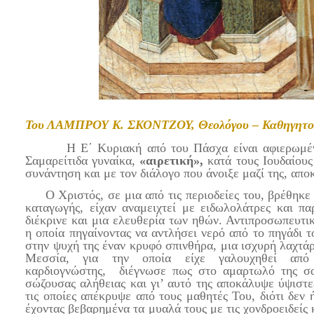
Του ΛΑΜΠΡΟΥ Κ. ΣΚΟΝΤΖΟΥ, Θεολόγου – Καθηγητο
Η Ε΄ Κυριακή από του Πάσχα είναι αφιερωμένη σ
Σαμαρείτιδα γυναίκα,
«αιρετική»,
κατά τους Ιουδαίους
συνάντηση και με τον διάλογο που άνοιξε μαζί της, απ
Ο Χριστός, σε μια από τις περιοδείες του, βρέθηκε σ
καταγωγής, είχαν αναμειχτεί με ειδωλολάτρες και 
διέκρινε και μια ελευθερία των ηθών. Αντιπροσωπευτι
η οποία πηγαίνοντας να αντλήσει νερό από το πηγάδι
στην ψυχή της έναν κρυφό σπινθήρα, μια ισχυρή λαχτά
Μεσσία, για την οποία είχε γαλουχηθεί απ
καρδιογνώστης, διέγνωσε πως στο αμαρτωλό της σα
σώζουσας αλήθειας και γι’ αυτό της αποκάλυψε ύψιστες
τις οποίες απέκρυψε από τους μαθητές Του, διότι δεν 
έχοντας βεβαρημένα τα μυαλά τους με τις χονδροειδείς