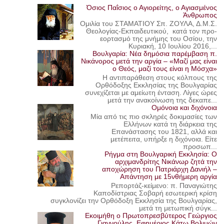
Όσιος Παΐσιος ο Αγιορείτης, ο Αγιασμένος
Άνθρωπος
Ομιλία του ΣΤΑΜΑΤΙΟΥ Σπ. ΖΟΥΛΑ, Δ.Μ.Σ.
Θεολογίας-Εκπαιδευτικού, κατά τον προ-
εορτασμό της μνήμης του Οσίου, την
Κυριακή, 10 Ιουλίου 2016,...
Βουλγαρία: Νέα δημόσια παρέμβαση π.
Νικάνορος μετά την αργία – «Μαζί μας είναι
ο Θεός, μαζί τους είναι η Μόσχα»
Η αντιπαράθεση στους κόλπους της
Ορθόδοξης Εκκλησίας της Βουλγαρίας
συνεχίζεται με αμείωτη ένταση. Λίγες ώρες
μετά την ανακοίνωση της δεκαπε...
Ομόνοια και διχόνοια
Μία από τις πιο σκληρές δοκιμασίες των
Ελλήνων κατά τη διάρκεια της
Επανάστασης του 1821, αλλά και
μετέπειτα, υπήρξε η διχόνοια. Είτε
προσωπ...
Ρήγμα στη Βουλγαρική Εκκλησία: Ο
αρχιμανδρίτης Νικάνωρ ζητά την
αποχώρηση του Πατριάρχη Δανιήλ –
Απάντηση με 15νθήμερη αργία
Ρεπορτάζ-κείμενο: π. Παναγιώτης
Καποδίστριας Σοβαρή εσωτερική κρίση
συγκλονίζει την Ορθόδοξη Εκκλησία της Βουλγαρίας,
μετά τη μετωπική σύγκ...
Εκοιμήθη ο Πρωτοπρεσβύτερος Γεώργιος
Γιαννούλης, Εφημέριος Κάτω Βολιμών