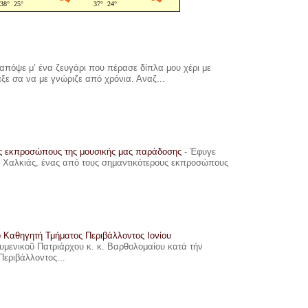
πόψε μ’ ένα ζευγάρι που πέρασε δίπλα μου χέρι με
αξε σα να με γνώριζε από χρόνια. Αναζ...
υς εκπροσώπους της μουσικής μας παράδοσης
-
Έφυγε
ης Χαλκιάς, ένας από τους σημαντικότερους εκπροσώπους
ο Καθηγητή Τμήματος Περιβάλλοντος Ιονίου
ουμενικοῦ Πατριάρχου κ. κ. Βαρθολομαίου κατά τήν
Περιβάλλοντος...