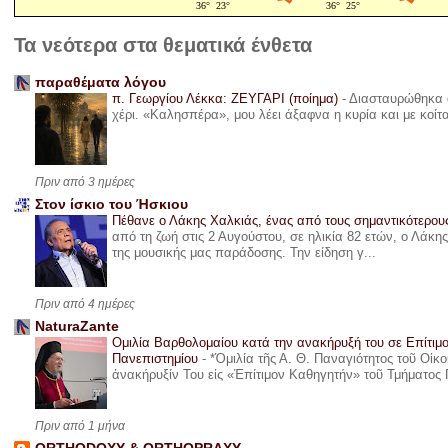
Τα νεότερα στα θεματικά ένθετα
παραθέματα λόγου
π. Γεωργίου Λέκκα: ΖΕΥΓΑΡΙ (ποίημα)
-
Διασταυρώθηκα α
χέρι. «Καλησπέρα», μου λέει άξαφνα η κυρία και με κοίτ
Πριν από 3 ημέρες
Στον ίσκιο του Ήσκιου
Πέθανε ο Λάκης Χαλκιάς, ένας από τους σημαντικότερο
από τη ζωή στις 2 Αυγούστου, σε ηλικία 82 ετών, ο Λάκ
της μουσικής μας παράδοσης. Την είδηση γ...
Πριν από 4 ημέρες
NaturaZante
Ομιλία Βαρθολομαίου κατά την ανακήρυξή του σε Επίτιμ
Πανεπιστημίου
-
*Ὁμιλία τῆς Α. Θ. Παναγιότητος τοῦ Οἰκ
ἀνακήρυξίν Του εἰς «Ἐπίτιμον Καθηγητήν» τοῦ Τμήματος 
Πριν από 1 μήνα