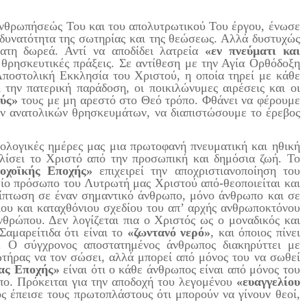
νθρωπήσεώς Του και του απολυτρωτικού Του έργου, ένωσε
η δυνατότητα της σωτηρίας και της θεώσεως. Αλλά δυστυχώς
ατη δωρεά. Αντί να αποδίδει λατρεία
«εν πνεύματι και
θρησκευτικές πράξεις. Σε αντίθεση με την Αγία Ορθόδοξη
Αποστολική Εκκλησία του Χριστού, η οποία τηρεί με κάθε
 την πατερική παράδοση, οι ποικιλώνυμες αιρέσεις και οι
ύς»
τους με μη αρεστό στο Θεό τρόπο. Φθάνει να φέρουμε
ων ανατολικών θρησκευμάτων, να διαπιστώσουμε το έρεβος
ογικές ημέρες μας μια πρωτοφανή πνευματική και ηθική
λίσει το Χριστό από την προσωπική και δημόσια ζωή. Το
οχοϊκής Εποχής»
επιχειρεί την αποχριστιανοποίηση του
θείο πρόσωπο του Λυτρωτή μας Χριστού από-θεοποιείται και
ερίπτωση σε έναν σημαντικό άνθρωπο, μόνο άνθρωπο και σε
ιου και καταχθόνιου σχεδίου του απ’ αρχής ανθρωποκτόνου
νθρώπου. Δεν λογίζεται πια ο Χριστός ως ο μοναδικός και
Σαμαρείτιδα ότι είναι το
«ζωντανό νερό»
, και όποιος πίνει
α. Ο σύγχρονος αποστατημένος άνθρωπος διακηρύττει με
ωτήρας να τον σώσει, αλλά μπορεί από μόνος του να σωθεί
ας Εποχής»
είναι ότι ο κάθε άνθρωπος είναι από μόνος του
ωπο. Πρόκειται για την αποδοχή του λεγομένου
«ευαγγελίου
ς έπεισε τους πρωτοπλάστους ότι μπορούν να γίνουν θεοί,