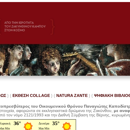
ΘΩΣ
} {
ΕΚΘΕΣΗ COLLAGE
}
{
NATURA ZANTE
} {
ΨΗΦΙΑΚΗ ΒΙΒΛΙΟ
οπρεσβύτερος του Οικουμενικού Θρόνου Παναγιώτης Καποδίστ
 στοιχεία, αφορώντα σε εκκλησιαστικά δρώμενα της Ζακύνθου,
με ανα
από τον νόμο 2121/1993 και την Διεθνή Σύμβαση της Βέρνης, κυρωμέν