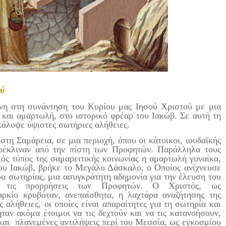
ύ
τη συνάντηση του Κυρίου μας Ιησού Χριστού με μια
 και αμαρτωλή, στο ιστορικό φρέαρ του Ιακώβ. Σε αυτή τη
οκάλυψε ύψιστες σωτήριες αλήθειες.
τη Σαμάρεια, σε μια περιοχή, όπου οι κάτοικοι, ιουδαϊκής
παρέκλιναν από την πίστη των Προφητών. Παράλληλα τους
κός τύπος της σαμαρειτικής κοινωνίας η αμαρτωλή γυναίκα,
 του Ιακώβ, βρήκε το Μεγάλο Δάσκαλο, ο Οποίος ανίχνευσε
ρα σωτηρίας, μια ασυγκράτητη αδημονία για την έλευση του
ό τις προρρήσεις των Προφητών. Ο Χριστός, ως
ρκίο κρυβόταν, ανεπαίσθητα, η λαχτάρα αναζήτησης της
 αλήθειες, οι οποίες είναι απαραίτητες για τη σωτηρία και
ήταν ακόμα έτοιμοι να τις δεχτούν και να τις κατανοήσουν,
 και πλανεμένες αντιλήψεις περί του Μεσσία, ως εγκοσμίου