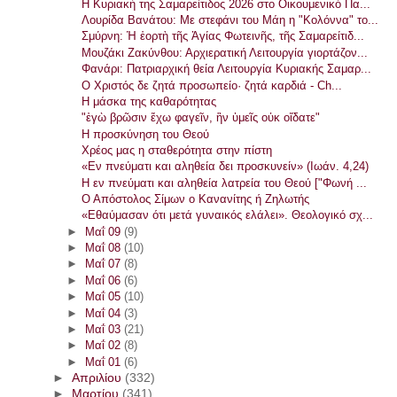
Η Κυριακή της Σαμαρείτιδος 2026 στο Οικουμενικό Πα...
Λουρίδα Βανάτου: Με στεφάνι του Μάη η "Κολόννα" το...
Σμύρνη: Ἡ ἑορτὴ τῆς Ἁγίας Φωτεινῆς, τῆς Σαμαρείτιδ...
Μουζάκι Ζακύνθου: Αρχιερατική Λειτουργία γιορτάζον...
Φανάρι: Πατριαρχική θεία Λειτουργία Κυριακής Σαμαρ...
Ο Χριστός δε ζητά προσωπείο· ζητά καρδιά - Ch...
Η μάσκα της καθαρότητας
"ἐγὼ βρῶσιν ἔχω φαγεῖν, ἣν ὑμεῖς οὐκ οἴδατε"
Η προσκύνηση του Θεού
Χρέος μας η σταθερότητα στην πίστη
«Εν πνεύματι και αληθεία δει προσκυνείν» (Ιωάν. 4,24)
Η εν πνεύματι και αληθεία λατρεία του Θεού ["Φωνή ...
Ο Απόστολος Σίμων ο Κανανίτης ή Ζηλωτής
«Εθαύμασαν ότι μετά γυναικός ελάλει». Θεολογικό σχ...
►
Μαΐ 09
(9)
►
Μαΐ 08
(10)
►
Μαΐ 07
(8)
►
Μαΐ 06
(6)
►
Μαΐ 05
(10)
►
Μαΐ 04
(3)
►
Μαΐ 03
(21)
►
Μαΐ 02
(8)
►
Μαΐ 01
(6)
►
Απριλίου
(332)
►
Μαρτίου
(341)