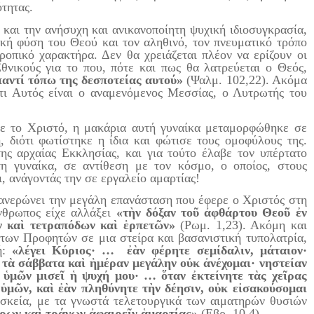
τητας.
ι την ανήσυχη και ανικανοποίητη ψυχική ιδιοσυγκρασία,
κή φύση του Θεού και τον αληθινό, τον πνευματικό τρόπο
τροπικό χαρακτήρα. Δεν θα χρειάζεται πλέον να ερίζουν οι
Εθνικούς για το που, πότε και πως θα λατρεύεται ο Θεός,
παντί τόπω της δεσποτείας αυτού»
(Ψαλμ. 102,22). Ακόμα
τι Αυτός είναι ο αναμενόμενος Μεσσίας, ο Λυτρωτής του
ο Χριστό, η μακάρια αυτή γυναίκα μεταμορφώθηκε σε
ή
, διότι φωτίστηκε η ίδια και φώτισε τους ομοφύλους της.
ης αρχαίας Εκκλησίας, και για τούτο έλαβε τον υπέρτατο
τη γυναίκα, σε αντίθεση με τον κόσμο, ο οποίος, στους
, ανάγοντάς την σε εργαλείο αμαρτίας!
νερώνει την μεγάλη επανάσταση που έφερε ο Χριστός στη
άνθρωπος είχε αλλάξει
«τὴν δόξαν τοῦ ἀφθάρτου Θεοῦ ἐν
ν καὶ τετραπόδων καὶ ἑρπετῶν»
(Ρωμ. 1,23). Ακόμη και
α των Προφητών σε μια στείρα και βασανιστική τυπολατρία,
ή:
«λέγει Κύριος· … ἐὰν φέρητε σεμίδαλιν, μάταιον·
ὶ τὰ σάββατα καὶ ἡμέραν μεγάλην οὐκ ἀνέχομαι· νηστείαν
ς ὑμῶν μισεῖ ἡ ψυχή μου· … ὅταν ἐκτείνητε τὰς χεῖρας
ὑμῶν, καὶ ἐὰν πληθύνητε τὴν δέησιν, οὐκ εἰσακούσομαι
σκεία, με τα γνωστά τελετουργικά των αιματηρών θυσιών
ύρων καὶ τράγων ἀφαιρεῖν ἁμαρτίας»
(Εβρ. 10,4).