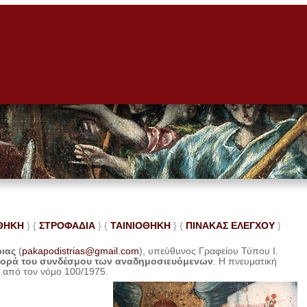
ΘΗΚΗ
} {
ΣΤΡΟΦΑΔΙΑ
} {
ΤΑΙΝΙΟΘΗΚΗ
} {
ΠΙΝΑΚΑΣ ΕΛΕ
ΓΧΟΥ
}
ριας
(
pakapodistrias@gmail.com
), υπεύθυνος Γραφείου Τύπου Ι.
φορά του συνδέσμου των αναδημοσιευόμενων
. Η
πνευματική
η από τον νόμο 100/1975.