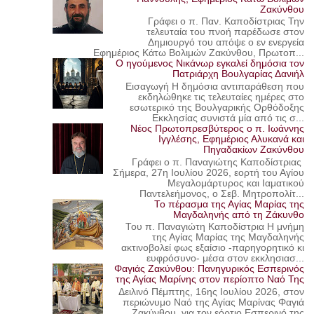
Ζακύνθου
Γράφει ο π. Παν. Καποδίστριας Την
τελευταία του πνοή παρέδωσε στον
Δημιουργό του απόψε ο εν ενεργεία
Εφημέριος Κάτω Βολιμών Ζακύνθου, Πρωτοπ...
Ο ηγούμενος Νικάνωρ εγκαλεί δημόσια τον
Πατριάρχη Βουλγαρίας Δανιήλ
Εισαγωγή Η δημόσια αντιπαράθεση που
εκδηλώθηκε τις τελευταίες ημέρες στο
εσωτερικό της Βουλγαρικής Ορθόδοξης
Εκκλησίας συνιστά μία από τις σ...
Νέος Πρωτοπρεσβύτερος ο π. Ιωάννης
Ιγγλέσης, Εφημέριος Αλυκανά και
Πηγαδακίων Ζακύνθου
Γράφει ο π. Παναγιώτης Καποδίστριας
Σήμερα, 27η Ιουλίου 2026, εορτή του Αγίου
Μεγαλομάρτυρος και Ιαματικού
Παντελεήμονος, ο Σεβ. Μητροπολίτ...
Το πέρασμα της Αγίας Μαρίας της
Μαγδαληνής από τη Ζάκυνθο
Του π. Παναγιώτη Καποδίστρια Η μνήμη
της Αγίας Μαρίας της Μαγδαληνής
ακτινοβολεί φως εξαίσιο -παρηγορητικό κι
ευφρόσυνο- μέσα στον εκκλησιασ...
Φαγιάς Ζακύνθου: Πανηγυρικός Εσπερινός
της Αγίας Μαρίνης στον περίοπτο Ναό Της
Δειλινό Πέμπτης, 16ης Ιουλίου 2026, στον
περιώνυμο Ναό της Αγίας Μαρίνας Φαγιά
Ζακύνθου, για τον εόρτιο Εσπερινό της