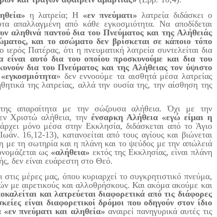
ηθεία»
η λατρεία; Η
«εν πνεύματι»
λατρεία διδάσκει ο
λυτα απαλλαγμένη από κάθε εγκοσμιότητα. Να αποδίδεται
δουν αληθινά παντού δια του Πνεύματος και της Αλήθειάς
ώματος, και το ασώματο δεν βρίσκεται σε κάποιο τόπο
ο ιερός Πατέρας, ότι η πνευματική λατρεία συντελείται δια
α είναι αυτό δια του οποίου προσκυνούμε και δια του
κυνούν δια του Πνεύματος και της Αλήθειας τον ύψιστο
ς
«εγκοσμιότητα
» δεν εννοούμε τα αισθητά μέσα λατρείας
οηθητικά της λατρείας, αλλά την ουσία της, την αίσθηση της
της απαραίτητα με την σώζουσα αλήθεια. Όχι με την
εν Χριστώ αλήθεια, την
ένσαρκη Αλήθεια «εγώ είμαι η
πάρχει μόνο μέσα στην Εκκλησία, διδάσκεται από το Άγιο
Ιωάν. 16,12-13), κατανοείται από τους αγίους και βιώνεται
η με τη σωτηρία και η πλάνη και το ψεύδος με την απώλειά
 ονομάζεται ως
«αλήθεια»
εκτός της Εκκλησίας, είναι πλάνη
ής, δεν είναι ευάρεστη στο Θεό.
τις μέρες μας, όπου κυριαρχεί το συγκρητιστικό πνεύμα,
ν με αιρετικούς και αλλοθρήσκους. Και ακόμα ακούμε και
ποκαλείται και λατρεύεται διαφορετικά από τις διάφορες
σκείες είναι διαφορετικοί δρόμοι που οδηγούν στον ίδιο
α
«εν πνεύματι και αληθεία»
αναιρεί πανηγυρικά αυτές τις