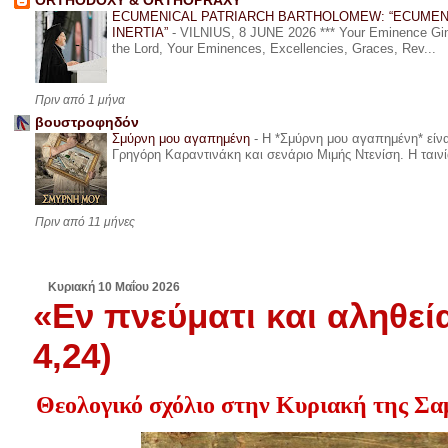
ORTHODOXY & ORTHOPRAXY
ECUMENICAL PATRIARCH BARTHOLOMEW: “ECUMEN
INERTIA”
-
VILNIUS, 8 JUNE 2026 *** Your Eminence Ginta
the Lord, Your Eminences, Excellencies, Graces, Rev...
Πριν από 1 μήνα
βουστροφηδόν
Σμύρνη μου αγαπημένη
-
Η *Σμύρνη μου αγαπημένη* είναι
Γρηγόρη Καραντινάκη και σενάριο Μιμής Ντενίση. Η ταινία
Πριν από 11 μήνες
Κυριακή 10 Μαΐου 2026
«Εν πνεύματι και αληθεί
4,24)
Θεολογικό σχόλιο στην Κυριακή της Σα