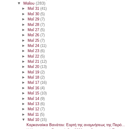
▼
Μαΐου
(283)
►
Μαΐ 31
(41)
►
Μαΐ 30
(5)
►
Μαΐ 29
(7)
►
Μαΐ 28
(7)
►
Μαΐ 27
(5)
►
Μαΐ 26
(7)
►
Μαΐ 25
(7)
►
Μαΐ 24
(11)
►
Μαΐ 23
(6)
►
Μαΐ 22
(5)
►
Μαΐ 21
(12)
►
Μαΐ 20
(13)
►
Μαΐ 19
(2)
►
Μαΐ 18
(2)
►
Μαΐ 17
(16)
►
Μαΐ 16
(4)
►
Μαΐ 15
(10)
►
Μαΐ 14
(9)
►
Μαΐ 13
(6)
►
Μαΐ 12
(7)
►
Μαΐ 11
(5)
▼
Μαΐ 10
(15)
Καρκαναίικα Βανάτου: Εορτή της αναμνήσεως της Παρό...