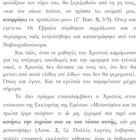
φυλάξουν τον νόμο του, θα ξεριζωθούν από τη γη τους,
«και τον οίκον τούτον, ον ηγίασα τω ονόματί μου,
απορρίψω
εκ προσώπου μου»
(Γ΄ Βασ.
9,
3-9).
Όπερ και
εγένετο. Οι Εβραίοι σύρθηκαν αιχμάλωτοι και ο
περίφημος ναός λεηλατήθηκε και καταστράφηκε από τον
Ναβουχοδονόσορα.
Και πάλι, όταν οι μαθητές του Χριστού καμάρωναν
για τις υπέροχες οικοδομές και την ομορφιά του (νέου)
ναού, ο Χριστός δεν δίστασε να τους πει, ότι δεν θα
μείνει από αυτά
«λίθος επί λίθω»
που δεν θα γκρεμιστεί.
Όπως και έγινε. Και τα ερείπιά του παραμένουν μέχρι
σήμερα.
Το ίδιο πράγμα επαναλαμβάνει ο Χριστός στον
επίσκοπο της Εκκλησίας της Εφέσου:
«Μετανόησον και τα
πρώτα έργα ποίησον
· ει δε μη, έρχομαί σοι ταχύ και
κινήσω την λυχνίαν σου εκ του τόπου αυτής,
εάν μη
μετανοήσης»
(Αποκ.
2,
5).
Πολλές λυχνίες έσβησαν,
πολλές επιφανείς εκκλησίες χάθηκαν, όταν οι άνθρωποι