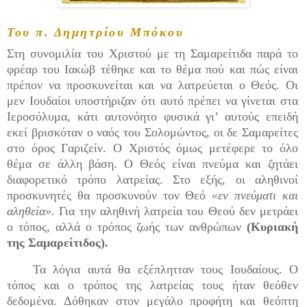
Του π. Δημητρίου Μπόκου
Στη συνομιλία του Χριστού με τη Σαμαρείτιδα παρά το
φρέαρ του Ιακώβ τέθηκε και το θέμα πού και πώς είναι
πρέπον να προσκυνείται και να λατρεύεται ο Θεός. Οι
μεν Ιουδαίοι υποστήριζαν ότι αυτό πρέπει να γίνεται στα
Ιεροσόλυμα, κάτι αυτονόητο φυσικά γι’ αυτούς επειδή
εκεί βρισκόταν ο ναός του Σολομώντος, οι δε Σαμαρείτες
στο όρος Γαριζείν. Ο Χριστός όμως μετέφερε το όλο
θέμα σε άλλη βάση. Ο Θεός είναι πνεύμα και ζητάει
διαφορετικό τρόπο λατρείας. Στο εξής, οι αληθινοί
προσκυνητές θα προσκυνούν τον Θεό
«εν πνεύματι και
αληθεία».
Για την αληθινή λατρεία του Θεού δεν μετράει
ο τόπος, αλλά ο τρόπος ζωής των ανθρώπων
(Κυριακή
της Σαμαρείτιδος).
Τα λόγια αυτά θα εξέπλητταν τους Ιουδαίους. Ο
τόπος και ο τρόπος της λατρείας τους ήταν θεόθεν
δεδομένα. Δόθηκαν στον μεγάλο προφήτη και θεόπτη