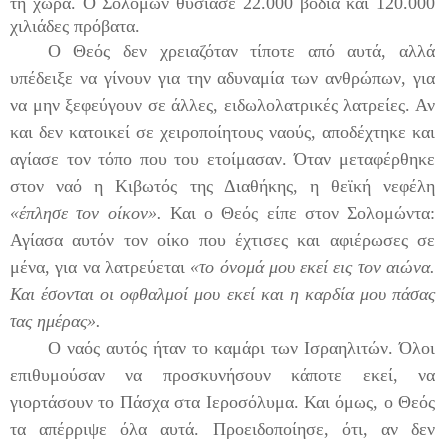
τη χώρα. Ο Σολομών θυσίασε 22.000 βόδια και 120.000
χιλιάδες πρόβατα.
Ο Θεός δεν χρειαζόταν τίποτε από αυτά, αλλά
υπέδειξε να γίνουν για την αδυναμία των ανθρώπων, για
να μην ξεφεύγουν σε άλλες, ειδωλολατρικές λατρείες.
Αν
και δεν κατοικεί σε χειροποίητους ναούς,
αποδέχτηκε και
αγίασε τον τόπο που του ετοίμασαν. Όταν μεταφέρθηκε
στον ναό η Κιβωτός της Διαθήκης, η θεϊκή νεφέλη
«έπλησε τον οίκον».
Και ο Θεός είπε στον Σολομώντα:
Αγίασα αυτόν τον οίκο που έχτισες και αφιέρωσες σε
μένα, για να λατρεύεται
«το όνομά μου εκεί εις τον αιώνα.
Και έσονται οι οφθαλμοί μου εκεί και η καρδία μου πάσας
τας ημέρας».
Ο ναός αυτός ήταν το καμάρι των Ισραηλιτών. Όλοι
επιθυμούσαν να προσκυνήσουν κάποτε εκεί, να
γιορτάσουν το Πάσχα στα Ιεροσόλυμα. Και όμως, ο Θεός
τα απέρριψε όλα αυτά. Προειδοποίησε, ότι, αν δεν