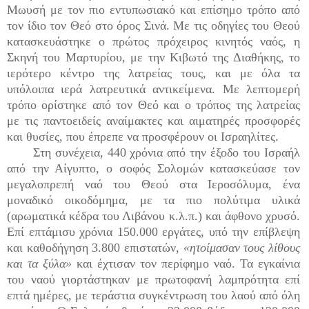
Μωυσή με τον πιο εντυπωσιακό και επίσημο τρόπο από
τον ίδιο τον Θεό στο όρος Σινά. Με τις οδηγίες του Θεού
κατασκευάστηκε ο πρώτος πρόχειρος κινητός ναός, η
Σκηνή του Μαρτυρίου, με την Κιβωτό της Διαθήκης, το
ιερότερο κέντρο της λατρείας τους, και με όλα τα
υπόλοιπα ιερά λατρευτικά αντικείμενα. Με λεπτομερή
τρόπο ορίστηκε από τον Θεό και ο τρόπος της λατρείας
με τις παντοειδείς αναίμακτες και αιματηρές προσφορές
και θυσίες, που έπρεπε να προσφέρουν οι Ισραηλίτες.
Στη συνέχεια, 440 χρόνια από την έξοδο του Ισραήλ
από την Αίγυπτο, ο σοφός Σολομών κατασκεύασε τον
μεγαλοπρεπή ναό του Θεού στα Ιεροσόλυμα, ένα
μοναδικό οικοδόμημα, με τα πιο πολύτιμα υλικά
(αρωματικά κέδρα του Λιβάνου κ.λ.π.) και άφθονο χρυσό.
Επί επτάμισυ χρόνια 150.000 εργάτες, υπό την επίβλεψη
και καθοδήγηση 3.800 επιστατών,
«ητοίμασαν τους λίθους
και τα ξύλα»
και έχτισαν τον περίφημο ναό. Τα εγκαίνια
του ναού γιορτάστηκαν με πρωτοφανή λαμπρότητα επί
επτά ημέρες, με τεράστια συγκέντρωση του λαού από όλη