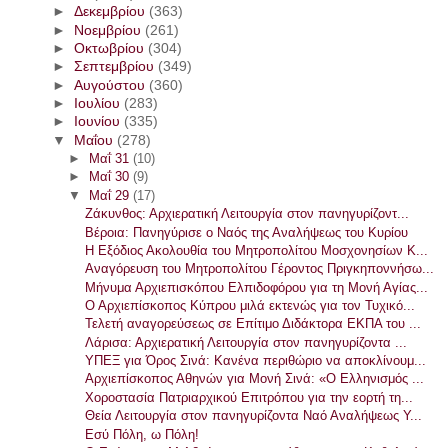
►
Δεκεμβρίου
(363)
►
Νοεμβρίου
(261)
►
Οκτωβρίου
(304)
►
Σεπτεμβρίου
(349)
►
Αυγούστου
(360)
►
Ιουλίου
(283)
►
Ιουνίου
(335)
▼
Μαΐου
(278)
►
Μαΐ 31
(10)
►
Μαΐ 30
(9)
▼
Μαΐ 29
(17)
Ζάκυνθος: Αρχιερατική Λειτουργία στον πανηγυρίζοντ...
Βέροια: Πανηγύρισε ο Ναός της Αναλήψεως του Κυρίου
Η Εξόδιος Ακολουθία του Μητροπολίτου Μοσχονησίων Κ...
Aναγόρευση του Μητροπολίτου Γέροντος Πριγκηποννήσω...
Μήνυμα Αρχιεπισκόπου Ελπιδοφόρου για τη Μονή Αγίας...
Ο Αρχιεπίσκοπος Κύπρου μιλά εκτενώς για τον Τυχικό...
Τελετή αναγορεύσεως σε Επίτιμο Διδάκτορα ΕΚΠΑ του ...
Λάρισα: Αρχιερατική Λειτουργία στον πανηγυρίζοντα ...
ΥΠΕΞ για Όρος Σινά: Κανένα περιθώριο να αποκλίνουμ...
Αρχιεπίσκοπος Αθηνών για Μονή Σινά: «Ο Ελληνισμός ...
Χοροστασία Πατριαρχικού Επιτρόπου για την εορτή τη...
Θεία Λειτουργία στον πανηγυρίζοντα Ναό Αναλήψεως Υ...
Εσύ Πόλη, ω Πόλη!