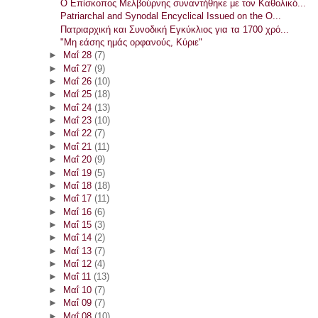
Ο Επίσκοπος Μελβούρνης συναντήθηκε με τον Καθολικό...
Patriarchal and Synodal Encyclical Issued on the O...
Πατριαρχική και Συνοδική Εγκύκλιος για τα 1700 χρό...
"Μη εάσης ημάς ορφανούς, Κύριε"
►
Μαΐ 28
(7)
►
Μαΐ 27
(9)
►
Μαΐ 26
(10)
►
Μαΐ 25
(18)
►
Μαΐ 24
(13)
►
Μαΐ 23
(10)
►
Μαΐ 22
(7)
►
Μαΐ 21
(11)
►
Μαΐ 20
(9)
►
Μαΐ 19
(5)
►
Μαΐ 18
(18)
►
Μαΐ 17
(11)
►
Μαΐ 16
(6)
►
Μαΐ 15
(3)
►
Μαΐ 14
(2)
►
Μαΐ 13
(7)
►
Μαΐ 12
(4)
►
Μαΐ 11
(13)
►
Μαΐ 10
(7)
►
Μαΐ 09
(7)
►
Μαΐ 08
(10)