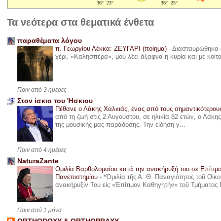
Τα νεότερα στα θεματικά ένθετα
παραθέματα λόγου
π. Γεωργίου Λέκκα: ΖΕΥΓΑΡΙ (ποίημα)
-
Διασταυρώθηκα α
χέρι. «Καλησπέρα», μου λέει άξαφνα η κυρία και με κοίτ
Πριν από 3 ημέρες
Στον ίσκιο του Ήσκιου
Πέθανε ο Λάκης Χαλκιάς, ένας από τους σημαντικότερο
από τη ζωή στις 2 Αυγούστου, σε ηλικία 82 ετών, ο Λάκ
της μουσικής μας παράδοσης. Την είδηση γ...
Πριν από 4 ημέρες
NaturaZante
Ομιλία Βαρθολομαίου κατά την ανακήρυξή του σε Επίτιμ
Πανεπιστημίου
-
*Ὁμιλία τῆς Α. Θ. Παναγιότητος τοῦ Οἰκ
ἀνακήρυξίν Του εἰς «Ἐπίτιμον Καθηγητήν» τοῦ Τμήματος 
Πριν από 1 μήνα