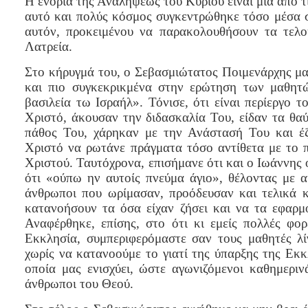
Η ενορία της Αναλήψεως του Κυρίου είναι μία από τ
αυτό και πολύς κόσμος συγκεντρώθηκε τόσο μέσα σ
αυτόν, προκειμένου να παρακολουθήσουν τα τελο
Λατρεία.
Στο κήρυγμά του, ο Σεβασμιώτατος Ποιμενάρχης μα
και πιο συγκεκρικμένα στην ερώτηση των μαθητ
βασιλεία τω Ισραήλ». Τόνισε, ότι είναι περίεργο 
Χριστό, άκουσαν την διδασκαλία Του, είδαν τα θα
πάθος Του, χάρηκαν με την Ανάστασή Του και έ
Χριστό να ρωτάνε πράγματα τόσο αντίθετα με το π
Χριστού. Ταυτόχρονα, επισήμανε ότι και ο Ιωάννης 
ότι «ούπω ην αυτοίς πνεύμα άγιο», θέλοντας με α
άνθρωποι που ωρίμασαν, προόδευσαν και τελικά κ
κατανοήσουν τα όσα είχαν ζήσει και να τα εφαρμ
Αναφέρθηκε, επίσης, στο ότι κι εμείς πολλές φορ
Εκκλησία, συμπεριφερόμαστε σαν τους μαθητές λί
χωρίς να κατανοούμε το γιατί της ύπαρξης της Εκκ
οποία μας ενισχύει, ώστε αγωνιζόμενοι καθημεριν
άνθρωποι του Θεού.