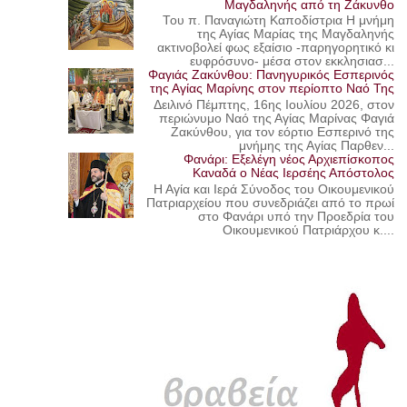
Μαγδαληνής από τη Ζάκυνθο
Του π. Παναγιώτη Καποδίστρια Η μνήμη
της Αγίας Μαρίας της Μαγδαληνής
ακτινοβολεί φως εξαίσιο -παρηγορητικό κι
ευφρόσυνο- μέσα στον εκκλησιασ...
Φαγιάς Ζακύνθου: Πανηγυρικός Εσπερινός
της Αγίας Μαρίνης στον περίοπτο Ναό Της
Δειλινό Πέμπτης, 16ης Ιουλίου 2026, στον
περιώνυμο Ναό της Αγίας Μαρίνας Φαγιά
Ζακύνθου, για τον εόρτιο Εσπερινό της
μνήμης της Αγίας Παρθεν...
Φανάρι: Εξελέγη νέος Αρχιεπίσκοπος
Καναδά ο Νέας Ιερσέης Απόστολος
Η Αγία και Ιερά Σύνοδος του Οικουμενικού
Πατριαρχείου που συνεδριάζει από το πρωί
στο Φανάρι υπό την Προεδρία του
Οικουμενικού Πατριάρχου κ....