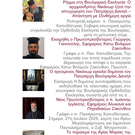
Ρήγμα στη Βουλγαρική Εκκλησία: Ο
αρχιμανδρίτης Νικάνωρ ζητά την
αποχώρηση του Πατριάρχη Δανιήλ –
Απάντηση με 15νθήμερη αργία
Ρεπορτάζ-κείμενο: π. Παναγιώτης
Καποδίστριας Σοβαρή εσωτερική κρίση
συγκλονίζει την Ορθόδοξη Εκκλησία της Βουλγαρίας,
μετά τη μετωπική σύγκ...
Εκοιμήθη ο Πρωτοπρεσβύτερος Γεώργιος
Γιαννούλης, Εφημέριος Κάτω Βολιμών
Ζακύνθου
Γράφει ο π. Παν. Καποδίστριας Την
τελευταία του πνοή παρέδωσε στον
Δημιουργό του απόψε ο εν ενεργεία
Εφημέριος Κάτω Βολιμών Ζακύνθου, Πρωτοπ...
Ο ηγούμενος Νικάνωρ εγκαλεί δημόσια τον
Πατριάρχη Βουλγαρίας Δανιήλ
Εισαγωγή Η δημόσια αντιπαράθεση που
εκδηλώθηκε τις τελευταίες ημέρες στο
εσωτερικό της Βουλγαρικής Ορθόδοξης
Εκκλησίας συνιστά μία από τις σ...
Νέος Πρωτοπρεσβύτερος ο π. Ιωάννης
Ιγγλέσης, Εφημέριος Αλυκανά και
Πηγαδακίων Ζακύνθου
Γράφει ο π. Παναγιώτης Καποδίστριας
Σήμερα, 27η Ιουλίου 2026, εορτή του Αγίου
Μεγαλομάρτυρος και Ιαματικού
Παντελεήμονος, ο Σεβ. Μητροπολίτ...
Το πέρασμα της Αγίας Μαρίας της