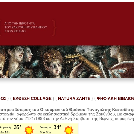
ΘΩΣ
} {
ΕΚΘΕΣΗ COLLAGE
}
{
NATURA ZANTE
} {
ΨΗΦΙΑΚΗ ΒΙΒΛΙΟ
οπρεσβύτερος του Οικουμενικού Θρόνου Παναγιώτης Καποδίστ
 στοιχεία, αφορώντα σε εκκλησιαστικά δρώμενα της Ζακύνθου,
με ανα
από τον νόμο 2121/1993 και την Διεθνή Σύμβαση της Βέρνης, κυρωμέν