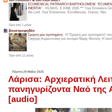
ORTHODOXY & ORTHOPRAXY
ECUMENICAL PATRIARCH BARTHOLOMEW: “ECUMEN
INERTIA”
-
VILNIUS, 8 JUNE 2026 *** Your Eminence Ginta
the Lord, Your Eminences, Excellencies, Graces, Rev...
Πριν από 1 μήνα
βουστροφηδόν
Σμύρνη μου αγαπημένη
-
Η *Σμύρνη μου αγαπημένη* είναι
Γρηγόρη Καραντινάκη και σενάριο Μιμής Ντενίση. Η ταινία
Πριν από 11 μήνες
Πέμπτη 29 Μαΐου 2025
Λάρισα: Αρχιερατική Λει
πανηγυρίζοντα Ναό της 
[audio]