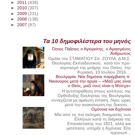
►
2011
(438)
►
2010
(307)
►
2009
(231)
►
2008
(138)
►
2007
(87)
Τα 10 δημοφιλέστερα του μηνός
Όσιος Παΐσιος ο Αγιορείτης, ο Αγιασμένος
Άνθρωπος
Ομιλία του ΣΤΑΜΑΤΙΟΥ Σπ. ΖΟΥΛΑ, Δ.Μ.Σ.
Θεολογίας-Εκπαιδευτικού, κατά τον προ-
εορτασμό της μνήμης του Οσίου, την
Κυριακή, 10 Ιουλίου 2016,...
Βουλγαρία: Νέα δημόσια παρέμβαση π.
Νικάνορος μετά την αργία – «Μαζί μας είναι
ο Θεός, μαζί τους είναι η Μόσχα»
Η αντιπαράθεση στους κόλπους της
Ορθόδοξης Εκκλησίας της Βουλγαρίας
συνεχίζεται με αμείωτη ένταση. Λίγες ώρες
μετά την ανακοίνωση της δεκαπε...
Ομόνοια και διχόνοια
Μία από τις πιο σκληρές δοκιμασίες των
Ελλήνων κατά τη διάρκεια της
Επανάστασης του 1821, αλλά και
μετέπειτα, υπήρξε η διχόνοια. Είτε
προσωπ...