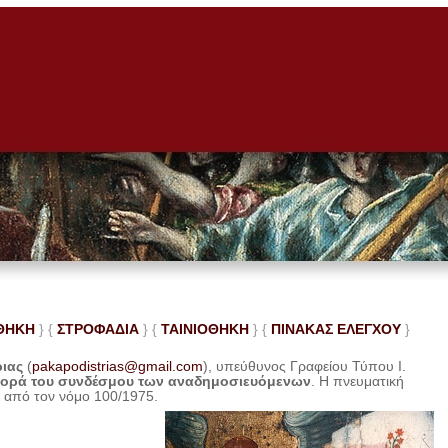
ΘΗΚΗ
} {
ΣΤΡΟΦΑΔΙΑ
} {
ΤΑΙΝΙΟΘΗΚΗ
} {
ΠΙΝΑΚΑΣ ΕΛΕ
ΓΧΟΥ
}
ριας
(
pakapodistrias@gmail.com
), υπεύθυνος Γραφείου Τύπου Ι.
φορά του συνδέσμου των αναδημοσιευόμενων
. Η
πνευματική
η από τον νόμο 100/1975.