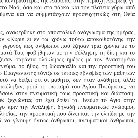
ις κεντρικότερες της Λάρισας, στην περιοχή Αβέρωφ, γι’
το Ναό, όσο και στο πάρκο και την πλατεία γύρω από
ύμενα και να συμμετάσχουν προσευχητικώς στη Θεία
ς, αναφέρθηκε στο αποστολικό ανάγνωσμα της ημέρας,
ών «Κύριε ει εν τω χρόνω τούτω αποκαθιστάνης την
το γεγονός πως άνθρωποι που έζησαν τρία χρόνια με το
ύματά Του, φοβήθηκαν με την σύλληψη, τη δίκη και το
ζησαν σαράντα ολόκληρες ημέρες με τον Αναστημένο
νεύμα, το ήθος, τη διδασκαλία και την προοπτική του
ο Ευαγγελιστής τόνιζε σε τέτοιες αβλεψίες των μαθητών
υτό να δείξει ότι οι μαθητές δεν ήταν αλάθητοι, αλλά
ατέληξαν, μετά το φωτισμό του Αγίου Πνεύματος, να
όσουν στην πνευματική τους προοπτική και διάσταση.
ές ξεχνώντας ότι έχει έρθει το Πνεύμα το Άγιο στην
γο πριν την Ανάληψη, δηλαδή πνευματικώς ανώριμοι,
λησίας, την προοπτική που δίνει και την ελπίδα με την
ά να γίνουμε όντως άνθρωποι, πνευματικοί άνθρωποι,