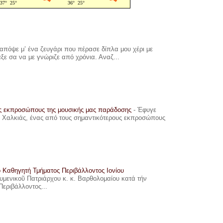
πόψε μ’ ένα ζευγάρι που πέρασε δίπλα μου χέρι με
αξε σα να με γνώριζε από χρόνια. Αναζ...
υς εκπροσώπους της μουσικής μας παράδοσης
-
Έφυγε
ης Χαλκιάς, ένας από τους σημαντικότερους εκπροσώπους
ο Καθηγητή Τμήματος Περιβάλλοντος Ιονίου
ουμενικοῦ Πατριάρχου κ. κ. Βαρθολομαίου κατά τήν
Περιβάλλοντος...