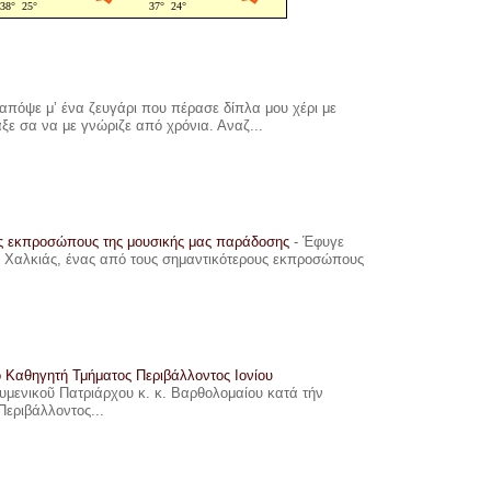
πόψε μ’ ένα ζευγάρι που πέρασε δίπλα μου χέρι με
αξε σα να με γνώριζε από χρόνια. Αναζ...
υς εκπροσώπους της μουσικής μας παράδοσης
-
Έφυγε
ης Χαλκιάς, ένας από τους σημαντικότερους εκπροσώπους
ο Καθηγητή Τμήματος Περιβάλλοντος Ιονίου
ουμενικοῦ Πατριάρχου κ. κ. Βαρθολομαίου κατά τήν
Περιβάλλοντος...