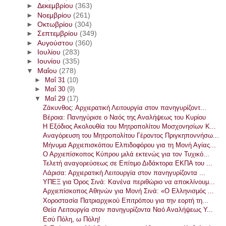
►
Δεκεμβρίου
(363)
►
Νοεμβρίου
(261)
►
Οκτωβρίου
(304)
►
Σεπτεμβρίου
(349)
►
Αυγούστου
(360)
►
Ιουλίου
(283)
►
Ιουνίου
(335)
▼
Μαΐου
(278)
►
Μαΐ 31
(10)
►
Μαΐ 30
(9)
▼
Μαΐ 29
(17)
Ζάκυνθος: Αρχιερατική Λειτουργία στον πανηγυρίζοντ...
Βέροια: Πανηγύρισε ο Ναός της Αναλήψεως του Κυρίου
Η Εξόδιος Ακολουθία του Μητροπολίτου Μοσχονησίων Κ...
Aναγόρευση του Μητροπολίτου Γέροντος Πριγκηποννήσω...
Μήνυμα Αρχιεπισκόπου Ελπιδοφόρου για τη Μονή Αγίας...
Ο Αρχιεπίσκοπος Κύπρου μιλά εκτενώς για τον Τυχικό...
Τελετή αναγορεύσεως σε Επίτιμο Διδάκτορα ΕΚΠΑ του ...
Λάρισα: Αρχιερατική Λειτουργία στον πανηγυρίζοντα ...
ΥΠΕΞ για Όρος Σινά: Κανένα περιθώριο να αποκλίνουμ...
Αρχιεπίσκοπος Αθηνών για Μονή Σινά: «Ο Ελληνισμός ...
Χοροστασία Πατριαρχικού Επιτρόπου για την εορτή τη...
Θεία Λειτουργία στον πανηγυρίζοντα Ναό Αναλήψεως Υ...
Εσύ Πόλη, ω Πόλη!