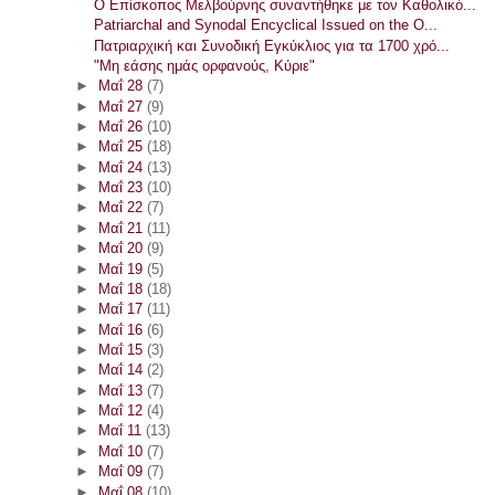
Ο Επίσκοπος Μελβούρνης συναντήθηκε με τον Καθολικό...
Patriarchal and Synodal Encyclical Issued on the O...
Πατριαρχική και Συνοδική Εγκύκλιος για τα 1700 χρό...
"Μη εάσης ημάς ορφανούς, Κύριε"
►
Μαΐ 28
(7)
►
Μαΐ 27
(9)
►
Μαΐ 26
(10)
►
Μαΐ 25
(18)
►
Μαΐ 24
(13)
►
Μαΐ 23
(10)
►
Μαΐ 22
(7)
►
Μαΐ 21
(11)
►
Μαΐ 20
(9)
►
Μαΐ 19
(5)
►
Μαΐ 18
(18)
►
Μαΐ 17
(11)
►
Μαΐ 16
(6)
►
Μαΐ 15
(3)
►
Μαΐ 14
(2)
►
Μαΐ 13
(7)
►
Μαΐ 12
(4)
►
Μαΐ 11
(13)
►
Μαΐ 10
(7)
►
Μαΐ 09
(7)
►
Μαΐ 08
(10)