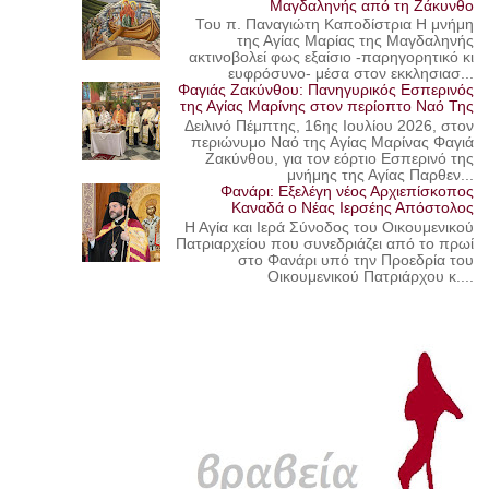
Μαγδαληνής από τη Ζάκυνθο
Του π. Παναγιώτη Καποδίστρια Η μνήμη
της Αγίας Μαρίας της Μαγδαληνής
ακτινοβολεί φως εξαίσιο -παρηγορητικό κι
ευφρόσυνο- μέσα στον εκκλησιασ...
Φαγιάς Ζακύνθου: Πανηγυρικός Εσπερινός
της Αγίας Μαρίνης στον περίοπτο Ναό Της
Δειλινό Πέμπτης, 16ης Ιουλίου 2026, στον
περιώνυμο Ναό της Αγίας Μαρίνας Φαγιά
Ζακύνθου, για τον εόρτιο Εσπερινό της
μνήμης της Αγίας Παρθεν...
Φανάρι: Εξελέγη νέος Αρχιεπίσκοπος
Καναδά ο Νέας Ιερσέης Απόστολος
Η Αγία και Ιερά Σύνοδος του Οικουμενικού
Πατριαρχείου που συνεδριάζει από το πρωί
στο Φανάρι υπό την Προεδρία του
Οικουμενικού Πατριάρχου κ....