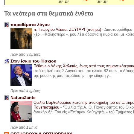
Τα νεότερα στα θεματικά ένθετα
παραθέματα λόγου
π. Γεωργίου Λέκκα: ΖΕΥΓΑΡΙ (ποίημα)
-
Διασταυρώθηκα α
χέρι. «Καλησπέρα», μου λέει άξαφνα η κυρία και με κοίτ
Πριν από 3 ημέρες
Στον ίσκιο του Ήσκιου
Πέθανε ο Λάκης Χαλκιάς, ένας από τους σημαντικότερο
από τη ζωή στις 2 Αυγούστου, σε ηλικία 82 ετών, ο Λάκ
της μουσικής μας παράδοσης. Την είδηση γ...
Πριν από 4 ημέρες
NaturaZante
Ομιλία Βαρθολομαίου κατά την ανακήρυξή του σε Επίτιμ
Πανεπιστημίου
-
*Ὁμιλία τῆς Α. Θ. Παναγιότητος τοῦ Οἰκ
ἀνακήρυξίν Του εἰς «Ἐπίτιμον Καθηγητήν» τοῦ Τμήματος 
Πριν από 1 μήνα