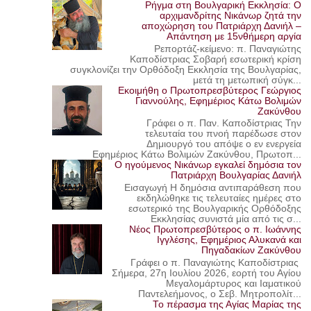
Ρήγμα στη Βουλγαρική Εκκλησία: Ο
αρχιμανδρίτης Νικάνωρ ζητά την
αποχώρηση του Πατριάρχη Δανιήλ –
Απάντηση με 15νθήμερη αργία
Ρεπορτάζ-κείμενο: π. Παναγιώτης
Καποδίστριας Σοβαρή εσωτερική κρίση
συγκλονίζει την Ορθόδοξη Εκκλησία της Βουλγαρίας,
μετά τη μετωπική σύγκ...
Εκοιμήθη ο Πρωτοπρεσβύτερος Γεώργιος
Γιαννούλης, Εφημέριος Κάτω Βολιμών
Ζακύνθου
Γράφει ο π. Παν. Καποδίστριας Την
τελευταία του πνοή παρέδωσε στον
Δημιουργό του απόψε ο εν ενεργεία
Εφημέριος Κάτω Βολιμών Ζακύνθου, Πρωτοπ...
Ο ηγούμενος Νικάνωρ εγκαλεί δημόσια τον
Πατριάρχη Βουλγαρίας Δανιήλ
Εισαγωγή Η δημόσια αντιπαράθεση που
εκδηλώθηκε τις τελευταίες ημέρες στο
εσωτερικό της Βουλγαρικής Ορθόδοξης
Εκκλησίας συνιστά μία από τις σ...
Νέος Πρωτοπρεσβύτερος ο π. Ιωάννης
Ιγγλέσης, Εφημέριος Αλυκανά και
Πηγαδακίων Ζακύνθου
Γράφει ο π. Παναγιώτης Καποδίστριας
Σήμερα, 27η Ιουλίου 2026, εορτή του Αγίου
Μεγαλομάρτυρος και Ιαματικού
Παντελεήμονος, ο Σεβ. Μητροπολίτ...
Το πέρασμα της Αγίας Μαρίας της