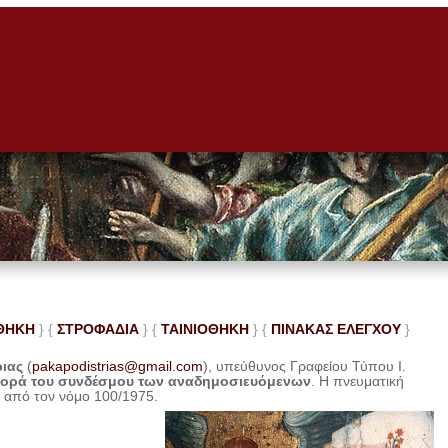
ΘΗΚΗ
} {
ΣΤΡΟΦΑΔΙΑ
} {
ΤΑΙΝΙΟΘΗΚΗ
} {
ΠΙΝΑΚΑΣ ΕΛΕ
ΓΧΟΥ
}
ριας
(
pakapodistrias@gmail.com
), υπεύθυνος Γραφείου Τύπου Ι.
φορά του συνδέσμου των αναδημοσιευόμενων
. Η
πνευματική
η από τον νόμο 100/1975.