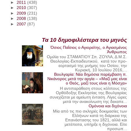
►
2011
(438)
►
2010
(307)
►
2009
(231)
►
2008
(138)
►
2007
(87)
Τα 10 δημοφιλέστερα του μηνός
Όσιος Παΐσιος ο Αγιορείτης, ο Αγιασμένος
Άνθρωπος
Ομιλία του ΣΤΑΜΑΤΙΟΥ Σπ. ΖΟΥΛΑ, Δ.Μ.Σ.
Θεολογίας-Εκπαιδευτικού, κατά τον προ-
εορτασμό της μνήμης του Οσίου, την
Κυριακή, 10 Ιουλίου 2016,...
Βουλγαρία: Νέα δημόσια παρέμβαση π.
Νικάνορος μετά την αργία – «Μαζί μας είναι
ο Θεός, μαζί τους είναι η Μόσχα»
Η αντιπαράθεση στους κόλπους της
Ορθόδοξης Εκκλησίας της Βουλγαρίας
συνεχίζεται με αμείωτη ένταση. Λίγες ώρες
μετά την ανακοίνωση της δεκαπε...
Ομόνοια και διχόνοια
Μία από τις πιο σκληρές δοκιμασίες των
Ελλήνων κατά τη διάρκεια της
Επανάστασης του 1821, αλλά και
μετέπειτα, υπήρξε η διχόνοια. Είτε
προσωπ...