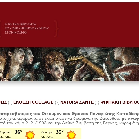
ΘΩΣ
} {
ΕΚΘΕΣΗ COLLAGE
}
{
NATURA ZANTE
} {
ΨΗΦΙΑΚΗ ΒΙΒΛΙΟ
οπρεσβύτερος του Οικουμενικού Θρόνου Παναγιώτης Καποδίστ
 στοιχεία, αφορώντα σε εκκλησιαστικά δρώμενα της Ζακύνθου,
με ανα
από τον νόμο 2121/1993 και την Διεθνή Σύμβαση της Βέρνης, κυρωμέν