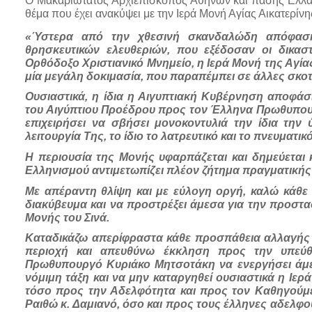
Ο Μακαριώτατος Αρχιεπίσκοπος Αθηνών και πάσης Ελλάδ
θέμα που έχει ανακύψει με την Ιερά Μονή Αγίας Αικατερίν
«Ύστερα από την χθεσινή σκανδαλώδη απόφαση
θρησκευτικών ελευθεριών, που εξέδοσαν οι δικασ
Ορθόδοξο Χριστιανικό Μνημείο, η Ιερά Μονή της Αγία
μία μεγάλη δοκιμασία, που παραπέμπει σε άλλες σκο
Ουσιαστικά, η ίδια η Αιγυπτιακή Κυβέρνηση αποφάσ
του Αιγύπτιου Προέδρου προς τον Έλληνα Πρωθυπουργό
επιχειρήσει να σβήσει μονοκοντυλιά την ίδια την
λειτουργία Της, το ίδιο το λατρευτικό και το πνευματικ
Η περιουσία της Μονής υφαρπάζεται και δημεύεται 
Ελληνισμού αντιμετωπίζει πλέον ζήτημα πραγματικής
Με απέραντη θλίψη και με εύλογη οργή, καλώ κάθε 
διακύβευμα και να προστρέξει άμεσα για την προστ
Μονής του Σινά.
Καταδικάζω απερίφραστα κάθε προσπάθεια αλλαγής τ
περιοχή και απευθύνω έκκληση προς την υπεύ
Πρωθυπουργό Κυριάκο Μητσοτάκη να ενεργήσει άμεσ
νόμιμη τάξη και να μην καταργηθεί ουσιαστικά η Ι
τόσο προς την Αδελφότητα και προς τον Καθηγούμε
Ραιθώ κ. Δαμιανό, όσο και προς τους έλληνες αδελφο