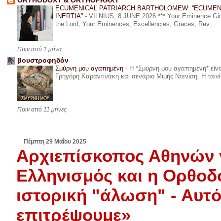
ORTHODOXY & ORTHOPRAXY
ECUMENICAL PATRIARCH BARTHOLOMEW: “ECUMEN
INERTIA”
-
VILNIUS, 8 JUNE 2026 *** Your Eminence Ginta
the Lord, Your Eminences, Excellencies, Graces, Rev...
Πριν από 1 μήνα
βουστροφηδόν
Σμύρνη μου αγαπημένη
-
Η *Σμύρνη μου αγαπημένη* είναι
Γρηγόρη Καραντινάκη και σενάριο Μιμής Ντενίση. Η ταινία
Πριν από 11 μήνες
Πέμπτη 29 Μαΐου 2025
Αρχιεπίσκοπος Αθηνών γ
Ελληνισμός και η Ορθοδ
ιστορική "άλωση" - Αυτ
επιτρέψουμε»