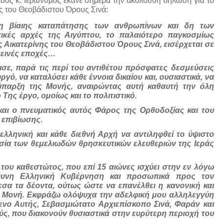
ος κ. Ιερώνυμος έκανε σήμερα την ακόλουθη δήλωση για το
ης του Θεοβάδιστου Όρους Σινά:
 βίαιης καταπάτησης των ανθρωπίνων και δη των
τικές αρχές της Αιγύπτου, το παλαιότερο παγκοσμίως
ς Αικατερίνης του Θεοβάδιστου Όρους Σινά, εισέρχεται σε
τεινές εποχές…
ισε, παρά τις περί του αντιθέτου πρόσφατες δεσμεύσεις
, να καταλύσει κάθε έννοια δικαίου και, ουσιαστικά, να
 ύπαρξη της Μονής, αναιρώντας αυτή καθαυτή την όλη
ό Της έργο, ομοίως και το πολιτιστικό.
και ο πνευματικός αυτός Φάρος της Ορθοδοξίας και του
 επιβίωσης.
ελληνική και κάθε διεθνή Αρχή να αντιληφθεί το ύψιστο
ασία των θεμελιωδών θρησκευτικών ελευθεριών της Ιεράς
ου καθεστώτος, που επί 15 αιώνες ισχύει στην εν λόγω
θυνη Ελληνική Κυβέρνηση και προσωπικά προς τον
α τα δέοντα, ούτως ώστε να επανέλθει η κανονική και
ερά Μονή. Εκφράζω ολόψυχα την αδελφική μου αλληλεγγύη
νο Αυτής, Σεβασμιώτατο Αρχιεπίσκοπο Σινά, Φαράν και
ύς, που διακονούν θυσιαστικά στην ευρύτερη περιοχή του