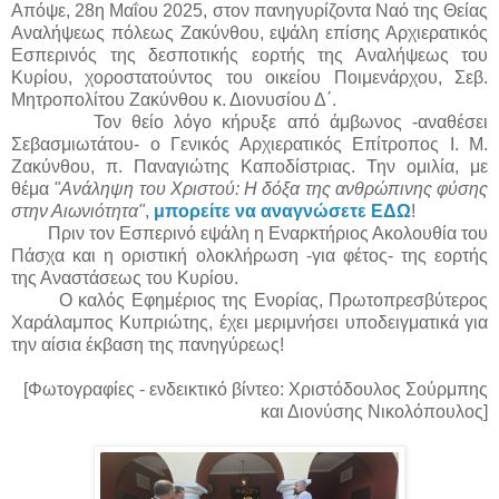
Απόψε, 28η Μαΐου 2025, στον πανηγυρίζοντα Ναό της Θείας
Αναλήψεως πόλεως Ζακύνθου, εψάλη επίσης Αρχιερατικός
Εσπερινός της δεσποτικής εορτής της Αναλήψεως του
Κυρίου, χοροστατούντος του οικείου Ποιμενάρχου, Σεβ.
Μητροπολίτου Ζακύνθου κ. Διονυσίου Δ΄.
Τον θείο λόγο κήρυξε από άμβωνος -αναθέσει
Σεβασμιωτάτου- ο Γενικός Αρχιερατικός Επίτροπος Ι. Μ.
Ζακύνθου, π. Παναγιώτης Καποδίστριας. Την ομιλία, με
θέμα
"Ανάληψη του Χριστού: Η δόξα της ανθρώπινης φύσης
στην Αιωνιότητα"
,
μπορείτε να αναγνώσετε ΕΔΩ
!
Πριν τον Εσπερινό εψάλη η Εναρκτήριος Ακολουθία του
Πάσχα και η οριστική ολοκλήρωση -για φέτος- της εορτής
της Αναστάσεως του Κυρίου.
Ο καλός Εφημέριος της Ενορίας, Πρωτοπρεσβύτερος
Χαράλαμπος Κυπριώτης, έχει μεριμνήσει υποδειγματικά για
την αίσια έκβαση της πανηγύρεως!
[Φωτογραφίες - ενδεικτικό βίντεο: Χριστόδουλος Σούρμπης
και Διονύσης Νικολόπουλος]