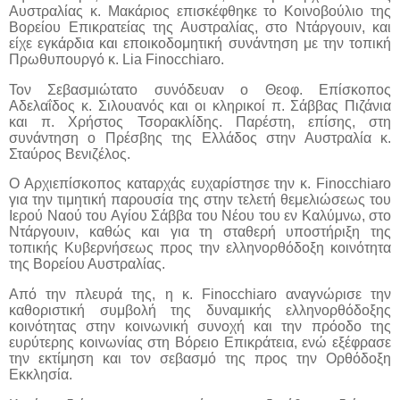
Αυστραλίας κ. Μακάριος επισκέφθηκε το Κοινοβούλιο της
Βορείου Επικρατείας της Αυστραλίας, στο Ντάργουιν, και
είχε εγκάρδια και εποικοδομητική συνάντηση με την τοπική
Πρωθυπουργό κ. Lia Finocchiaro.
Τον Σεβασμιώτατο συνόδευαν ο Θεοφ. Επίσκοπος
Αδελαΐδος κ. Σιλουανός και οι κληρικοί π. Σάββας Πιζάνια
και π. Χρήστος Τσορακλίδης. Παρέστη, επίσης, στη
συνάντηση ο Πρέσβης της Ελλάδος στην Αυστραλία κ.
Σταύρος Βενιζέλος.
Ο Αρχιεπίσκοπος καταρχάς ευχαρίστησε την κ. Finocchiaro
για την τιμητική παρουσία της στην τελετή θεμελιώσεως του
Ιερού Ναού του Αγίου Σάββα του Νέου του εν Καλύμνω, στο
Ντάργουιν, καθώς και για τη σταθερή υποστήριξη της
τοπικής Κυβερνήσεως προς την ελληνορθόδοξη κοινότητα
της Βορείου Αυστραλίας.
Από την πλευρά της, η κ. Finocchiaro αναγνώρισε την
καθοριστική συμβολή της δυναμικής ελληνορθόδοξης
κοινότητας στην κοινωνική συνοχή και την πρόοδο της
ευρύτερης κοινωνίας στη Βόρειο Επικράτεια, ενώ εξέφρασε
την εκτίμηση και τον σεβασμό της προς την Ορθόδοξη
Εκκλησία.