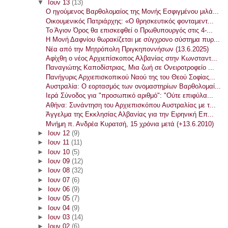
▼
Ιουν 13
(13)
Ο ηγούμενος Βαρθολομαίος της Μονής Εσφιγμένου μιλά...
Οικουμενικός Πατριάρχης: «Ο θρησκευτικός φονταμεντ...
Το Άγιον Όρος θα επισκεφθεί ο Πρωθυπουργός στις 4-...
Η Μονή Δαφνίου θωρακίζεται με σύγχρονο σύστημα πυρ...
Νέα από την Μητρόπολη Πριγκηποννήσων (13.6.2025)
Αφίχθη ο νέος Αρχιεπίσκοπος Αλβανίας στην Κωνσταντ...
Παναγιώτης Καποδίστριας, Μια ζωή σε Ονειροτροφείο ...
Πανήγυρις Αρχιεπισκοπικού Ναού της του Θεού Σοφίας...
Αυστραλία: Ο εορτασμός των ονομαστηρίων Βαρθολομαί...
Ιερά Σύνοδος για "προσωπικό αριθμό": "Ούτε επιφύλα...
Αθήνα: Συνάντηση του Αρχιεπισκόπου Αυστραλίας με τ...
Άγγελμα της Εκκλησίας Αλβανίας για την Ειρηνική Επ...
Μνήμη π. Ανδρέα Κυρατσή, 15 χρόνια μετά (+13.6.2010)
►
Ιουν 12
(9)
►
Ιουν 11
(11)
►
Ιουν 10
(5)
►
Ιουν 09
(12)
►
Ιουν 08
(32)
►
Ιουν 07
(6)
►
Ιουν 06
(9)
►
Ιουν 05
(7)
►
Ιουν 04
(9)
►
Ιουν 03
(14)
►
Ιουν 02
(6)