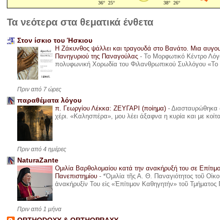
Τα νεότερα στα θεματικά ένθετα
Στον ίσκιο του Ήσκιου
Η Ζάκυνθος ψάλλει και τραγουδά στο Βανάτο. Μια αυγου
Πανηγυριού της Παναγούλας
-
Το Μορφωτικό Κέντρο Λόγο
πολυφωνική Χορωδία του Φιλανθρωπικού Συλλόγου «Το όνε
Πριν από 7 ώρες
παραθέματα λόγου
π. Γεωργίου Λέκκα: ΖΕΥΓΑΡΙ (ποίημα)
-
Διασταυρώθηκα α
χέρι. «Καλησπέρα», μου λέει άξαφνα η κυρία και με κοίτ
Πριν από 4 ημέρες
NaturaZante
Ομιλία Βαρθολομαίου κατά την ανακήρυξή του σε Επίτιμ
Πανεπιστημίου
-
*Ὁμιλία τῆς Α. Θ. Παναγιότητος τοῦ Οἰκ
ἀνακήρυξίν Του εἰς «Ἐπίτιμον Καθηγητήν» τοῦ Τμήματος 
Πριν από 1 μήνα