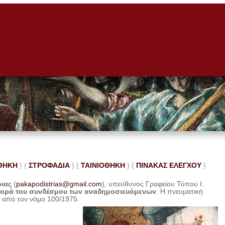
ΘΗΚΗ
} {
ΣΤΡΟΦΑΔΙΑ
} {
ΤΑΙΝΙΟΘΗΚΗ
} {
ΠΙΝΑΚΑΣ ΕΛΕ
ΓΧΟΥ
}
ριας
(
pakapodistrias@gmail.com
), υπεύθυνος Γραφείου Τύπου Ι.
φορά του συνδέσμου των αναδημοσιευόμενων
. Η
πνευματική
η από τον νόμο 100/1975.