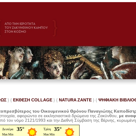
ΘΩΣ
} {
ΕΚΘΕΣΗ COLLAGE
}
{
NATURA ZANTE
} {
ΨΗΦΙΑΚΗ ΒΙΒΛΙΟ
οπρεσβύτερος του Οικουμενικού Θρόνου Παναγιώτης Καποδίστ
 στοιχεία, αφορώντα σε εκκλησιαστικά δρώμενα της Ζακύνθου,
με ανα
από τον νόμο 2121/1993 και την Διεθνή Σύμβαση της Βέρνης, κυρωμέν