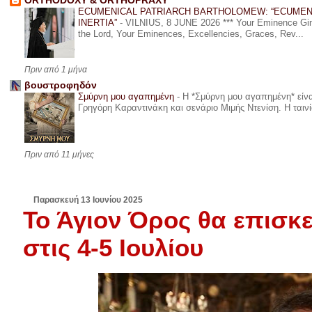
ORTHODOXY & ORTHOPRAXY
ECUMENICAL PATRIARCH BARTHOLOMEW: “ECUMEN
INERTIA”
-
VILNIUS, 8 JUNE 2026 *** Your Eminence Ginta
the Lord, Your Eminences, Excellencies, Graces, Rev...
Πριν από 1 μήνα
βουστροφηδόν
Σμύρνη μου αγαπημένη
-
Η *Σμύρνη μου αγαπημένη* είναι
Γρηγόρη Καραντινάκη και σενάριο Μιμής Ντενίση. Η ταινία
Πριν από 11 μήνες
Παρασκευή 13 Ιουνίου 2025
Το Άγιον Όρος θα επισκ
στις 4-5 Ιουλίου