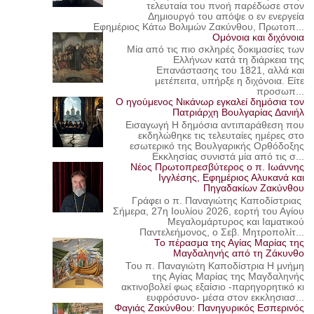
τελευταία του πνοή παρέδωσε στον
Δημιουργό του απόψε ο εν ενεργεία
Εφημέριος Κάτω Βολιμών Ζακύνθου, Πρωτοπ...
Ομόνοια και διχόνοια
Μία από τις πιο σκληρές δοκιμασίες των
Ελλήνων κατά τη διάρκεια της
Επανάστασης του 1821, αλλά και
μετέπειτα, υπήρξε η διχόνοια. Είτε
προσωπ...
Ο ηγούμενος Νικάνωρ εγκαλεί δημόσια τον
Πατριάρχη Βουλγαρίας Δανιήλ
Εισαγωγή Η δημόσια αντιπαράθεση που
εκδηλώθηκε τις τελευταίες ημέρες στο
εσωτερικό της Βουλγαρικής Ορθόδοξης
Εκκλησίας συνιστά μία από τις σ...
Νέος Πρωτοπρεσβύτερος ο π. Ιωάννης
Ιγγλέσης, Εφημέριος Αλυκανά και
Πηγαδακίων Ζακύνθου
Γράφει ο π. Παναγιώτης Καποδίστριας
Σήμερα, 27η Ιουλίου 2026, εορτή του Αγίου
Μεγαλομάρτυρος και Ιαματικού
Παντελεήμονος, ο Σεβ. Μητροπολίτ...
Το πέρασμα της Αγίας Μαρίας της
Μαγδαληνής από τη Ζάκυνθο
Του π. Παναγιώτη Καποδίστρια Η μνήμη
της Αγίας Μαρίας της Μαγδαληνής
ακτινοβολεί φως εξαίσιο -παρηγορητικό κι
ευφρόσυνο- μέσα στον εκκλησιασ...
Φαγιάς Ζακύνθου: Πανηγυρικός Εσπερινός