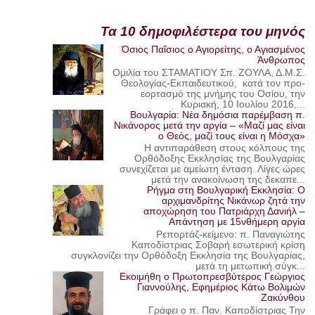
Τα 10 δημοφιλέστερα του μηνός
Όσιος Παΐσιος ο Αγιορείτης, ο Αγιασμένος
Άνθρωπος
Ομιλία του ΣΤΑΜΑΤΙΟΥ Σπ. ΖΟΥΛΑ, Δ.Μ.Σ.
Θεολογίας-Εκπαιδευτικού, κατά τον προ-
εορτασμό της μνήμης του Οσίου, την
Κυριακή, 10 Ιουλίου 2016,...
Βουλγαρία: Νέα δημόσια παρέμβαση π.
Νικάνορος μετά την αργία – «Μαζί μας είναι
ο Θεός, μαζί τους είναι η Μόσχα»
Η αντιπαράθεση στους κόλπους της
Ορθόδοξης Εκκλησίας της Βουλγαρίας
συνεχίζεται με αμείωτη ένταση. Λίγες ώρες
μετά την ανακοίνωση της δεκαπε...
Ρήγμα στη Βουλγαρική Εκκλησία: Ο
αρχιμανδρίτης Νικάνωρ ζητά την
αποχώρηση του Πατριάρχη Δανιήλ –
Απάντηση με 15νθήμερη αργία
Ρεπορτάζ-κείμενο: π. Παναγιώτης
Καποδίστριας Σοβαρή εσωτερική κρίση
συγκλονίζει την Ορθόδοξη Εκκλησία της Βουλγαρίας,
μετά τη μετωπική σύγκ...
Εκοιμήθη ο Πρωτοπρεσβύτερος Γεώργιος
Γιαννούλης, Εφημέριος Κάτω Βολιμών
Ζακύνθου
Γράφει ο π. Παν. Καποδίστριας Την