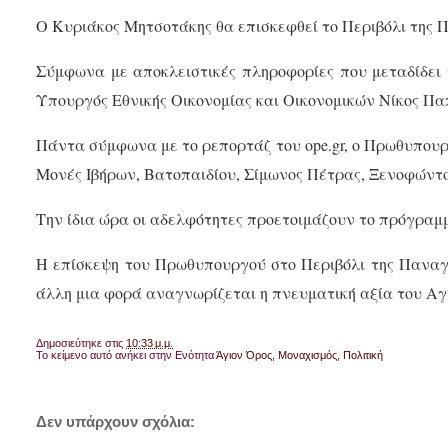
Ο Κυριάκος Μητσοτάκης θα επισκεφθεί το Περιβόλι της Πα
Σύμφωνα με αποκλειστικές πληροφορίες που μεταδίδει
Υπουργός Εθνικής Οικονομίας και Οικονομικών Νίκος Παπ
Πάντα σύμφωνα με το ρεπορτάζ του ope.gr, ο Πρωθυπουργ
Μονές Ιβήρων, Βατοπαιδίου, Σίμωνος Πέτρας, Ξενοφώντο
Την ίδια ώρα οι αδελφότητες προετοιμάζουν το πρόγρα
Η επίσκεψη του Πρωθυπουργού στο Περιβόλι της Παναγί
άλλη μια φορά αναγνωρίζεται η πνευματική αξία του Αγ
Δημοσιεύτηκε στις
10:33 μ.μ.
Το κείμενο αυτό ανήκει στην Ενότητα
Άγιον Όρος
,
Μοναχισμός
,
Πολιτική
Δεν υπάρχουν σχόλια: