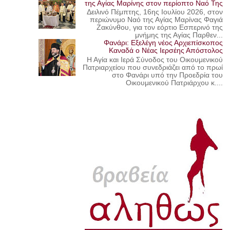
της Αγίας Μαρίνης στον περίοπτο Ναό Της
Δειλινό Πέμπτης, 16ης Ιουλίου 2026, στον
περιώνυμο Ναό της Αγίας Μαρίνας Φαγιά
Ζακύνθου, για τον εόρτιο Εσπερινό της
μνήμης της Αγίας Παρθεν...
Φανάρι: Εξελέγη νέος Αρχιεπίσκοπος
Καναδά ο Νέας Ιερσέης Απόστολος
Η Αγία και Ιερά Σύνοδος του Οικουμενικού
Πατριαρχείου που συνεδριάζει από το πρωί
στο Φανάρι υπό την Προεδρία του
Οικουμενικού Πατριάρχου κ....