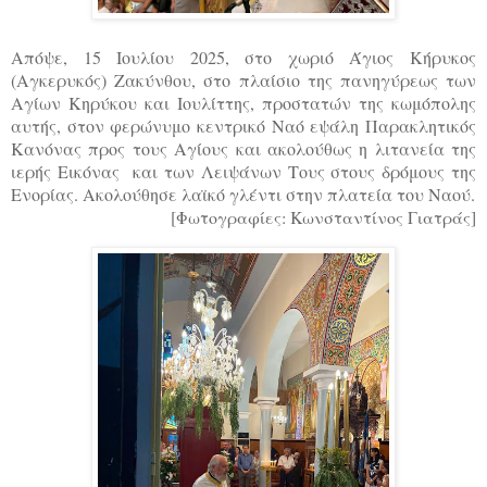
Απόψε, 15 Ιουλίου 2025, στο χωριό Άγιος Κήρυκος
(Αγκερυκός) Ζακύνθου, στο πλαίσιο της πανηγύρεως των
Αγίων Κηρύκου και Ιουλίττης, προστατών της κωμόπολης
αυτής, στον φερώνυμο κεντρικό Ναό εψάλη Παρακλητικός
Κανόνας προς τους Αγίους και ακολούθως η λιτανεία της
ιερής Εικόνας και των Λειψάνων Τους στους δρόμους της
Ενορίας. Ακολούθησε λαϊκό γλέντι στην πλατεία του Ναού.
[Φωτογραφίες: Κωνσταντίνος Γιατράς]