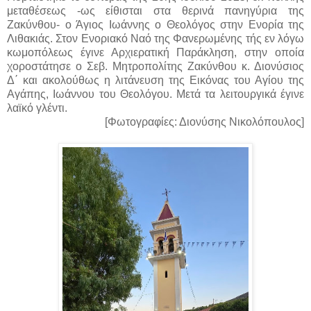
μεταθέσεως -ως είθισται στα θερινά πανηγύρια της
Ζακύνθου- ο Άγιος Ιωάννης ο Θεολόγος στην Ενορία της
Λιθακιάς. Στον Ενοριακό Ναό της Φανερωμένης τής εν λόγω
κωμοπόλεως έγινε Αρχιερατική Παράκληση, στην οποία
χοροστάτησε ο Σεβ. Μητροπολίτης Ζακύνθου κ. Διονύσιος
Δ΄ και ακολούθως η λιτάνευση της Εικόνας του Αγίου της
Αγάπης, Ιωάννου του Θεολόγου. Μετά τα λειτουργικά έγινε
λαϊκό γλέντι.
[Φωτογραφίες: Διονύσης Νικολόπουλος]