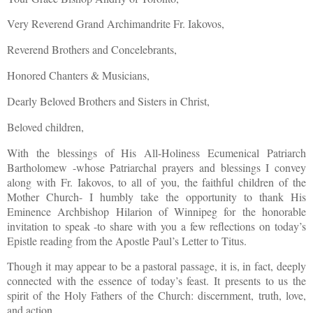
Very Reverend
Grand
Archimandrite Fr. Iakovos,
Reverend Brothers and Concelebrants,
Honored Chanters & Musicians,
Dearly Beloved Brothers and Sisters in Christ,
Beloved children,
With the blessings of His All-Holiness Ecumenical Patriarch
Bartholomew -whose Patriarchal prayers and blessings I convey
along with Fr. Iakovos, to all of you, the faithful children of the
Mother Church- I humbly take the opportunity to thank His
Eminence Archbishop Hilarion of Winnipeg for the honorable
invitation to speak -to share with you a few reflections on today’s
Epistle reading from the Apostle Paul’s Letter to Titus.
Though it may appear to be a pastoral passage, it is, in fact, deeply
connected with the essence of today’s feast. It presents to us the
spirit of the Holy Fathers of the Church: discernment, truth, love,
and action.