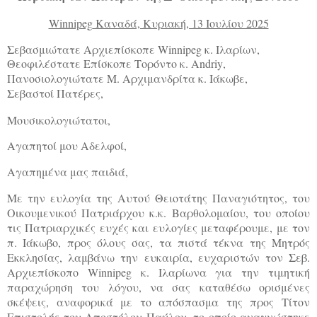
Winnipeg
Καναδά, Κυριακή, 13 Ιουλίου 2025
Σεβασμιώτατε Αρχιεπίσκοπε
Winnipeg
κ. Ιλαρίων,
Θεοφιλέστατε Επίσκοπε Τορόντο κ.
Andriy
,
Πανοσιολογιώτατε
M
. Αρχιμανδρίτα κ. Ιάκωβε,
Σεβαστοί Πατέρες,
Μουσικολογιώτατοι,
Αγαπητοί μου Αδελφοί,
Αγαπημένα μας παιδιά,
Με την ευλογία της Αυτού Θειοτάτης Παναγιότητος, του
Οικουμενικού Πατριάρχου κ.κ. Βαρθολομαίου, του οποίου
τις Πατριαρχικές ευχές και ευλογίες μεταφέρουμε, με τον
π. Ιάκωβο, προς όλους σας, τα πιστά τέκνα της Μητρός
Εκκλησίας, λαμβάνω την ευκαιρία, ευχαριστών τον Σεβ.
Αρχιεπίσκοπο
Winnipeg
κ. Ιλαρίωνα για την τιμητική
παραχώρηση του λόγου, να σας καταθέσω ορισμένες
σκέψεις, αναφορικά με το απόσπασμα της προς Τίτον
Επιστολής του Αποστόλου Παύλου, το οποίο αναγνώστηκε