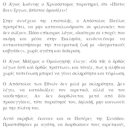
Ο Άγιος Ιωάννης ο Χρυσόστομος παρατηρεί, ότι «Πίστις
ἄνευ ἔργων, ἀπίστου ὁμοιάζει»!
Στην συνέχεια της επιστολής, ο Απόστολος Παύλος
προτρέπει, να μην καταναλωνόμαστε σε φιλονικίες που
δεν σώζουν. Πόσο επίκαιρος λόγος, ιδιαίτερα σε εποχές που
ακόμη και μέσα στην Εκκλησία, κινδυνεύουμε να
αντικαταστήσουμε την πνευματική ζωή με «δογματικούς
καβγάδες», χωρίς αγάπη και διάκριση.
Ο Άγιος Μάξιμος ο Ομολογητής έλεγε: «Οὐ πᾶς ὁ ὀρθῶς
λέγων ἐστὶ καὶ ὀρθῶς πράττων», και τόνιζε, πως η αλήθεια
χωρίς ταπείνωση μπορεί να γίνει σκληρότητα και τύφλωση.
Ο Απόστολος των Εθνών δεν μιλά με σκληρότητα. Δεν
λέγει, να καταδιώξεις τον αιρετικό, αλλά να τον
νουθετήσεις. Αν δεν διορθώνεται μετά από δύο
προσεγγίσεις, τότε παραίτησέ τον, δηλαδή, μην κοινωνείς
με την πλάνη του.
Αυτό ακριβώς έκαναν και οι Πατέρες της Συνόδου.
Προσπάθησαν με αγάπη, να διορθώσουν τους αιρετικούς,