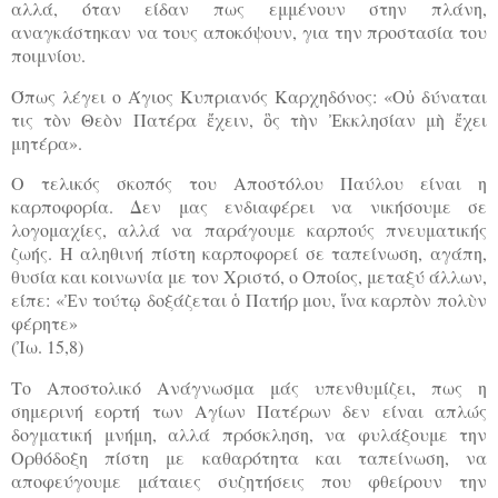
αλλά, όταν είδαν πως εμμένουν στην πλάνη,
αναγκάστηκαν να τους αποκόψουν, για την προστασία του
ποιμνίου.
Όπως λέγει ο Άγιος Κυπριανός Καρχηδόνος: «Οὐ δύναται
τις τὸν Θεὸν Πατέρα ἔχειν, ὃς τὴν Ἐκκλησίαν μὴ ἔχει
μητέρα».
Ο τελικός σκοπός του Αποστόλου Παύλου είναι η
καρποφορία. Δεν μας ενδιαφέρει να νικήσουμε σε
λογομαχίες, αλλά να παράγουμε καρπούς πνευματικής
ζωής. Η αληθινή πίστη καρποφορεί σε ταπείνωση, αγάπη,
θυσία και κοινωνία με τον Χριστό, ο Οποίος, μεταξύ άλλων,
είπε: «Ἐν τούτῳ δοξάζεται ὁ Πατήρ μου, ἵνα καρπὸν πολὺν
φέρητε»
(Ἰω. 15,8)
Το Αποστολικό Ανάγνωσμα μάς υπενθυμίζει, πως η
σημερινή εορτή των Αγίων Πατέρων δεν είναι απλώς
δογματική μνήμη, αλλά πρόσκληση, να φυλάξουμε την
Ορθόδοξη πίστη με καθαρότητα και ταπείνωση, να
αποφεύγουμε μάταιες συζητήσεις που φθείρουν την