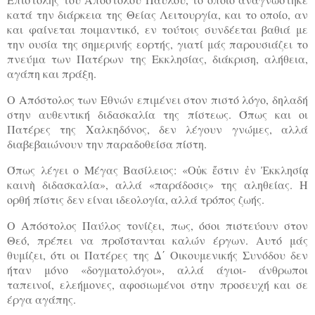
κατά την διάρκεια της Θείας Λειτουργία, και το οποίο, αν
και φαίνεται ποιμαντικό, εν τούτοις συνδέεται βαθιά με
την ουσία της σημερινής εορτής, γιατί μάς παρουσιάζει το
πνεύμα των Πατέρων της Εκκλησίας, διάκριση, αλήθεια,
αγάπη και πράξη.
Ο Απόστολος των Εθνών επιμένει στον πιστό λόγο, δηλαδή
στην αυθεντική διδασκαλία της πίστεως. Όπως και οι
Πατέρες της Χαλκηδόνος, δεν λέγουν γνώμες, αλλά
διαβεβαιώνουν την παραδοθείσα πίστη.
Όπως λέγει ο Μέγας Βασίλειος: «Οὐκ ἔστιν ἐν Ἐκκλησίᾳ
καινὴ διδασκαλία», αλλά «παράδοσις» της αληθείας. Η
ορθή πίστις δεν είναι ιδεολογία, αλλά τρόπος ζωής.
Ο Απόστολος Παύλος τονίζει, πως, όσοι πιστεύουν στον
Θεό, πρέπει να προΐστανται καλών έργων. Αυτό μάς
θυμίζει, ότι οι Πατέρες της Δ΄ Οικουμενικής Συνόδου δεν
ήταν μόνο «δογματολόγοι», αλλά άγιοι- άνθρωποι
ταπεινοί, ελεήμονες, αφοσιωμένοι στην προσευχή και σε
έργα αγάπης.