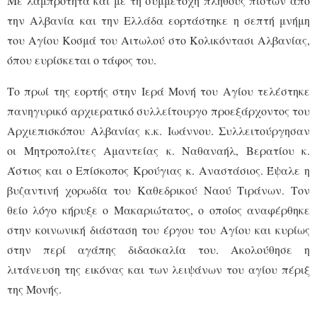
Με λαμπρότητα και με τη συμμετοχή πλήθους πιστών από
την Αλβανία και την Ελλάδα εορτάστηκε η σεπτή μνήμη
του Αγίου Κοσμά του Αιτωλού στο Κολικόντασι Αλβανίας,
όπου ευρίσκεται ο τάφος του.
Το πρωί της εορτής στην Ιερά Μονή του Αγίου τελέστηκε
πανηγυρικό αρχιερατικό συλλείτουργο προεξάρχοντος του
Αρχιεπισκόπου Αλβανίας κ.κ. Ιωάννου. Συλλειτούργησαν
οι Μητροπολίτες Αμαντείας κ. Ναθαναήλ, Βερατίου κ.
Άστιος και ο Επίσκοπος Κρούγιας κ. Αναστάσιος. Έψαλε η
βυζαντινή χορωδία του Καθεδρικού Ναού Τιράνων. Τον
θείο λόγο κήρυξε ο Μακαριώτατος, ο οποίος αναφέρθηκε
στην κοινωνική διάσταση του έργου του Αγίου και κυρίως
στην περί αγάπης διδασκαλία του. Ακολούθησε η
λιτάνευση της εικόνας και των λειψάνων του αγίου πέριξ
της Μονής.