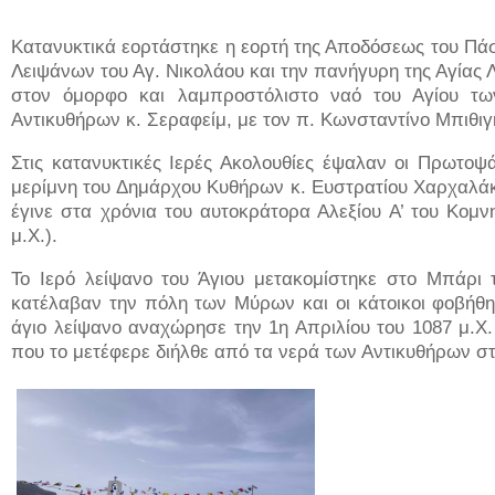
Κατανυκτικά εορτάστηκε η εορτή της Αποδόσεως του Πάσ
Λειψάνων του Αγ. Νικολάου και την πανήγυρη της Αγίας Λ
στον όμορφο και λαμπροστόλιστο ναό του Αγίου τω
Αντικυθήρων κ. Σεραφείμ, με τον π. Κωνσταντίνο Μπιθιγκ
Στις κατανυκτικές Ιερές Ακολουθίες έψαλαν οι Πρωτο
μερίμνη του Δημάρχου Κυθήρων κ. Ευστρατίου Χαρχαλάκη
έγινε στα χρόνια του αυτοκράτορα Αλεξίου Α’ του Κομνη
μ.Χ.).
Το Ιερό λείψανο του Άγιου μετακομίστηκε στο Μπάρι τ
κατέλαβαν την πόλη των Μύρων και οι κάτοικοι φοβήθ
άγιο λείψανο αναχώρησε την 1η Απριλίου του 1087 μ.Χ
που το μετέφερε διήλθε από τα νερά των Αντικυθήρων στη