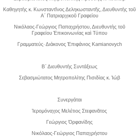
Καθηγητὴς κ. Κωνσταντῖνος Δεληκωσταντῆς, Διευθυντὴς τοῦ
Α΄ Πατριαρχικοῦ Γραφείου
Νικόλαος-Γεώργιος Παπαχρήστου, Διευθυντὴς τοῦ
Γραφείου Ἐπικοινωνίας καὶ Τύπου
Γραμματεύς· Διάκονος Ἐπιφάνιος Kamianovych
Β΄ Διευθυντὴς Συντάξεως
Σεβασμιώτατος Μητροπολίτης Πισιδίας κ. Ἰώβ
Συνεργάται
Ἱερομόναχος Μελέτιος Στεφανᾶτος
Γεώργιος Ὀρφανίδης
Νικόλαος-Γεώργιος Παπαχρήστου