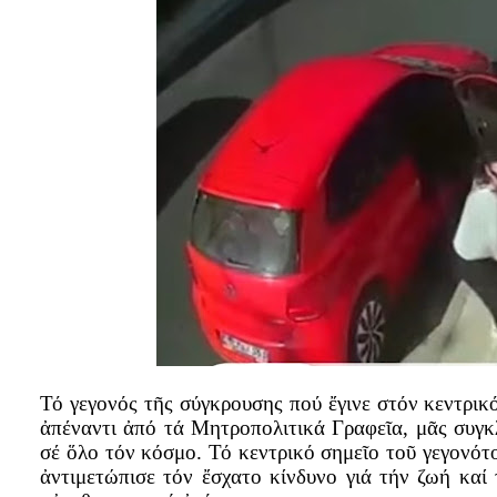
Τό γεγονός τῆς σύγκρουσης πού ἔγινε στόν κεντρι
ἀπέναντι ἀπό τά Μητροπολιτικά Γραφεῖα, μᾶς συγκ
σέ ὅλο τόν κόσμο.
Τό κεντρικό σημεῖο τοῦ γεγονότ
ἀντιμετώπισε τόν ἔσχατο κίνδυνο γιά τήν ζωή καί 