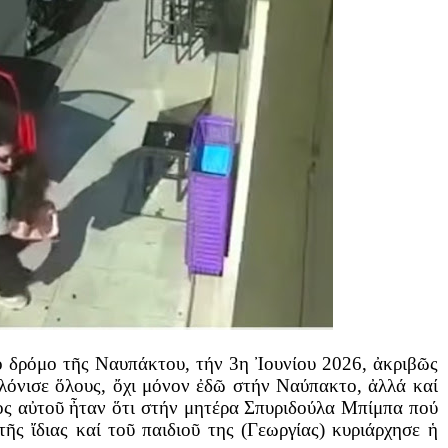
κό δρόμο τῆς Ναυπάκτου, τήν 3η Ἰουνίου 2026, ἀκριβῶς
λόνισε ὅλους, ὄχι μόνον ἐδῶ στήν Ναύπακτο, ἀλλά καί
ος αὐτοῦ ἦταν ὅτι στήν μητέρα Σπυριδούλα Μπίμπα πού
τῆς ἴδιας καί τοῦ παιδιοῦ της (Γεωργίας) κυριάρχησε ἡ