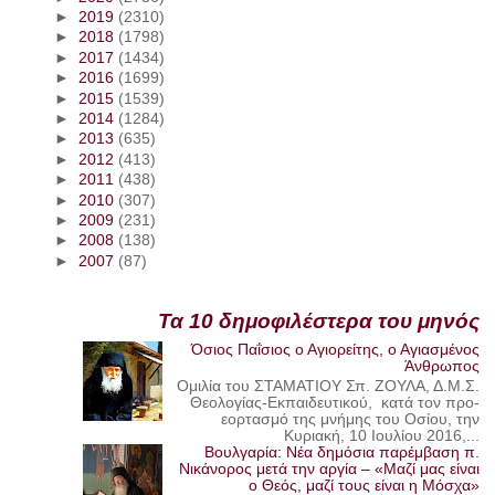
►
2019
(2310)
►
2018
(1798)
►
2017
(1434)
►
2016
(1699)
►
2015
(1539)
►
2014
(1284)
►
2013
(635)
►
2012
(413)
►
2011
(438)
►
2010
(307)
►
2009
(231)
►
2008
(138)
►
2007
(87)
Τα 10 δημοφιλέστερα του μηνός
Όσιος Παΐσιος ο Αγιορείτης, ο Αγιασμένος
Άνθρωπος
Ομιλία του ΣΤΑΜΑΤΙΟΥ Σπ. ΖΟΥΛΑ, Δ.Μ.Σ.
Θεολογίας-Εκπαιδευτικού, κατά τον προ-
εορτασμό της μνήμης του Οσίου, την
Κυριακή, 10 Ιουλίου 2016,...
Βουλγαρία: Νέα δημόσια παρέμβαση π.
Νικάνορος μετά την αργία – «Μαζί μας είναι
ο Θεός, μαζί τους είναι η Μόσχα»