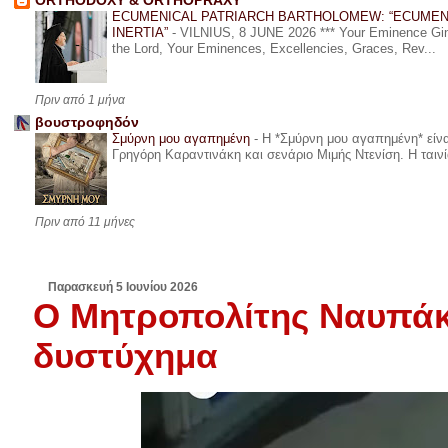
ORTHODOXY & ORTHOPRAXY
ECUMENICAL PATRIARCH BARTHOLOMEW: “ECUMEN
INERTIA”
-
VILNIUS, 8 JUNE 2026 *** Your Eminence Ginta
the Lord, Your Eminences, Excellencies, Graces, Rev...
Πριν από 1 μήνα
βουστροφηδόν
Σμύρνη μου αγαπημένη
-
Η *Σμύρνη μου αγαπημένη* είναι
Γρηγόρη Καραντινάκη και σενάριο Μιμής Ντενίση. Η ταινία
Πριν από 11 μήνες
Παρασκευή 5 Ιουνίου 2026
Ο Μητροπολίτης Ναυπάκ
δυστύχημα