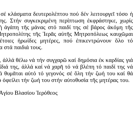
ι σέ κλάσματα δευτερολέπτου πού δέν λειτουργεῖ τόσο ἡ
σης. Στήν συγκεκριμένη περίπτωση ἐκφράστηκε, χωρίς
 ἡ ἀγάπη τῆς μάνας στό παιδί της σέ βάρος ἀκόμη τῆς
ητροπολίτης τῆς Ἱερᾶς αὐτῆς Μητροπόλεως καυχῶμαι
τέτοιες ἡρωίδες μητέρες, πού ἐπικεντρώνουν ὅλο τό
α στά παιδιά τους.
 ἀλλά θέλω νά τήν συγχαρῶ καί δημόσια ἐκ καρδίας γιά
ἴδιά της, ἀλλά καί νά χαρῆ τό νά βλέπη τό παιδί της νά
θά θυμᾶται αὐτό τό γεγονός σέ ὅλη τήν ζωή του καί θά
 ὀφείλει τήν ζωή του στήν αὐτοθυσία τῆς μητέρας του.
Ἁγίου Βλασίου Ἱερόθεος