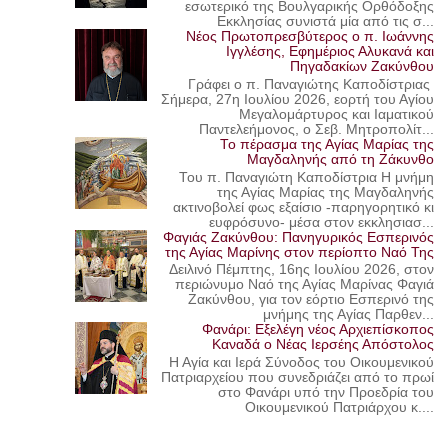
εσωτερικό της Βουλγαρικής Ορθόδοξης
Εκκλησίας συνιστά μία από τις σ...
Νέος Πρωτοπρεσβύτερος ο π. Ιωάννης
Ιγγλέσης, Εφημέριος Αλυκανά και
Πηγαδακίων Ζακύνθου
Γράφει ο π. Παναγιώτης Καποδίστριας
Σήμερα, 27η Ιουλίου 2026, εορτή του Αγίου
Μεγαλομάρτυρος και Ιαματικού
Παντελεήμονος, ο Σεβ. Μητροπολίτ...
Το πέρασμα της Αγίας Μαρίας της
Μαγδαληνής από τη Ζάκυνθο
Του π. Παναγιώτη Καποδίστρια Η μνήμη
της Αγίας Μαρίας της Μαγδαληνής
ακτινοβολεί φως εξαίσιο -παρηγορητικό κι
ευφρόσυνο- μέσα στον εκκλησιασ...
Φαγιάς Ζακύνθου: Πανηγυρικός Εσπερινός
της Αγίας Μαρίνης στον περίοπτο Ναό Της
Δειλινό Πέμπτης, 16ης Ιουλίου 2026, στον
περιώνυμο Ναό της Αγίας Μαρίνας Φαγιά
Ζακύνθου, για τον εόρτιο Εσπερινό της
μνήμης της Αγίας Παρθεν...
Φανάρι: Εξελέγη νέος Αρχιεπίσκοπος
Καναδά ο Νέας Ιερσέης Απόστολος
Η Αγία και Ιερά Σύνοδος του Οικουμενικού
Πατριαρχείου που συνεδριάζει από το πρωί
στο Φανάρι υπό την Προεδρία του
Οικουμενικού Πατριάρχου κ....