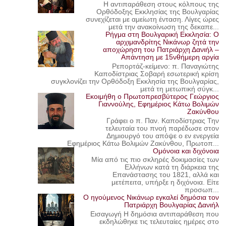
Η αντιπαράθεση στους κόλπους της
Ορθόδοξης Εκκλησίας της Βουλγαρίας
συνεχίζεται με αμείωτη ένταση. Λίγες ώρες
μετά την ανακοίνωση της δεκαπε...
Ρήγμα στη Βουλγαρική Εκκλησία: Ο
αρχιμανδρίτης Νικάνωρ ζητά την
αποχώρηση του Πατριάρχη Δανιήλ –
Απάντηση με 15νθήμερη αργία
Ρεπορτάζ-κείμενο: π. Παναγιώτης
Καποδίστριας Σοβαρή εσωτερική κρίση
συγκλονίζει την Ορθόδοξη Εκκλησία της Βουλγαρίας,
μετά τη μετωπική σύγκ...
Εκοιμήθη ο Πρωτοπρεσβύτερος Γεώργιος
Γιαννούλης, Εφημέριος Κάτω Βολιμών
Ζακύνθου
Γράφει ο π. Παν. Καποδίστριας Την
τελευταία του πνοή παρέδωσε στον
Δημιουργό του απόψε ο εν ενεργεία
Εφημέριος Κάτω Βολιμών Ζακύνθου, Πρωτοπ...
Ομόνοια και διχόνοια
Μία από τις πιο σκληρές δοκιμασίες των
Ελλήνων κατά τη διάρκεια της
Επανάστασης του 1821, αλλά και
μετέπειτα, υπήρξε η διχόνοια. Είτε
προσωπ...
Ο ηγούμενος Νικάνωρ εγκαλεί δημόσια τον
Πατριάρχη Βουλγαρίας Δανιήλ
Εισαγωγή Η δημόσια αντιπαράθεση που
εκδηλώθηκε τις τελευταίες ημέρες στο