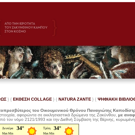
ΘΩΣ
} {
ΕΚΘΕΣΗ COLLAGE
}
{
NATURA ZANTE
} {
ΨΗΦΙΑΚΗ ΒΙΒΛΙΟ
οπρεσβύτερος του Οικουμενικού Θρόνου Παναγιώτης Καποδίστ
 στοιχεία, αφορώντα σε εκκλησιαστικά δρώμενα της Ζακύνθου,
με ανα
από τον νόμο 2121/1993 και την Διεθνή Σύμβαση της Βέρνης, κυρωμέν