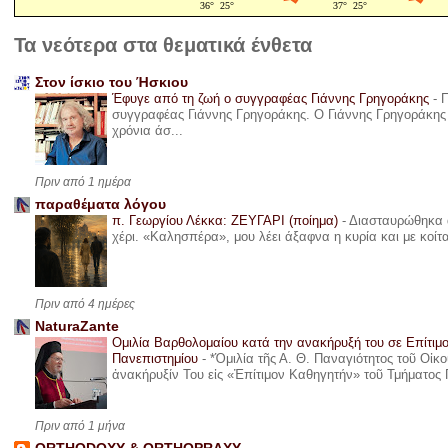
Τα νεότερα στα θεματικά ένθετα
Στον ίσκιο του Ήσκιου
Έφυγε από τη ζωή ο συγγραφέας Γιάννης Γρηγοράκης
-
Π
συγγραφέας Γιάννης Γρηγοράκης. Ο Γιάννης Γρηγοράκης 
χρόνια άσ...
Πριν από 1 ημέρα
παραθέματα λόγου
π. Γεωργίου Λέκκα: ΖΕΥΓΑΡΙ (ποίημα)
-
Διασταυρώθηκα α
χέρι. «Καλησπέρα», μου λέει άξαφνα η κυρία και με κοίτ
Πριν από 4 ημέρες
NaturaZante
Ομιλία Βαρθολομαίου κατά την ανακήρυξή του σε Επίτιμ
Πανεπιστημίου
-
*Ὁμιλία τῆς Α. Θ. Παναγιότητος τοῦ Οἰκ
ἀνακήρυξίν Του εἰς «Ἐπίτιμον Καθηγητήν» τοῦ Τμήματος 
Πριν από 1 μήνα