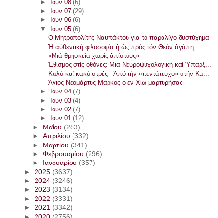
►
Ιουν 08
(6)
►
Ιουν 07
(29)
►
Ιουν 06
(6)
▼
Ιουν 05
(6)
Ο Μητροπολίτης Ναυπάκτου για το παραλίγο δυστύχημα
Ἡ αὐθεντική φιλοσοφία ἡ ὡς πρός τόν Θεόν ἀγάπη
«Μιά θρησκεία χωρίς ἀπίστους»
Ἐθισμός στίς ὀθόνες: Μιά Νευροψυχολογική καί Ὑπαρξ...
Καλό καί κακό στρές - Ἀπό τήν «πεντάτευχο» στήν Κα...
Άγιος Νεομάρτυς Μάρκος ο εν Χίω μαρτυρήσας
►
Ιουν 04
(7)
►
Ιουν 03
(4)
►
Ιουν 02
(7)
►
Ιουν 01
(12)
►
Μαΐου
(283)
►
Απριλίου
(332)
►
Μαρτίου
(341)
►
Φεβρουαρίου
(296)
►
Ιανουαρίου
(357)
►
2025
(3637)
►
2024
(3246)
►
2023
(3134)
►
2022
(3331)
►
2021
(3342)
►
2020
(2756)