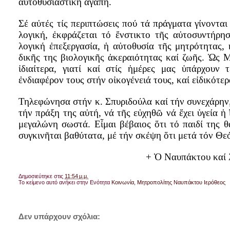
αὐτοθυσιαστική ἀγάπη.
Σέ αὐτές τίς περιπτώσεις πού τά πράγματα γίνοντα
λογική, ἐκφράζεται τό ἔνστικτο τῆς αὐτοσυντήρη
λογική ἐπεξεργασία, ἡ αὐτοθυσία τῆς μητρότητας,
δικῆς της βιολογικῆς ἀκεραιότητας καί ζωῆς.
Ὡς Μ
ἰδιαίτερα, γιατί καί στίς ἡμέρες μας ὑπάρχουν 
ἐνδιαφέρον τους στήν οἰκογένειά τους, καί εἰδικότερ
Τηλεφώνησα στήν κ. Σπυριδούλα καί τήν συνεχάρην,
τήν πράξη της αὐτή, νά τῆς εὐχηθῶ νά ἔχει ὑγεία ἡ 
μεγαλώνη σωστά. Εἶμαι βέβαιος ὅτι τό παιδί της 
συγκινῆται βαθύτατα, μέ τήν σκέψη ὅτι μετά τόν Θεό
+ Ὁ Ναυπάκτου καί 
Δημοσιεύτηκε στις
11:54 μ.μ.
Το κείμενο αυτό ανήκει στην Ενότητα
Κοινωνία
,
Μητροπολίτης Ναυπάκτου Ιερόθεος
Δεν υπάρχουν σχόλια: