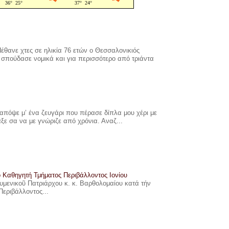
έθανε χτες σε ηλικία 76 ετών ο Θεσσαλονικιός
σπούδασε νομικά και για περισσότερο από τριάντα
πόψε μ’ ένα ζευγάρι που πέρασε δίπλα μου χέρι με
αξε σα να με γνώριζε από χρόνια. Αναζ...
ο Καθηγητή Τμήματος Περιβάλλοντος Ιονίου
ουμενικοῦ Πατριάρχου κ. κ. Βαρθολομαίου κατά τήν
Περιβάλλοντος...