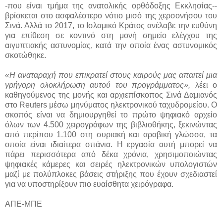
-που είναι τμήμα της ανατολικής ορθόδοξης Εκκλησίας--
βρίσκεται στο ασφαλέστερο νότιο μισό της χερσονήσου του
Σινά. Αλλά το 2017, το Ισλαμικό Κράτος ανέλαβε την ευθύνη
για επίθεση σε κοντινό στη μονή σημείο ελέγχου της
αιγυπτιακής αστυνομίας, κατά την οποία ένας αστυνομικός
σκοτώθηκε.
«Η αναταραχή που επικρατεί στους καιρούς μας απαιτεί μια
γρήγορη ολοκλήρωση αυτού του προγράμματος»,
λέει ο
καθηγούμενος της μονής και αρχιεπίσκοπος Σινά Δαμιανός
στο Reuters μέσω μηνύματος ηλεκτρονικού ταχυδρομείου. Ο
σκοπός είναι να δημιουργηθεί το πρώτο ψηφιακό αρχείο
όλων των 4.500 χειρογράφων της βιβλιοθήκης, ξεκινώντας
από περίπου 1.100 στη συριακή και αραβική γλώσσα, τα
οποία είναι ιδιαίτερα σπάνια. Η εργασία αυτή μπορεί να
πάρει περισσότερα από δέκα χρόνια, χρησιμοποιώντας
ψηφιακές κάμερες και σειρές ηλεκτρονικών υπολογιστών
μαζί με πολύπλοκες βάσεις στήριξης που έχουν σχεδιαστεί
για να υποστηρίξουν πιο ευαίσθητα χειρόγραφα.
ΑΠΕ-ΜΠΕ