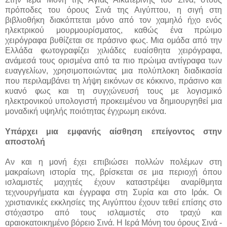
πρόποδες του όρους Σινά της Αιγύπτου, η σιγή στη
βιβλιοθήκη διακόπτεται μόνο από τον χαμηλό ήχο ενός
ηλεκτρικού μουρμουρίσματος, καθώς ένα πρώιμο
χειρόγραφα βυθίζεται σε πράσινο φως. Μια ομάδα από την
Ελλάδα φωτογραφίζει χιλιάδες ευαίσθητα χειρόγραφα,
ανάμεσά τους ορισμένα από τα πιο πρώιμα αντίγραφα των
ευαγγελίων, χρησιμοποιώντας μια πολύπλοκη διαδικασία
που περιλαμβάνει τη λήψη εικόνων σε κόκκινο, πράσινο και
κυανό φως και τη συγχώνευσή τους με λογισμικό
ηλεκτρονικού υπολογιστή προκειμένου να δημιουργηθεί μια
μοναδική υψηλής ποιότητας έγχρωμη εικόνα.
Υπάρχει μια εμφανής αίσθηση επείγοντος στην
αποστολή
Αν και η μονή έχει επιβιώσει πολλών πολέμων στη
μακραίωνη ιστορία της, βρίσκεται σε μια περιοχή όπου
ισλαμιστές μαχητές έχουν καταστρέψει αναρίθμητα
τεχνουργήματα και έγγραφα στη Συρία και στο Ιράκ. Οι
χριστιανικές εκκλησίες της Αιγύπτου έχουν τεθεί επίσης στο
στόχαστρο από τους ισλαμιστές στο τραχύ και
αραιοκατοικημένο βόρειο Σινά. Η Ιερά Μόνη του όρους Σινά -