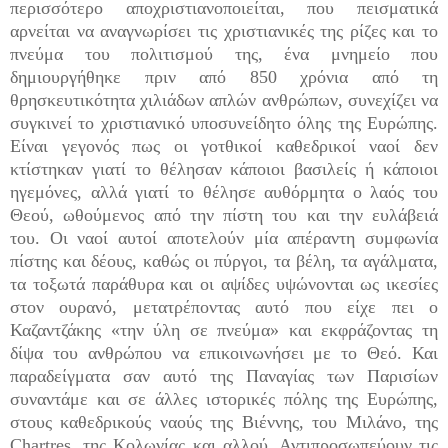
περισσότερο αποχριστιανοποιείται, που πεισματικά
αρνείται να αναγνωρίσει τις χριστιανικές της ρίζες και το
πνεύμα του πολιτισμού της, ένα μνημείο που
δημιουργήθηκε πριν από 850 χρόνια από τη
θρησκευτικότητα χιλιάδων απλών ανθρώπων, συνεχίζει να
συγκινεί το χριστιανικό υποσυνείδητο όλης της Ευρώπης.
Είναι γεγονός πως οι γοτθικοί καθεδρικοί ναοί δεν
κτίστηκαν γιατί το θέλησαν κάποιοι βασιλείς ή κάποιοι
ηγεμόνες, αλλά γιατί το θέλησε αυθόρμητα ο λαός του
Θεού, ωθούμενος από την πίστη του και την ευλάβειά
του. Οι ναοί αυτοί αποτελούν μία απέραντη συμφωνία
πίστης και δέους, καθώς οι πύργοι, τα βέλη, τα αγάλματα,
τα τοξωτά παράθυρα και οι αψίδες υψώνονται ως ικεσίες
στον ουρανό, μετατρέποντας αυτό που είχε πει ο
Καζαντζάκης «την ύλη σε πνεύμα» και εκφράζοντας τη
δίψα του ανθρώπου να επικοινωνήσει με το Θεό. Και
παραδείγματα σαν αυτό της Παναγίας των Παρισίων
συναντάμε και σε άλλες ιστορικές πόλης της Ευρώπης,
στους καθεδρικούς ναούς της Βιέννης, του Μιλάνο, της
Chartres, της Κολωνίας και αλλού. Αντιπροσωπεύουν τις