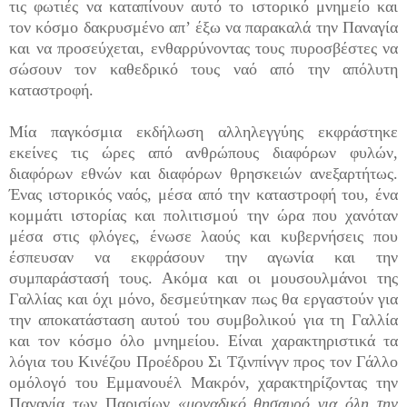
τις φωτιές να καταπίνουν αυτό το ιστορικό μνημείο και
τον κόσμο δακρυσμένο απ’ έξω να παρακαλά την Παναγία
και να προσεύχεται, ενθαρρύνοντας τους πυροσβέστες να
σώσουν τον καθεδρικό τους ναό από την απόλυτη
καταστροφή.
Μία παγκόσμια εκδήλωση αλληλεγγύης εκφράστηκε
εκείνες τις ώρες από ανθρώπους διαφόρων φυλών,
διαφόρων εθνών και διαφόρων θρησκειών ανεξαρτήτως.
Ένας ιστορικός ναός, μέσα από την καταστροφή του, ένα
κομμάτι ιστορίας και πολιτισμού την ώρα που χανόταν
μέσα στις φλόγες, ένωσε λαούς και κυβερνήσεις που
έσπευσαν να εκφράσουν την αγωνία και την
συμπαράστασή τους. Ακόμα και οι μουσουλμάνοι της
Γαλλίας και όχι μόνο, δεσμεύτηκαν πως θα εργαστούν για
την αποκατάσταση αυτού του συμβολικού για τη Γαλλία
και τον κόσμο όλο μνημείου. Είναι χαρακτηριστικά τα
λόγια του Κινέζου Προέδρου Σι Τζινπίνγν προς τον Γάλλο
ομόλογό του Εμμανουέλ Μακρόν, χαρακτηρίζοντας την
Παναγία των Παρισίων
«μοναδικό θησαυρό για όλη την