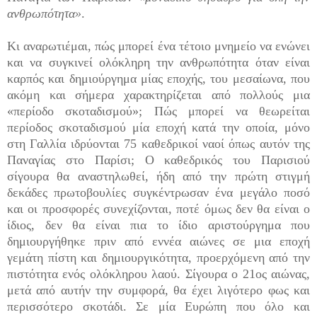
ανθρωπότητα»
.
Κι αναρωτιέμαι, πώς μπορεί ένα τέτοιο μνημείο να ενώνει
και να συγκινεί ολόκληρη την ανθρωπότητα όταν είναι
καρπός και δημιούργημα μίας εποχής, του μεσαίωνα, που
ακόμη και σήμερα χαρακτηρίζεται από πολλούς μια
«περίοδο σκοταδισμού»; Πώς μπορεί να θεωρείται
περίοδος σκοταδισμού μία εποχή κατά την οποία, μόνο
στη Γαλλία ιδρύονται 75 καθεδρικοί ναοί όπως αυτόν της
Παναγίας στο Παρίσι; Ο καθεδρικός του Παρισιού
σίγουρα θα αναστηλωθεί, ήδη από την πρώτη στιγμή
δεκάδες πρωτοβουλίες συγκέντρωσαν ένα μεγάλο ποσό
και οι προσφορές συνεχίζονται, ποτέ όμως δεν θα είναι ο
ίδιος, δεν θα είναι πια το ίδιο αριστούργημα που
δημιουργήθηκε πριν από εννέα αιώνες σε μια εποχή
γεμάτη πίστη και δημιουργικότητα, προερχόμενη από την
πιστότητα ενός ολόκληρου λαού. Σίγουρα ο 21ος αιώνας,
μετά από αυτήν την συμφορά, θα έχει λιγότερο φως και
περισσότερο σκοτάδι. Σε μία Ευρώπη που όλο και