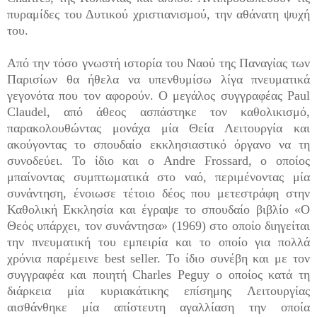
πυραμίδες του Δυτικού χριστιανισμού, την αθάνατη ψυχή
του.
Από την τόσο γνωστή ιστορία του Ναού της Παναγίας των
Παρισίων θα ήθελα να υπενθυμίσω λίγα πνευματικά
γεγονότα που τον αφορούν. Ο μεγάλος συγγραφέας Paul
Claudel, από άθεος ασπάστηκε τον καθολικισμό,
παρακολουθώντας μονάχα μία Θεία Λειτουργία και
ακούγοντας το σπουδαίο εκκλησιαστικό όργανο να τη
συνοδεύει. Το ίδιο και ο Andre Frossard, ο οποίος
μπαίνοντας συμπτωματικά στο ναό, περιμένοντας μία
συνάντηση, ένοιωσε τέτοιο δέος που μετεστράφη στην
Καθολική Εκκλησία και έγραψε το σπουδαίο βιβλίο «Ο
Θεός υπάρχει, τον συνάντησα» (1969) στο οποίο διηγείται
την πνευματική του εμπειρία και το οποίο για πολλά
χρόνια παρέμεινε best seller. Το ίδιο συνέβη και με τον
συγγραφέα και ποιητή Charles Peguy ο οποίος κατά τη
διάρκεια μία κυριακάτικης επίσημης Λειτουργίας
αισθάνθηκε μία απίστευτη αγαλλίαση την οποία