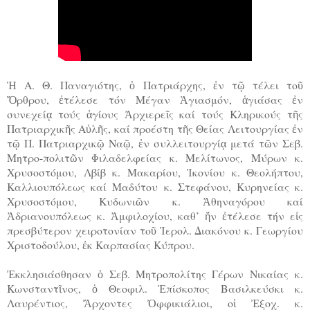
Ἡ Α. Θ. Παναγιότης, ὁ Πατριάρχης, ἐν τῷ τέλει τοῦ
Ὄρθρου, ἐτέλεσε τόν Μέγαν Ἁγιασμόν, ἁγιάσας ἐν
συνεχείᾳ τούς ἁγίους Ἀρχιερεῖς καί τούς Κληρικούς τῆς
Πατριαρχικῆς Αὐλῆς, καί προέστη τῆς Θείας Λειτουργίας ἐν
τῷ Π. Πατριαρχικῷ Ναῷ, ἐν συλλειτουργίᾳ μετά τῶν Σεβ.
Μητρο-πολιτῶν Φιλαδελφείας κ. Μελίτωνος, Μύρων κ.
Χρυσοστόμου, Λβίβ κ. Μακαρίου, Ἰκονίου κ. Θεολήπτου,
Καλλιουπόλεως καί Μαδύτου κ. Στεφάνου, Κυρηνείας κ.
Χρυσοστόμου, Κυδωνιῶν κ. Ἀθηναγόρου καί
Ἀδριανουπόλεως κ. Ἀμφιλοχίου, καθ’ ἥν ἐτέλεσε τήν εἰς
πρεσβύτερον χειροτονίαν τοῦ Ἱερολ. Διακόνου κ. Γεωργίου
Χριστοδούλου, ἐκ Καρπασίας Κύπρου.
Ἐκκλησιάσθησαν ὁ Σεβ. Μητροπολίτης Γέρων Νικαίας κ.
Κωνσταντῖνος, ὁ Θεοφιλ. Ἐπίσκοπος Βασιλκεύσκι κ.
Λαυρέντιος, Ἄρχοντες Ὀφφικιάλιοι, οἱ Ἐξοχ. κ.