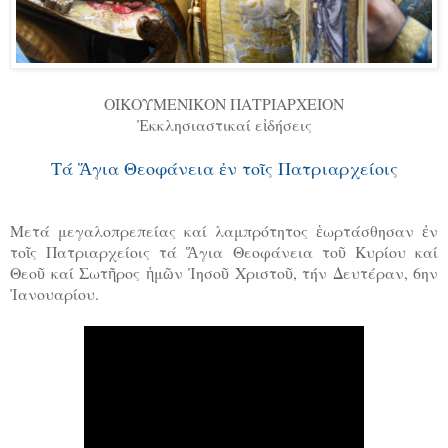
ΟΙΚΟΥΜΕΝΙΚΟΝ ΠΑΤΡΙΑΡΧΕΙΟΝ
Ἐκκλησιαστικαί εἰδήσεις
Τά Ἅγια Θεοφάνεια ἐν τοῖς Πατριαρχείοις
Μετά μεγαλοπρεπείας καί λαμπρότητος ἑωρτάσθησαν ἐν
τοῖς Πατριαρχείοις τά Ἅγια Θεοφάνεια τοῦ Κυρίου καί
Θεοῦ καί Σωτῆρος ἡμῶν Ἰησοῦ Χριστοῦ, τήν Δευτέραν, 6ην
Ἰανουαρίου.