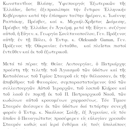
Κωνσταντῖνος Βλάσης, Ὑφυπουργός Ἐξωτερικῶν τῆς
Ἑλλάδος, ὅστις ἐξεπροσώπησε τήν ἔντιμον Ἑλληνικήν
Κυβέρνησιν κατά τήν ἐπίσημον ταύτην ἡμέραν, κ. Ἰωάννης
Ραπτάκης, Πρέσβυς, καί κ. Μιχαήλ-Χρῆστος Διάμεσης,
Πρέσβυς τῆς Ἑλλάδος ἐν Ἀγκύρᾳ, μετά τῆς Εὐγεν. συζύγου
αὐτοῦ, ἡ Εὐγεν. κ. Γεωργία Σουλτανοπούλου, Γεν. Πρόξενος
αὐτῆς ἐν τῇ Πόλει, ὁ Ἐντιμ. κ. Oleksandr Gaman, Γεν.
Πρόξενος τῆς Οὐκρανίας ἐνταῦθα, καί πλεῖστοι πιστοί
ἐντεῦθεν καί ἐκ τοῦ ἐξωτερικοῦ.
Μετά τό πέρας τῆς Θείας Λειτουργίας, ὁ Πατριάρχης
προέστη τῆς τελετῆς τοῦ Ἁγιασμοῦ τῶν ὑδάτων καί τῆς
Καταδύσεως τοῦ Τιμίου Σταυροῦ εἰς τήν θάλασσαν, ἐκ τῆς
ἀποβάθρας τοῦ Φαναρίου, συμπαραστατούμενος ὑπό τῶν
συλλειτουργῶν Αὐτοῦ Ἱεραρχῶν, τοῦ λοιποῦ Κλήρου καί
τοῦ λαοῦ ἐν πομπῇ ἐκ τοῦ Π. Πατριαρχικοῦ Ναοῦ, τῶν
κωδώνων αὐτοῦ κρουομένων χαρμοσύνως. Τόν Τίμιον
Σταυρόν ἀνέσυρεν ἐκ τῶν ὑδάτων διά τετάρτην συνεχῆ
φοράν ὁ Ἐντιμ. κ. Νικόλαος Σολῆς, ἐξ Ἀγρινίου, εἰς τόν
ὁποῖον ὁ Παναγιώτατος προσέφερεν εἰς εὐλογίαν χρυσοῦν
Σταυρόν καθώς καί ἱερά ἐνθύμια εἰς τούς ὑπολοίπους