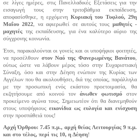
σε λίγες ημέρες, στις Πανελλαδικές Εξετάσεις για την
εισαγωγή τους στην τριτοβάθμια εκπαίδευση,
αποφασίσθηκε, η ερχόμενη
Κυριακή του Τυφλού, 29η
Μαΐου 2022
, να αφιερωθεί σε αυτούς τους
μαθητές -
μαχητές
της εκπαίδευσης, για ένα καλύτερο αύριο της
σύγχρονης κοινωνία.
Έτσι, παρακαλούνται οι γονείς και οι υποψήφιοι φοιτητές,
να προσέλθουν
στον Ναό της Φανερωμένης Βανάτου
,
ούτως ώστε να λάβουν μέρος τόσο στην Ευχαριστιακή
Σύναξη, όσο και στην Δέηση ενώπιον της Κυρίας των
Αγγέλων που θα ακολουθήσει, διά της οποίας, παράλληλα
με την προσωπική ενός εκάστου προετοιμασία, θα
εκζητήσουμε από κοινού τον
άνωθεν φωτισμό
στον
προκείμενο αγώνα τους. Σημειωτέον ότι θα διανεμηθούν
στους υποψήφιους
εικονίδια ως ευλογία και ενίσχυση
στην προσπάθειά τους!
Αρχή Όρθρου: 7.45 π.μ., αρχή θείας Λειτουργίας 9 π.μ.
και στο τέλος, περί τις 10, η Δέηση
!