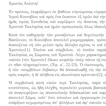
Χριστὸς Ἀνέστη!
Ἐν πρώτοις, ἐκφράζομεν ἐκ βαθέων εὐγνώμονας εὐχαρισ
Ἱεροῦ Κοινοβίου καὶ πρὸς ἕνα ἕκαστον ἐξ ὑμῶν διὰ τὴν
ἡμᾶς τιμίας Συνοδείας καὶ κομίζομεν εἰς ἅπαντας τὴ
Χριστοῦ Ἐκκλησίας καὶ ἡμῶν προσωπικῶς ὅλως ἰδιαιτέ
Κατὰ τὸν καθηγητὴν τῶν μοναζόντων καὶ θεμελιωτὴν
Βασίλειον, τὸ Κοινόβιον ἀποτελεῖ μικρογραφίαν, τρόπο
διασώζεται «ἡ τῶν μελῶν πρὸς ἄλληλα σχέσις τε καὶ ὑ
Χριστός»[1]. Εἰκόνα καὶ σύμβολον, τὸ ὁποῖον πηγά
Ἐκκλησίας ὡς Σώματος τοῦ Χριστοῦ. Λέγει χαρακτηρι
«αὐτὸν [τὸν Χριστὸν] ἔδωκε κεφαλὴν ὑπὲρ πάντα τῇ ἐκ
ἐν πᾶσι πληρουμένου», (Ἐφ. α´, 22-23). Ὁ εἰκονισμός,
ἡ τῶν «συμβόλων ἔκβασις» θὰ ἀποκαλυφθῇ εἰς τὴν ὁλ
πρὸς καιρόν, ἡ δὲ ἀλήθεια εἰς αἰωνιότητα κρίνεται»[2],
Ἡ συμβολικὴ αὐτὴ εἰκὼν περὶ Ἐκκλησίας, παρὰ τὰς
κτιστότητος, ὡς ἤδη ἐλέχθη, περικλείει μερικὰς βασικὰ
νὰ ἀναγνωρίζουν ὡς ἀποστολικὴν διδασκαλίαν καὶ πα
ἀποτελεῖ Σῶμα, τοῦτ’ ἔστι σύνολον καὶ ὀργανισμὸν ἑνι
ὑπάρξουν κεχωρισμένως ἀπ’ ἀλλήλων καὶ ἀφ’ ἑαυτῶν των