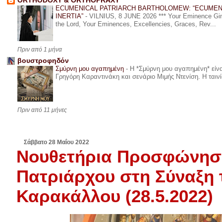
ORTHODOXY & ORTHOPRAXY
ECUMENICAL PATRIARCH BARTHOLOMEW: “ECUMEN
INERTIA”
-
VILNIUS, 8 JUNE 2026 *** Your Eminence Ginta
the Lord, Your Eminences, Excellencies, Graces, Rev...
Πριν από 1 μήνα
βουστροφηδόν
Σμύρνη μου αγαπημένη
-
Η *Σμύρνη μου αγαπημένη* είναι
Γρηγόρη Καραντινάκη και σενάριο Μιμής Ντενίση. Η ταινία
Πριν από 11 μήνες
Σάββατο 28 Μαΐου 2022
Νουθετήρια Προσφώνηση
Πατριάρχου στη Σύναξη 
Καρακάλλου (28.5.2022)