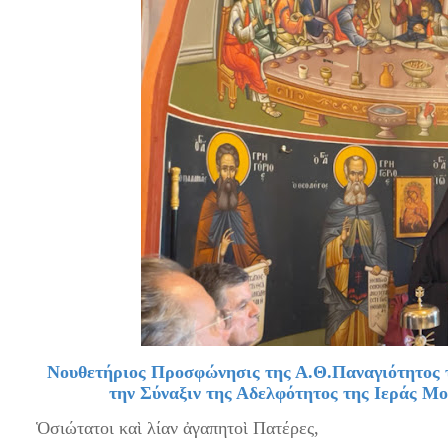
Νουθετήριος Προσφώνησις της Α.Θ.Παναγιότητος τ
την Σύναξιν της Αδελφότητος της Ιεράς Μ
Ὁσιώτατοι καὶ λίαν ἀγαπητοὶ Πατέρες,