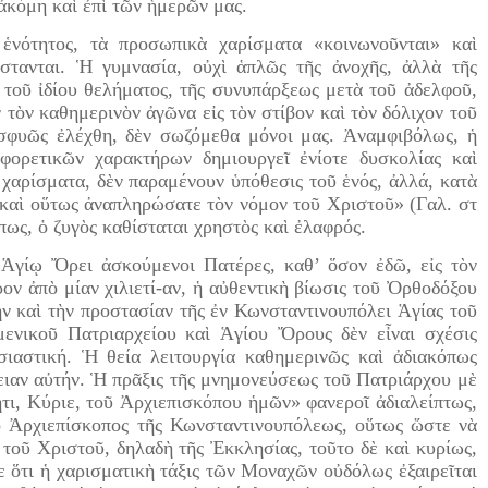
ἀκόμη καὶ ἐπὶ τῶν ἡμερῶν μας.
 ἑνότητος, τὰ προσωπικὰ χαρίσματα «κοινωνοῦνται» καὶ
ίστανται. Ἡ γυμνασία, οὐχὶ ἁπλῶς τῆς ἀνοχῆς, ἀλλὰ τῆς
τοῦ ἰδίου θελήματος, τῆς συνυπάρξεως μετὰ τοῦ ἀδελφοῦ,
 τὸν καθημερινὸν ἀγῶνα εἰς τὸν στίβον καὶ τὸν δόλιχον τοῦ
οσφυῶς ἐλέχθη, δὲν σωζόμεθα μόνοι μας. Ἀναμφιβόλως, ἡ
αφορετικῶν χαρακτήρων δημιουργεῖ ἐνίοτε δυσκολίας καὶ
 χαρίσματα, δὲν παραμένουν ὑπόθεσις τοῦ ἑνός, ἀλλά, κατὰ
 καὶ οὕτως ἀναπληρώσατε τὸν νόμον τοῦ Χριστοῦ» (Γαλ. στ
όπως, ὁ ζυγὸς καθίσταται χρηστὸς καὶ ἐλαφρός.
ν Ἁγίῳ Ὄρει ἀσκούμενοι Πατέρες, καθ’ ὅσον ἐδῶ, εἰς τὸν
ον ἀπὸ μίαν χιλιετί-αν, ἡ αὐθεντικὴ βίωσις τοῦ Ὀρθοδόξου
ν καὶ τὴν προστασίαν τῆς ἐν Κωνσταντινουπόλει Ἁγίας τοῦ
ενικοῦ Πατριαρχείου καὶ Ἁγίου Ὄρους δὲν εἶναι σχέσις
σιαστική. Ἡ θεία λειτουργία καθημερινῶς καὶ ἀδιακόπως
θειαν αὐτήν. Ἡ πρᾶξις τῆς μνημονεύσεως τοῦ Πατριάρχου μὲ
τι, Κύριε, τοῦ Ἀρχιεπισκόπου ἡμῶν» φανεροῖ ἀδιαλείπτως,
 ὁ Ἀρχιεπίσκοπος τῆς Κωνσταντινουπόλεως, οὕτως ὥστε νὰ
 τοῦ Χριστοῦ, δηλαδὴ τῆς Ἐκκλησίας, τοῦτο δὲ καὶ κυρίως,
τε ὅτι ἡ χαρισματικὴ τάξις τῶν Μοναχῶν οὐδόλως ἐξαιρεῖται