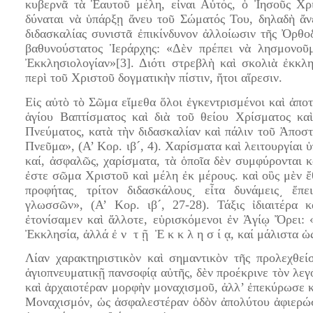
κυβερνᾶ τὰ Ἑαυτοῦ μέλη, εἶναι Αὐτός, ὁ Ἰησοῦς Χρ
δύναται νὰ ὑπάρξῃ ἄνευ τοῦ Σώματός Του, δηλαδὴ ἄν
διδασκαλίας συνιστᾶ ἐπικίνδυνον ἀλλοίωσιν τῆς Ὀρθο
βαθυνούστατος Ἱεράρχης: «Δὲν πρέπει νὰ λησμονοῦμ
Ἐκκλησιολογίαν»[3]. Διότι στρεβλὴ καὶ σκολιὰ ἐκκλη
περὶ τοῦ Χριστοῦ δογματικὴν πίστιν, ἤτοι αἵρεσιν.
Εἰς αὐτὸ τὸ Σῶμα εἴμεθα ὅλοι ἐγκεντρισμένοι καὶ ἀπο
ἁγίου Βαπτίσματος καὶ διὰ τοῦ θείου Χρίσματος κ
Πνεύματος, κατὰ τὴν διδασκαλίαν καὶ πάλιν τοῦ Ἀποστ
Πνεῦμα», (Α’ Κορ. ιβ´, 4). Χαρίσματα καὶ λειτουργίαι 
καί, ἀσφαλῶς, χαρίσματα, τὰ ὁποῖα δὲν συμφύρονται 
ἐστε σῶμα Χριστοῦ καὶ μέλη ἐκ μέρους. καὶ οὓς μὲν 
προφήτας͵ τρίτον διδασκάλους͵ εἶτα δυνάμεις͵ ἔπε
γλωσσῶν», (Α’ Κορ. ιβ´, 27-28). Τάξις ἰδιαιτέρα 
ἐτονίσαμεν καὶ ἄλλοτε, εὑρισκόμενοι ἐν Ἁγίῳ Ὄρει:
Ἐκκλησία, ἀλλά ἐ ν τ ῇ Ἐ κ κ λ η σ ί ᾳ, καί μάλιστα ὡ
Λίαν χαρακτηριστικὸν καὶ σημαντικὸν τῆς προλεχθεί
ἁγιοπνευματικῇ πανσοφίᾳ αὐτῆς, δὲν προέκρινε τὸν λε
καὶ ἀρχαιοτέραν μορφὴν μοναχισμοῦ, ἀλλ’ ἐπεκύρωσε 
Μοναχισμόν, ὡς ἀσφαλεστέραν ὁδὸν ἀπολύτου ἀφιερώσ