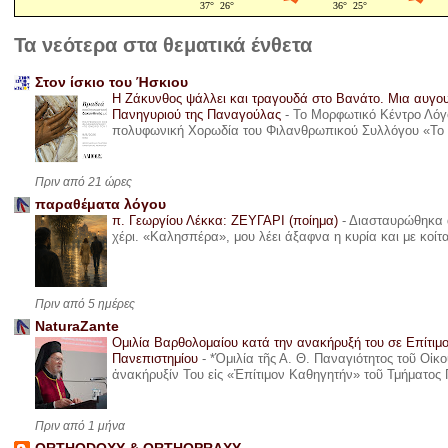
Τα νεότερα στα θεματικά ένθετα
Στον ίσκιο του Ήσκιου
Η Ζάκυνθος ψάλλει και τραγουδά στο Βανάτο. Μια αυγου
Πανηγυριού της Παναγούλας
-
Το Μορφωτικό Κέντρο Λόγο
πολυφωνική Χορωδία του Φιλανθρωπικού Συλλόγου «Το όνε
Πριν από 21 ώρες
παραθέματα λόγου
π. Γεωργίου Λέκκα: ΖΕΥΓΑΡΙ (ποίημα)
-
Διασταυρώθηκα α
χέρι. «Καλησπέρα», μου λέει άξαφνα η κυρία και με κοίτ
Πριν από 5 ημέρες
NaturaZante
Ομιλία Βαρθολομαίου κατά την ανακήρυξή του σε Επίτιμ
Πανεπιστημίου
-
*Ὁμιλία τῆς Α. Θ. Παναγιότητος τοῦ Οἰκ
ἀνακήρυξίν Του εἰς «Ἐπίτιμον Καθηγητήν» τοῦ Τμήματος 
Πριν από 1 μήνα