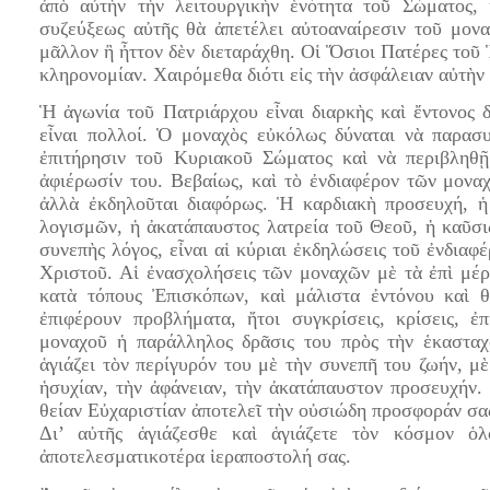
ἀπὸ αὐτὴν τὴν λειτουργικὴν ἑνότητα τοῦ Σώματος,
συζεύξεως αὐτῆς θὰ ἀπετέλει αὐτοαναίρεσιν τοῦ μον
μᾶλλον ἢ ἦττον δὲν διεταράχθη. Οἱ Ὅσιοι Πατέρες τοῦ
κληρονομίαν. Χαιρόμεθα διότι εἰς τὴν ἀσφάλειαν αὐτὴν
Ἡ ἀγωνία τοῦ Πατριάρχου εἶναι διαρκὴς καὶ ἔντονος δ
εἶναι πολλοί. Ὁ μοναχὸς εὐκόλως δύναται νὰ παρασ
ἐπιτήρησιν τοῦ Κυριακοῦ Σώματος καὶ νὰ περιβληθῇ
ἀφιέρωσίν του. Βεβαίως, καὶ τὸ ἐνδιαφέρον τῶν μονα
ἀλλὰ ἐκδηλοῦται διαφόρως. Ἡ καρδιακὴ προσευχή, 
λογισμῶν, ἡ ἀκατάπαυστος λατρεία τοῦ Θεοῦ, ἡ καῦσις
συνεπὴς λόγος, εἶναι αἱ κύριαι ἐκδηλώσεις τοῦ ἐνδιαφ
Χριστοῦ. Αἱ ἐνασχολήσεις τῶν μοναχῶν μὲ τὰ ἐπὶ μέ
κατὰ τόπους Ἐπισκόπων, καὶ μάλιστα ἐντόνου καὶ θ
ἐπιφέρουν προβλήματα, ἤτοι συγκρίσεις, κρίσεις, ἐπ
μοναχοῦ ἡ παράλληλος δρᾶσις του πρὸς τὴν ἑκασταχ
ἁγιάζει τὸν περίγυρόν του μὲ τὴν συνεπῆ του ζωήν, μὲ
ἡσυχίαν, τὴν ἀφάνειαν, τὴν ἀκατάπαυστον προσευχήν.
θείαν Εὐχαριστίαν ἀποτελεῖ τὴν οὐσιώδη προσφοράν σα
Δι’ αὐτῆς ἁγιάζεσθε καὶ ἁγιάζετε τὸν κόσμον ὁλ
ἀποτελεσματικοτέρα ἱεραποστολή σας.