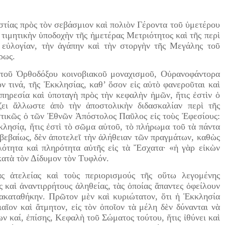
τίας πρὸς τὸν σεβάσμιον καὶ πολιὸν Γέροντα τοῦ ὑμετέρου
 τιμητικὴν ὑποδοχὴν τῆς ἡμετέρας Μετριότητος καὶ τῆς περὶ
ν εὐλογίαν, τὴν ἀγάπην καὶ τὴν στοργὴν τῆς Μεγάλης τοῦ
ρως.
 τοῦ Ὀρθοδόξου κοινοβιακοῦ μοναχισμοῦ, Οὐρανοφάντορα
ν τινά, τῆς Ἐκκλησίας, καθ’ ὅσον εἰς αὐτὸ φανεροῦται καὶ
πηρεσία καὶ ὑποταγὴ πρὸς τὴν κεφαλὴν ἡμῶν, ἥτις ἐστὶν ὁ
ζει ἄλλωστε ἀπὸ τὴν ἀποστολικὴν διδασκαλίαν περὶ τῆς
στικῶς ὁ τῶν Ἐθνῶν Ἀπόστολος Παῦλος εἰς τοὺς Ἐφεσίους:
κλησίᾳ, ἥτις ἐστὶ τὸ σῶμα αὐτοῦ, τὸ πλήρωμα τοῦ τὰ πάντα
 βεβαίως, δὲν ἀποτελεῖ τὴν ἀλήθειαν τῶν πραγμάτων, καθὼς
ότητα καὶ πληρότητα αὐτῆς εἰς τὰ Ἔσχατα∙ «ἡ γὰρ εἰκὼν
 κατὰ τὸν Δίδυμον τὸν Τυφλόν.
 ἀτελείας καὶ τοὺς περιορισμούς τῆς οὕτω λεγομένης
ς καὶ ἀναντιρρήτους ἀληθείας, τὰς ὁποίας ἅπαντες ὀφείλουν
ρακαταθήκην. Πρῶτον μὲν καὶ κυριώτατον, ὅτι ἡ Ἐκκλησία
αῖον καὶ ἄτμητον, εἰς τὸν ὁποῖον τὰ μέλη δὲν δύνανται νὰ
 καί, ἐπίσης, Κεφαλὴ τοῦ Σώματος τούτου, ἥτις ἰθύνει καὶ