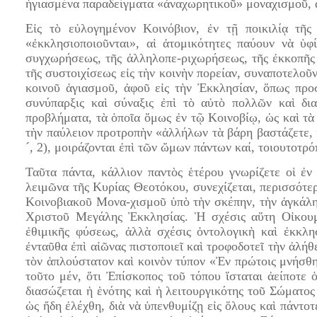
ἡγιασμένα παραδείγματα «ἀναχωρητικοῦ» μοναχισμοῦ, 
Εἰς τὸ εὐλογημένον Κοινόβιον, ἐν τῇ ποικιλίᾳ τῆς
«ἐκκλησιοποιοῦνται», αἱ ἀτομικότητες παύουν νὰ ὑφ
συγχωρήσεως, τῆς ἀλληλοπε-ριχωρήσεως, τῆς ἐκκοπῆς 
τῆς συστοιχίσεως εἰς τὴν κοινὴν πορείαν, συναποτελοῦν
κοινοῦ ἁγιασμοῦ, ἀφοῦ εἰς τὴν Ἐκκλησίαν, ὅπως πρ
συνύπαρξις καὶ σύναξις ἐπὶ τὸ αὐτὸ πολλῶν καὶ δι
προβλήματα, τὰ ὁποῖα ὅμως ἐν τῷ Κοινοβίῳ, ὡς καὶ τὰ
τὴν παύλειον προτροπὴν «ἀλλήλων τὰ βάρη βαστάζετε,
´, 2), μοιράζονται ἐπὶ τῶν ὤμων πάντων καί, τοιουτοτρ
Ταῦτα πάντα, κάλλιον παντὸς ἑτέρου γνωρίζετε οἱ ἐ
λειμῶνα τῆς Κυρίας Θεοτόκου, συνεχίζεται, περισσότερ
Κοινοβιακοῦ Μονα-χισμοῦ ὑπὸ τὴν σκέπην, τὴν ἀγκάλη
Χριστοῦ Μεγάλης Ἐκκλησίας. Ἡ σχέσις αὕτη Οἰκουμ
ἐθιμικῆς φύσεως, ἀλλὰ σχέσις ὀντολογικὴ καὶ ἐκκλη
ἐνταῦθα ἐπὶ αἰῶνας πιστοποιεῖ καὶ τροφοδοτεῖ τὴν ἀλή
τὸν ἁπλούστατον καὶ κοινὸν τύπον «Ἐν πρώτοις μνήσθη
τοῦτο μέν, ὅτι Ἐπίσκοπος τοῦ τόπου ἵσταται ἀείποτε
διασώζεται ἡ ἑνότης καὶ ἡ λειτουργικότης τοῦ Σώματος
ὡς ἤδη ἐλέχθη, διὰ νὰ ὑπενθυμίζῃ εἰς ὅλους καὶ πάντο