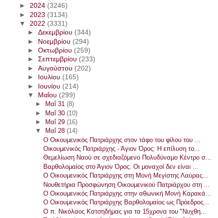
►
2024
(3246)
►
2023
(3134)
▼
2022
(3331)
►
Δεκεμβρίου
(344)
►
Νοεμβρίου
(294)
►
Οκτωβρίου
(259)
►
Σεπτεμβρίου
(233)
►
Αυγούστου
(202)
►
Ιουλίου
(165)
►
Ιουνίου
(214)
▼
Μαΐου
(299)
►
Μαΐ 31
(8)
►
Μαΐ 30
(10)
►
Μαΐ 29
(16)
▼
Μαΐ 28
(14)
Ο Οικουμενικός Πατριάρχης στον τάφο του φίλου του ...
Οικουμενικός Πατριάρχης - Άγιον Όρος: Η επίλυση το...
Θεμελίωση Ναού σε σχεδιαζόμενο Πολυδύναμο Κέντρο σ...
Βαρθολομαίος στο Άγιον Όρος: Οι μοναχοί δεν είναι ...
Ο Οικουμενικός Πατριάρχης στη Μονή Μεγίστης Λαύρας...
Νουθετήρια Προσφώνηση Οικουμενικού Πατριάρχου στη ...
Ο Οικουμενικός Πατριάρχης στην αθωνική Μονή Καρακά...
Ο Οικουμενικός Πατριάρχης Βαρθολομαίος ως Πρόεδρος...
Ο π. Νικόλαος Κατσηδήμας για τα 15χρονα του "Νυχθη...