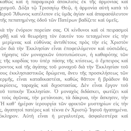
 καθὼς καὶ ἡ παραμικρὰ ἀπόκλισις ἐκ τῆς ἁρμονίας καὶ
αχισμοῦ. Δόξα τῷ Τρισαγίῳ Θεῷ, ἡ ἁρμονία αὐτὴ κατὰ τὸ
 Ἱεροῦ Ἄθωνος κατέλιπον εἰς ὑμᾶς ἁγίαν καὶ ἀπαρασάλευτον
 τῆς πεπατημένης ὁδοῦ τῶν Πατέρων βαδίζετε καὶ ὑμεῖς.
ιὰ τὴν ἐνόριον πορείαν σας. Οἱ κίνδυνοι καὶ οἱ πειρασμοὶ
υρθῇ καὶ νὰ θεωρήσῃ τὸν ἑαυτόν του τεταγμένον εἰς τὴν
 μερίμνας καὶ εὐθύνας ἀντιθέτους πρὸς τὴν εἰς Χριστὸν
χῶν διὰ τὴν Ἐκκλησίαν εἶναι ἐποφειλόμενον καὶ οὐσιῶδες,
ἡ τήρησις τῶν μοναχικῶν ὑποτυπώσεων, ἡ καθαρότης τῶν
 τῆς καρδίας του ὑπὲρ πάσης τῆς κτίσεως, ὁ ἔμπειρος καὶ
έροντος καὶ τῆς ἀγάπης τοῦ μοναχοῦ διὰ τὴν Ἐκκλησίαν τοῦ
ρους ἐκκλησιαστικῶς δρώμενα, ἄνευ τῆς προσκλήσεως τῶν
ερμῆς, εἶναι καταδικαστέαι, καθὼς θᾶττον ἢ βράδιον θὰ
ικρίσεις, ταραχάς καὶ διχοστασίας. Δὲν εἶναι ἔργον τοῦ
οῦ τοπικὴν Ἐκκλησίαν. Ὁ μοναχὸς διδάσκει, φωτίζει καὶ
 τοὺς ἀγῶνας, τὴν μετάνοιαν, τὰ δάκρυα, τὴν ἄσκησιν, τὴν
 Ἡ καθ’ ἡμέραν ἱερουργία τῶν φρικτῶν μυστηρίων εἰς τὴν
ς, ἀγαπητοὶ πατέρες καὶ τέκνα ἐν Χριστῷ Ἰησοῦ ἠγαπημένα.
όκληρον. Αὐτὴ εἶναι ἡ μεγαλυτέρα, ἀσφαλεστέρα καὶ