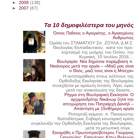
►
2008
(138)
►
2007
(87)
Τα 10 δημοφιλέστερα του μηνός
Όσιος Παΐσιος ο Αγιορείτης, ο Αγιασμένος
Άνθρωπος
Ομιλία του ΣΤΑΜΑΤΙΟΥ Σπ. ΖΟΥΛΑ, Δ.Μ.Σ.
Θεολογίας-Εκπαιδευτικού, κατά τον προ-
εορτασμό της μνήμης του Οσίου, την
Κυριακή, 10 Ιουλίου 2016,...
Βουλγαρία: Νέα δημόσια παρέμβαση π.
Νικάνορος μετά την αργία – «Μαζί μας είναι
ο Θεός, μαζί τους είναι η Μόσχα»
Η αντιπαράθεση στους κόλπους της
Ορθόδοξης Εκκλησίας της Βουλγαρίας
συνεχίζεται με αμείωτη ένταση. Λίγες ώρες
μετά την ανακοίνωση της δεκαπε...
Ρήγμα στη Βουλγαρική Εκκλησία: Ο
αρχιμανδρίτης Νικάνωρ ζητά την
αποχώρηση του Πατριάρχη Δανιήλ –
Απάντηση με 15νθήμερη αργία
Ρεπορτάζ-κείμενο: π. Παναγιώτης
Καποδίστριας Σοβαρή εσωτερική κρίση
συγκλονίζει την Ορθόδοξη Εκκλησία της Βουλγαρίας,
μετά τη μετωπική σύγκ...
Εκοιμήθη ο Πρωτοπρεσβύτερος Γεώργιος
Γιαννούλης, Εφημέριος Κάτω Βολιμών