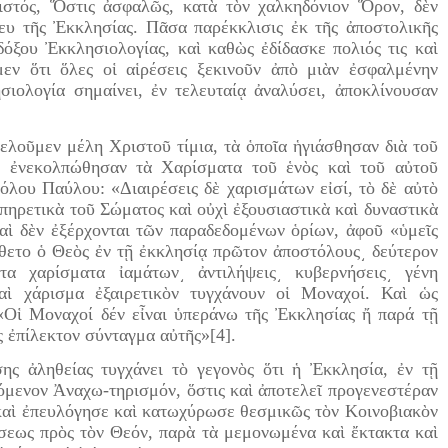
ιστός, Ὅστις ἀσφαλῶς, κατὰ τὸν χαλκηδόνιον Ὅρον, δὲν
ευ τῆς Ἐκκλησίας. Πᾶσα παρέκκλισις ἐκ τῆς ἀποστολικῆς
δόξου Ἐκκλησιολογίας, καὶ καθὼς ἐδίδασκε πολιός τις καὶ
εν ὅτι ὅλες οἱ αἱρέσεις ξεκινοῦν ἀπὸ μιὰν ἐσφαλμένην
σιολογία σημαίνει, ἐν τελευταίᾳ ἀναλύσει, ἀποκλίνουσαν
τελοῦμεν μέλη Χριστοῦ τίμια, τὰ ὁποῖα ἡγιάσθησαν διὰ τοῦ
αὶ ἐνεκολπώθησαν τὰ Χαρίσματα τοῦ ἑνὸς καὶ τοῦ αὐτοῦ
όλου Παύλου: «Διαιρέσεις δὲ χαρισμάτων εἰσί, τὸ δὲ αὐτὸ
ὑπηρετικὰ τοῦ Σώματος καὶ οὐχὶ ἐξουσιαστικὰ καὶ δυναστικὰ
καὶ δὲν ἐξέρχονται τῶν παραδεδομένων ὁρίων, ἀφοῦ «ὑμεῖς
ἔθετο ὁ Θεὸς ἐν τῇ ἐκκλησίᾳ πρῶτον ἀποστόλους͵ δεύτερον
ιτα χαρίσματα ἰαμάτων͵ ἀντιλήψεις͵ κυβερνήσεις͵ γένη
καὶ χάρισμα ἐξαιρετικὸν τυγχάνουν οἱ Μοναχοί. Καὶ ὡς
 «Οἱ Μοναχοί δέν εἶναι ὑπεράνω τῆς Ἐκκλησίας ἤ παρά τῇ
ς ἐπίλεκτον σύνταγμα αὐτῆς»[4].
σης ἀληθείας τυγχάνει τὸ γεγονὸς ὅτι ἡ Ἐκκλησία, ἐν τῇ
γόμενον Ἀναχω-τηρισμόν, ὅστις καὶ ἀποτελεῖ προγενεστέραν
καὶ ἐπευλόγησε καὶ κατωχύρωσε θεσμικῶς τὸν Κοινοβιακὸν
εως πρὸς τὸν Θεόν, παρὰ τὰ μεμονωμένα καὶ ἔκτακτα καὶ