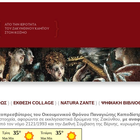
ΘΩΣ
} {
ΕΚΘΕΣΗ COLLAGE
}
{
NATURA ZANTE
} {
ΨΗΦΙΑΚΗ ΒΙΒΛΙΟ
οπρεσβύτερος του Οικουμενικού Θρόνου Παναγιώτης Καποδίστ
 στοιχεία, αφορώντα σε εκκλησιαστικά δρώμενα της Ζακύνθου,
με ανα
από τον νόμο 2121/1993 και την Διεθνή Σύμβαση της Βέρνης, κυρωμέν