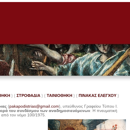
ΘΗΚΗ
} {
ΣΤΡΟΦΑΔΙΑ
} {
ΤΑΙΝΙΟΘΗΚΗ
} {
ΠΙΝΑΚΑΣ ΕΛΕ
ΓΧΟΥ
}
ριας
(
pakapodistrias@gmail.com
), υπεύθυνος Γραφείου Τύπου Ι.
φορά του συνδέσμου των αναδημοσιευόμενων
. Η
πνευματική
η από τον νόμο 100/1975.