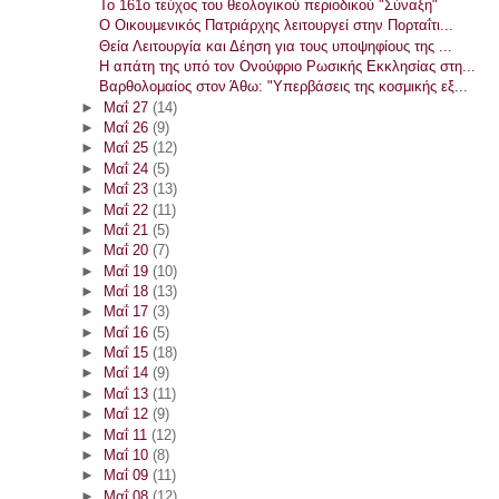
Το 161ο τεύχος του θεολογικού περιοδικού "Σύναξη"
Ο Οικουμενικός Πατριάρχης λειτουργεί στην Πορταΐτι...
Θεία Λειτουργία και Δέηση για τους υποψηφίους της ...
Η απάτη της υπό τον Ονούφριο Ρωσικής Εκκλησίας στη...
Βαρθολομαίος στον Άθω: "Υπερβάσεις της κοσμικής εξ...
►
Μαΐ 27
(14)
►
Μαΐ 26
(9)
►
Μαΐ 25
(12)
►
Μαΐ 24
(5)
►
Μαΐ 23
(13)
►
Μαΐ 22
(11)
►
Μαΐ 21
(5)
►
Μαΐ 20
(7)
►
Μαΐ 19
(10)
►
Μαΐ 18
(13)
►
Μαΐ 17
(3)
►
Μαΐ 16
(5)
►
Μαΐ 15
(18)
►
Μαΐ 14
(9)
►
Μαΐ 13
(11)
►
Μαΐ 12
(9)
►
Μαΐ 11
(12)
►
Μαΐ 10
(8)
►
Μαΐ 09
(11)
►
Μαΐ 08
(12)