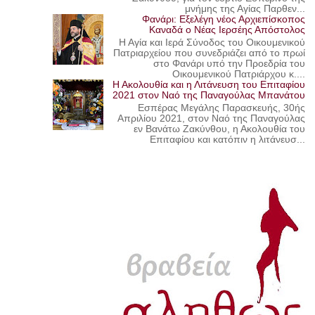
μνήμης της Αγίας Παρθεν...
Φανάρι: Εξελέγη νέος Αρχιεπίσκοπος
Καναδά ο Νέας Ιερσέης Απόστολος
Η Αγία και Ιερά Σύνοδος του Οικουμενικού
Πατριαρχείου που συνεδριάζει από το πρωί
στο Φανάρι υπό την Προεδρία του
Οικουμενικού Πατριάρχου κ....
Η Ακολουθία και η Λιτάνευση του Επιταφίου
2021 στον Ναό της Παναγούλας Μπανάτου
Εσπέρας Μεγάλης Παρασκευής, 30ής
Απριλίου 2021, στον Ναό της Παναγούλας
εν Βανάτω Ζακύνθου, η Ακολουθία του
Επιταφίου και κατόπιν η λιτάνευσ...