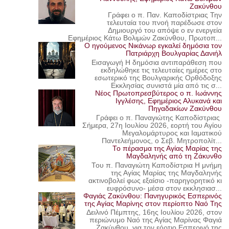
Ζακύνθου
Γράφει ο π. Παν. Καποδίστριας Την
τελευταία του πνοή παρέδωσε στον
Δημιουργό του απόψε ο εν ενεργεία
Εφημέριος Κάτω Βολιμών Ζακύνθου, Πρωτοπ...
Ο ηγούμενος Νικάνωρ εγκαλεί δημόσια τον
Πατριάρχη Βουλγαρίας Δανιήλ
Εισαγωγή Η δημόσια αντιπαράθεση που
εκδηλώθηκε τις τελευταίες ημέρες στο
εσωτερικό της Βουλγαρικής Ορθόδοξης
Εκκλησίας συνιστά μία από τις σ...
Νέος Πρωτοπρεσβύτερος ο π. Ιωάννης
Ιγγλέσης, Εφημέριος Αλυκανά και
Πηγαδακίων Ζακύνθου
Γράφει ο π. Παναγιώτης Καποδίστριας
Σήμερα, 27η Ιουλίου 2026, εορτή του Αγίου
Μεγαλομάρτυρος και Ιαματικού
Παντελεήμονος, ο Σεβ. Μητροπολίτ...
Το πέρασμα της Αγίας Μαρίας της
Μαγδαληνής από τη Ζάκυνθο
Του π. Παναγιώτη Καποδίστρια Η μνήμη
της Αγίας Μαρίας της Μαγδαληνής
ακτινοβολεί φως εξαίσιο -παρηγορητικό κι
ευφρόσυνο- μέσα στον εκκλησιασ...
Φαγιάς Ζακύνθου: Πανηγυρικός Εσπερινός
της Αγίας Μαρίνης στον περίοπτο Ναό Της
Δειλινό Πέμπτης, 16ης Ιουλίου 2026, στον
περιώνυμο Ναό της Αγίας Μαρίνας Φαγιά
Ζακύνθου, για τον εόρτιο Εσπερινό της