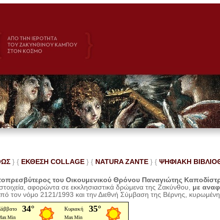
ΘΩΣ
} {
ΕΚΘΕΣΗ COLLAGE
}
{
NATURA ZANTE
} {
ΨΗΦΙΑΚΗ ΒΙΒΛΙΟ
οπρεσβύτερος του Οικουμενικού Θρόνου Παναγιώτης Καποδίστ
 στοιχεία, αφορώντα σε εκκλησιαστικά δρώμενα της Ζακύνθου,
με ανα
από τον νόμο 2121/1993 και την Διεθνή Σύμβαση της Βέρνης, κυρωμέν