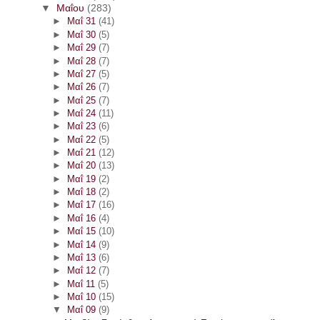
▼
Μαΐου
(283)
►
Μαΐ 31
(41)
►
Μαΐ 30
(5)
►
Μαΐ 29
(7)
►
Μαΐ 28
(7)
►
Μαΐ 27
(5)
►
Μαΐ 26
(7)
►
Μαΐ 25
(7)
►
Μαΐ 24
(11)
►
Μαΐ 23
(6)
►
Μαΐ 22
(5)
►
Μαΐ 21
(12)
►
Μαΐ 20
(13)
►
Μαΐ 19
(2)
►
Μαΐ 18
(2)
►
Μαΐ 17
(16)
►
Μαΐ 16
(4)
►
Μαΐ 15
(10)
►
Μαΐ 14
(9)
►
Μαΐ 13
(6)
►
Μαΐ 12
(7)
►
Μαΐ 11
(5)
►
Μαΐ 10
(15)
▼
Μαΐ 09
(9)