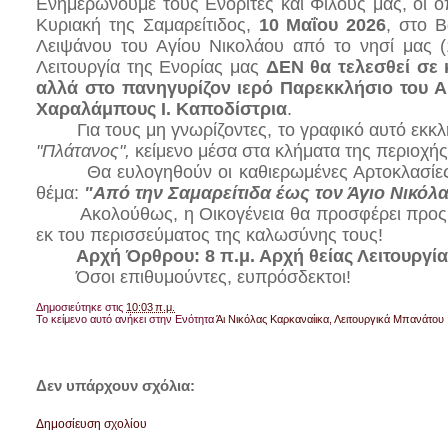
Ενημερώνουμε τους Ενορίτες και Φίλους μας, οι ο
Κυριακή της Σαμαρείτιδος,
10 Μαΐου 2026
, στο Β
Λειψάνου του Αγίου Νικολάου από το νησί μας (1
Λειτουργία της Ενορίας μας
ΔΕΝ θα τελεσθεί σε
αλλά στο πανηγυρίζον ιερό Παρεκκλήσιο του Α
Χαραλάμπους Ι. Καποδίστρια
.
Για τους μη γνωρίζοντες, το γραφικό αυτό εκκ
"Πλάτανος",
κείμενο μέσα στα κλήματα της περιοχή
Θα ευλογηθούν οι καθιερωμένες Αρτοκλασίες,
θέμα:
"Από την Σαμαρείτιδα έως τον Άγιο Νικόλ
Ακολούθως, η Οικογένεια θα προσφέρει προς
εκ του περισσεύματος της καλωσύνης τους!
Αρχή Όρθρου: 8 π.μ. Αρχή θείας Λειτουργία
Όσοι επιθυμούντες, ευπρόσδεκτοι!
Δημοσιεύτηκε στις
10:03 π.μ.
Το κείμενο αυτό ανήκει στην Ενότητα
Άι Νικόλας Καρκαναίικα
,
Λειτουργικά Μπανάτου
Δεν υπάρχουν σχόλια:
Δημοσίευση σχολίου