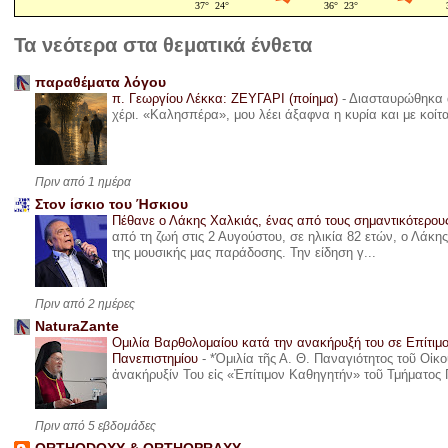
Τα νεότερα στα θεματικά ένθετα
παραθέματα λόγου
π. Γεωργίου Λέκκα: ΖΕΥΓΑΡΙ (ποίημα)
-
Διασταυρώθηκα α
χέρι. «Καλησπέρα», μου λέει άξαφνα η κυρία και με κοίτ
Πριν από 1 ημέρα
Στον ίσκιο του Ήσκιου
Πέθανε ο Λάκης Χαλκιάς, ένας από τους σημαντικότερο
από τη ζωή στις 2 Αυγούστου, σε ηλικία 82 ετών, ο Λάκ
της μουσικής μας παράδοσης. Την είδηση γ...
Πριν από 2 ημέρες
NaturaZante
Ομιλία Βαρθολομαίου κατά την ανακήρυξή του σε Επίτιμ
Πανεπιστημίου
-
*Ὁμιλία τῆς Α. Θ. Παναγιότητος τοῦ Οἰκ
ἀνακήρυξίν Του εἰς «Ἐπίτιμον Καθηγητήν» τοῦ Τμήματος 
Πριν από 5 εβδομάδες