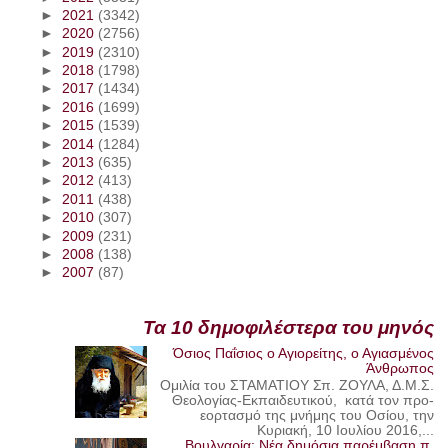
►
2021
(3342)
►
2020
(2756)
►
2019
(2310)
►
2018
(1798)
►
2017
(1434)
►
2016
(1699)
►
2015
(1539)
►
2014
(1284)
►
2013
(635)
►
2012
(413)
►
2011
(438)
►
2010
(307)
►
2009
(231)
►
2008
(138)
►
2007
(87)
Τα 10 δημοφιλέστερα του μηνός
Όσιος Παΐσιος ο Αγιορείτης, ο Αγιασμένος
Άνθρωπος
Ομιλία του ΣΤΑΜΑΤΙΟΥ Σπ. ΖΟΥΛΑ, Δ.Μ.Σ.
Θεολογίας-Εκπαιδευτικού, κατά τον προ-
εορτασμό της μνήμης του Οσίου, την
Κυριακή, 10 Ιουλίου 2016,...
Βουλγαρία: Νέα δημόσια παρέμβαση π.