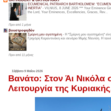
ORTHODOXY & ORTHOPRAXY
ECUMENICAL PATRIARCH BARTHOLOMEW: “ECUMEN
INERTIA”
-
VILNIUS, 8 JUNE 2026 *** Your Eminence Ginta
the Lord, Your Eminences, Excellencies, Graces, Rev...
Πριν από 1 μήνα
βουστροφηδόν
Σμύρνη μου αγαπημένη
-
Η *Σμύρνη μου αγαπημένη* είναι
Γρηγόρη Καραντινάκη και σενάριο Μιμής Ντενίση. Η ταινία
Πριν από 11 μήνες
Σάββατο 9 Μαΐου 2026
Βανάτο: Στον Άι Νικόλα 
Λειτουργία της Κυριακής,