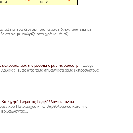
πόψε μ’ ένα ζευγάρι που πέρασε δίπλα μου χέρι με
αξε σα να με γνώριζε από χρόνια. Αναζ...
υς εκπροσώπους της μουσικής μας παράδοσης
-
Έφυγε
ης Χαλκιάς, ένας από τους σημαντικότερους εκπροσώπους
ο Καθηγητή Τμήματος Περιβάλλοντος Ιονίου
ουμενικοῦ Πατριάρχου κ. κ. Βαρθολομαίου κατά τήν
Περιβάλλοντος...