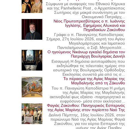
Σύμφωνα με αναφορές του Εθνικού Κήρυκα
και της Panhellenic Post , ο Αρχιεπίσκοπος
Σωτήριος είχε μακρά συνάντηση με τον
Οικουμενικό Πατριάρχ...
Νέος Πρωτοπρεσβύτερος ο π. Ιωάννης
Ιγγλέσης, Εφημέριος Αλυκανά και
Πηγαδακίων Ζακύνθου
Γράφει ο π. Παναγιώτης Καποδίστριας
Σήμερα, 27η Ιουλίου 2026, εορτή του Αγίου
Μεγαλομάρτυρος και Ιαματικού
Παντελεήμονος, ο Σεβ. Μητροπολίτ...
Ο ηγούμενος Νικάνωρ εγκαλεί δημόσια τον
Πατριάρχη Βουλγαρίας Δανιήλ
Εισαγωγή Η δημόσια αντιπαράθεση που
εκδηλώθηκε τις τελευταίες ημέρες στο
εσωτερικό της Βουλγαρικής Ορθόδοξης
Εκκλησίας συνιστά μία από τις σ...
Το πέρασμα της Αγίας Μαρίας της
Μαγδαληνής από τη Ζάκυνθο
Του π. Παναγιώτη Καποδίστρια Η μνήμη
της Αγίας Μαρίας της Μαγδαληνής
ακτινοβολεί φως εξαίσιο -παρηγορητικό κι
ευφρόσυνο- μέσα στον εκκλησιασ...
Φαγιάς Ζακύνθου: Πανηγυρικός Εσπερινός
της Αγίας Μαρίνης στον περίοπτο Ναό Της
Δειλινό Πέμπτης, 16ης Ιουλίου 2026, στον
περιώνυμο Ναό της Αγίας Μαρίνας Φαγιά
Ζακύνθου, για τον εόρτιο Εσπερινό της
μνήμης της Αγίας Παρθεν...