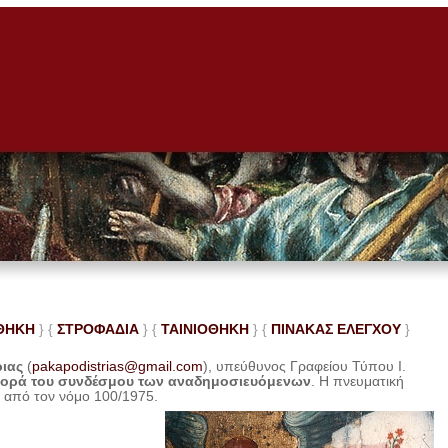
ΘΗΚΗ
} {
ΣΤΡΟΦΑΔΙΑ
} {
ΤΑΙΝΙΟΘΗΚΗ
} {
ΠΙΝΑΚΑΣ ΕΛΕ
ΓΧΟΥ
}
ριας
(
pakapodistrias@gmail.com
), υπεύθυνος Γραφείου Τύπου Ι.
φορά του συνδέσμου των αναδημοσιευόμενων
. Η
πνευματική
η από τον νόμο 100/1975.