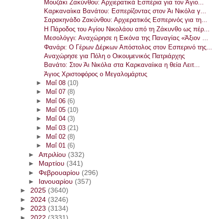
Μουζάκι Ζακύνθου: Αρχιερατικά Εσπέρια για τον Άγιο...
Καρκαναίικα Βανάτου: Εσπερίζοντας στον Άι Νικόλα γ...
Σαρακηνάδο Ζακύνθου: Αρχιερατικός Εσπερινός για τη...
Η Πάροδος του Αγίου Νικολάου από τη Ζάκυνθο ως πέρ...
Μεσολόγγι: Αναχώρησε η Εικόνα της Παναγίας «Άξιον ...
Φανάρι: Ο Γέρων Δέρκων Απόστολος στον Εσπερινό της...
Αναχώρησε για Πόλη ο Οικουμενικός Πατριάρχης
Βανάτο: Στον Άι Νικόλα στα Καρκαναίικα η θεία Λειτ...
Άγιος Χριστοφόρος ο Μεγαλομάρτυς
►
Μαΐ 08
(10)
►
Μαΐ 07
(8)
►
Μαΐ 06
(6)
►
Μαΐ 05
(10)
►
Μαΐ 04
(3)
►
Μαΐ 03
(21)
►
Μαΐ 02
(8)
►
Μαΐ 01
(6)
►
Απριλίου
(332)
►
Μαρτίου
(341)
►
Φεβρουαρίου
(296)
►
Ιανουαρίου
(357)
►
2025
(3640)
►
2024
(3246)
►
2023
(3134)
►
2022
(3331)