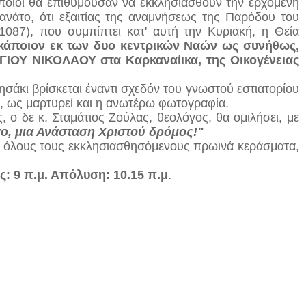
ποίοι θα επιθυμούσαν να εκκλησιασθούν την ερχόμενη
ανάτο, ότι εξαιτίας της αναμνήσεως της Παρόδου του
087), που συμπίπτει κατ' αυτή την Κυριακή, η Θεία
 κάποιον εκ των δυο κεντρικών Ναών ως συνήθως,
ΓΙΟΥ ΝΙΚΟΛΑΟΥ στα Καρκαναίικα, της Οικογένειας
λησάκι βρίσκεται έναντι σχεδόν του γνωστού εστιατορίου
ς, ως μαρτυρεί και η ανωτέρω φωτογραφία.
 ο δε κ. Σταμάτιος Ζούλας, θεολόγος, θα ομιλήσει, με
αο, μια Ανάσταση Χριστού δρόμος!"
 όλους τους εκκλησιασθησόμενους πρωινά κεράσματα,
ς: 9 π.μ. Απόλυση: 10.15 π.μ
.