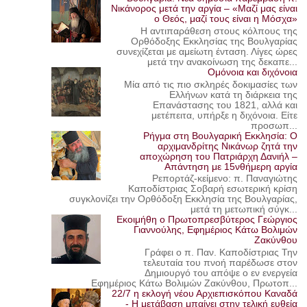
Νικάνορος μετά την αργία – «Μαζί μας είναι
ο Θεός, μαζί τους είναι η Μόσχα»
Η αντιπαράθεση στους κόλπους της
Ορθόδοξης Εκκλησίας της Βουλγαρίας
συνεχίζεται με αμείωτη ένταση. Λίγες ώρες
μετά την ανακοίνωση της δεκαπε...
Ομόνοια και διχόνοια
Μία από τις πιο σκληρές δοκιμασίες των
Ελλήνων κατά τη διάρκεια της
Επανάστασης του 1821, αλλά και
μετέπειτα, υπήρξε η διχόνοια. Είτε
προσωπ...
Ρήγμα στη Βουλγαρική Εκκλησία: Ο
αρχιμανδρίτης Νικάνωρ ζητά την
αποχώρηση του Πατριάρχη Δανιήλ –
Απάντηση με 15νθήμερη αργία
Ρεπορτάζ-κείμενο: π. Παναγιώτης
Καποδίστριας Σοβαρή εσωτερική κρίση
συγκλονίζει την Ορθόδοξη Εκκλησία της Βουλγαρίας,
μετά τη μετωπική σύγκ...
Εκοιμήθη ο Πρωτοπρεσβύτερος Γεώργιος
Γιαννούλης, Εφημέριος Κάτω Βολιμών
Ζακύνθου
Γράφει ο π. Παν. Καποδίστριας Την
τελευταία του πνοή παρέδωσε στον
Δημιουργό του απόψε ο εν ενεργεία
Εφημέριος Κάτω Βολιμών Ζακύνθου, Πρωτοπ...
22/7 η εκλογή νέου Αρχιεπισκόπου Καναδά
- Η μετάβαση μπαίνει στην τελική ευθεία