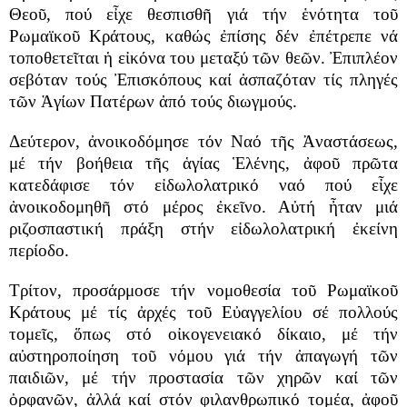
Θεοῦ, πού εἶχε θεσπισθῆ γιά τήν ἑνότητα τοῦ
Ρωμαϊκοῦ Κράτους, καθώς ἐπίσης δέν ἐπέτρεπε νά
τοποθετεῖται ἡ εἰκόνα του μεταξύ τῶν θεῶν. Ἐπιπλέον
σεβόταν τούς Ἐπισκόπους καί ἀσπαζόταν τίς πληγές
τῶν Ἁγίων Πατέρων ἀπό τούς διωγμούς.
Δεύτερον, ἀνοικοδόμησε τόν Ναό τῆς Ἀναστάσεως,
μέ τήν βοήθεια τῆς ἁγίας Ἑλένης, ἀφοῦ πρῶτα
κατεδάφισε τόν εἰδωλολατρικό ναό πού εἶχε
ἀνοικοδομηθῆ στό μέρος ἐκεῖνο. Αὐτή ἦταν μιά
ριζοσπαστική πράξη στήν εἰδωλολατρική ἐκείνη
περίοδο.
Τρίτον, προσάρμοσε τήν νομοθεσία τοῦ Ρωμαϊκοῦ
Κράτους μέ τίς ἀρχές τοῦ Εὐαγγελίου σέ πολλούς
τομεῖς, ὅπως στό οἰκογενειακό δίκαιο, μέ τήν
αὐστηροποίηση τοῦ νόμου γιά τήν ἀπαγωγή τῶν
παιδιῶν, μέ τήν προστασία τῶν χηρῶν καί τῶν
ὀρφανῶν, ἀλλά καί στόν φιλανθρωπικό τομέα, ἀφοῦ