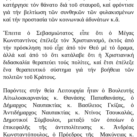
κατήργησε τόν θάνατο διά τοῦ σταυροῦ, καί φρόντισε
γιά τήν βελτίωση τῶν συνθηκῶν τῶν φυλακισμένων
καί τήν προστασία τῶν κοινωνικά ἀδυνάτων κ.ἄ.
Ἔπειτα ὁ Σεβασμιώτατος εἶπε ὅτι ὁ Μέγας
Κωνσταντίνος ἐπέλεξε τόν Χριστιανισμό, ἐκτός ἀπό
τήν πρόσκληση πού εἶχε ἀπό τόν Θεό μέ τό ὅραμα,
ἀλλά καί ἀπό τό ὅτι κατάλαβε ὅτι ἡ Χριστιανική
διδασκαλία θεραπεύει τούς πολίτες, καί ἔτσι ἐπέλεξε
ἕνα θεραπευτικό σύστημα γιά τήν βοήθεια τῶν
πολιτῶν τοῦ Κράτους.
Παρόντες στήν θεία Λειτουργία ἦταν ὁ Βουλευτής
Αἰτωλοακαρνανίας κ. Θανάσης Παπαθανάσης, ὁ
Δήμαρχος Ναυπακτίας κ. Βασίλειος Γκίζας, ὁ
Ἀντιδήμαρχος Ναυπακτίας κ. Ντίνος Τσουκαλάς,
Δημοτικοί Σύμβουλοι, μεταξύ τῶν ὁποίων ὁ
ἐπικεφαλῆς τῆς ἀντιπολίτευσης κ. Ἀνδρέας
Κωνσταντόπουλος, ὁ Πρόεδρος τῆς Μακύνειας κ.