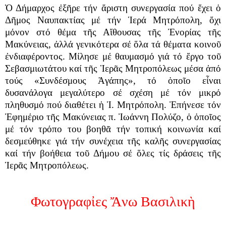
Ὁ Δήμαρχος ἐξῆρε τήν ἄριστη συνεργασία πού ἔχει ὁ
Δῆμος Ναυπακτίας μέ τήν Ἱερά Μητρόπολη, ὄχι
μόνον στό θέμα τῆς Αἴθουσας τῆς Ἐνορίας τῆς
Μακύνειας, ἀλλά γενικότερα σέ ὅλα τά θέματα κοινοῦ
ἐνδιαφέροντος. Μίλησε μέ θαυμασμό γιά τό ἔργο τοῦ
Σεβασμιωτάτου καί τῆς Ἱερᾶς Μητροπόλεως μέσα ἀπό
τούς «Συνδέσμους Ἀγάπης», τό ὁποῖο εἶναι
δυσανάλογα μεγαλύτερο σέ σχέση μέ τόν μικρό
πληθυσμό πού διαθέτει ἡ Ἱ. Μητρόπολη. Ἐπήνεσε τόν
Ἐφημέριο τῆς Μακύνειας π. Ἰωάννη Πολύζο, ὁ ὁποῖος
μέ τόν τρόπο του βοηθᾶ τήν τοπική κοινωνία καί
δεσμεύθηκε γιά τήν συνέχεια τῆς καλῆς συνεργασίας
καί τήν βοήθεια τοῦ Δήμου σέ ὅλες τίς δράσεις τῆς
Ἱερᾶς Μητροπόλεως.
Φωτογραφἰες Ἄνω Βασιλικὴ