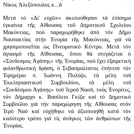
Νίκος Ἀλεξόπουλος κ...ἄ
Μετά τό «Δι' εὐχῶν» ἀκολούθησαν τά ἐπίσημα
ἐγκαίνια τῆς Αἴθουσας τοῦ Δημοτικοῦ Σχολείου
Μακύνειας, πού παραχωρήθηκε ἀπό τόν Δῆμο
Ναυπακτίας στήν Ἐνορία τῆς Μακύνειας, γιά νά
χρησιμοποιεῖται ὡς Πνευματικό Κέντρο. Μετά τόν
ἁγιασμό τῆς Αἴθουσας, ὅπου θά στεγάζεται ὁ
«Σύνδεσμος Ἀγάπης» τῆς Ἐνορίας, πού ἔχει ἐξαιρετική
φιλανθρωπική δράση, ὁ Σεβασμιώτατος ἐπήνεσε τόν
Ἐφημέριο π. Ἰωάννη Πολύζο, τά μέλη τοῦ
Ἐκκλησιαστικοῦ Συμβουλίου, τά μέλη τοῦ
«Συνδέσμου Ἀγάπης» τοῦ Ἱεροῦ Ναοῦ, τούς Ἐνορίτες,
τόν Δήμαρχο κ. Βασίλειο Γκίζα καί τό Δημοτικό
Συμβούλιο γιά τήν παραχώρηση τῆς Αἴθουσας στόν
Ἱερό Ναό καί εὐχήθηκε νά ἀξιοποιηθῆ κατά τόν
καλύτερο τρόπο γιά τίς ἀνάγκες τῶν ἀνθρώπων τῆς
Ἐνορίας.