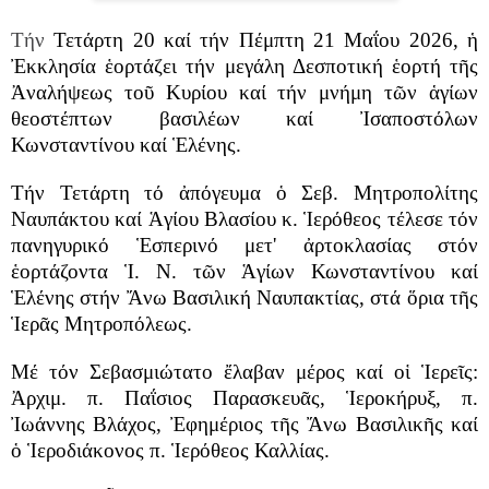
Τήν
Τετάρτη 20 καί τήν Πέμπτη 21 Μαΐου 2026, ἡ
Ἐκκλησία ἑορτάζει τήν μεγάλη Δεσποτική ἑορτή τῆς
Ἀναλήψεως τοῦ Κυρίου καί τήν μνήμη τῶν ἁγίων
θεοστέπτων βασιλέων καί Ἰσαποστόλων
Κωνσταντίνου καί Ἑλένης.
Τήν Τετάρτη τό ἀπόγευμα ὁ Σεβ. Μητροπολίτης
Ναυπάκτου καί Ἁγίου Βλασίου κ. Ἱερόθεος τέλεσε τόν
πανηγυρικό Ἑσπερινό μετ' ἀρτοκλασίας στόν
ἑορτάζοντα Ἱ. Ν. τῶν Ἁγίων Κωνσταντίνου καί
Ἑλένης στήν Ἄνω Βασιλική Ναυπακτίας, στά ὅρια τῆς
Ἱερᾶς Μητροπόλεως.
Μέ τόν Σεβασμιώτατο ἔλαβαν μέρος καί οἱ Ἱερεῖς:
Ἀρχιμ. π. Παΐσιος Παρασκευᾶς, Ἱεροκήρυξ, π.
Ἰωάννης Βλάχος, Ἐφημέριος τῆς Ἄνω Βασιλικῆς καί
ὁ Ἱεροδιάκονος π. Ἱερόθεος Καλλίας.