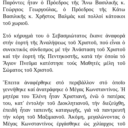
Παρόντες ἦταν ὁ Πρόεδρος τῆς Ἄνω Βασιλικῆς κ.
Γεώργιος Γεωργούλας, ὁ Πρόεδρος τῆς Κάτω
Βασιλικῆς κ. Χρῆστος Βαλμάς καί πολλοί κάτοικοι
τοῦ χωριοῦ.
Στό κήρυγμά του ὁ Σεβασμιώτατος ἔκανε ἀναφορά
στήν ἑορτή τῆς Ἀναλήψεως τοῦ Χριστοῦ, πού εἶναι ὁ
συνεκτικός σύνδεσμος μέ τήν Ἀνάσταση τοῦ Χριστοῦ
καί τήν ἑορτή τῆς Πεντηκοστῆς, κατά τήν ὁποία τό
Ἅγιον Πνεῦμα κατέστησε τούς Μαθητές μέλη τοῦ
Σώματος τοῦ Χριστοῦ.
Ἔπειτα ἀναφέρθηκε στό περιβάλλον στό ὁποῖο
γεννήθηκε καί ἀνατράφηκε ὁ Μέγας Κωνσταντίνος. Ἡ
μητέρα του Ἑλένη ἦταν Χριστιανή, ἐνῶ ὁ πατέρας
του, κατ' ἐντολήν τοῦ Διοκλητιανοῦ, τήν διεζεύχθη,
ἐπειδή ἦταν ταπεινῆς καταγωγῆς, γιά νά παντρευτῆ
τήν κόρη τοῦ Μαξιμιανοῦ. Ἀκόμη, μεγαλώνοντας ὁ
Μέγας Κωνσταντίνος ἐργάσθηκε ὡς χιλίαρχος τοῦ