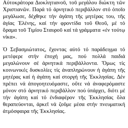
Αὐτοκράτορα Διοκλητιανοῦ, τοῦ μεγάλου διώκτη τῶν
Χριστιανῶν. Παρά τό ἀρνητικό περιβάλλον στό ὁποῖο
μεγάλωσε, δέχθηκε τήν ἀγάπη τῆς μητέρας του, τῆς
ἁγίας Ἑλένης, καί τήν φροντίδα τοῦ Θεοῦ, μέ τό
ὅραμα τοῦ Τιμίου Σταυροῦ καί τά γράμματα «ἐν τούτῳ
νίκα».
Ὁ Σεβασμιώτατος, ἔχοντας αὐτό τό παράδειγμα τό
μετέφερε στήν ἐποχή μας, πού πολλά παιδιά
μεγαλώνουν σέ ἀρνητικά περιβάλλοντα. Ὅμως τίς
κοινωνικές δυσκολίες τίς ἀναπληρώνουν ἡ ἀγάπη τῆς
μητέρας καί ἡ ἀγάπη καί στοργή τῆς Ἐκκλησίας. Δέν
πρέπει νά ἀπογοητευόμαστε, οὔτε νά ἀναφερόμαστε
μόνον στό ἀρνητικό περιβάλλον πού ὑπάρχει, διότι μέ
τήν ἀγάπη καί τό ἐνδιαφέρον τῆς Ἐκκλησίας ὅλα
θεραπεύονται, ἀρκεῖ νά ζοῦμε μέσα στήν πνευματική
ἀτμόσφαιρα τῆς Ἐκκλησίας.