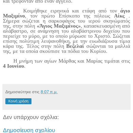
και τρέφονταν από έναν άγγελο.
Κοιμήθηκε ειρηνικά και ετάφη από τον
άγιο
Μαξιμίνο
, τον πρώτο Επίσκοπο της πόλεως
Αίκς
.
Σήμερα σώζεται η σαρκοφάγος του ιερού σκηνώματός
της, στην πόλη
«Άγιος Μαξιμίνος»
, κατασκευασμένη από
αλάβαστρο, σε ανάμνηση του αλαβάστρινου δοχείου που
περιείχε το μύρο, με το οποίο μύρωσε το Χριστό. Σώζεται
επίσης πολύτιμη λειψανοθήκη, με την ευωδιάζουσα τίμια
κάρα της. Τέλος στην πόλη
Βεζελαί
σώζονται τα μαλλιά
της, με τα οποία σκούπισε τα πόδια του Κυρίου.
Η μνήμη των αγίων Μάρθας και Μαρίας τιμάται στις
4 Ιουνίου
.
Δημοσιεύτηκε στις
8:07 π.μ.
Κοινή χρήση
Δεν υπάρχουν σχόλια:
Δημοσίευση σχολίου