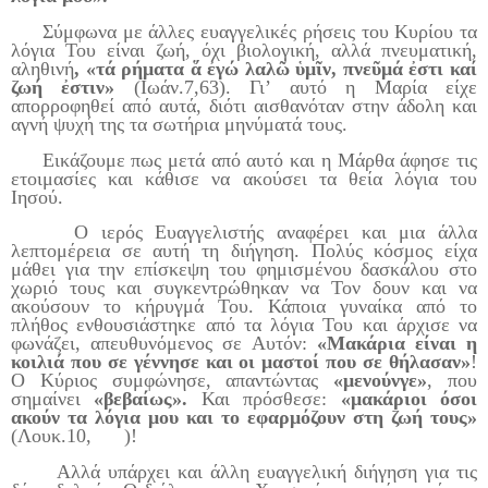
Σύμφωνα με άλλες ευαγγελικές ρήσεις του Κυρίου τα
λόγια Του είναι ζωή, όχι βιολογική, αλλά πνευματική,
αληθινή
, «τά ρήματα ἅ ἐγώ λαλῶ ὑμῖν, πνεῦμά ἐστι καί
ζωή ἐστιν»
(Ιωάν.7,63). Γι’ αυτό η Μαρία είχε
απορροφηθεί από αυτά, διότι αισθανόταν στην άδολη και
αγνή ψυχή της τα σωτήρια μηνύματά τους.
Εικάζουμε πως μετά από αυτό και η Μάρθα άφησε τις
ετοιμασίες και κάθισε να ακούσει τα θεία λόγια του
Ιησού.
Ο ιερός Ευαγγελιστής αναφέρει και μια άλλα
λεπτομέρεια σε αυτή τη διήγηση. Πολύς κόσμος είχα
μάθει για την επίσκεψη του φημισμένου δασκάλου στο
χωριό τους και συγκεντρώθηκαν να Τον δουν και να
ακούσουν το κήρυγμά Του. Κάποια γυναίκα από το
πλήθος ενθουσιάστηκε από τα λόγια Του και άρχισε να
φωνάζει, απευθυνόμενος σε Αυτόν:
«Μακάρια είναι η
κοιλιά που σε γέννησε και οι μαστοί που σε θήλασαν»
!
Ο Κύριος συμφώνησε, απαντώντας
«μενούνγε»
, που
σημαίνει
«βεβαίως».
Και πρόσθεσε:
«μακάριοι όσοι
ακούν τα λόγια μου και το εφαρμόζουν στη ζωή τους»
(Λουκ.10, )!
Αλλά υπάρχει και άλλη ευαγγελική διήγηση για τις