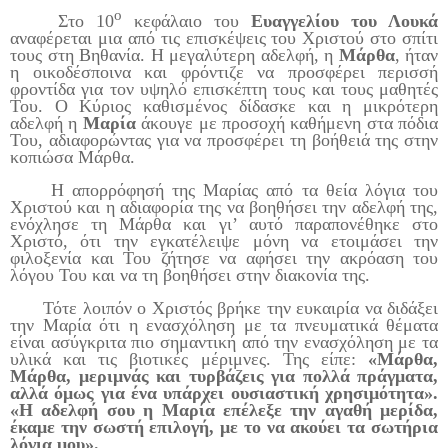
ο
Στο 10
κεφάλαιο του
Ευαγγελίου του Λουκά
αναφέρεται μια από τις επισκέψεις του Χριστού στο σπίτι
τους στη Βηθανία. Η μεγαλύτερη αδελφή, η
Μάρθα
, ήταν
η οικοδέσποινα και φρόντιζε να προσφέρει περισσή
φροντίδα για τον υψηλό επισκέπτη τους και τους μαθητές
Του. Ο Κύριος καθισμένος δίδασκε και η μικρότερη
αδελφή η
Μαρία
άκουγε με προσοχή καθήμενη στα πόδια
Του, αδιαφορώντας για να προσφέρει τη βοήθειά της στην
κοπιώσα Μάρθα.
Η απορρόφησή της Μαρίας από τα θεία λόγια του
Χριστού και η αδιαφορία της να βοηθήσει την αδελφή της,
ενόχλησε τη Μάρθα και γι’ αυτό παραπονέθηκε στο
Χριστό, ότι την εγκατέλειψε μόνη να ετοιμάσει την
φιλοξενία και Του ζήτησε να αφήσει την ακρόαση του
λόγου Του και να τη βοηθήσει στην διακονία της.
Τότε λοιπόν ο Χριστός βρήκε την ευκαιρία να διδάξει
την Μαρία ότι η ενασχόληση με τα πνευματικά θέματα
είναι ασύγκριτα πιο σημαντική από την ενασχόληση με τα
υλικά και τις βιοτικές μέριμνες. Της είπε:
«Μάρθα,
Μάρθα, μεριμνάς και τυρβάζεις για πολλά πράγματα,
αλλά όμως για ένα υπάρχει ουσιαστική χρησιμότητα».
«Η αδελφή σου η Μαρία επέλεξε την αγαθή μερίδα,
έκαμε την σωστή επιλογή, με το να ακούει τα σωτήρια
λόγια μου».