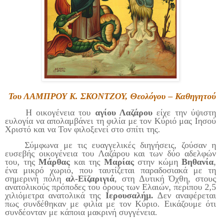
Του ΛΑΜΠΡΟΥ Κ. ΣΚΟΝΤΖΟΥ, Θεολόγου – Καθηγητού
Η οικογένεια του
αγίου Λαζάρου
είχε την ύψιστη
ευλογία να απολαμβάνει τη φιλία με τον Κύριό μας Ιησού
Χριστό και να Τον φιλοξενεί στο σπίτι της.
Σύμφωνα με τις ευαγγελικές διηγήσεις, ζούσαν η
ευσεβής οικογένεια του Λαζάρου και των δύο αδελφών
του, της
Μάρθας
και της
Μαρίας
στην κώμη
Βηθανία
,
ένα μικρό χωριό, που ταυτίζεται παραδοσιακά με τη
σημερινή πόλη
αλ-Εϊζαριγιά
, στη Δυτική Όχθη, στους
ανατολικούς πρόποδες του όρους των Ελαιών, περίπου 2,5
χιλιόμετρα ανατολικά της
Ιερουσαλήμ.
Δεν αναφέρεται
πως συνδέθηκαν με φιλία με τον Κύριο. Εικάζουμε ότι
συνδέονταν με κάποια μακρινή συγγένεια.