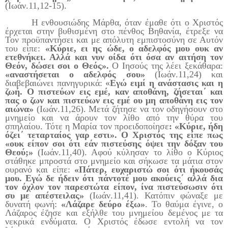
(Ιωάν.11,12-15).
Η ενθουσιώδης Μάρθα, όταν έμαθε ότι ο Χριστός
έρχεται στην βυθισμένη στο πένθος Βηθανία, έτρεξε να
Τον προϋπαντήσει και με απόλυτη εμπιστοσύνη σε Αυτόν
του είπε:
«Κύριε, ει ης ώδε, ο αδελφός μου ουκ αν
ετεθνήκει. Αλλά και νυν οίδα ότι όσα αν αιτήση τον
Θεόν, δώσει σοι ο Θεός».
Ο Ιησούς της λέει ξεκάθαρα:
«αναστήσεται ο αδελφός σου»
(Ιωάν.11,24) και
διαβεβαιώνει πανηγυρικά: «
Εγώ ειμί η ανάστασις και η
ζωή. Ο πιστεύων εις εμέ, καν αποθάνη, ζήσεται΄ και
πας ο ζων και πιστεύων εις εμέ ου μη αποθάνη εις τον
αιώνα»
(Ιωάν.11,26). Μετά ζήτησε να τον οδηγήσουν στο
μνημείο και να άρουν τον λίθο από την θύρα του
σπηλαίου. Τότε η Μαρία τον προειδοποίησε
: «Κύριε, ήδη
όζει΄ τεταρταίος γαρ εστι». Ο Χριστός της είπε πως
«ουκ είπον σοι ότι εάν πιστεύσης όψει την δόξαν του
Θεού;»
(Ιωάν.11,40). Αφού κύλησαν το λίθο ο Κύριος
στάθηκε μπροστά στο μνημείο και σήκωσε τα μάτια στον
ουρανό και είπε:
«Πάτερ, ευχαριστώ σοι ότι ήκουσάς
μου. Εγώ δε ήδειν ότι πάντοτέ μου ακούεις΄ αλλά δια
τον όχλον τον παρεστώτα είπον, ίνα πιστεύσωσιν ότι
συ με απέστειλας»
(Ιωάν.11,41). Κατόπιν φώναξε με
δυνατή φωνή:
«Λάζαρε δεύρο έξω»
. Το θαύμα έγινε, ο
Λάζαρος έζησε και εξήλθε του μνημείου δεμένος με τα
νεκρικά ενδύματα. Ο Χριστός έδωσε εντολή να τον