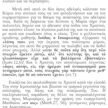
λύσουν και να περπατήσει.
Μετά από αυτό οι δύο άγιες αδελφές κάλεσαν τον
Κύριο στο σπιτικό τους να τον φιλοξενήσουν και να τον
ευχαριστήσουν για το θαύμα της ανάστασης του αδελφού
τους. Κατά τη διάρκεια του δείπνου η Μαρία πήρε ένα
πολυτελές δοχείο και το άδειασε στα πόδια του Χριστού,
και κατόπιν έλυσε τα πλούσια μαλλιά της και τα σκούπισε
με αυτά και ευωδίασε όλος ο οίκος. Τότε ο μελλοντικός
προδότης μαθητής
Ιούδας ο Ισκαριώτης
εξέφρασε τη
«λύπη του»
για την έκχυση του πολύτιμου μύρου,
λέγοντας ότι αυτό θα μπορούσε να πωληθεί και να δοθεί
στον φτωχούς. Αλλά
«εἶπε δὲ τοῦτο οὐχ ὅτι περὶ τῶν
πτωχῶν ἔμελεν αὐτῷ, ἀλλ' ὅτι κλέπτης ἦν, καὶ τὸ
γλωσσόκομον εἶχε καὶ τὰ βαλλόμενα ἐβάσταζεν»
(Ιωάν.12,6)! Και ο Χριστός τον αποστόμωσε λέγοντας:
«ἄφες αὐτήν, εἰς τὴν ἡμέραν τοῦ ἐνταφιασμοῦ μου
τετήρηκεν αὐτό. τοὺς πτωχοὺς γὰρ πάντοτε ἔχετε μεθ’
ἑαυτῶν, ἐμὲ δὲ οὐ πάντοτε ἔχετε»
(στ.7).
Εικάζεται ότι ακολούθησαν το Χριστό κατά την είσοδό
Του στην Ιερουσαλήμ και βίωσαν τα τραγικά γεγονότα της
σύλληψης, της δίκης και της σταύρωσής Του. Η
εκκλησιαστική παράδοση τις θέλει να συγκαταλέγονται
στις άγιες Μυροφόρες, με την φράση του ευαγγελιστή
Ματθαίου
«εν αις»
(Ματθ.27, 56), γενόμενες μάρτυρες
της Αναστάσεως.