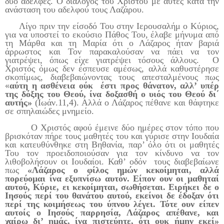
δύο αδελφές. Ο διάλογος του Χριστού με αυτές κατά την
ανάσταση του αδελφού τους Λαζάρου.
Λίγο πριν την είσοδό Του στην Ιερουσαλήμ ο Κύριος,
για να υποστεί το εκούσιο Πάθος Του, έλαβε μήνυμα από
τη Μάρθα και τη Μαρία ότι ο Λάζαρος ήταν βαριά
άρρωστος και Τον παρακαλούσαν να πάει να τον
γιατρέψει, όπως είχε γιατρέψει τόσους άλλους. Ο
Χριστός όμως δεν έσπευσε αμέσως, αλλά καθυστέρησε
σκοπίμως, διαβεβαιώνοντας τους απεσταλμένους πως
«
αύτη η ασθένεια ούκ έστι προς θάνατον, αλλ’ υπέρ
της δόξης του Θεού, ίνα δοξασθή ο υιός του Θεού δι΄
αυτής»
(Ιωάν.11,4). Αλλά ο Λάζαρος πέθανε και θάφτηκε
σε σπηλαιώδες μνημείο.
Ο Χριστός αφού έμεινε δύο ημέρες στον τόπο που
βρισκόταν πήρε τους μαθητές του και γύρισε στην Ιουδαία
και κατευθύνθηκε στη Βηθανία, παρ’ όλο ότι οι μαθητές
Του τον προειδοποιούσαν για τον κίνδυνο να τον
λιθοβολήσουν οι Ιουδαίοι. Καθ’ οδόν τους διαβεβαίωνε
πως
«Λάζαρος ο φίλος ημών κεκοίμηται, αλλά
πορεύομαι ίνα εξυπνίσω αυτόν. Είπον ουν οι μαθηταί
αυτού, Κύριε, ει κεκοίμηται, σωθήσεται. Ειρήκει δε ο
Ιησούς περί του θανάτου αυτού, εκείνοι δε έδοξαν ότι
περί της κοιμήσεως του ύπνου λέγει. Τότε ουν είπεν
αυτοίς ο Ιησούς παρρησία, Λάζαρος απέθανε, και
χαίρω δι’ ημάς, ίνα πιστεύητε, ότι ουκ ήμην εκεί»