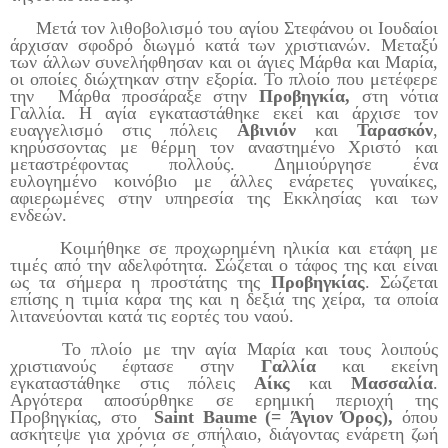
Μετά τον λιθοβολισμό του αγίου Στεφάνου οι Ιουδαίοι
άρχισαν σφοδρό διωγμό κατά των χριστιανών. Μεταξύ
των άλλων συνελήφθησαν και οι άγιες Μάρθα και Μαρία,
οι οποίες διώχτηκαν στην εξορία. Το πλοίο που μετέφερε
την Μάρθα προσάραξε στην
Προβηγκία,
στη νότια
Γαλλία. Η αγία εγκαταστάθηκε εκεί και άρχισε τον
ευαγγελισμό στις πόλεις
Αβινιόν
και
Ταρασκόν
,
κηρύσσοντας με θέρμη τον αναστημένο Χριστό και
μεταστρέφοντας πολλούς. Δημιούργησε ένα
ευλογημένο
κοινόβιο με άλλες ενάρετες γυναίκες,
αφιερωμένες στην υπηρεσία της Εκκλησίας και των
ενδεών.
Κοιμήθηκε σε προχωρημένη ηλικία και ετάφη με
τιμές από την αδελφότητα. Σώζεται ο τάφος της και είναι
ως τα σήμερα η προστάτης της
Προβηγκίας
. Σώζεται
επίσης η τιμία κάρα της και η δεξιά της χείρα, τα οποία
λιτανεύονται κατά τις εορτές του ναού.
Το πλοίο με την αγία Μαρία και τους λοιπούς
χριστιανούς έφτασε στην
Γαλλία
και εκείνη
εγκαταστάθηκε στις πόλεις
Αίκς
και
Μασσαλία
.
Αργότερα αποσύρθηκε σε ερημική περιοχή της
Προβηγκίας, στο
Saint Baume (= Άγιον Όρος),
όπου
ασκήτεψε για χρόνια σε σπήλαιο, διάγοντας ενάρετη ζωή