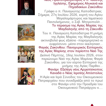
Ιγγλέσης, Εφημέριος Αλυκανά και
Πηγαδακίων Ζακύνθου
Γράφει ο π. Παναγιώτης Καποδίστριας
Σήμερα, 27η Ιουλίου 2026, εορτή του Αγίου
Μεγαλομάρτυρος και Ιαματικού
Παντελεήμονος, ο Σεβ. Μητροπολίτ...
Το πέρασμα της Αγίας Μαρίας της
Μαγδαληνής από τη Ζάκυνθο
Του π. Παναγιώτη Καποδίστρια Η μνήμη
της Αγίας Μαρίας της Μαγδαληνής
ακτινοβολεί φως εξαίσιο -παρηγορητικό κι
ευφρόσυνο- μέσα στον εκκλησιασ...
Φαγιάς Ζακύνθου: Πανηγυρικός Εσπερινός
της Αγίας Μαρίνης στον περίοπτο Ναό Της
Δειλινό Πέμπτης, 16ης Ιουλίου 2026, στον
περιώνυμο Ναό της Αγίας Μαρίνας Φαγιά
Ζακύνθου, για τον εόρτιο Εσπερινό της
μνήμης της Αγίας Παρθεν...
Φανάρι: Εξελέγη νέος Αρχιεπίσκοπος
Καναδά ο Νέας Ιερσέης Απόστολος
Η Αγία και Ιερά Σύνοδος του Οικουμενικού
Πατριαρχείου που συνεδριάζει από το πρωί
στο Φανάρι υπό την Προεδρία του
Οικουμενικού Πατριάρχου κ....