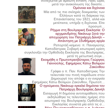
συνεχίζεται με αμείωτη ένταση. Λίγες ώρες
μετά την ανακοίνωση της δεκαπε...
Ομόνοια και διχόνοια
Μία από τις πιο σκληρές δοκιμασίες των
Ελλήνων κατά τη διάρκεια της
Επανάστασης του 1821, αλλά και
μετέπειτα, υπήρξε η διχόνοια. Είτε
προσωπ...
Ρήγμα στη Βουλγαρική Εκκλησία: Ο
αρχιμανδρίτης Νικάνωρ ζητά την
αποχώρηση του Πατριάρχη Δανιήλ –
Απάντηση με 15νθήμερη αργία
Ρεπορτάζ-κείμενο: π. Παναγιώτης
Καποδίστριας Σοβαρή εσωτερική κρίση
συγκλονίζει την Ορθόδοξη Εκκλησία της Βουλγαρίας,
μετά τη μετωπική σύγκ...
Εκοιμήθη ο Πρωτοπρεσβύτερος Γεώργιος
Γιαννούλης, Εφημέριος Κάτω Βολιμών
Ζακύνθου
Γράφει ο π. Παν. Καποδίστριας Την
τελευταία του πνοή παρέδωσε στον
Δημιουργό του απόψε ο εν ενεργεία
Εφημέριος Κάτω Βολιμών Ζακύνθου, Πρωτοπ...
Ο ηγούμενος Νικάνωρ εγκαλεί δημόσια τον
Πατριάρχη Βουλγαρίας Δανιήλ
Εισαγωγή Η δημόσια αντιπαράθεση που
εκδηλώθηκε τις τελευταίες ημέρες στο
εσωτερικό της Βουλγαρικής Ορθόδοξης
Εκκλησίας συνιστά μία από τις σ...
Νέος Πρωτοπρεσβύτερος ο π. Ιωάννης