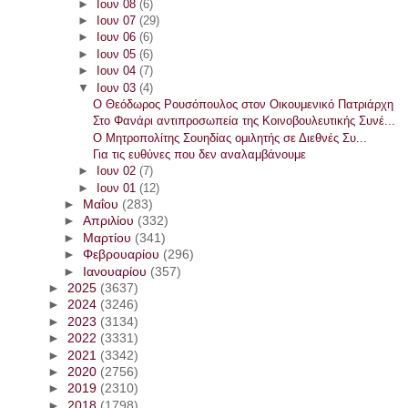
►
Ιουν 08
(6)
►
Ιουν 07
(29)
►
Ιουν 06
(6)
►
Ιουν 05
(6)
►
Ιουν 04
(7)
▼
Ιουν 03
(4)
Ο Θεόδωρος Ρουσόπουλος στον Οικουμενικό Πατριάρχη
Στο Φανάρι αντιπροσωπεία της Κοινοβουλευτικής Συνέ...
Ο Μητροπολίτης Σουηδίας ομιλητής σε Διεθνές Συ...
Για τις ευθύνες που δεν αναλαμβάνουμε
►
Ιουν 02
(7)
►
Ιουν 01
(12)
►
Μαΐου
(283)
►
Απριλίου
(332)
►
Μαρτίου
(341)
►
Φεβρουαρίου
(296)
►
Ιανουαρίου
(357)
►
2025
(3637)
►
2024
(3246)
►
2023
(3134)
►
2022
(3331)
►
2021
(3342)
►
2020
(2756)
►
2019
(2310)
►
2018
(1798)