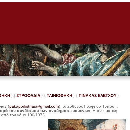
ΘΗΚΗ
} {
ΣΤΡΟΦΑΔΙΑ
} {
ΤΑΙΝΙΟΘΗΚΗ
} {
ΠΙΝΑΚΑΣ ΕΛΕ
ΓΧΟΥ
}
ριας
(
pakapodistrias@gmail.com
), υπεύθυνος Γραφείου Τύπου Ι.
φορά του συνδέσμου των αναδημοσιευόμενων
. Η
πνευματική
η από τον νόμο 100/1975.