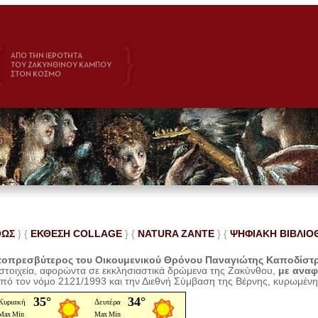
ΘΩΣ
} {
ΕΚΘΕΣΗ COLLAGE
}
{
NATURA ZANTE
} {
ΨΗΦΙΑΚΗ ΒΙΒΛΙΟ
οπρεσβύτερος του Οικουμενικού Θρόνου Παναγιώτης Καποδίστ
 στοιχεία, αφορώντα σε εκκλησιαστικά δρώμενα της Ζακύνθου,
με ανα
από τον νόμο 2121/1993 και την Διεθνή Σύμβαση της Βέρνης, κυρωμέν