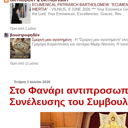
ORTHODOXY & ORTHOPRAXY
ECUMENICAL PATRIARCH BARTHOLOMEW: “ECUMEN
INERTIA”
-
VILNIUS, 8 JUNE 2026 *** Your Eminence Ginta
the Lord, Your Eminences, Excellencies, Graces, Rev...
Πριν από 1 μήνα
βουστροφηδόν
Σμύρνη μου αγαπημένη
-
Η *Σμύρνη μου αγαπημένη* είναι
Γρηγόρη Καραντινάκη και σενάριο Μιμής Ντενίση. Η ταινία
Πριν από 11 μήνες
Τετάρτη 3 Ιουνίου 2026
Στο Φανάρι αντιπροσωπε
Συνέλευσης του Συμβου