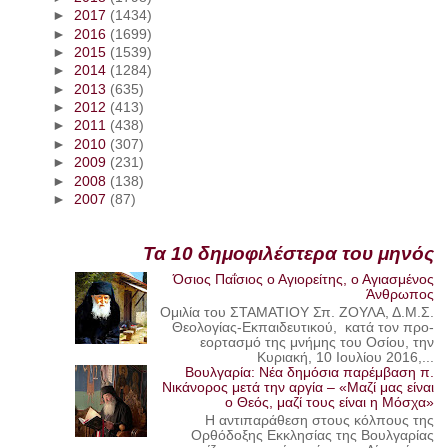
►
2017
(1434)
►
2016
(1699)
►
2015
(1539)
►
2014
(1284)
►
2013
(635)
►
2012
(413)
►
2011
(438)
►
2010
(307)
►
2009
(231)
►
2008
(138)
►
2007
(87)
Τα 10 δημοφιλέστερα του μηνός
Όσιος Παΐσιος ο Αγιορείτης, ο Αγιασμένος
Άνθρωπος
Ομιλία του ΣΤΑΜΑΤΙΟΥ Σπ. ΖΟΥΛΑ, Δ.Μ.Σ.
Θεολογίας-Εκπαιδευτικού, κατά τον προ-
εορτασμό της μνήμης του Οσίου, την
Κυριακή, 10 Ιουλίου 2016,...
Βουλγαρία: Νέα δημόσια παρέμβαση π.
Νικάνορος μετά την αργία – «Μαζί μας είναι
ο Θεός, μαζί τους είναι η Μόσχα»
Η αντιπαράθεση στους κόλπους της
Ορθόδοξης Εκκλησίας της Βουλγαρίας