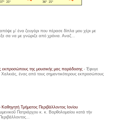
πόψε μ’ ένα ζευγάρι που πέρασε δίπλα μου χέρι με
αξε σα να με γνώριζε από χρόνια. Αναζ...
υς εκπροσώπους της μουσικής μας παράδοσης
-
Έφυγε
ης Χαλκιάς, ένας από τους σημαντικότερους εκπροσώπους
ο Καθηγητή Τμήματος Περιβάλλοντος Ιονίου
ουμενικοῦ Πατριάρχου κ. κ. Βαρθολομαίου κατά τήν
Περιβάλλοντος...