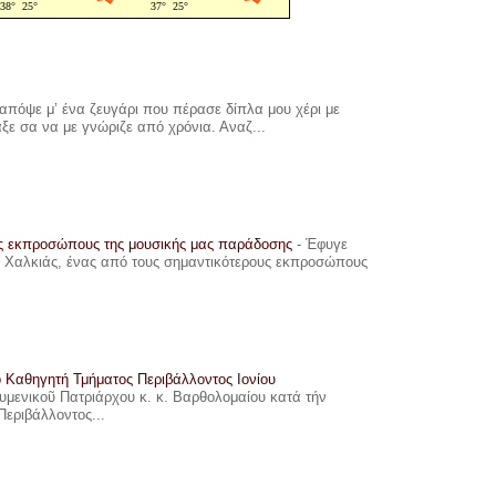
πόψε μ’ ένα ζευγάρι που πέρασε δίπλα μου χέρι με
αξε σα να με γνώριζε από χρόνια. Αναζ...
υς εκπροσώπους της μουσικής μας παράδοσης
-
Έφυγε
ης Χαλκιάς, ένας από τους σημαντικότερους εκπροσώπους
ο Καθηγητή Τμήματος Περιβάλλοντος Ιονίου
ουμενικοῦ Πατριάρχου κ. κ. Βαρθολομαίου κατά τήν
Περιβάλλοντος...