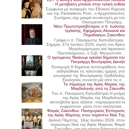
- Η μετάβαση μπαίνει στην τελική ευθεία
Σύμφωνα με αναφορές του Εθνικού Κήρυκα
και της Panhellenic Post , ο Αρχιεπίσκοπος
Σωτήριος είχε μακρά συνάντηση με τον
Οικουμενικό Πατριάρχ...
Νέος Πρωτοπρεσβύτερος ο π. Ιωάννης
Ιγγλέσης, Εφημέριος Αλυκανά και
Πηγαδακίων Ζακύνθου
Γράφει ο π. Παναγιώτης Καποδίστριας
Σήμερα, 27η Ιουλίου 2026, εορτή του Αγίου
Μεγαλομάρτυρος και Ιαματικού
Παντελεήμονος, ο Σεβ. Μητροπολίτ...
Ο ηγούμενος Νικάνωρ εγκαλεί δημόσια τον
Πατριάρχη Βουλγαρίας Δανιήλ
Εισαγωγή Η δημόσια αντιπαράθεση που
εκδηλώθηκε τις τελευταίες ημέρες στο
εσωτερικό της Βουλγαρικής Ορθόδοξης
Εκκλησίας συνιστά μία από τις σ...
Το πέρασμα της Αγίας Μαρίας της
Μαγδαληνής από τη Ζάκυνθο
Του π. Παναγιώτη Καποδίστρια Η μνήμη
της Αγίας Μαρίας της Μαγδαληνής
ακτινοβολεί φως εξαίσιο -παρηγορητικό κι
ευφρόσυνο- μέσα στον εκκλησιασ...
Φαγιάς Ζακύνθου: Πανηγυρικός Εσπερινός
της Αγίας Μαρίνης στον περίοπτο Ναό Της
Δειλινό Πέμπτης, 16ης Ιουλίου 2026, στον
περιώνυμο Ναό της Αγίας Μαρίνας Φαγιά
Ζακύνθου, για τον εόρτιο Εσπερινό της