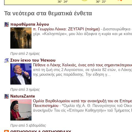
Τα νεότερα στα θεματικά ένθετα
παραθέματα λόγου
π. Γεωργίου Λέκκα: ΖΕΥΓΑΡΙ (ποίημα)
-
Διασταυρώθηκα α
χέρι. «Καλησπέρα», μου λέει άξαφνα η κυρία και με κοίτ
Πριν από 2 ημέρες
Στον ίσκιο του Ήσκιου
Πέθανε ο Λάκης Χαλκιάς, ένας από τους σημαντικότερο
από τη ζωή στις 2 Αυγούστου, σε ηλικία 82 ετών, ο Λάκ
της μουσικής μας παράδοσης. Την είδηση γ...
Πριν από 3 ημέρες
NaturaZante
Ομιλία Βαρθολομαίου κατά την ανακήρυξή του σε Επίτιμ
Πανεπιστημίου
-
*Ὁμιλία τῆς Α. Θ. Παναγιότητος τοῦ Οἰκ
ἀνακήρυξίν Του εἰς «Ἐπίτιμον Καθηγητήν» τοῦ Τμήματος 
Πριν από 5 εβδομάδες