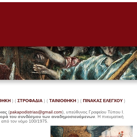
ΘΗΚΗ
} {
ΣΤΡΟΦΑΔΙΑ
} {
ΤΑΙΝΙΟΘΗΚΗ
} {
ΠΙΝΑΚΑΣ ΕΛΕ
ΓΧΟΥ
}
ριας
(
pakapodistrias@gmail.com
), υπεύθυνος Γραφείου Τύπου Ι.
φορά του συνδέσμου των αναδημοσιευόμενων
. Η
πνευματική
η από τον νόμο 100/1975.