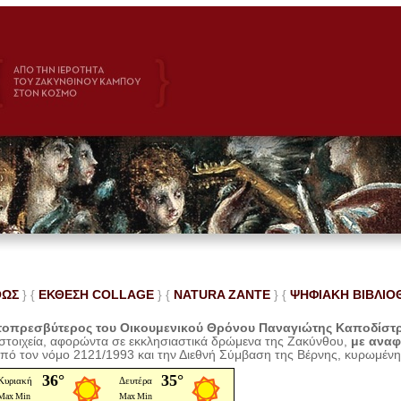
ΘΩΣ
} {
ΕΚΘΕΣΗ COLLAGE
}
{
NATURA ZANTE
} {
ΨΗΦΙΑΚΗ ΒΙΒΛΙΟ
οπρεσβύτερος του Οικουμενικού Θρόνου Παναγιώτης Καποδίστ
 στοιχεία, αφορώντα σε εκκλησιαστικά δρώμενα της Ζακύνθου,
με ανα
από τον νόμο 2121/1993 και την Διεθνή Σύμβαση της Βέρνης, κυρωμέν