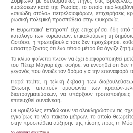
Σύμφωνα με διπλωματικές πηγές στις Βρυξέλλες
κυρώσεων κατά της Ρωσίας, το οποίο περιλαμβάνει
«σκιώδη στόλο» πετρελαιοφόρων, επιχειρήσεις κ
ρωσική πολεμική προσπάθεια στην Ουκρανία.
Η Ευρωπαϊκή Επιτροπή είχε επιχειρήσει ήδη από 
κατάλογο των κυρώσεων, επικαλούμενη τη δημόσια
Ωστόσο, η πρωτοβουλία τότε δεν προχώρησε, καθώ
υποστηρίζοντας ότι ένα τέτοιο μέτρο θα άγγιζε ζητή
Το κλίμα φαίνεται πλέον να έχει διαφοροποιηθεί με
του Πέτερ Μάγιαρ έχει αφήσει να εννοηθεί ότι δεν
γεγονός που άνοιξε τον δρόμο για την επαναφορά 
Παρά ταύτα, η τελική έκβαση των διαβουλεύσεω
Ένωσης απαιτούν ομοφωνία των κρατών-μελώ
διαπραγματεύσεων, να υπάρξουν τροποποιήσεις
επιτευχθεί συναίνεση.
Οι Βρυξέλλες επιδιώκουν να ολοκληρώσουν τις σχετι
εγκαίρως το νέο πακέτο μέτρων, το οποίο θεωρείτ
στην προσπάθεια αύξησης της πίεσης προς τη Μόσχ
Δημοσιεύτηκε στις
8:29 μ.μ.