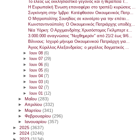
Το έλεος ως εκκλησιαστικό γεγονός και η θεραπεία τ...
Η Ευρωπαϊκή Ένωση επαναφέρει στο τραπέζι κυρώσεις ...
Συγκίνηση στην Ίμβρο: Κατέφθασαν Οικουμενικός Πατρ...
Ο Μητροπολίτης Σουηδίας σε κονσέρτο για την επέτει...
Κωνσταντινούπολη: Ο Οικουμενικός Πατριάρχης υποδέχ...
Νέα Υόρκη: Ο Αρχιμανδρίτης Χρυσόστομος Γκίλμπερτ ε...
3.000.000 αναγνώσεις "Νυχθημερόν" από 21/2 έως 9/6...
Βίλνιους: Ισχυρό μήνυμα Οικουμενικού Πατριάρχη για...
Άγιος Κύριλλος Αλεξανδρείας: ο μεγάλος δογματικός ...
►
Ιουν 08
(6)
►
Ιουν 07
(29)
►
Ιουν 06
(6)
►
Ιουν 05
(6)
►
Ιουν 04
(7)
►
Ιουν 03
(4)
►
Ιουν 02
(7)
►
Ιουν 01
(12)
►
Μαΐου
(283)
►
Απριλίου
(332)
►
Μαρτίου
(341)
►
Φεβρουαρίου
(296)
►
Ιανουαρίου
(357)
►
2025
(3637)
►
2024
(3246)
►
2023
(3134)