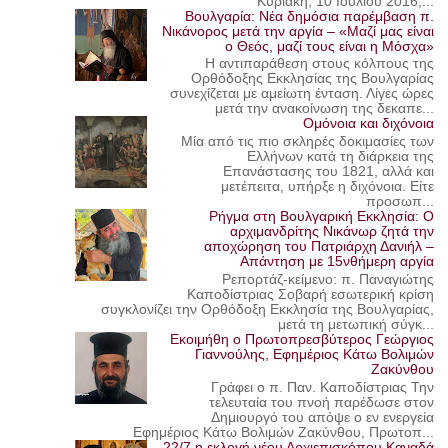
Κυριακή, 10 Ιουλίου 2016,...
Βουλγαρία: Νέα δημόσια παρέμβαση π.
Νικάνορος μετά την αργία – «Μαζί μας είναι
ο Θεός, μαζί τους είναι η Μόσχα»
Η αντιπαράθεση στους κόλπους της
Ορθόδοξης Εκκλησίας της Βουλγαρίας
συνεχίζεται με αμείωτη ένταση. Λίγες ώρες
μετά την ανακοίνωση της δεκαπε...
Ομόνοια και διχόνοια
Μία από τις πιο σκληρές δοκιμασίες των
Ελλήνων κατά τη διάρκεια της
Επανάστασης του 1821, αλλά και
μετέπειτα, υπήρξε η διχόνοια. Είτε
προσωπ...
Ρήγμα στη Βουλγαρική Εκκλησία: Ο
αρχιμανδρίτης Νικάνωρ ζητά την
αποχώρηση του Πατριάρχη Δανιήλ –
Απάντηση με 15νθήμερη αργία
Ρεπορτάζ-κείμενο: π. Παναγιώτης
Καποδίστριας Σοβαρή εσωτερική κρίση
συγκλονίζει την Ορθόδοξη Εκκλησία της Βουλγαρίας,
μετά τη μετωπική σύγκ...
Εκοιμήθη ο Πρωτοπρεσβύτερος Γεώργιος
Γιαννούλης, Εφημέριος Κάτω Βολιμών
Ζακύνθου
Γράφει ο π. Παν. Καποδίστριας Την
τελευταία του πνοή παρέδωσε στον
Δημιουργό του απόψε ο εν ενεργεία
Εφημέριος Κάτω Βολιμών Ζακύνθου, Πρωτοπ...
22/7 η εκλογή νέου Αρχιεπισκόπου Καναδά