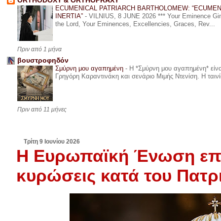
ORTHODOXY & ORTHOPRAXY
ECUMENICAL PATRIARCH BARTHOLOMEW: “ECUMEN
INERTIA”
-
VILNIUS, 8 JUNE 2026 *** Your Eminence Ginta
the Lord, Your Eminences, Excellencies, Graces, Rev...
Πριν από 1 μήνα
βουστροφηδόν
Σμύρνη μου αγαπημένη
-
Η *Σμύρνη μου αγαπημένη* είναι
Γρηγόρη Καραντινάκη και σενάριο Μιμής Ντενίση. Η ταινία
Πριν από 11 μήνες
Τρίτη 9 Ιουνίου 2026
Η Ευρωπαϊκή Ένωση επα
κυρώσεις κατά του Πατ