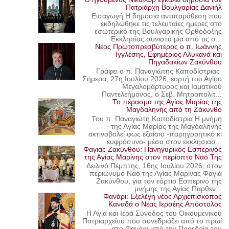
Πατριάρχη Βουλγαρίας Δανιήλ
Εισαγωγή Η δημόσια αντιπαράθεση που
εκδηλώθηκε τις τελευταίες ημέρες στο
εσωτερικό της Βουλγαρικής Ορθόδοξης
Εκκλησίας συνιστά μία από τις σ...
Νέος Πρωτοπρεσβύτερος ο π. Ιωάννης
Ιγγλέσης, Εφημέριος Αλυκανά και
Πηγαδακίων Ζακύνθου
Γράφει ο π. Παναγιώτης Καποδίστριας
Σήμερα, 27η Ιουλίου 2026, εορτή του Αγίου
Μεγαλομάρτυρος και Ιαματικού
Παντελεήμονος, ο Σεβ. Μητροπολίτ...
Το πέρασμα της Αγίας Μαρίας της
Μαγδαληνής από τη Ζάκυνθο
Του π. Παναγιώτη Καποδίστρια Η μνήμη
της Αγίας Μαρίας της Μαγδαληνής
ακτινοβολεί φως εξαίσιο -παρηγορητικό κι
ευφρόσυνο- μέσα στον εκκλησιασ...
Φαγιάς Ζακύνθου: Πανηγυρικός Εσπερινός
της Αγίας Μαρίνης στον περίοπτο Ναό Της
Δειλινό Πέμπτης, 16ης Ιουλίου 2026, στον
περιώνυμο Ναό της Αγίας Μαρίνας Φαγιά
Ζακύνθου, για τον εόρτιο Εσπερινό της
μνήμης της Αγίας Παρθεν...
Φανάρι: Εξελέγη νέος Αρχιεπίσκοπος
Καναδά ο Νέας Ιερσέης Απόστολος
Η Αγία και Ιερά Σύνοδος του Οικουμενικού
Πατριαρχείου που συνεδριάζει από το πρωί
στο Φανάρι υπό την Προεδρία του