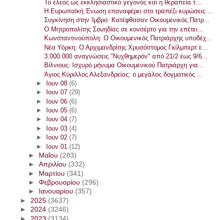
Το έλεος ως εκκλησιαστικό γεγονός και η θεραπεία τ...
Η Ευρωπαϊκή Ένωση επαναφέρει στο τραπέζι κυρώσεις ...
Συγκίνηση στην Ίμβρο: Κατέφθασαν Οικουμενικός Πατρ...
Ο Μητροπολίτης Σουηδίας σε κονσέρτο για την επέτει...
Κωνσταντινούπολη: Ο Οικουμενικός Πατριάρχης υποδέχ...
Νέα Υόρκη: Ο Αρχιμανδρίτης Χρυσόστομος Γκίλμπερτ ε...
3.000.000 αναγνώσεις "Νυχθημερόν" από 21/2 έως 9/6...
Βίλνιους: Ισχυρό μήνυμα Οικουμενικού Πατριάρχη για...
Άγιος Κύριλλος Αλεξανδρείας: ο μεγάλος δογματικός ...
►
Ιουν 08
(6)
►
Ιουν 07
(29)
►
Ιουν 06
(6)
►
Ιουν 05
(6)
►
Ιουν 04
(7)
►
Ιουν 03
(4)
►
Ιουν 02
(7)
►
Ιουν 01
(12)
►
Μαΐου
(283)
►
Απριλίου
(332)
►
Μαρτίου
(341)
►
Φεβρουαρίου
(296)
►
Ιανουαρίου
(357)
►
2025
(3637)
►
2024
(3246)
►
2023
(3134)