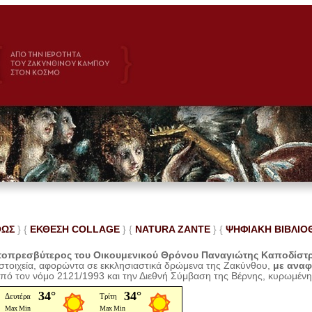
ΘΩΣ
} {
ΕΚΘΕΣΗ COLLAGE
}
{
NATURA ZANTE
} {
ΨΗΦΙΑΚΗ ΒΙΒΛΙΟ
οπρεσβύτερος του Οικουμενικού Θρόνου Παναγιώτης Καποδίστ
 στοιχεία, αφορώντα σε εκκλησιαστικά δρώμενα της Ζακύνθου,
με ανα
από τον νόμο 2121/1993 και την Διεθνή Σύμβαση της Βέρνης, κυρωμέν