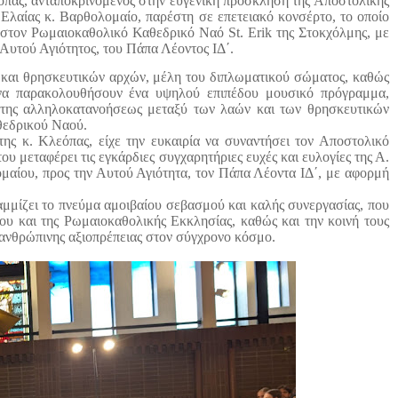
όπας, ανταποκρινόμενος στην ευγενική πρόσκληση της Αποστολικής
Ελαίας κ. Βαρθολομαίο, παρέστη σε επετειακό κονσέρτο, το οποίο
6, στον Ρωμαιοκαθολικό Καθεδρικό Ναό
St
.
Erik
της Στοκχόλμης, με
 Αυτού Αγιότητος, του Πάπα Λέοντος ΙΔ΄.
 και θρησκευτικών αρχών, μέλη του διπλωματικού σώματος, καθώς
α να παρακολουθήσουν ένα υψηλού επιπέδου μουσικό πρόγραμμα,
ι της αλληλοκατανοήσεως μεταξύ των λαών και των θρησκευτικών
θεδρικού Ναού.
ης κ. Κλεόπας, είχε την ευκαιρία να συναντήσει τον Αποστολικό
 του μεταφέρει τις εγκάρδιες συγχαρητήριες ευχές και ευλογίες της Α.
μαίου, προς την Αυτού Αγιότητα, τον Πάπα Λέοντα ΙΔ΄, με αφορμή
μίζει το πνεύμα αμοιβαίου σεβασμού και καλής συνεργασίας, που
ίου και της Ρωμαιοκαθολικής Εκκλησίας, καθώς και την κοινή τους
ς ανθρώπινης αξιοπρέπειας στον σύγχρονο κόσμο.