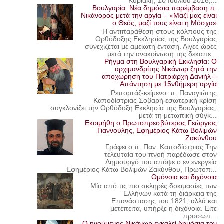
Κυριακή, 10 Ιουλίου 2016,...
Βουλγαρία: Νέα δημόσια παρέμβαση π.
Νικάνορος μετά την αργία – «Μαζί μας είναι
ο Θεός, μαζί τους είναι η Μόσχα»
Η αντιπαράθεση στους κόλπους της
Ορθόδοξης Εκκλησίας της Βουλγαρίας
συνεχίζεται με αμείωτη ένταση. Λίγες ώρες
μετά την ανακοίνωση της δεκαπε...
Ρήγμα στη Βουλγαρική Εκκλησία: Ο
αρχιμανδρίτης Νικάνωρ ζητά την
αποχώρηση του Πατριάρχη Δανιήλ –
Απάντηση με 15νθήμερη αργία
Ρεπορτάζ-κείμενο: π. Παναγιώτης
Καποδίστριας Σοβαρή εσωτερική κρίση
συγκλονίζει την Ορθόδοξη Εκκλησία της Βουλγαρίας,
μετά τη μετωπική σύγκ...
Εκοιμήθη ο Πρωτοπρεσβύτερος Γεώργιος
Γιαννούλης, Εφημέριος Κάτω Βολιμών
Ζακύνθου
Γράφει ο π. Παν. Καποδίστριας Την
τελευταία του πνοή παρέδωσε στον
Δημιουργό του απόψε ο εν ενεργεία
Εφημέριος Κάτω Βολιμών Ζακύνθου, Πρωτοπ...
Ομόνοια και διχόνοια
Μία από τις πιο σκληρές δοκιμασίες των
Ελλήνων κατά τη διάρκεια της
Επανάστασης του 1821, αλλά και
μετέπειτα, υπήρξε η διχόνοια. Είτε
προσωπ...
Ο ηγούμενος Νικάνωρ εγκαλεί δημόσια τον