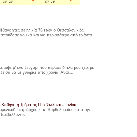
έθανε χτες σε ηλικία 76 ετών ο Θεσσαλονικιός
σπούδασε νομικά και για περισσότερο από τριάντα
πόψε μ’ ένα ζευγάρι που πέρασε δίπλα μου χέρι με
αξε σα να με γνώριζε από χρόνια. Αναζ...
ο Καθηγητή Τμήματος Περιβάλλοντος Ιονίου
ουμενικοῦ Πατριάρχου κ. κ. Βαρθολομαίου κατά τήν
Περιβάλλοντος...