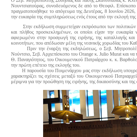
Ο Σεβ. Μητροπολίτης Σουηδίας και πάσης Σκανδιναυΐας κ. Κλε
Νουντσιατούρας, συνοδευόμενος δε από το Θεοφιλ. Επίσκοπο 
πραγματοποιήθηκε το απόγευμα της Δευτέρας, 8 Ιουνίου 202
την ευκαιρία της συμπληρώσεως ενός έτους από την εκλογή της
Στην εκδήλωση συμμ
ετείχαν εκπρόσωποι των πολιτικών
και πλήθος προσκεκλημένων, οι οποίοι είχαν την ευκαιρί
αφιερωμένο στην προαγωγή της ειρήνης, της καταλλαγής κα
κοινοτήτων, που απέδωσαν μέλη της νεανικής χορωδίας του Κα
Πριν την έναρξη της εκδηλώσεως, ο Σεβ. Μητροπολίτ
Νούντσιο, Σεβ. Αρχιεπίσκοπο του
Orange
κ. Julio Murat και να
Θ. Παναγιότητος, του Οικουμενικού Πατριάρχου κ. κ. Βαρθολο
την πρώτη επέτειο της εκλογής του.
Η παρουσία του Ποιμενάρχου μας στην εκδήλωση υπογραμ
χαρακτηρίζει τις σχέσεις μεταξύ του Οικουμενικού Πατριαρχε
μέριμνα για την προώθηση της ειρήνης, της δικαιοσύνης και τη