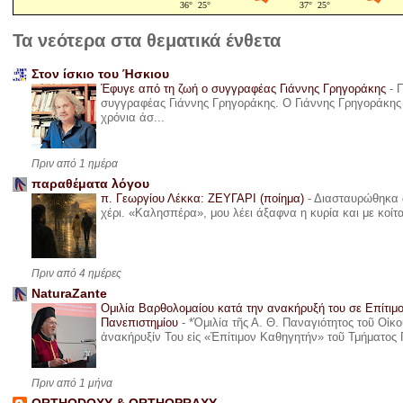
Τα νεότερα στα θεματικά ένθετα
Στον ίσκιο του Ήσκιου
Έφυγε από τη ζωή ο συγγραφέας Γιάννης Γρηγοράκης
-
Π
συγγραφέας Γιάννης Γρηγοράκης. Ο Γιάννης Γρηγοράκης 
χρόνια άσ...
Πριν από 1 ημέρα
παραθέματα λόγου
π. Γεωργίου Λέκκα: ΖΕΥΓΑΡΙ (ποίημα)
-
Διασταυρώθηκα α
χέρι. «Καλησπέρα», μου λέει άξαφνα η κυρία και με κοίτ
Πριν από 4 ημέρες
NaturaZante
Ομιλία Βαρθολομαίου κατά την ανακήρυξή του σε Επίτιμ
Πανεπιστημίου
-
*Ὁμιλία τῆς Α. Θ. Παναγιότητος τοῦ Οἰκ
ἀνακήρυξίν Του εἰς «Ἐπίτιμον Καθηγητήν» τοῦ Τμήματος 
Πριν από 1 μήνα