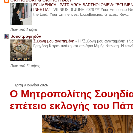
ORTHODOXY & ORTHOPRAXY
ECUMENICAL PATRIARCH BARTHOLOMEW: “ECUMEN
INERTIA”
-
VILNIUS, 8 JUNE 2026 *** Your Eminence Ginta
the Lord, Your Eminences, Excellencies, Graces, Rev...
Πριν από 1 μήνα
βουστροφηδόν
Σμύρνη μου αγαπημένη
-
Η *Σμύρνη μου αγαπημένη* είναι
Γρηγόρη Καραντινάκη και σενάριο Μιμής Ντενίση. Η ταινία
Πριν από 11 μήνες
Τρίτη 9 Ιουνίου 2026
Ο Μητροπολίτης Σουηδία
επέτειο εκλογής του Πά