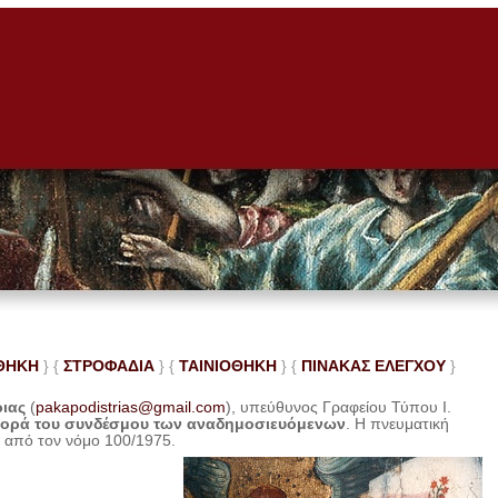
ΘΗΚΗ
} {
ΣΤΡΟΦΑΔΙΑ
} {
ΤΑΙΝΙΟΘΗΚΗ
} {
ΠΙΝΑΚΑΣ ΕΛΕ
ΓΧΟΥ
}
ριας
(
pakapodistrias@gmail.com
), υπεύθυνος Γραφείου Τύπου Ι.
φορά του συνδέσμου των αναδημοσιευόμενων
. Η
πνευματική
η από τον νόμο 100/1975.