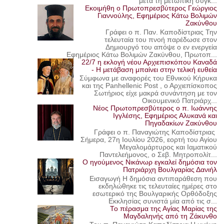
μετά τη μετωπική σύγκ...
Εκοιμήθη ο Πρωτοπρεσβύτερος Γεώργιος
Γιαννούλης, Εφημέριος Κάτω Βολιμών
Ζακύνθου
Γράφει ο π. Παν. Καποδίστριας Την
τελευταία του πνοή παρέδωσε στον
Δημιουργό του απόψε ο εν ενεργεία
Εφημέριος Κάτω Βολιμών Ζακύνθου, Πρωτοπ...
22/7 η εκλογή νέου Αρχιεπισκόπου Καναδά
- Η μετάβαση μπαίνει στην τελική ευθεία
Σύμφωνα με αναφορές του Εθνικού Κήρυκα
και της Panhellenic Post , ο Αρχιεπίσκοπος
Σωτήριος είχε μακρά συνάντηση με τον
Οικουμενικό Πατριάρχ...
Νέος Πρωτοπρεσβύτερος ο π. Ιωάννης
Ιγγλέσης, Εφημέριος Αλυκανά και
Πηγαδακίων Ζακύνθου
Γράφει ο π. Παναγιώτης Καποδίστριας
Σήμερα, 27η Ιουλίου 2026, εορτή του Αγίου
Μεγαλομάρτυρος και Ιαματικού
Παντελεήμονος, ο Σεβ. Μητροπολίτ...
Ο ηγούμενος Νικάνωρ εγκαλεί δημόσια τον
Πατριάρχη Βουλγαρίας Δανιήλ
Εισαγωγή Η δημόσια αντιπαράθεση που
εκδηλώθηκε τις τελευταίες ημέρες στο
εσωτερικό της Βουλγαρικής Ορθόδοξης
Εκκλησίας συνιστά μία από τις σ...
Το πέρασμα της Αγίας Μαρίας της
Μαγδαληνής από τη Ζάκυνθο