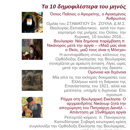
Τα 10 δημοφιλέστερα του μηνός
Όσιος Παΐσιος ο Αγιορείτης, ο Αγιασμένος
Άνθρωπος
Ομιλία του ΣΤΑΜΑΤΙΟΥ Σπ. ΖΟΥΛΑ, Δ.Μ.Σ.
Θεολογίας-Εκπαιδευτικού, κατά τον προ-
εορτασμό της μνήμης του Οσίου, την
Κυριακή, 10 Ιουλίου 2016,...
Βουλγαρία: Νέα δημόσια παρέμβαση π.
Νικάνορος μετά την αργία – «Μαζί μας είναι
ο Θεός, μαζί τους είναι η Μόσχα»
Η αντιπαράθεση στους κόλπους της
Ορθόδοξης Εκκλησίας της Βουλγαρίας
συνεχίζεται με αμείωτη ένταση. Λίγες ώρες
μετά την ανακοίνωση της δεκαπε...
Ομόνοια και διχόνοια
Μία από τις πιο σκληρές δοκιμασίες των
Ελλήνων κατά τη διάρκεια της
Επανάστασης του 1821, αλλά και
μετέπειτα, υπήρξε η διχόνοια. Είτε
προσωπ...
Ρήγμα στη Βουλγαρική Εκκλησία: Ο
αρχιμανδρίτης Νικάνωρ ζητά την
αποχώρηση του Πατριάρχη Δανιήλ –
Απάντηση με 15νθήμερη αργία
Ρεπορτάζ-κείμενο: π. Παναγιώτης
Καποδίστριας Σοβαρή εσωτερική κρίση
συγκλονίζει την Ορθόδοξη Εκκλησία της Βουλγαρίας,