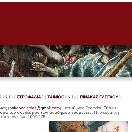
ΘΗΚΗ
} {
ΣΤΡΟΦΑΔΙΑ
} {
ΤΑΙΝΙΟΘΗΚΗ
} {
ΠΙΝΑΚΑΣ ΕΛΕ
ΓΧΟΥ
}
ριας
(
pakapodistrias@gmail.com
), υπεύθυνος Γραφείου Τύπου Ι.
φορά του συνδέσμου των αναδημοσιευόμενων
. Η
πνευματική
η από τον νόμο 100/1975.