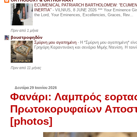
ORTHODOXY & ORTHOPRAXY
ECUMENICAL PATRIARCH BARTHOLOMEW: “ECUMEN
INERTIA”
-
VILNIUS, 8 JUNE 2026 *** Your Eminence Ginta
the Lord, Your Eminences, Excellencies, Graces, Rev...
Πριν από 1 μήνα
βουστροφηδόν
Σμύρνη μου αγαπημένη
-
Η *Σμύρνη μου αγαπημένη* είναι
Γρηγόρη Καραντινάκη και σενάριο Μιμής Ντενίση. Η ταινία
Πριν από 11 μήνες
Δευτέρα 29 Ιουνίου 2026
Φανάρι: Λαμπρός εορτα
Πρωτοκορυφαίων Αποστ
[photos]