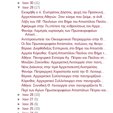
►
Ιουν 30
(11)
▼
Ιουν 29
(17)
Εκοιμήθη ο π. Ευστράτιος Δήσσος, ψυχή του Προσκυνή...
Αρχιεπίσκοπος Αθηνών: Στον κόσμο που ζούμε, οι άνθ...
Λήξη των ΛΒ´ Παυλείων στο Βήμα του Αποστόλου Παύλο...
Αφιέρωμα στην 7η επέτειο της ενθρονίσεως του Αρχιε...
Φανάρι: Λαμπρός εορτασμός των Πρωτοκορυφαίων
Αποστ...
Αντιπροσωπεία του Οικουμενικού Πατριαρχείου στην Θ...
Οι δύο Πρωτοκορυφαίοι Απόστολοι, πυλώνες της θεογν...
Βέροια: Διορθόδοξος Εσπερινός στο Βήμα του Αποστόλ...
Αρχαία Κόρινθος: Εορτή Αποστόλου Παύλου στο Βήμα τ...
Αθήνα: Πανηγυρικά Εσπέρια Αγ. Πέτρου και Παύλου στ...
Μουζάκι Ζακύνθου: Αρχιερατική Λειτουργία στον πανη...
Νέος Διάκονος στην Ιερά Αρχιεπισκοπή Αυστραλίας
Φανάρι: Πατριαρχική Χοροστασία κατά την Θ. Λειτουρ...
Βέροια: Αρχιερατικό Συλλείτουργο στην πανηγυρίζουσ...
Κόρινθος: Αρχιερατικό Συλλείτουργο στον πανηγυρίζο...
Αθήνα: Συνοδική Θ. Λειτουργία στον πανηγυρίζοντα Ν...
Περί των Αγίων Πρωτοκορυφαίων Αποστόλων Πέτρου και...
►
Ιουν 28
(10)
►
Ιουν 27
(5)
►
Ιουν 26
(6)
►
Ιουν 25
(10)