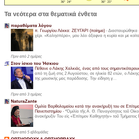
Τα νεότερα στα θεματικά ένθετα
παραθέματα λόγου
π. Γεωργίου Λέκκα: ΖΕΥΓΑΡΙ (ποίημα)
-
Διασταυρώθηκα α
χέρι. «Καλησπέρα», μου λέει άξαφνα η κυρία και με κοίτ
Πριν από 2 ημέρες
Στον ίσκιο του Ήσκιου
Πέθανε ο Λάκης Χαλκιάς, ένας από τους σημαντικότερο
από τη ζωή στις 2 Αυγούστου, σε ηλικία 82 ετών, ο Λάκ
της μουσικής μας παράδοσης. Την είδηση γ...
Πριν από 3 ημέρες
NaturaZante
Ομιλία Βαρθολομαίου κατά την ανακήρυξή του σε Επίτιμ
Πανεπιστημίου
-
*Ὁμιλία τῆς Α. Θ. Παναγιότητος τοῦ Οἰκ
ἀνακήρυξίν Του εἰς «Ἐπίτιμον Καθηγητήν» τοῦ Τμήματος 
Πριν από 5 εβδομάδες