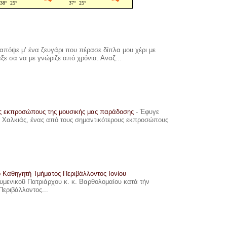
πόψε μ’ ένα ζευγάρι που πέρασε δίπλα μου χέρι με
αξε σα να με γνώριζε από χρόνια. Αναζ...
υς εκπροσώπους της μουσικής μας παράδοσης
-
Έφυγε
ης Χαλκιάς, ένας από τους σημαντικότερους εκπροσώπους
ο Καθηγητή Τμήματος Περιβάλλοντος Ιονίου
ουμενικοῦ Πατριάρχου κ. κ. Βαρθολομαίου κατά τήν
Περιβάλλοντος...