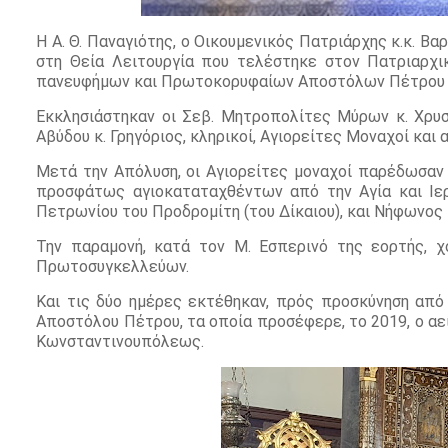
H Α. Θ. Παναγιότης, o Οικουμενικός Πατριάρχης κ.κ. Βα
στη Θεία Λειτουργία που τελέστηκε στον Πατριαρχι
πανευφήμων και Πρωτοκορυφαίων Αποστόλων Πέτρου 
Εκκλησιάστηκαν οι Σεβ. Μητροπολίτες Μύρων κ. Χρυσό
Αβύδου κ. Γρηγόριος, κληρικοί, Αγιορείτες Μοναχοί και 
Μετά την Απόλυση, οι Αγιορείτες μοναχοί παρέδωσα
προσφάτως αγιοκαταταχθέντων από την Αγία και Ιερ
Πετρωνίου του Προδρομίτη (του Δίκαιου), και Νήφωνος
Την παραμονή, κατά τον Μ. Εσπερινό της εορτής, χ
Πρωτοσυγκελλεύων.
Και τις δύο ημέρες εκτέθηκαν, πρός προσκύνηση από
Αποστόλου Πέτρου, τα οποία προσέφερε, το 2019, ο α
Κωνσταντινουπόλεως.