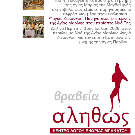
Του π. Παναγιώτη Καποδίστρια Η μνήμη
της Αγίας Μαρίας της Μαγδαληνής
ακτινοβολεί φως εξαίσιο -παρηγορητικό κι
ευφρόσυνο- μέσα στον εκκλησιασ...
Φαγιάς Ζακύνθου: Πανηγυρικός Εσπερινός
της Αγίας Μαρίνης στον περίοπτο Ναό Της
Δειλινό Πέμπτης, 16ης Ιουλίου 2026, στον
περιώνυμο Ναό της Αγίας Μαρίνας Φαγιά
Ζακύνθου, για τον εόρτιο Εσπερινό της
μνήμης της Αγίας Παρθεν...