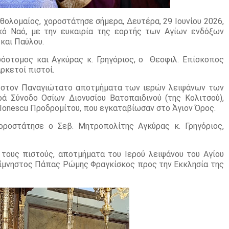
ρθολομαίος, χοροστάτησε σήμερα, Δευτέρα, 29 Ιουνίου 2026,
κό Ναό, με την ευκαιρία της εορτής των Αγίων ενδόξων
και Παύλου.
στομος και Αγκύρας κ. Γρηγόριος, ο
Θεοφιλ. Επίσκοπος
αρκετοί πιστοί.
ν στον Παναγιώτατο αποτμήματα των ιερών λειψάνων των
ά Σύνοδο Οσίων Διονυσίου Βατοπαιδινού (της Κολιτσού),
 Ionescu Προδρομίτου, που εγκαταβίωσαν στο Άγιον Όρος.
οροστάτησε ο Σεβ. Μητροπολίτης Αγκύρας κ. Γρηγόριος,
 τους πιστούς, αποτμήματα του Ιερού λειψάνου του Αγίου
είμνηστος Πάπας Ρώμης Φραγκίσκος προς την Εκκλησία της