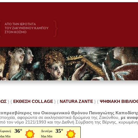
ΘΩΣ
} {
ΕΚΘΕΣΗ COLLAGE
}
{
NATURA ZANTE
} {
ΨΗΦΙΑΚΗ ΒΙΒΛΙΟ
οπρεσβύτερος του Οικουμενικού Θρόνου Παναγιώτης Καποδίστ
 στοιχεία, αφορώντα σε εκκλησιαστικά δρώμενα της Ζακύνθου,
με ανα
από τον νόμο 2121/1993 και την Διεθνή Σύμβαση της Βέρνης, κυρωμέν