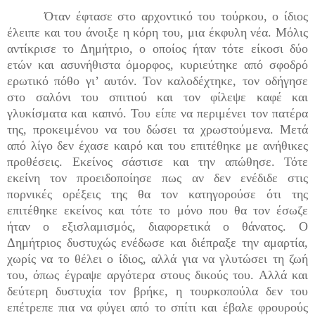
Όταν έφτασε στο αρχοντικό του τούρκου, ο ίδιος
έλειπε και του άνοιξε η κόρη του, μια έκφυλη νέα. Μόλις
αντίκρισε το Δημήτριο, ο οποίος ήταν τότε είκοσι δύο
ετών και ασυνήθιστα όμορφος, κυριεύτηκε από σφοδρό
ερωτικό πόθο γι’ αυτόν. Τον καλοδέχτηκε, τον οδήγησε
στο σαλόνι του σπιτιού και τον φίλεψε καφέ και
γλυκίσματα και καπνό. Του είπε να περιμένει τον πατέρα
της, προκειμένου να του δώσει τα χρωστούμενα. Μετά
από λίγο δεν έχασε καιρό και του επιτέθηκε με ανήθικες
προθέσεις. Εκείνος σάστισε και την απώθησε. Τότε
εκείνη τον προειδοποίησε πως αν δεν ενέδιδε στις
πορνικές ορέξεις της θα τον κατηγορούσε ότι της
επιτέθηκε εκείνος και τότε το μόνο που θα τον έσωζε
ήταν ο εξισλαμισμός, διαφορετικά ο θάνατος. Ο
Δημήτριος δυστυχώς ενέδωσε και διέπραξε την αμαρτία,
χωρίς να το θέλει ο ίδιος, αλλά για να γλυτώσει τη ζωή
του, όπως έγραψε αργότερα στους δικούς του. Αλλά και
δεύτερη δυστυχία τον βρήκε, η τουρκοπούλα δεν του
επέτρεπε πια να φύγει από το σπίτι και έβαλε φρουρούς