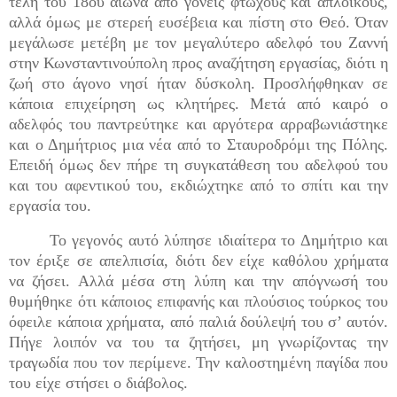
τέλη του 18ου αιώνα από γονείς φτωχούς και απλοϊκούς,
αλλά όμως με στερεή ευσέβεια και πίστη στο Θεό. Όταν
μεγάλωσε μετέβη με τον μεγαλύτερο αδελφό του Ζαννή
στην Κωνσταντινούπολη προς αναζήτηση εργασίας, διότι η
ζωή στο άγονο νησί ήταν δύσκολη. Προσλήφθηκαν σε
κάποια επιχείρηση ως κλητήρες. Μετά από καιρό ο
αδελφός του παντρεύτηκε και αργότερα αρραβωνιάστηκε
και ο Δημήτριος μια νέα από το Σταυροδρόμι της Πόλης.
Επειδή όμως δεν πήρε τη συγκατάθεση του αδελφού του
και του αφεντικού του, εκδιώχτηκε από το σπίτι και την
εργασία του.
Το γεγονός αυτό λύπησε ιδιαίτερα το Δημήτριο και
τον έριξε σε απελπισία, διότι δεν είχε καθόλου χρήματα
να ζήσει. Αλλά μέσα στη λύπη και την απόγνωσή του
θυμήθηκε ότι κάποιος επιφανής και πλούσιος τούρκος του
όφειλε κάποια χρήματα, από παλιά δούλεψή του σ’ αυτόν.
Πήγε λοιπόν να του τα ζητήσει, μη γνωρίζοντας την
τραγωδία που τον περίμενε. Την καλοστημένη παγίδα που
του είχε στήσει ο διάβολος.