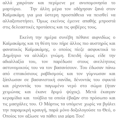
αλλά χαιρόταν και περίμενε με ανυπομονησία το
μαρτύριο. Την άλλη μέρα τον οδήγησαν ξανά στον
Καϊμακάμη για μια ύστερη προσπάθεια να πεισθεί να
αλλαξοπιστήσει. Όμως εκείνος έμεινε απαθής μπροστά
στις δελεαστικές προτάσεις και τις φοβέρες τους.
Εκείνη την ημέρα συνέβη πέθανε αιφνιδίως ο
Καϊμακάμης και τη θέση του πήρε άλλος πιο αυστηρός και
φανατικός Καϊμακάμης, ο οποίος πίεζε ασφυκτικά το
Δημήτριο να αλλάξει γνώμη. Επειδή όμως είδε την
αδιαλλαξία του, τον παρέδωσε στους ανελέητους
αστυνομικούς του να τον βασανίσουν. Του έδωσαν πάνω
από επτακόσιους ραβδισμούς και τον γύμνωσαν και
ξάπλωσαν σε βασανιστική σανίδα, δένοντάς του σφικτά
και ρίχνοντάς του παγωμένο νερό στο σώμα (ήταν
χειμώνας και έκανε δριμύ ψύχος). Μετά έκαιγαν
κεραμίδια και τούβλα τα οποία έβαζαν στο πρόσωπο και
τις μασχάλες του. Ο Μάρτυς τα υπόμενε χωρίς να βγάλει
την παραμικρή κραυγή, παρά μόνο δοξολογούσε το Θεό, ο
Οποίος τον αξίωσε να πάθει για χάρη Του!