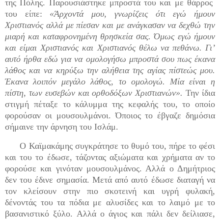
της Πόλης. Παρουσιάστηκε μπροστά του και με θάρρος
του είπε:
«Άρχοντά μου, γνωρίζεις ότι εγώ ήμουν
Χριστιανός αλλά με πίεσαν και με ανάγκασαν να δεχθώ την
μιαρή και καταφρονημένη θρησκεία σας. Όμως εγώ ήμουν
και είμαι Χριστιανός και Χριστιανός θέλω να πεθάνω. Γι’
αυτό ήρθα εδώ για να ομολογήσω μπροστά σου πως έκανα
λάθος και να κηρύξω την αλήθεια της αγίας πίστεώς μου.
Έκανα λοιπόν μεγάλο λάθος, το ομολογώ. Μία είναι η
πίστη, των ευσεβών και ορθοδόξων Χριστιανών».
Την ίδια
στιγμή πέταξε το κάλυμμα της κεφαλής του, το οποίο
φορούσαν οι μουσουλμάνοι. Όποιος το έβγαζε δημόσια
σήμαινε την άρνηση του Ισλάμ.
Ο Καϊμακάμης συγκράτησε το θυμό του, πήρε το φέσι
και του το έδωσε, τάζοντας αξιώματα και χρήματα αν το
φορούσε και γινόταν μουσουλμάνος. Αλλά ο Δημήτριος
δεν του έδινε σημασία. Μετά από αυτό έδωσε διαταγή να
τον κλείσουν στην πιο σκοτεινή και υγρή φυλακή,
δένοντάς του τα πόδια με αλυσίδες και το λαιμό με το
βασανιστικό ξύλο. Αλλά ο άγιος και πάλι δεν δείλιασε,