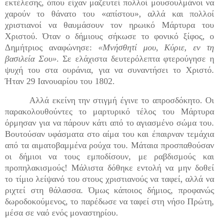
εκτέλεσης, όπου είχαν μαζευτεί πολλοί μουσουλμάνοι να
χαρούν το θάνατο του «απίστου», αλλά και πολλοί
χριστιανοί να θαυμάσουν τον ηρωικό Μάρτυρα του
Χριστού. Όταν ο δήμιους σήκωσε το φονικό ξίφος, ο
Δημήτριος αναφώνησε:
«Μνήσθητί μου, Κύριε, εν τη
βασιλεία Σου».
Σε ελάχιστα δευτερόλεπτα φτερούγησε η
ψυχή του στα ουράνια, για να συναντήσει το Χριστό.
Ήταν 29 Ιανουαρίου του 1802.
Αλλά εκείνη την στιγμή έγινε το απροσδόκητο. Οι
παρακολουθούντες το μαρτυρικό τέλος του Μάρτυρα
όρμησαν για να πάρουν κάτι από το αγιασμένο σώμα του.
Βουτούσαν υφάσματα στο αίμα του και έπαιρναν τεμάχια
από τα αιματοβαμμένα ρούχα του. Μάταια προσπαθούσαν
οι δήμιοι να τους εμποδίσουν, με ραβδισμούς και
προπηλακισμούς! Μάλιστα δόθηκε εντολή να μην δοθεί
το τίμιο λείψανό του στους χριστιανούς να ταφεί, αλλά να
ριχτεί στη θάλασσα. Όμως κάποιος δήμιος, προφανώς
δωροδοκούμενος, το παρέδωσε να ταφεί στη νήσο Πρώτη,
μέσα σε ναό ενός μοναστηρίου.