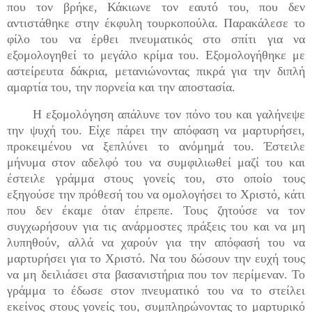
που τον βρήκε, Κάκιωνε τον εαυτό του, που δεν
αντιστάθηκε στην έκφυλη τουρκοπούλα. Παρακάλεσε το
φίλο του να έρθει πνευματικός στο σπίτι για να
εξομολογηθεί το μεγάλο κρίμα του. Εξομολογήθηκε με
αστείρευτα δάκρια, μετανιώνοντας πικρά για την διπλή
αμαρτία του, την πορνεία και την αποστασία.
Η εξομολόγηση απάλυνε τον πόνο του και γαλήνεψε
την ψυχή του. Είχε πάρει την απόφαση να μαρτυρήσει,
προκειμένου να ξεπλύνει το ανόμημά του. Έστειλε
μήνυμα στον αδελφό του να συμφιλιωθεί μαζί του και
έστειλε γράμμα στους γονείς του, στο οποίο τους
εξηγούσε την πρόθεσή του να ομολογήσει το Χριστό, κάτι
που δεν έκαμε όταν έπρεπε. Τους ζητούσε να τον
συγχωρήσουν για τις ανάρμοστες πράξεις του και να μη
λυπηθούν, αλλά να χαρούν για την απόφασή του να
μαρτυρήσει για το Χριστό. Να του δώσουν την ευχή τους
να μη δειλιάσει στα βασανιστήρια που τον περίμεναν. Το
γράμμα το έδωσε στον πνευματικό του να το στείλει
εκείνος στους γονείς του, συμπληρώνοντας το μαρτυρικό