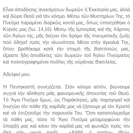
Εἶναι ἀποδέκτης ἀνεκτίμητων δωρεῶν ἡ Ἐκκλησία μας, ἀλλὰ
καὶ δῶρο Θεοῦ γιὰ τὸν κόσμο. Μέσῳ τῶν Μυστηρίων Της, τὸ
Πνεῦμα παραμένει διαρκῶς κοντά μας, ὅπως ὑποσχέθηκε ὁ
Κύριός μας (Ἰω. 14,16). Μέσῳ τῆς ἐμπειρίας καὶ τῆς Χάριτος
τῶν Ἁγίων της, μᾶς δείχνει τὸν δρόμο τῆς πνευματικῆς ζωῆς
ποὺ ὁδηγεῖ πρὸς τὴν αἰωνιότητα. Μέσα στὴν ἀγκαλιά Της,
ὅπου βρεθήκαμε κατὰ τὴν στιγμὴ τῆς Βαπτίσεώς μας,
εἴμαστε ἤδη ἀποδέκτες τῶν δωρεῶν τοῦ Ἁγίου Πνεύματος
καὶ πολιτογραφημένοι πολῖτες τῆς οὐράνιας Βασιλείας.
Ἀδελφοί μου,
Ἡ Πεντηκοστὴ συνεχίζεται. Στὸν κόσμο αὐτόν, βιώνουμε
συχνὰ τὴν αἴσθηση μιᾶς φαινομενικῆς
ἀπουσίας
τοῦ Θεοῦ.
Τὸ Ἅγιο Πνεῦμα ὅμως, ὡς Παράκλητος, μᾶς παρηγορεῖ καὶ
ἐνισχύει τὸν πόθο τῆς καρδιᾶς μας νὰ ζήσουμε μὲ τὸν Χριστὸ
καὶ νὰ ἐπιζητοῦμε τὴν παρουσία Του. Ὅσο καταπολεμοῦμε
τὰ πάθη μας, τόσο τὸ Ἅγιο Πνεῦμα μεταμορφώνει τὴν
ὕπαρξή μας καὶ κάνει τὴν καρδιά μας νὰ φωνάζει πρὸς τὸν
Θεὸ σὰν μικρὸ παιδί: «
Ἀββᾶ, ὁ πατὴρ» (Ρώμ.