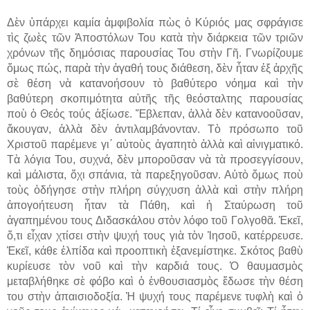
Δὲν ὑπάρχει καμία ἀμφιβολία πὼς ὁ Κύριός μας σφράγισε
τὶς ζωὲς τῶν Ἀποστόλων Του κατὰ τὴν διάρκεια τῶν τριῶν
χρόνων τῆς δημόσιας παρουσίας Του στὴν Γῆ. Γνωρίζουμε
ὅμως πώς, παρὰ τὴν ἀγαθή τους διάθεση, δὲν ἦταν ἐξ ἀρχῆς
σὲ θέση νὰ κατανοήσουν τὸ βαθύτερο νόημα καὶ τὴν
βαθύτερη σκοπιμότητα αὐτῆς τῆς θεόσταλτης παρουσίας
ποὺ ὁ Θεός τούς ἀξίωσε. Ἔβλεπαν, ἀλλὰ δὲν κατανοοῦσαν,
ἄκουγαν, ἀλλὰ δὲν ἀντιλαμβάνονταν. Τὸ πρόσωπο τοῦ
Χριστοῦ παρέμενε γι΄ αὐτοὺς ἀγαπητὸ ἀλλὰ καὶ αἰνιγματικό.
Τὰ λόγια Του, συχνά, δὲν μποροῦσαν νὰ τὰ προσεγγίσουν,
καὶ μάλιστα, ὄχι σπάνια, τὰ παρεξηγοῦσαν. Αὐτὸ ὅμως ποὺ
τοὺς ὁδήγησε στὴν πλήρη σύγχυση ἀλλὰ καὶ στὴν πλήρη
ἀπογοήτευση ἦταν τὰ Πάθη, καὶ ἡ Σταύρωση τοῦ
ἀγαπημένου τους Διδασκάλου στὸν λόφο τοῦ Γολγοθᾶ. Ἐκεῖ,
ὅ,τι εἶχαν χτίσει στὴν ψυχή τους γιὰ τὸν Ἰησοῦ, κατέρρευσε.
Ἐκεῖ, κάθε ἐλπίδα καὶ προοπτικὴ ἐξανεμίστηκε. Σκότος βαθὺ
κυρίευσε τὸν νοῦ καὶ τὴν καρδιά τους. Ὁ θαυμασμὸς
μεταβλήθηκε σὲ φόβο καὶ ὁ ἐνθουσιασμὸς ἔδωσε τὴν θέση
του στὴν ἀπαισιοδοξία. Ἡ ψυχή τους παρέμενε τυφλὴ καὶ ὁ