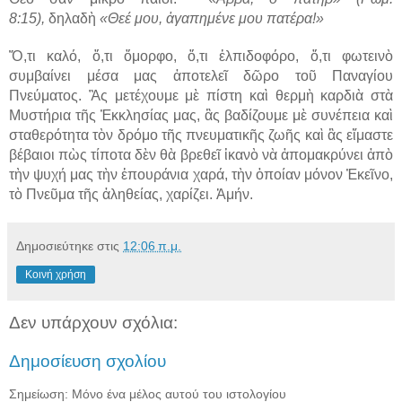
8:15),
δηλαδὴ
«Θεέ μου, ἀγαπημένε μου πατέρα!»
Ὅ,τι καλό, ὅ,τι ὄμορφο, ὅ,τι ἐλπιδοφόρο, ὅ,τι φωτεινὸ
συμβαίνει μέσα μας ἀποτελεῖ δῶρο τοῦ Παναγίου
Πνεύματος. Ἂς μετέχουμε μὲ πίστη καὶ θερμὴ καρδιὰ στὰ
Μυστήρια τῆς Ἐκκλησίας μας, ἂς βαδίζουμε μὲ συνέπεια καὶ
σταθερότητα τὸν δρόμο τῆς πνευματικῆς ζωῆς καὶ ἂς εἴμαστε
βέβαιοι πὼς τίποτα δὲν θὰ βρεθεῖ ἱκανὸ νὰ ἀπομακρύνει ἀπὸ
τὴν ψυχή μας τὴν ἐπουράνια χαρά, τὴν ὁποίαν μόνον Ἐκεῖνο,
τὸ Πνεῦμα τῆς ἀληθείας, χαρίζει. Ἀμήν.
Δημοσιεύτηκε στις
12:06 π.μ.
Κοινή χρήση
Δεν υπάρχουν σχόλια:
Δημοσίευση σχολίου
Σημείωση: Μόνο ένα μέλος αυτού του ιστολογίου