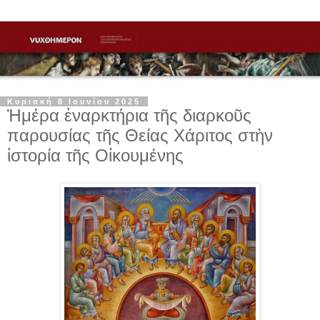
Κυριακή 8 Ιουνίου 2025
Ἡμέρα ἐναρκτήρια τῆς διαρκοῦς
παρουσίας τῆς Θείας Χάριτος στὴν
ἱστορία τῆς Οἰκουμένης