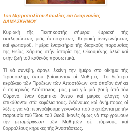
Του Μητροπολίτου Αιτωλίας και Ακαρνανίας
ΔΑΜΑΣΚΗΝΟΥ
Κυριακὴ τῆς Πεντηκοστῆς σήμερα. Κυριακὴ τῆς
ἐκπληρώσεως μιᾶς ὑποσχέσεως. Κυριακὴ ἀναγεννήσεως
καὶ φωτισμοῦ. Ἡμέρα ἐναρκτήρια τῆς διαρκοῦς παρουσίας
τῆς Θείας Χάριτος στὴν ἱστορία τῆς Οἰκουμένης ἀλλὰ καὶ
στὴν ζωὴ τοῦ καθενὸς προσωπικά.
Τί νὰ συνέβη, ἄραγε, ἐκείνη τὴν ἡμέρα στὸ οἴκημα τῆς
Ἱερουσαλήμ, ὅπου βρίσκονταν οἱ Μαθητές; Τὸ δεύτερο
κεφάλαιο τῶν Πράξεων τῶν Ἀποστόλων, στὸ ὁποῖον ἀνήκει
ὁ σημερινὸς Ἀπόστολος, μᾶς μιλᾶ γιὰ μιὰ βουὴ ἀπὸ τὸν
Οὐρανό, ἕναν ὁρμητικὸ ἄνεμο καὶ μικρὲς φλόγες νὰ
ἐπικάθονται στὰ κεφάλια τους. Ἀδύναμες καὶ ἀνήμπορες οἱ
λέξεις γιὰ νὰ περιγράψουμε γεγονότα ποὺ σχετίζονται μὲ τὴν
παρουσία τοῦ ἴδιου τοῦ Θεοῦ, ἱκανὲς ὅμως νὰ περιγράψουν
τὴν
μεταμόρφωση
τῶν Μαθητῶν σὲ πύρινους καὶ
θαρραλέους κήρυκες τῆς Ἀναστάσεως.