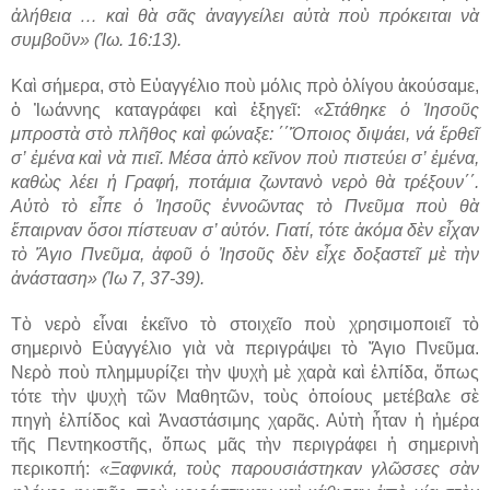
ἀλήθεια … καὶ θὰ σᾶς ἀναγγείλει αὐτὰ ποὺ πρόκειται νὰ
συμβοῦν» (Ἰω. 16:13).
Καὶ σήμερα, στὸ Εὐαγγέλιο ποὺ μόλις πρὸ ὀλίγου ἀκούσαμε,
ὁ Ἰωάννης καταγράφει καὶ ἐξηγεῖ:
«Στάθηκε ὁ Ἰησοῦς
μπροστὰ στὸ πλῆθος καὶ φώναξε: ΄΄Ὅποιος διψάει, νά ἔρθεῖ
σ’ ἐμένα καὶ νὰ πιεῖ. Μέσα ἀπὸ κεῖνον ποὺ πιστεύει σ’ ἐμένα,
καθὼς λέει ἡ Γραφή, ποτάμια ζωντανὸ νερὸ θὰ τρέξουν΄΄.
Αὐτὸ τὸ εἶπε ὁ Ἰησοῦς ἐννοῶντας τὸ Πνεῦμα ποὺ θὰ
ἔπαιρναν ὅσοι πίστευαν σ’ αὐτόν. Γιατί, τότε ἀκόμα δὲν εἶχαν
τὸ Ἅγιο Πνεῦμα, ἀφοῦ ὁ Ἰησοῦς δὲν εἶχε δοξαστεῖ μὲ τὴν
ἀνάσταση» (Ἰω 7, 37-39).
Τὸ νερὸ εἶναι ἐκεῖνο τὸ στοιχεῖο ποὺ χρησιμοποιεῖ τὸ
σημερινὸ Εὐαγγέλιο γιὰ νὰ περιγράψει τὸ Ἅγιο Πνεῦμα.
Νερὸ ποὺ πλημμυρίζει τὴν ψυχὴ μὲ χαρὰ καὶ ἐλπίδα, ὅπως
τότε τὴν ψυχὴ τῶν Μαθητῶν, τοὺς ὁποίους μετέβαλε σὲ
πηγὴ ἐλπίδος καὶ Ἀναστάσιμης χαρᾶς. Αὐτὴ ἦταν ἡ ἡμέρα
τῆς Πεντηκοστῆς, ὅπως μᾶς τὴν περιγράφει ἡ σημερινὴ
περικοπή:
«Ξαφνικά, τοὺς παρουσιάστηκαν γλῶσσες σὰν