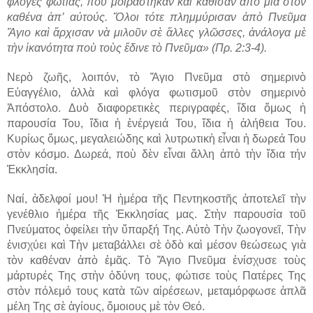
φλόγες φωτιᾶς, ποὺ μοιράστηκαν καὶ κάθισαν ἀπὸ μία στὸν
καθένα ἀπ’ αὐτούς. Ὅλοι τότε πλημμύρισαν ἀπὸ Πνεῦμα
Ἅγιο καὶ ἄρχισαν νὰ μιλοῦν σὲ ἄλλες γλῶσσες, ἀνάλογα μὲ
τὴν ἱκανότητα ποὺ τοὺς ἔδινε τὸ Πνεῦμα» (Πρ. 2:3-4).
Νερὸ ζωῆς, λοιπόν, τὸ Ἅγιο Πνεῦμα στὸ σημερινὸ
Εὐαγγέλιο, ἀλλὰ καὶ φλόγα φωτισμοῦ στὸν σημερινὸ
Ἀπόστολο. Δυὸ διαφορετικὲς περιγραφές, ἴδια ὅμως ἡ
παρουσία Του, ἴδια ἡ ἐνέργειά Του, ἴδια ἡ ἀλήθεια Του.
Κυρίως ὅμως, μεγαλειώδης καὶ λυτρωτικὴ εἶναι ἡ δωρεά Του
στὸν κόσμο. Δωρεά, ποὺ δὲν εἶναι ἄλλη ἀπὸ τὴν ἴδια τήν
Ἐκκλησία.
Ναί, ἀδελφοί μου! Ἡ ἡμέρα τῆς Πεντηκοστῆς ἀποτελεῖ τὴν
γενέθλιο ἡμέρα τῆς Ἐκκλησίας μας. Στὴν παρουσία τοῦ
Πνεύματος ὀφείλει τὴν ὕπαρξή Της. Αὐτὸ Τὴν ζωογονεῖ, Τὴν
ἐνισχύει καὶ Τὴν μεταβάλλει σὲ ὁδὸ καὶ μέσον θεώσεως γιὰ
τὸν καθέναν ἀπὸ ἐμᾶς. Τὸ Ἅγιο Πνεῦμα ἐνίσχυσε τοὺς
μάρτυρές Της στὴν ὀδύνη τους, φώτισε τοὺς Πατέρες Της
στὸν πόλεμό τους κατὰ τῶν αἱρέσεων, μεταμόρφωσε ἁπλᾶ
μέλη Της σὲ ἁγίους, ὅμοιους μὲ τὸν Θεό.