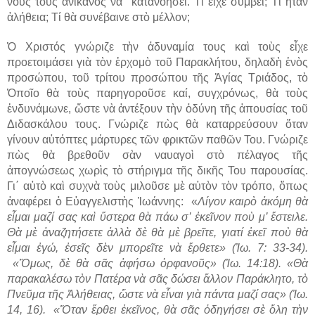
νοῦς τους ἀνίκανος νά κατανοήσει. Τί εἶχε συμβεῖ; Τί ἦταν
ἀλήθεια; Τί θὰ συνέβαινε στὸ μέλλον;
Ὁ Χριστός γνώριζε τὴν ἀδυναμία τους καὶ τοὺς εἶχε
προετοιμάσει γιὰ τὸν ἐρχομὸ τοῦ Παρακλήτου, δηλαδὴ ἑνὸς
προσώπου, τοῦ τρίτου προσώπου τῆς Ἁγίας Τριάδος, τὸ
Ὁποῖο θὰ τοὺς παρηγοροῦσε καί, συγχρόνως, θὰ τοὺς
ἐνδυνάμωνε, ὥστε νὰ ἀντέξουν τὴν ὀδύνη τῆς ἀπουσίας τοῦ
Διδασκάλου τους. Γνώριζε πὼς θὰ καταρρεύσουν ὅταν
γίνουν αὐτόπτες μάρτυρες τῶν φρικτῶν παθῶν Του. Γνώριζε
πὼς θὰ βρεθοῦν σὰν ναυαγοὶ στὸ πέλαγος τῆς
ἀπογνώσεως χωρὶς τὸ στήριγμα τῆς δικῆς Του παρουσίας.
Γι΄ αὐτὸ καὶ συχνὰ τοὺς μιλοῦσε μὲ αὐτὸν τὸν τρόπο, ὅπως
ἀναφέρει ὁ Εὐαγγελιστὴς Ἰωάννης: «
Λίγον καιρὸ ἀκόμη θὰ
εἶμαι μαζί σας καὶ ὕστερα θὰ πάω σ’ ἐκεῖνον ποὺ μ’ ἔστειλε.
Θὰ μὲ ἀναζητήσετε ἀλλὰ δὲ θὰ μὲ βρεῖτε, γιατί ἐκεῖ ποὺ θὰ
εἶμαι ἐγώ, ἐσεῖς δὲν μπορεῖτε νὰ ἔρθετε» (Ἰω. 7: 33-34).
«Ὅμως, δὲ θὰ σᾶς ἀφήσω ὀρφανοῦς» (Ἰω. 14:18). «Θὰ
παρακαλέσω τὸν Πατέρα νὰ σᾶς δώσει ἄλλον Παράκλητο, τὸ
Πνεῦμα τῆς Ἀλήθειας, ὥστε νὰ εἶναι γιὰ πάντα μαζί σας» (Ἰω.
14, 16). «Ὅταν ἔρθει ἐκεῖνος, θὰ σᾶς ὁδηγήσει σὲ ὅλη τὴν