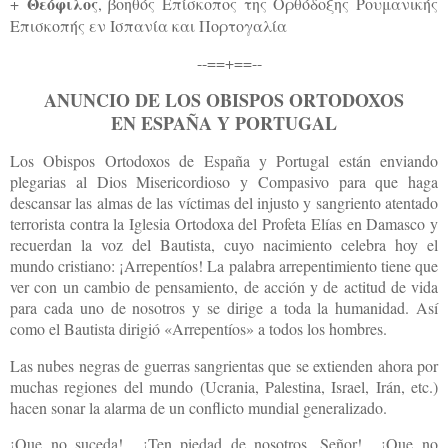
Θεόφιλος
+
, βοηθός Επίσκοπος της Ορθόδοξης Ρουμανικής
Επισκοπής εν Ισπανία και Πορτογαλία
--==+==--
ANUNCIO DE LOS OBISPOS ORTODOXOS
EN ESPAÑA Y PORTUGAL
Los Obispos Ortodoxos de España y Portugal están enviando
plegarias al Dios Misericordioso y Compasivo para que haga
descansar las almas de las víctimas del injusto y sangriento atentado
terrorista contra la Iglesia Ortodoxa del Profeta Elías en Damasco y
recuerdan la voz del Bautista, cuyo nacimiento celebra hoy el
mundo cristiano: ¡Arrepentíos! La palabra arrepentimiento tiene que
ver con un cambio de pensamiento, de acción y de actitud de vida
para cada uno de nosotros y se dirige a toda la humanidad. Así
como el Bautista dirigió «Arrepentíos» a todos los hombres.
Las nubes negras de guerras sangrientas que se extienden ahora por
muchas regiones del mundo (Ucrania, Palestina, Israel, Irán, etc.)
hacen sonar la alarma de un conflicto mundial generalizado.
¡Que no suceda! ¡Ten piedad de nosotros, Señor! ¡Que no