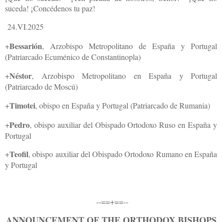
suceda! ¡Concédenos tu paz!
24.VI.2025
Bessarión
+
, Arzobispo Metropolitano de España y Portugal
(Patriarcado Ecuménico de Constantinopla)
Néstor
+
, Arzobispo Metropolitano en España y Portugal
(Patriarcado de Moscú)
Timotei
+
, obispo en España y Portugal (Patriarcado de Rumania)
Pedro
+
, obispo auxiliar del Obispado Ortodoxo Ruso en España y
Portugal
Teofil
+
, obispo auxiliar del Obispado Ortodoxo Rumano en España
y Portugal
--==+==--
ANNOUNCEMENT OF THE ORTHODOX BISHOPS