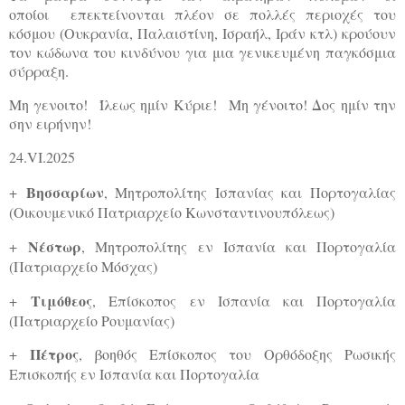
οποίοι επεκτείνονται πλέον σε πολλές περιοχές του
κόσμου (Ουκρανία, Παλαιστίνη, Ισραήλ, Ιράν κτλ) κρούουν
τον κώδωνα του κινδύνου για μια γενικευμένη παγκόσμια
σύρραξη.
Μη γενοιτο!
Ίλεως ημίν Κύριε!
Μη γένοιτο! Δος ημίν την
σην ειρήνην!
24.VI.2025
Βησσαρίων
+
, Μητροπολίτης Ισπανίας και Πορτογαλίας
(Οικουμενικό Πατριαρχείο Κωνσταντινουπόλεως)
Νέστωρ
+
, Μητροπολίτης εν Ισπανία και Πορτογαλία
(Πατριαρχείο Μόσχας)
Τιμόθεος
+
, Επίσκοπος εν Ισπανία και Πορτογαλία
(Πατριαρχείο Ρουμανίας)
Πέτρος
+
, βοηθός Επίσκοπος του Ορθόδοξης Ρωσικής
Επισκοπής εν Ισπανία και Πορτογαλία