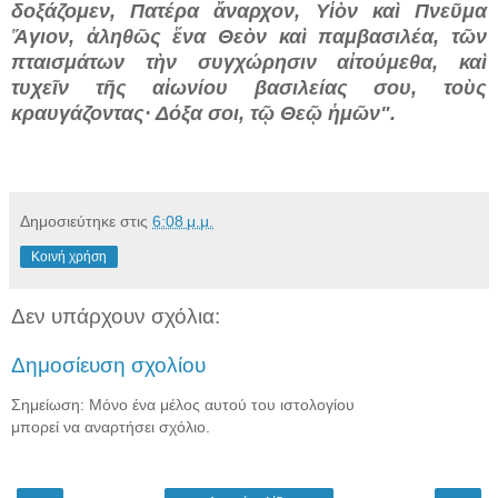
δοξάζομεν, Πατέρα ἄναρχον, Υἱὸν καὶ Πνεῦμα
Ἅγιον, ἀληθῶς ἕνα Θεὸν καὶ παμβασιλέα, τῶν
πταισμάτων τὴν συγχώρησιν αἰτούμεθα, καὶ
τυχεῖν τῆς αἰωνίου βασιλείας σου, τοὺς
κραυγάζοντας· Δόξα σοι, τῷ Θεῷ ἡμῶν".
Δημοσιεύτηκε στις
6:08 μ.μ.
Κοινή χρήση
Δεν υπάρχουν σχόλια:
Δημοσίευση σχολίου
Σημείωση: Μόνο ένα μέλος αυτού του ιστολογίου
μπορεί να αναρτήσει σχόλιο.