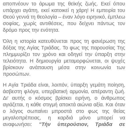
αποπνέουν το άρωμα της θεϊκής ζωής. Εκεί όπου
υπάρχει αγάπη, εκεί κατοικεί η χάρη! Η εμπειρία του
Θεού γεννά τη θεολογία – έναν λόγο ειρηνικό, έμπλεω
σοφίας, χωρίς αντιθέσεις, που δείχνει πάντως τον
δρόμο προς την ενότητα.
Όλη η ιστορία κατευθύνεται προς τη φανέρωση της
δόξας της Αγίας Τριάδας. Το φως της παρουσίας Της
πλημμυρίζει τον χρόνο και οδηγεί την ύπαρξη στην
τελειότητα. Η δημιουργία μεταμορφώνεται, οι ψυχές
βρίσκουν ανάπαυση μέσα στην κοινωνία των
προσώπων.
Η Αγία Τριάδα είναι, λοιπόν, ύπαρξη γεμάτη ποίηση,
άσβεστη φλόγα, υπερβατική αρμονία, απέραντη ζωή.
Δι' αυτής ο κόσμος βρίσκει ειρήνη, ο άνθρωπος
αγιάζεται, η κάθε στιγμή αποκτά αιώνια αξία. Και όταν
ο λόγος σωπαίνει μπροστά στο φως της θείας
μεγαλοπρέπειας, η καρδιά μόνο μπορεί να
αναφωνήσει:
"
Τὴν ὑπερούσιον, Τριάδα σε