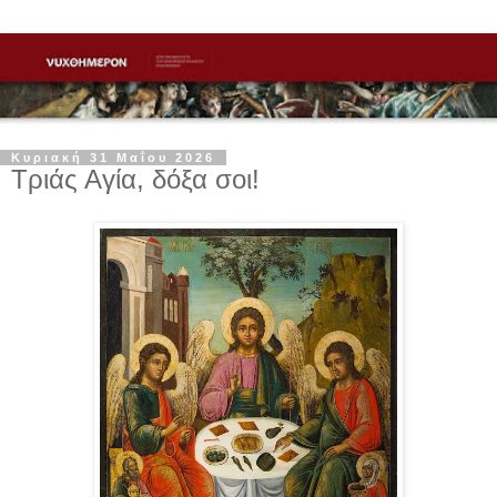
Κυριακή 31 Μαΐου 2026
Τριάς Αγία, δόξα σοι!