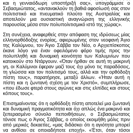
και η γενναιόδωρη υποστήριξή σας», υπογράμμισε
ο
Σεβασμιώτατος, «αντανακλούν τη βαθιά αφοσίωσή σας στον
πολιτιστικό και πνευματικό πλούτο της Αυστραλίας και
αποτελούν μια ουσιαστική αναγνώριση της ελληνικής
παρουσίας μέσα στον πολυπολιτισμικό ιστό της χώρας».
Στη συνέχεια, αναφερθείς στην απόφαση της ιδρύσεως μίας
ελληνορθόδοξης ενορίας, αφιερωμένης στον νεοφανή Άγιο
της Καλύμνου, τον Άγιο Σάββα τον Νέο, ο Αρχιεπίσκοπος
έκανε λόγο για έναν οφειλόμενο φόρο τιμής προς την
πολυπληθή και δυναμική κοινότητα των Καλυμνίων που
κατοικούν στο Ντάργουιν. «Όταν ήρθαν σε αυτή τη μακρινή
γη, οι Καλύμνιοι έφεραν μαζί τους όχι μόνο τις παραδόσεις,
τη γλώσσα και τον πολιτισμό τους, αλλά και την ορθόδοξη
πίστη τους», παρατήρησε, μεταξύ άλλων. «Ήταν αυτή η
πίστη και η ζωντανή σχέση με τον Χριστό», συμπλήρωσε,
«που έδωσε φτερά στους αγώνες και στις ελπίδες και στους
κόπους τους».
Επισημαίνοντας ότι η ορθόδοξη πίστη αποτελεί μια ζωντανή
και δυναμική πραγματικότητα και όχι απλώς ένα μακρινό και
ξεπερασμένο σύνολο πεποιθήσεων, ο Σεβασμιώτατος
τόνισε πως ο Άγιος Σάββας, ο οποίος εκοιμήθη μόλις πριν
από μερικές δεκαετίες, «μας διδάσκει ότι η αγιότητα μπορεί
να ανθίσει σε οποιαδήποτε εποχή». «Έτσι, όταν τόσοι