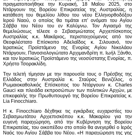
πραγματοποιήθηκε την Κυριακή, 18 Μαΐου 2025, στο
Ντάργουιν της Βορείου Επικρατείας της Αυστραλίας, η
κατάθεση του θεμελίου λίθου του νέου Ελληνορθοδόξου
Ιερού Ναού, ο οποίος θα τιμάται επ’ ονόματι του Αγίου
Σάββα του Νέου του εν Καλύμνω. Τον Αγιασμό της
θεμελιώσεως τέλεσε ο Σεβασμιώτατος Αρχιεπίσκοπος
Αυστραλίας κ.κ. Μακάριος, περιστοιχούμενος από τον
Θεοφιλέστατο Επίσκοπο Αδελαΐδος κ. Σιλουανό, τον
Ιερατικώς Προϊστάμενο της Ενορίας Αγίου Νικολάου
Ντάργουιν, Πανοσιολογιώτατο Αρχιμανδρίτη π. Ιωήλ Ξάνθο,
και τον Ιερατικώς Προϊστάμενο της νεοσύστατης Ενορίας, π.
Χρήστο Τσορακλίδη.
Την τελετή τίμησαν με την παρουσία τους ο Πρέσβης της
Ελλάδος στην Αυστραλία κ. Σταύρος Βενιζέλος, o
Ρωμαιοκαθολικός Επίσκοπος του Ντάργουιν κ. Charles
Gauci και πλειάδα εκπροσώπων των πολιτικών Αρχών, με
επικεφαλής την Πρωθυπουργό της Βορείου Επικρατείας κ.
Lia Finocchiaro.
Η κ. Finocchiaro δέχθηκε τις εγκάρδιες ευχαριστίες του
Σεβασμιωτάτου Αρχιεπισκόπου κ.κ. Μακαρίου για την
ευγενή παραχώρηση, από την Κυβέρνηση της Βορείου
Επικρατείας, του οικοπέδου στο οποίο θα ανεγερθεί ο Ιερός
Ναός του Αγίου Σάββα του Νέου. «Η παραχώρηση της γης