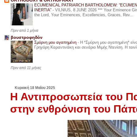
ORTHODOXY & ORTHOPRAXY
ECUMENICAL PATRIARCH BARTHOLOMEW: “ECUMEN
INERTIA”
-
VILNIUS, 8 JUNE 2026 *** Your Eminence Ginta
the Lord, Your Eminences, Excellencies, Graces, Rev...
Πριν από 1 μήνα
βουστροφηδόν
Σμύρνη μου αγαπημένη
-
Η *Σμύρνη μου αγαπημένη* είναι
Γρηγόρη Καραντινάκη και σενάριο Μιμής Ντενίση. Η ταινία
Πριν από 11 μήνες
Κυριακή 18 Μαΐου 2025
Η Αντιπροσωπεία του Πα
στην ενθρόνιση του Πάπ