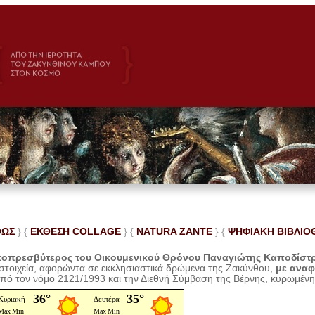
ΘΩΣ
} {
ΕΚΘΕΣΗ COLLAGE
}
{
NATURA ZANTE
} {
ΨΗΦΙΑΚΗ ΒΙΒΛΙΟ
οπρεσβύτερος του Οικουμενικού Θρόνου Παναγιώτης Καποδίστ
 στοιχεία, αφορώντα σε εκκλησιαστικά δρώμενα της Ζακύνθου,
με ανα
από τον νόμο 2121/1993 και την Διεθνή Σύμβαση της Βέρνης, κυρωμέν