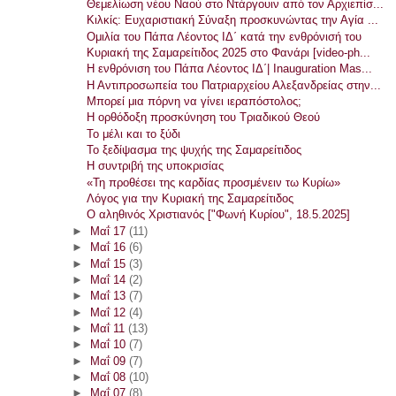
Θεμελίωση νέου Ναού στο Ντάργουιν από τον Αρχιεπίσ...
Κιλκίς: Ευχαριστιακή Σύναξη προσκυνώντας την Αγία ...
Ομιλία του Πάπα Λέοντος ΙΔ΄ κατά την ενθρόνισή του
Κυριακή της Σαμαρείτιδος 2025 στο Φανάρι [video-ph...
Η ενθρόνιση του Πάπα Λέοντος ΙΔ΄| Inauguration Mas...
Η Αντιπροσωπεία του Πατριαρχείου Αλεξανδρείας στην...
Μπορεί μια πόρνη να γίνει ιεραπόστολος;
Η ορθόδοξη προσκύνηση του Τριαδικού Θεού
Το μέλι και το ξύδι
Το ξεδίψασμα της ψυχής της Σαμαρείτιδος
Η συντριβή της υποκρισίας
«Τη προθέσει της καρδίας προσμένειν τω Κυρίω»
Λόγος για την Κυριακή της Σαμαρείτιδος
Ο αληθινός Χριστιανός ["Φωνή Κυρίου", 18.5.2025]
►
Μαΐ 17
(11)
►
Μαΐ 16
(6)
►
Μαΐ 15
(3)
►
Μαΐ 14
(2)
►
Μαΐ 13
(7)
►
Μαΐ 12
(4)
►
Μαΐ 11
(13)
►
Μαΐ 10
(7)
►
Μαΐ 09
(7)
►
Μαΐ 08
(10)
►
Μαΐ 07
(8)