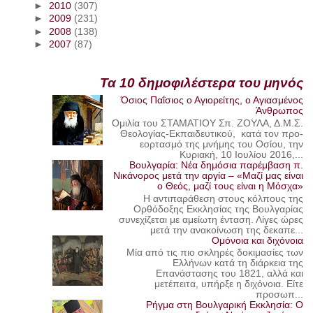
►
2010
(307)
►
2009
(231)
►
2008
(138)
►
2007
(87)
Τα 10 δημοφιλέστερα του μηνός
Όσιος Παΐσιος ο Αγιορείτης, ο Αγιασμένος
Άνθρωπος
Ομιλία του ΣΤΑΜΑΤΙΟΥ Σπ. ΖΟΥΛΑ, Δ.Μ.Σ.
Θεολογίας-Εκπαιδευτικού, κατά τον προ-
εορτασμό της μνήμης του Οσίου, την
Κυριακή, 10 Ιουλίου 2016,...
Βουλγαρία: Νέα δημόσια παρέμβαση π.
Νικάνορος μετά την αργία – «Μαζί μας είναι
ο Θεός, μαζί τους είναι η Μόσχα»
Η αντιπαράθεση στους κόλπους της
Ορθόδοξης Εκκλησίας της Βουλγαρίας
συνεχίζεται με αμείωτη ένταση. Λίγες ώρες
μετά την ανακοίνωση της δεκαπε...
Ομόνοια και διχόνοια
Μία από τις πιο σκληρές δοκιμασίες των
Ελλήνων κατά τη διάρκεια της
Επανάστασης του 1821, αλλά και
μετέπειτα, υπήρξε η διχόνοια. Είτε
προσωπ...
Ρήγμα στη Βουλγαρική Εκκλησία: Ο