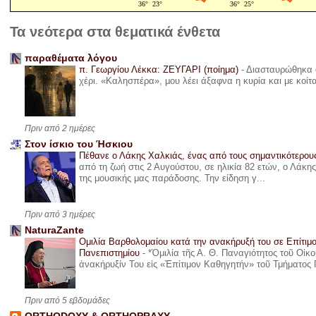
Τα νεότερα στα θεματικά ένθετα
παραθέματα λόγου
π. Γεωργίου Λέκκα: ΖΕΥΓΑΡΙ (ποίημα)
-
Διασταυρώθηκα α
χέρι. «Καλησπέρα», μου λέει άξαφνα η κυρία και με κοίτ
Πριν από 2 ημέρες
Στον ίσκιο του Ήσκιου
Πέθανε ο Λάκης Χαλκιάς, ένας από τους σημαντικότερο
από τη ζωή στις 2 Αυγούστου, σε ηλικία 82 ετών, ο Λάκ
της μουσικής μας παράδοσης. Την είδηση γ...
Πριν από 3 ημέρες
NaturaZante
Ομιλία Βαρθολομαίου κατά την ανακήρυξή του σε Επίτιμ
Πανεπιστημίου
-
*Ὁμιλία τῆς Α. Θ. Παναγιότητος τοῦ Οἰκ
ἀνακήρυξίν Του εἰς «Ἐπίτιμον Καθηγητήν» τοῦ Τμήματος 
Πριν από 5 εβδομάδες