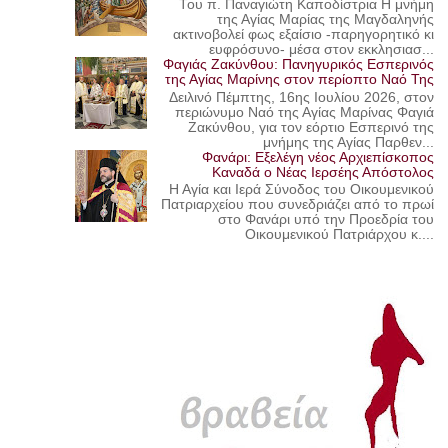
Του π. Παναγιώτη Καποδίστρια Η μνήμη
της Αγίας Μαρίας της Μαγδαληνής
ακτινοβολεί φως εξαίσιο -παρηγορητικό κι
ευφρόσυνο- μέσα στον εκκλησιασ...
Φαγιάς Ζακύνθου: Πανηγυρικός Εσπερινός
της Αγίας Μαρίνης στον περίοπτο Ναό Της
Δειλινό Πέμπτης, 16ης Ιουλίου 2026, στον
περιώνυμο Ναό της Αγίας Μαρίνας Φαγιά
Ζακύνθου, για τον εόρτιο Εσπερινό της
μνήμης της Αγίας Παρθεν...
Φανάρι: Εξελέγη νέος Αρχιεπίσκοπος
Καναδά ο Νέας Ιερσέης Απόστολος
Η Αγία και Ιερά Σύνοδος του Οικουμενικού
Πατριαρχείου που συνεδριάζει από το πρωί
στο Φανάρι υπό την Προεδρία του
Οικουμενικού Πατριάρχου κ....