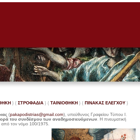
ΘΗΚΗ
} {
ΣΤΡΟΦΑΔΙΑ
} {
ΤΑΙΝΙΟΘΗΚΗ
} {
ΠΙΝΑΚΑΣ ΕΛΕ
ΓΧΟΥ
}
ριας
(
pakapodistrias@gmail.com
), υπεύθυνος Γραφείου Τύπου Ι.
φορά του συνδέσμου των αναδημοσιευόμενων
. Η
πνευματική
η από τον νόμο 100/1975.