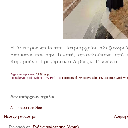
Η Αντιπροσωπεία του Πατριαρχείου Αλεξανδρεία
Βατικανό και την Τελετή, αποτελούμενη από 
Καμερούν κ. Γρηγόριο και Λιβύης κ. Γεννάδιο.
Δημοσιεύτηκε στις
11:00 π.μ.
Το κείμενο αυτό ανήκει στην Ενότητα
Πατριαρχείο Αλεξανδρείας
,
Ρωμαιοκαθολική Εκ
Δεν υπάρχουν σχόλια:
Δημοσίευση σχολίου
Νεότερη ανάρτηση
Αρχική 
Εγγραφή σε:
Σχόλια ανάρτησης (Atom)