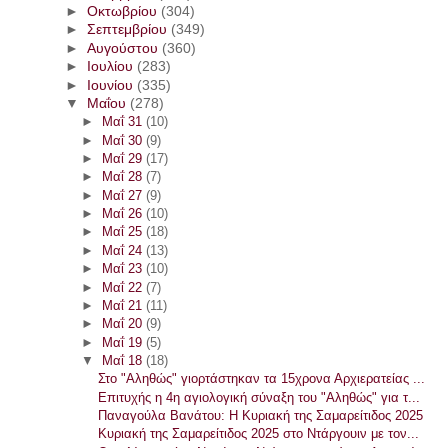
►
Οκτωβρίου
(304)
►
Σεπτεμβρίου
(349)
►
Αυγούστου
(360)
►
Ιουλίου
(283)
►
Ιουνίου
(335)
▼
Μαΐου
(278)
►
Μαΐ 31
(10)
►
Μαΐ 30
(9)
►
Μαΐ 29
(17)
►
Μαΐ 28
(7)
►
Μαΐ 27
(9)
►
Μαΐ 26
(10)
►
Μαΐ 25
(18)
►
Μαΐ 24
(13)
►
Μαΐ 23
(10)
►
Μαΐ 22
(7)
►
Μαΐ 21
(11)
►
Μαΐ 20
(9)
►
Μαΐ 19
(5)
▼
Μαΐ 18
(18)
Στο "Αληθώς" γιορτάστηκαν τα 15χρονα Αρχιερατείας ...
Επιτυχής η 4η αγιολογική σύναξη του "Αληθώς" για τ...
Παναγούλα Βανάτου: Η Κυριακή της Σαμαρείτιδος 2025
Κυριακή της Σαμαρείτιδος 2025 στο Ντάργουιν με τον...