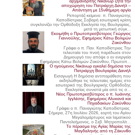
αρχιμανδρίτης Νικάνωρ ζητά την
αποχώρηση του Πατριάρχη Δανιήλ –
Απάντηση με 15νθήμερη αργία
Ρεπορτάζ-κείμενο: π. Παναγιώτης
Καποδίστριας Σοβαρή εσωτερική κρίση
συγκλονίζει την Ορθόδοξη Εκκλησία της Βουλγαρίας,
μετά τη μετωπική σύγκ...
Εκοιμήθη ο Πρωτοπρεσβύτερος Γεώργιος
Γιαννούλης, Εφημέριος Κάτω Βολιμών
Ζακύνθου
Γράφει ο π. Παν. Καποδίστριας Την
τελευταία του πνοή παρέδωσε στον
Δημιουργό του απόψε ο εν ενεργεία
Εφημέριος Κάτω Βολιμών Ζακύνθου, Πρωτοπ...
Ο ηγούμενος Νικάνωρ εγκαλεί δημόσια τον
Πατριάρχη Βουλγαρίας Δανιήλ
Εισαγωγή Η δημόσια αντιπαράθεση που
εκδηλώθηκε τις τελευταίες ημέρες στο
εσωτερικό της Βουλγαρικής Ορθόδοξης
Εκκλησίας συνιστά μία από τις σ...
Νέος Πρωτοπρεσβύτερος ο π. Ιωάννης
Ιγγλέσης, Εφημέριος Αλυκανά και
Πηγαδακίων Ζακύνθου
Γράφει ο π. Παναγιώτης Καποδίστριας
Σήμερα, 27η Ιουλίου 2026, εορτή του Αγίου
Μεγαλομάρτυρος και Ιαματικού
Παντελεήμονος, ο Σεβ. Μητροπολίτ...
Το πέρασμα της Αγίας Μαρίας της
Μαγδαληνής από τη Ζάκυνθο