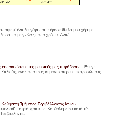
πόψε μ’ ένα ζευγάρι που πέρασε δίπλα μου χέρι με
αξε σα να με γνώριζε από χρόνια. Αναζ...
υς εκπροσώπους της μουσικής μας παράδοσης
-
Έφυγε
ης Χαλκιάς, ένας από τους σημαντικότερους εκπροσώπους
ο Καθηγητή Τμήματος Περιβάλλοντος Ιονίου
ουμενικοῦ Πατριάρχου κ. κ. Βαρθολομαίου κατά τήν
Περιβάλλοντος...