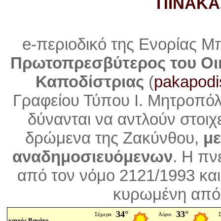
ΠΙΝΑΚΑ
e-περιοδικό της Ενορίας Μ
Πρωτοπρεσβύτερος του Οι
Καποδίστριας
(
pakapodi
Γραφείου Τύπου Ι. Μητροπό
δύνανται να αντλούν στοιχ
δρώμενα της Ζακύνθου,
με
αναδημοσιευόμενων
. Η
πνε
από τον νόμο 2121/1993 και
κυρωμένη από 
καιρός Βανάτο