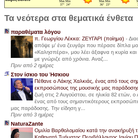
Τα νεότερα στα θεματικά ένθετα
παραθέματα λόγου
π. Γεωργίου Λέκκα: ΖΕΥΓΑΡΙ (ποίημα)
-
Δια
απόψε μ’ ένα ζευγάρι που πέρασε δίπλα μου
«Καλησπέρα», μου λέει άξαφνα η κυρία και 
με γνώριζε από χρόνια. Αναζ...
Πριν από 2 ημέρες
Στον ίσκιο του Ήσκιου
Πέθανε ο Λάκης Χαλκιάς, ένας από τους ση
εκπροσώπους της μουσικής μας παράδοση
ζωή στις 2 Αυγούστου, σε ηλικία 82 ετών, ο
ένας από τους σημαντικότερους εκπροσώπο
μας παράδοσης. Την είδηση γ...
Πριν από 3 ημέρες
NaturaZante
Ομιλία Βαρθολομαίου κατά την ανακήρυξή τ
Καθηγητή Τμήματος Περιβάλλοντος Ιονίου 