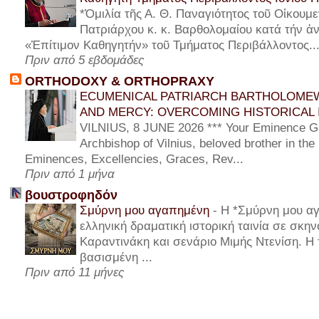
*Ὁμιλία τῆς Α. Θ. Παναγιότητος τοῦ Οἰκουμε
Πατριάρχου κ. κ. Βαρθολομαίου κατά τήν ἀν
«Ἐπίτιμον Καθηγητήν» τοῦ Τμήματος Περιβάλλοντος..
Πριν από 5 εβδομάδες
ORTHODOXY & ORTHOPRAXY
ECUMENICAL PATRIARCH BARTHOLOMEW
AND MERCY: OVERCOMING HISTORICAL 
VILNIUS, 8 JUNE 2026 *** Your Eminence Gi
Archbishop of Vilnius, beloved brother in the
Eminences, Excellencies, Graces, Rev...
Πριν από 1 μήνα
βουστροφηδόν
Σμύρνη μου αγαπημένη
-
Η *Σμύρνη μου αγ
ελληνική δραματική ιστορική ταινία σε σκη
Καραντινάκη και σενάριο Μιμής Ντενίση. Η τ
βασισμένη ...
Πριν από 11 μήνες