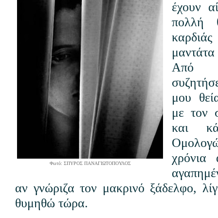
έχουν α
πολλή 
καρδιάς
μαντάτα 
Από 
συζητήσ
μου θεί
με τον 
και κά
Ομολογώ
χρόνια 
Φωτό: ΣΠΥΡΟΣ ΠΑΝΑΓΙΩΤΟΠΟΥΛΟΣ
αγαπημέ
αν γνώριζα τον μακρινό ξάδελφο, λί
θυμηθώ τώρα.