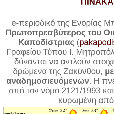
ΠΙΝΑΚΑ
e-περιοδικό της Ενορίας Μ
Πρωτοπρεσβύτερος του Οι
Καποδίστριας
(
pakapodi
Γραφείου Τύπου Ι. Μητροπό
δύνανται να αντλούν στοιχ
δρώμενα της Ζακύνθου,
με
αναδημοσιευόμενων
. Η
πνε
από τον νόμο 2121/1993 και
κυρωμένη από 
καιρός Βανάτο