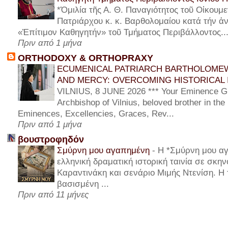
*Ὁμιλία τῆς Α. Θ. Παναγιότητος τοῦ Οἰκουμε
Πατριάρχου κ. κ. Βαρθολομαίου κατά τήν ἀν
«Ἐπίτιμον Καθηγητήν» τοῦ Τμήματος Περιβάλλοντος..
Πριν από 1 μήνα
ORTHODOXY & ORTHOPRAXY
ECUMENICAL PATRIARCH BARTHOLOMEW
AND MERCY: OVERCOMING HISTORICAL 
VILNIUS, 8 JUNE 2026 *** Your Eminence Gi
Archbishop of Vilnius, beloved brother in the
Eminences, Excellencies, Graces, Rev...
Πριν από 1 μήνα
βουστροφηδόν
Σμύρνη μου αγαπημένη
-
Η *Σμύρνη μου αγ
ελληνική δραματική ιστορική ταινία σε σκη
Καραντινάκη και σενάριο Μιμής Ντενίση. Η τ
βασισμένη ...
Πριν από 11 μήνες