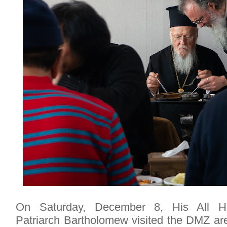
On Saturday, December 8, His All Ho
Patriarch Bartholomew visited the DMZ are