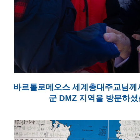
바르톨로메오스 세계총대주교님께서
군 DMZ 지역을 방문하