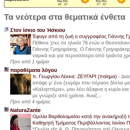
Τα νεότερα στα θεματικά ένθετα
Στον ίσκιο του Ήσκιου
Έφυγε από τη ζωή ο συγγραφέας Γιάννης 
Πέθανε χτες σε ηλικία 76 ετών ο Θεσσαλον
Γιάννης Γρηγοράκης. Ο Γιάννης Γρηγοράκη
νομικά και για περισσότερο από τριάντα χρό
Πριν από 1 ημέρα
παραθέματα λόγου
π. Γεωργίου Λέκκα: ΖΕΥΓΑΡΙ (ποίημα)
-
Δια
απόψε μ’ ένα ζευγάρι που πέρασε δίπλα μου
«Καλησπέρα», μου λέει άξαφνα η κυρία και 
με γνώριζε από χρόνια. Αναζ...
Πριν από 4 ημέρες
NaturaZante
Ομιλία Βαρθολομαίου κατά την ανακήρυξή τ
Καθηγητή Τμήματος Περιβάλλοντος Ιονίου 
*Ὁμιλία τῆς Α. Θ. Παναγιότητος τοῦ Οἰκουμε