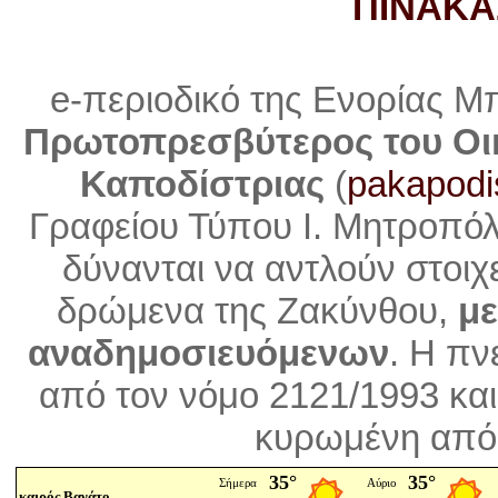
ΠΙΝΑΚΑ
e-περιοδικό της Ενορίας Μ
Πρωτοπρεσβύτερος του Οι
Καποδίστριας
(
pakapodi
Γραφείου Τύπου Ι. Μητροπό
δύνανται να αντλούν στοιχ
δρώμενα της Ζακύνθου,
με
αναδημοσιευόμενων
. Η
πνε
από τον νόμο 2121/1993 και
κυρωμένη από 
καιρός Βανάτο