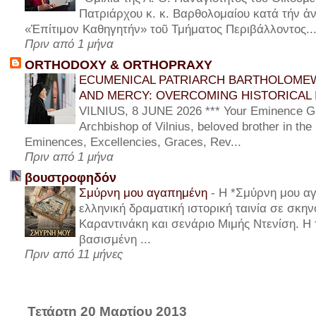
Πατριάρχου κ. κ. Βαρθολομαίου κατά τήν ἀν
«Ἐπίτιμον Καθηγητήν» τοῦ Τμήματος Περιβάλλοντος..
Πριν από 1 μήνα
ORTHODOXY & ORTHOPRAXY
ECUMENICAL PATRIARCH BARTHOLOMEW
AND MERCY: OVERCOMING HISTORICAL 
VILNIUS, 8 JUNE 2026 *** Your Eminence Gi
Archbishop of Vilnius, beloved brother in the
Eminences, Excellencies, Graces, Rev...
Πριν από 1 μήνα
βουστροφηδόν
Σμύρνη μου αγαπημένη
-
Η *Σμύρνη μου αγ
ελληνική δραματική ιστορική ταινία σε σκη
Καραντινάκη και σενάριο Μιμής Ντενίση. Η τ
βασισμένη ...
Πριν από 11 μήνες
Τετάρτη 20 Μαρτίου 2013