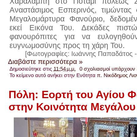
Χαραλάμπη στο Ποτάμι πόλεως Ζ
Αναστάσιμος Εσπερινός, τιμώντας
Μεγαλομάρτυρα Φανούριο, δεδομέν
εκεί Εικόνα Του. Δεκάδες πιστ
φανουρόπιτες για να ευλογηθού
ευγνωμοσύνης προς τη χάρη Του.
[Φωτογραφίες: Ιωάννης Παπαδάτος -
Διαβάστε περισσότερα »
Δημοσιεύτηκε στις
11:54 μ.μ.
0 σχολιασμοί υπάρχουν
Το κείμενο αυτό ανήκει στην Ενότητα
π. Νικόδημος Λι
Πόλη: Εορτή του Αγίου 
στην Κοινότητα Μεγάλου