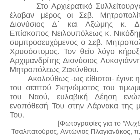
Στο Αρχιερατικό Συλλείτουργ
έλαβαν μέρος οι Σεβ. Μητροπολί
Διονύσιος Δ΄ και Αξώμης κ. Δ
Επίσκοπος Νειλουπόλεως κ. Νικόδη
συμπροσευχόμενος ο Σεβ. Μητροπο
Χρυσόστομος. Τον θείο λόγο κήρυ
Αρχιμανδρίτης Διονύσιος Λυκογιάννη
Μητροπόλεως Ζακύνθου.
Ακολούθως -ως είθισται- έγινε 
του σεπτού Σκηνώματος του τιμωμ
του Ναού, ευλαβική Δέηση ενώ
εναπόθεσή Του στην Λάρνακα της 
Του.
[Φωτογραφίες για το
"Νυχ
Τσαλπατούρος, Αντώνιος Πλαγιανάκος, π