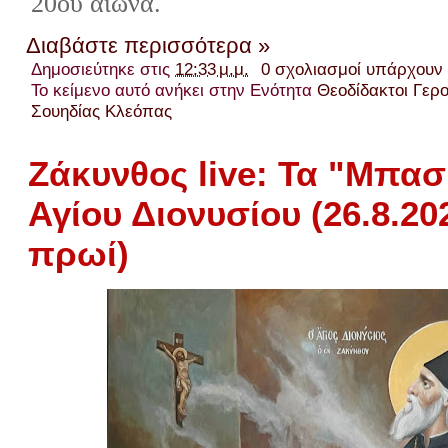
20ού αιώνα.
Διαβάστε περισσότερα »
Δημοσιεύτηκε στις
12:33 μ.μ.
0 σχολιασμοί υπάρχουν
Το κείμενο αυτό ανήκει στην Ενότητα
Θεοδίδακτοι Γερ
Σουηδίας Κλεόπας
Ζάκυνθος live: Τα "Μπασ
Αγίου Διονυσίου (26.8.20
πρωί)