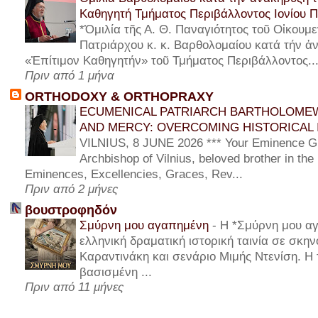
Καθηγητή Τμήματος Περιβάλλοντος Ιονίου 
*Ὁμιλία τῆς Α. Θ. Παναγιότητος τοῦ Οἰκουμε
Πατριάρχου κ. κ. Βαρθολομαίου κατά τήν ἀν
«Ἐπίτιμον Καθηγητήν» τοῦ Τμήματος Περιβάλλοντος..
Πριν από 1 μήνα
ORTHODOXY & ORTHOPRAXY
ECUMENICAL PATRIARCH BARTHOLOMEW
AND MERCY: OVERCOMING HISTORICAL 
VILNIUS, 8 JUNE 2026 *** Your Eminence Gi
Archbishop of Vilnius, beloved brother in the
Eminences, Excellencies, Graces, Rev...
Πριν από 2 μήνες
βουστροφηδόν
Σμύρνη μου αγαπημένη
-
Η *Σμύρνη μου αγ
ελληνική δραματική ιστορική ταινία σε σκη
Καραντινάκη και σενάριο Μιμής Ντενίση. Η τ
βασισμένη ...
Πριν από 11 μήνες