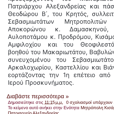
Πατριάρχου Αλεξανδρείας και πάσ
Θεοδώρου Β΄, του Κρητός, συλλει
Σεβασμιωτάτων Μητροπολιτών
Αποκορώνου κ. Δαμασκηνού,
Αυλοποτάμου κ. Προδρόμου, Κισάμο
Αμφιλοχίου και του Θεοφιλεστά
βοηθού του Μακαριωτάτου, Βαβυλώ
συνευχομένου του Σεβασμιωτάτο
Αρκαλοχωρίου, Καστελλίου και Βιά
εορτάζοντας την 1η επέτειο από 
Ιερού Προσκυνήματος.
Διαβάστε περισσότερα »
Δημοσιεύτηκε στις
11:15 μ.μ.
0 σχολιασμοί υπάρχουν
Το κείμενο αυτό ανήκει στην Ενότητα
Μητρόπολη Κισάμ
Πατριαρχείο Αλεξανδρείας