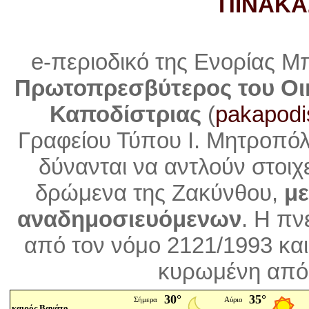
ΠΙΝΑΚΑ
e-περιοδικό της Ενορίας Μ
Πρωτοπρεσβύτερος του Οι
Καποδίστριας
(
pakapodi
Γραφείου Τύπου Ι. Μητροπό
δύνανται να αντλούν στοιχ
δρώμενα της Ζακύνθου,
με
αναδημοσιευόμενων
. Η
πνε
από τον νόμο 2121/1993 και
κυρωμένη από 
καιρός Βανάτο