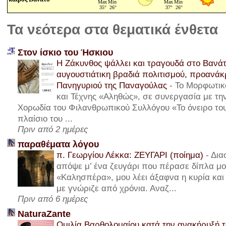
Τα νεότερα στα θεματικά ένθετα
Στον ίσκιο του Ήσκιου
Η Ζάκυνθος ψάλλει και τραγουδά στο Βανάτ
αυγουστιάτικη βραδιά πολιτισμού, προανά
Πανηγυριού της Παναγούλας
-
Το Μορφωτικ
και Τέχνης «Αληθώς», σε συνεργασία με τ
Χορωδία του Φιλανθρωπικού Συλλόγου «Το όνειρο του
πλαίσιο του ...
Πριν από 2 ημέρες
παραθέματα λόγου
π. Γεωργίου Λέκκα: ΖΕΥΓΑΡΙ (ποίημα)
-
Δια
απόψε μ’ ένα ζευγάρι που πέρασε δίπλα μου
«Καλησπέρα», μου λέει άξαφνα η κυρία και 
με γνώριζε από χρόνια. Αναζ...
Πριν από 6 ημέρες
NaturaZante
Ομιλία Βαρθολομαίου κατά την ανακήρυξή τ