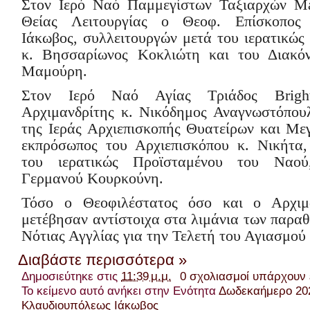
Στον Ιερό Ναό Παμμεγίστων Ταξιαρχών
M
Θείας Λειτουργίας ο Θεοφ. Επίσκοπος
Ιάκωβος, συλλειτουργών μετά του ιερατικώς
κ. Βησσαρίωνος Κοκλιώτη και του Διακό
Μαμούρη.
Στον Ιερό Ναό Αγίας Τριάδος
Brig
Αρχιμανδρίτης κ. Νικόδημος Αναγνωστόπου
της Ιεράς Αρχιεπισκοπής Θυατείρων και Με
εκπρόσωπος του Αρχιεπισκόπου κ. Νικήτα,
του ιερατικώς Προϊσταμένου του Ναού
Γερμανού Κουρκούνη.
Τόσο ο Θεοφιλέστατος όσο και ο Αρχιμα
μετέβησαν αντίστοιχα στα λιμάνια των παρα
Νότιας Αγγλίας για την Τελετή του Αγιασμού
Διαβάστε περισσότερα »
Δημοσιεύτηκε στις
11:39 μ.μ.
0 σχολιασμοί υπάρχουν
Το κείμενο αυτό ανήκει στην Ενότητα
Δωδεκαήμερο 20
Κλαυδιουπόλεως Ιάκωβος