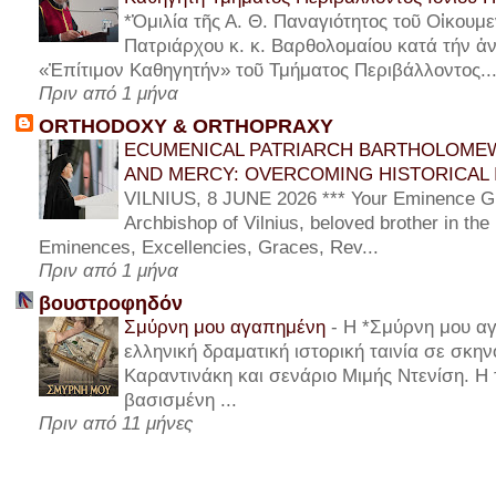
*Ὁμιλία τῆς Α. Θ. Παναγιότητος τοῦ Οἰκουμε
Πατριάρχου κ. κ. Βαρθολομαίου κατά τήν ἀν
«Ἐπίτιμον Καθηγητήν» τοῦ Τμήματος Περιβάλλοντος..
Πριν από 1 μήνα
ORTHODOXY & ORTHOPRAXY
ECUMENICAL PATRIARCH BARTHOLOMEW
AND MERCY: OVERCOMING HISTORICAL 
VILNIUS, 8 JUNE 2026 *** Your Eminence Gi
Archbishop of Vilnius, beloved brother in the
Eminences, Excellencies, Graces, Rev...
Πριν από 1 μήνα
βουστροφηδόν
Σμύρνη μου αγαπημένη
-
Η *Σμύρνη μου αγ
ελληνική δραματική ιστορική ταινία σε σκη
Καραντινάκη και σενάριο Μιμής Ντενίση. Η τ
βασισμένη ...
Πριν από 11 μήνες