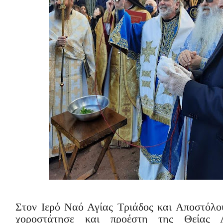
Στον Ιερό Ναό Αγίας Τριάδος και Αποστόλ
χοροστάτησε και προέστη της Θείας Λ