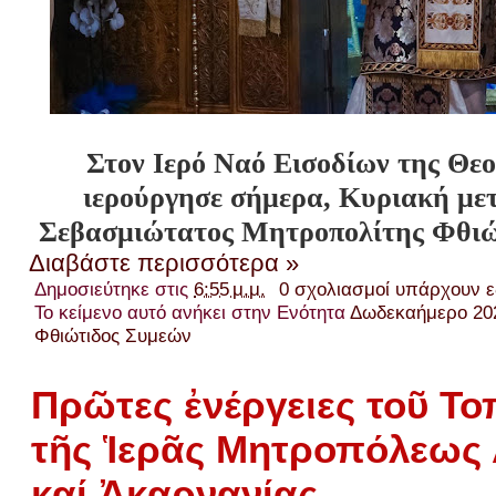
Στον Ιερό Ναό Εισοδίων της Θ
ιερούργησε σήμερα, Κυριακή με
Σεβασμιώτατος Μητροπολίτης Φθιώτ
Διαβάστε περισσότερα »
Δημοσιεύτηκε στις
6:55 μ.μ.
0 σχολιασμοί υπάρχουν 
Το κείμενο αυτό ανήκει στην Ενότητα
Δωδεκαήμερο 20
Φθιώτιδος Συμεών
Πρῶτες ἐνέργειες τοῦ Τ
τῆς Ἱερᾶς Μητροπόλεως 
καί Ἀκαρνανίας