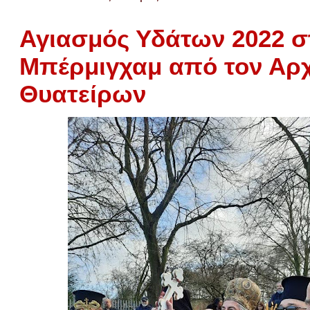
Αγιασμός Υδάτων 2022 σ
Μπέρμιγχαμ από τον Αρ
Θυατείρων