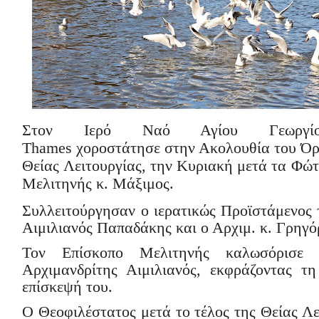
Στον Ιερό Ναό Αγίου Γεωρ
Thames
χοροστάτησε στην Ακολουθία του Όρ
Θείας Λειτουργίας, την Κυριακή μετά τα Φώτ
Μελιτηνής κ. Μάξιμος.
Συλλειτούργησαν ο ιερατικώς Προϊστάμενος τ
Αιμιλιανός Παπαδάκης και ο Αρχιμ. κ. Γρηγ
Τον Επίσκοπο Μελιτηνής καλωσόρισε
Αρχιμανδρίτης Αιμιλιανός, εκφράζοντας τ
επίσκεψή του.
Ο Θεοφιλέστατος μετά το τέλος της Θείας Λε