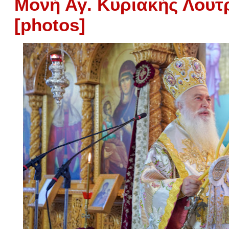
Μονή Αγ. Κυριακής Λουτ
[photos]