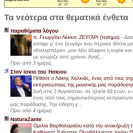
Τα νεότερα στα θεματικά ένθετα
παραθέματα λόγου
π. Γεωργίου Λέκκα: ΖΕΥΓΑΡΙ (ποίημα)
-
Δια
απόψε μ’ ένα ζευγάρι που πέρασε δίπλα μου
«Καλησπέρα», μου λέει άξαφνα η κυρία και 
με γνώριζε από χρόνια. Αναζ...
Πριν από 3 ημέρες
Στον ίσκιο του Ήσκιου
Πέθανε ο Λάκης Χαλκιάς, ένας από τους ση
εκπροσώπους της μουσικής μας παράδοση
ζωή στις 2 Αυγούστου, σε ηλικία 82 ετών, ο
ένας από τους σημαντικότερους εκπροσώπο
μας παράδοσης. Την είδηση γ...
Πριν από 4 ημέρες
NaturaZante
Ομιλία Βαρθολομαίου κατά την ανακήρυξή τ
Καθηγητή Τμήματος Περιβάλλοντος Ιονίου 