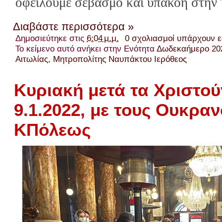
ὀφείλουμε σεβασμό καί ὑπακοή στήν
Διαβάστε περισσότερα »
Δημοσιεύτηκε στις
6:04 μ.μ.
0 σχολιασμοί υπάρχουν 
Το κείμενο αυτό ανήκει στην Ενότητα
Δωδεκαήμερο 20
Αιτωλίας
,
Μητροπολίτης Ναυπάκτου Ιερόθεος
Κυριακή μετά τα Χριστού
9.1.2022, με τους Ουκραν
ΚΠόλεως