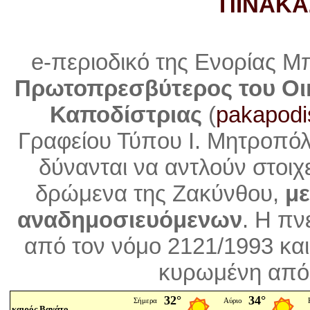
ΠΙΝΑΚΑ
e-περιοδικό της Ενορίας Μ
Πρωτοπρεσβύτερος του Οι
Καποδίστριας
(
pakapodi
Γραφείου Τύπου Ι. Μητροπό
δύνανται να αντλούν στοιχ
δρώμενα της Ζακύνθου,
με
αναδημοσιευόμενων
. Η
πνε
από τον νόμο 2121/1993 και
κυρωμένη από 
καιρός Βανάτο