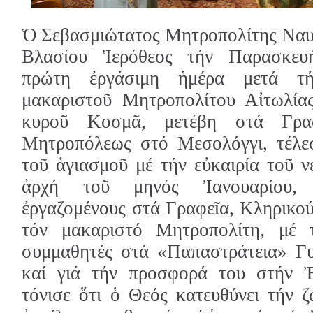
Ὁ Σεβασμιώτατος Μητροπολίτης Ναυ
Βλασίου Ἱερόθεος τήν Παρασκευ
πρώτη ἐργάσιμη ἡμέρα μετά τ
μακαριστοῦ Μητροπολίτου Αἰτωλία
κυροῦ Κοσμᾶ, μετέβη στά Γρα
Μητροπόλεως στό Μεσολόγγι, τέλε
τοῦ ἁγιασμοῦ μέ τήν εὐκαιρία τοῦ ν
ἀρχή τοῦ μηνός Ἰανουαρίου, 
ἐργαζομένους στά Γραφεῖα, Κληρικούς
τόν μακαριστό Μητροπολίτη, μέ 
συμμαθητές στά «Παπα­στράτεια» Γυ
καί γιά τήν προσφορά του στήν Ἐ
τόνισε ὅτι ὁ Θεός κατευθύνει τήν ζ