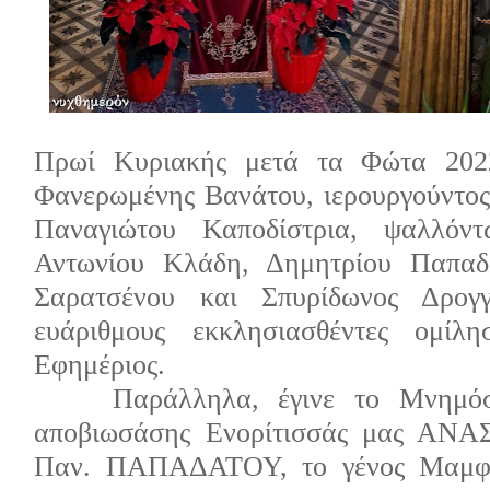
Πρωί Κυριακής μετά τα Φώτα 202
Φανερωμένης Βανάτου, ιερουργούντος
Παναγιώτου Καποδίστρια, ψαλλόν
Αντωνίου Κλάδη, Δημητρίου Παπαδ
Σαρατσένου και Σπυρίδωνος Δρογγ
ευάριθμους εκκλησιασθέντες ομίλ
Εφημέριος.
Παράλληλα, έγινε το Μνημό
αποβιωσάσης Ενορίτισσάς μας ΑΝΑ
Παν. ΠΑΠΑΔΑΤΟΥ, το γένος Μαμφρέ