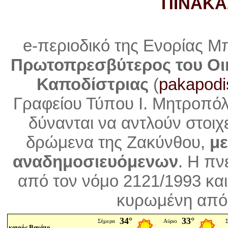
ΠΙΝΑΚΑ
e-περιοδικό της Ενορίας Μ
Πρωτοπρεσβύτερος του Οι
Καποδίστριας
(
pakapodi
Γραφείου Τύπου Ι. Μητροπό
δύνανται να αντλούν στοιχ
δρώμενα της Ζακύνθου,
με
αναδημοσιευόμενων
. Η
πνε
από τον νόμο 2121/1993 και
κυρωμένη από 
καιρός Βανάτο