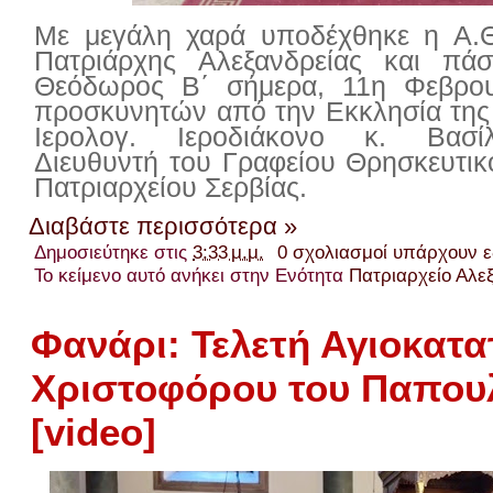
Με μεγάλη χαρά υποδέχθηκε η Α.
Πατριάρχης Αλεξανδρείας και πάσ
Θεόδωρος Β΄ σήμερα, 11η Φεβρουα
προσκυνητών από την Εκκλησία της 
Ιερολογ. Ιεροδιάκονο κ. Βασ
Διευθυντή του Γραφείου Θρησκευτικ
Πατριαρχείου Σερβίας.
Διαβάστε περισσότερα »
Δημοσιεύτηκε στις
3:33 μ.μ.
0 σχολιασμοί υπάρχουν 
Το κείμενο αυτό ανήκει στην Ενότητα
Πατριαρχείο Αλε
Φανάρι: Τελετή Αγιοκατ
Χριστοφόρου του Παπου
[video]