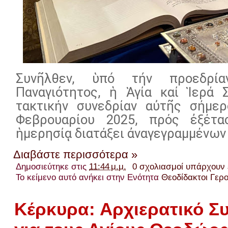
Συνῆλθεν, ὑπό τήν προεδρί
Παναγιότητος, ἡ Ἁγία καί Ἱερά 
τακτικήν συνεδρίαν αὐτῆς σήμερο
Φεβρουαρίου 2025, πρός ἐξέτ
ἡμερησίᾳ διατάξει ἀναγεγραμμένων
Διαβάστε περισσότερα »
Δημοσιεύτηκε στις
11:44 μ.μ.
0 σχολιασμοί υπάρχουν
Το κείμενο αυτό ανήκει στην Ενότητα
Θεοδίδακτοι Γερ
Κέρκυρα: Αρχιερατικό Σ