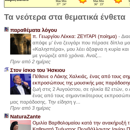
Τα νεότερα στα θεματικά ένθετα
παραθέματα λόγου
π. Γεωργίου Λέκκα: ΖΕΥΓΑΡΙ (ποίημα)
-
Δια
απόψε μ’ ένα ζευγάρι που πέρασε δίπλα μου
«Καλησπέρα», μου λέει άξαφνα η κυρία και 
με γνώριζε από χρόνια. Αναζ...
Πριν από 2 ημέρες
Στον ίσκιο του Ήσκιου
Πέθανε ο Λάκης Χαλκιάς, ένας από τους ση
εκπροσώπους της μουσικής μας παράδοση
ζωή στις 2 Αυγούστου, σε ηλικία 82 ετών, ο
ένας από τους σημαντικότερους εκπροσώπο
μας παράδοσης. Την είδηση γ...
Πριν από 3 ημέρες
NaturaZante
Ομιλία Βαρθολομαίου κατά την ανακήρυξή τ
Καθηγητή Τμήματος Περιβάλλοντος Ιονίου 