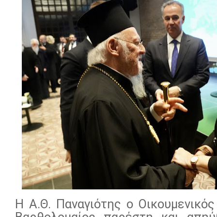
Η Α.Θ. Παναγιότης ο Οικουμενικός
Βαρθολομαίος παρέστη και απηύ