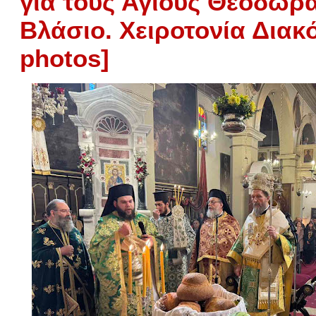
για τους Αγίους Θεοδώρα
Βλάσιο. Χειροτονία Διακό
photos]