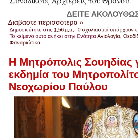
Συνοδικούς Αρχιερείς του Θρόνου.
ΔΕΙΤΕ ΑΚΟΛΟΥΘΩΣ
Διαβάστε περισσότερα »
Δημοσιεύτηκε στις
1:56 μ.μ.
0 σχολιασμοί υπάρχουν 
Το κείμενο αυτό ανήκει στην Ενότητα
Αγιολογία
,
Θεοδί
Φαναριώτικα
Η Μητρόπολις Σουηδίας γ
εκδημία του Μητροπολίτ
Νεοχωρίου Παύλου