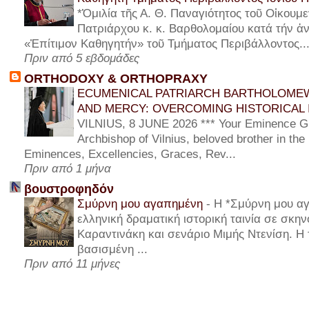
*Ὁμιλία τῆς Α. Θ. Παναγιότητος τοῦ Οἰκουμε
Πατριάρχου κ. κ. Βαρθολομαίου κατά τήν ἀν
«Ἐπίτιμον Καθηγητήν» τοῦ Τμήματος Περιβάλλοντος..
Πριν από 5 εβδομάδες
ORTHODOXY & ORTHOPRAXY
ECUMENICAL PATRIARCH BARTHOLOMEW
AND MERCY: OVERCOMING HISTORICAL 
VILNIUS, 8 JUNE 2026 *** Your Eminence Gi
Archbishop of Vilnius, beloved brother in the
Eminences, Excellencies, Graces, Rev...
Πριν από 1 μήνα
βουστροφηδόν
Σμύρνη μου αγαπημένη
-
Η *Σμύρνη μου αγ
ελληνική δραματική ιστορική ταινία σε σκη
Καραντινάκη και σενάριο Μιμής Ντενίση. Η τ
βασισμένη ...
Πριν από 11 μήνες