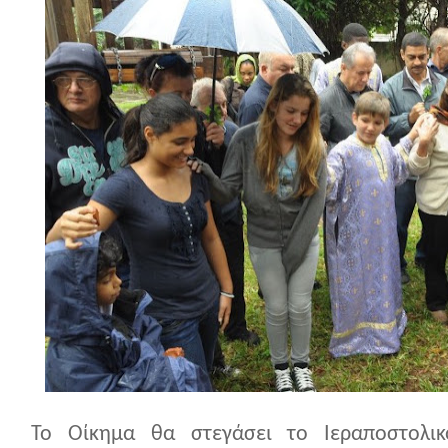
Το Οίκημα θα στεγάσει το Ιεραποστολικ