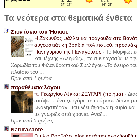
Τα νεότερα στα θεματικά ένθετα
Στον ίσκιο του Ήσκιου
Η Ζάκυνθος ψάλλει και τραγουδά στο Βανάτ
αυγουστιάτικη βραδιά πολιτισμού, προανά
Πανηγυριού της Παναγούλας
-
Το Μορφωτικ
και Τέχνης «Αληθώς», σε συνεργασία με τ
Χορωδία του Φιλανθρωπικού Συλλόγου «Το όνειρο του
πλαίσιο του ...
Πριν από 1 ημέρα
παραθέματα λόγου
π. Γεωργίου Λέκκα: ΖΕΥΓΑΡΙ (ποίημα)
-
Δια
απόψε μ’ ένα ζευγάρι που πέρασε δίπλα μου
«Καλησπέρα», μου λέει άξαφνα η κυρία και 
με γνώριζε από χρόνια. Αναζ...
Πριν από 5 ημέρες
NaturaZante
Ομιλία Βαρθολομαίου κατά την ανακήρυξή τ