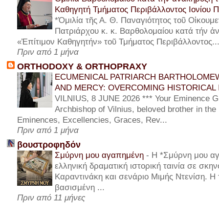
Καθηγητή Τμήματος Περιβάλλοντος Ιονίου 
*Ὁμιλία τῆς Α. Θ. Παναγιότητος τοῦ Οἰκουμε
Πατριάρχου κ. κ. Βαρθολομαίου κατά τήν ἀν
«Ἐπίτιμον Καθηγητήν» τοῦ Τμήματος Περιβάλλοντος..
Πριν από 1 μήνα
ORTHODOXY & ORTHOPRAXY
ECUMENICAL PATRIARCH BARTHOLOMEW
AND MERCY: OVERCOMING HISTORICAL 
VILNIUS, 8 JUNE 2026 *** Your Eminence Gi
Archbishop of Vilnius, beloved brother in the
Eminences, Excellencies, Graces, Rev...
Πριν από 1 μήνα
βουστροφηδόν
Σμύρνη μου αγαπημένη
-
Η *Σμύρνη μου αγ
ελληνική δραματική ιστορική ταινία σε σκη
Καραντινάκη και σενάριο Μιμής Ντενίση. Η τ
βασισμένη ...
Πριν από 11 μήνες