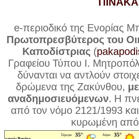
ΠΙΝΑΚΑ
e-περιοδικό της Ενορίας Μ
Πρωτοπρεσβύτερος του Οι
Καποδίστριας
(
pakapodi
Γραφείου Τύπου Ι. Μητροπό
δύνανται να αντλούν στοιχ
δρώμενα της Ζακύνθου,
με
αναδημοσιευόμενων
. Η
πνε
από τον νόμο 2121/1993 και
κυρωμένη από 
καιρός Βανάτο