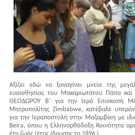
Αξίζει εδώ να ξαναγίνει μνεία της μεγ
ευαισθησίας του Μακαριωτάτου Πάπα και 
ΘΕΟΔΩΡΟΥ Β΄ για την Ιερά Επισκοπή Μο
Μητροπολίτης
Zimbabwe
, κατέβαλε υπερά
για την Ιεραποστολή στην Μοζαμβίκη με ιδι
Beira
, όπου η Ελληνορθόδοξη Κοινότητα αρι
έτη ζωής (έτος ίδρυσης το 1896 ).