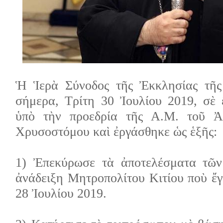
Ἡ Ἱερὰ Σύνοδος τῆς Ἐκκλησίας τῆ
σήμερα, Τρίτη 30 Ἰουλίου 2019, σὲ 
ὑπὸ τὴν προεδρία τῆς Α.Μ. τοῦ Ἀρ
Χρυσοστόμου καὶ ἐργάσθηκε ὡς ἑξῆς:
1) Ἐπεκύρωσε τὰ ἀποτελέσματα τῶν
ἀνάδειξη Μητροπολίτου Κιτίου ποὺ ἔγ
28 Ἰουλίου 2019.