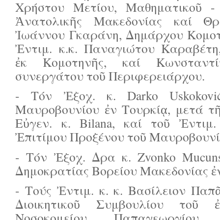
Χρήστου Μετίου, Μαθηματικοῦ -
Ἀνατολικῆς Μακεδονίας καί Θρᾴ
Ἰωάννου Γκαράνη, Δημάρχου Κομοτ
Ἐντιμ. κ.κ. Παναγιώτου Καραβέτη,
ἐκ Κομοτηνῆς, καί Κωνσταντί
συνεργάτου τοῦ Περιφερειάρχου.
- Τόν Ἐξοχ. κ. Darko Uskokovi
Μαυροβουνίου ἐν Τουρκίᾳ, μετά τ
Εὐγεν. κ. Bilana, καί τοῦ Ἐντιμ.
Ἐπιτίμου Προξένου τοῦ Μαυροβουνίο
- Τόν Ἐξοχ. Δρα κ. Zvonko Mucun
Δημοκρατίας Βορείου Μακεδονίας ἐν
- Τούς Ἐντιμ. κ. κ. Βασίλειον Παπ
Διοικητικοῦ Συμβουλίου τοῦ 
Νοσοκομείου Παπαγεωργίου