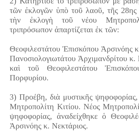
2) Κατήρτισε τὸ τριπρόσωπον μὲ βάσ
τῶν ἐκλογῶν ὑπὸ τοῦ λαοῦ, τῆς 28ης 
τὴν ἐκλογὴ τοῦ νέου Μητροπολ
τριπρόσωπον ἀπαρτίζεται ἐκ τῶν:
Θεοφιλεστάτου Ἐπισκόπου Ἀρσινόης κ
Πανοσιολογιωτάτου Ἀρχιμανδρίτου κ. 
καὶ τοῦ Θεοφιλεστάτου Ἐπισκόπ
Πορφυρίου.
3) Προέβη, διὰ μυστικῆς ψηφοφορίας,
Μητροπολίτη Κιτίου. Νέος Μητροπολίτ
ψηφοφορίας, ἀναδείχθηκε ὁ Θεοφιλέ
Ἀρσινόης κ. Νεκτάριος.