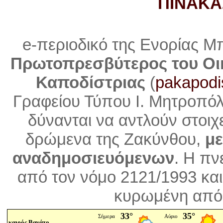
ΠΙΝΑΚΑ
e-περιοδικό της Ενορίας Μ
Πρωτοπρεσβύτερος του Οι
Καποδίστριας
(
pakapodi
Γραφείου Τύπου Ι. Μητροπό
δύνανται να αντλούν στοιχ
δρώμενα της Ζακύνθου,
με
αναδημοσιευόμενων
. Η
πνε
από τον νόμο 2121/1993 και
κυρωμένη από 
καιρός Βανάτο