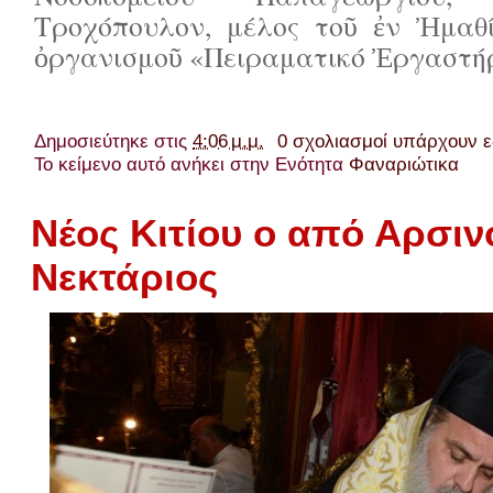
Τροχόπουλον, μέλος τοῦ ἐν Ἠμαθί
ὀργανισμοῦ «Πειραματικό Ἐργαστήρ
Δημοσιεύτηκε στις
4:06 μ.μ.
0 σχολιασμοί υπάρχουν 
Το κείμενο αυτό ανήκει στην Ενότητα
Φαναριώτικα
Νέος Κιτίου ο από Αρσιν
Νεκτάριος