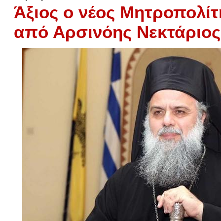
Άξιος ο νέος Μητροπολίτη
από Αρσινόης Νεκτάριος