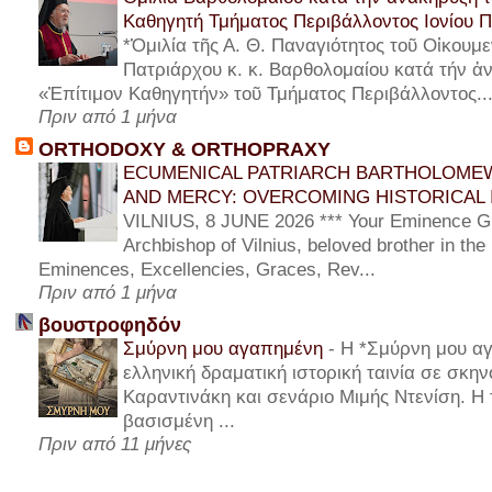
Καθηγητή Τμήματος Περιβάλλοντος Ιονίου 
*Ὁμιλία τῆς Α. Θ. Παναγιότητος τοῦ Οἰκουμε
Πατριάρχου κ. κ. Βαρθολομαίου κατά τήν ἀν
«Ἐπίτιμον Καθηγητήν» τοῦ Τμήματος Περιβάλλοντος..
Πριν από 1 μήνα
ORTHODOXY & ORTHOPRAXY
ECUMENICAL PATRIARCH BARTHOLOMEW
AND MERCY: OVERCOMING HISTORICAL 
VILNIUS, 8 JUNE 2026 *** Your Eminence Gi
Archbishop of Vilnius, beloved brother in the
Eminences, Excellencies, Graces, Rev...
Πριν από 1 μήνα
βουστροφηδόν
Σμύρνη μου αγαπημένη
-
Η *Σμύρνη μου αγ
ελληνική δραματική ιστορική ταινία σε σκη
Καραντινάκη και σενάριο Μιμής Ντενίση. Η τ
βασισμένη ...
Πριν από 11 μήνες