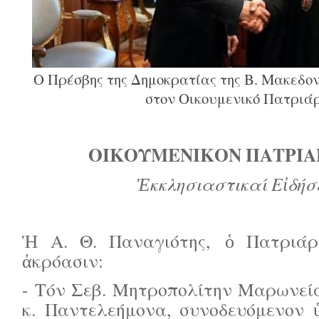
Ο Πρέσβης της Δημοκρατίας της Β. Μακεδον
στον Οικουμενικό Πατριά
ΟΙΚΟΥΜΕΝΙΚΟΝ ΠΑΤΡΙ
Ἐκκλησιαστικαί Εἰδήσ
Ἡ Α. Θ. Παναγιότης, ὁ Πατριάρχ
ἀκρόασιν:
- Τόν Σεβ. Μητροπολίτην Μαρωνεί
κ. Παντελεήμονα, συνοδευόμενον 