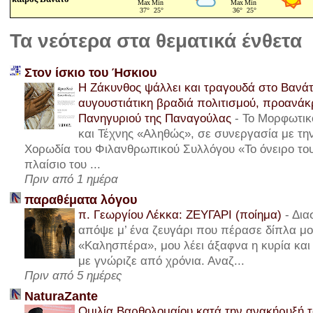
Τα νεότερα στα θεματικά ένθετα
Στον ίσκιο του Ήσκιου
Η Ζάκυνθος ψάλλει και τραγουδά στο Βανάτ
αυγουστιάτικη βραδιά πολιτισμού, προανά
Πανηγυριού της Παναγούλας
-
Το Μορφωτικ
και Τέχνης «Αληθώς», σε συνεργασία με τ
Χορωδία του Φιλανθρωπικού Συλλόγου «Το όνειρο του
πλαίσιο του ...
Πριν από 1 ημέρα
παραθέματα λόγου
π. Γεωργίου Λέκκα: ΖΕΥΓΑΡΙ (ποίημα)
-
Δια
απόψε μ’ ένα ζευγάρι που πέρασε δίπλα μου
«Καλησπέρα», μου λέει άξαφνα η κυρία και 
με γνώριζε από χρόνια. Αναζ...
Πριν από 5 ημέρες
NaturaZante
Ομιλία Βαρθολομαίου κατά την ανακήρυξή τ