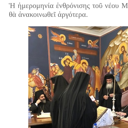
Ἡ ἡμερομηνία ἐνθρόνισης τοῦ νέου Μ
θὰ ἀνακοινωθεῖ ἀργότερα.