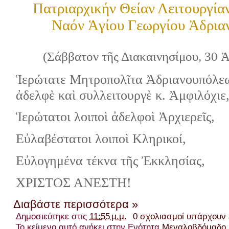
Πατριαρχικήν Θείαν Λειτουργίαν
Ναόν Ἁγίου Γεωργίου Ἀδρι
(Σάββατον τῆς Διακαινησίμου, 30 
Ἱερώτατε Μητροπολῖτα Ἀδριανουπόλεω
ἀδελφὲ καὶ συλλειτουργὲ κ. Ἀμφιλόχιε
Ἱερώτατοι λοιποὶ ἀδελφοὶ Ἀρχιερεῖς,
Εὐλαβέστατοι λοιποὶ Κληρικοί,
Εὐλογημένα τέκνα τῆς Ἐκκλησίας,
ΧΡΙΣΤΟΣ ΑΝΕΣΤΗ!
Διαβάστε περισσότερα »
Δημοσιεύτηκε στις
11:55 μ.μ.
0 σχολιασμοί υπάρχουν
Το κείμενο αυτό ανήκει στην Ενότητα
Μεγαλοβδόμαδο 