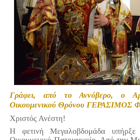
Γράφει, από το Αννόβερο, ο Αρ
Οικουμενικού Θρόνου ΓΕΡΑΣΙΜΟΣ
Χριστός Ανέστη!
Η φετινή Μεγαλοβδομάδα υπήρξε ι
Οικουμενικό Πατριαρχείο. Από την Μ