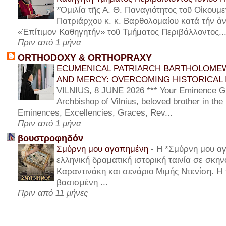
*Ὁμιλία τῆς Α. Θ. Παναγιότητος τοῦ Οἰκουμε
Πατριάρχου κ. κ. Βαρθολομαίου κατά τήν ἀν
«Ἐπίτιμον Καθηγητήν» τοῦ Τμήματος Περιβάλλοντος..
Πριν από 1 μήνα
ORTHODOXY & ORTHOPRAXY
ECUMENICAL PATRIARCH BARTHOLOMEW
AND MERCY: OVERCOMING HISTORICAL 
VILNIUS, 8 JUNE 2026 *** Your Eminence Gi
Archbishop of Vilnius, beloved brother in the
Eminences, Excellencies, Graces, Rev...
Πριν από 1 μήνα
βουστροφηδόν
Σμύρνη μου αγαπημένη
-
Η *Σμύρνη μου αγ
ελληνική δραματική ιστορική ταινία σε σκη
Καραντινάκη και σενάριο Μιμής Ντενίση. Η τ
βασισμένη ...
Πριν από 11 μήνες