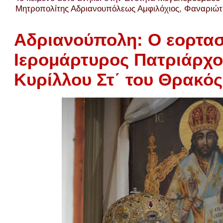
Μητροπολίτης Αδριανουπόλεως Αμφιλόχιος
,
Φαναριώτ
Αδριανούπολη: Ο εορτασ
Ιερομάρτυρος Πατριάρχ
Κυρίλλου Στ΄ του Θρακός