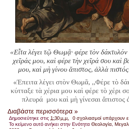
«Εἶτα λέγει τῷ Θωμᾷ· φέρε τὸν δάκτυλόν 
χεῖράς μου, καὶ φέρε τὴν χεῖρά σου καὶ β
μου, καὶ μὴ γίνου ἄπιστος, ἀλλὰ πιστό
«Έπειτα λέγει στὸν Θωμᾶ, ,,Φέρε τὸ δά
κύτταξε τὰ χέρια μου καὶ φέρε τὸ χέρι σ
πλευρά μου καὶ μὴ γίνεσαι ἄπιστος ἀ
Διαβάστε περισσότερα »
Δημοσιεύτηκε στις
1:30 μ.μ.
0 σχολιασμοί υπάρχουν 
Το κείμενο αυτό ανήκει στην Ενότητα
Θεολογία
,
Μεγαλ