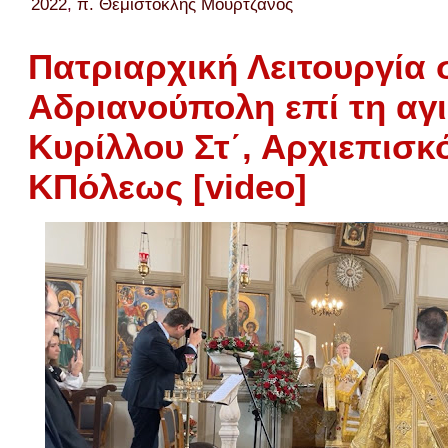
2022
,
π. Θεμιστοκλής Μουρτζανός
Πατριαρχική Λειτουργία 
Αδριανούπολη επί τη αγι
Κυρίλλου Στ΄, Αρχιεπισ
ΚΠόλεως [video]