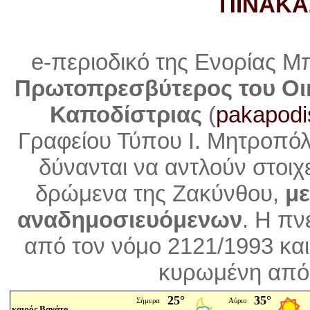
ΠΙΝΑΚΑ
e-περιοδικό της Ενορίας Μ
Πρωτοπρεσβύτερος του Οι
Καποδίστριας
(
pakapodi
Γραφείου Τύπου Ι. Μητροπό
δύνανται να αντλούν στοιχ
δρώμενα της Ζακύνθου,
με
αναδημοσιευόμενων
. Η
πνε
από τον νόμο 2121/1993 και
κυρωμένη από 
καιρός Βανάτο