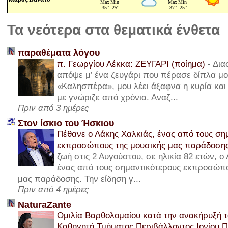
Τα νεότερα στα θεματικά ένθετα
παραθέματα λόγου
π. Γεωργίου Λέκκα: ΖΕΥΓΑΡΙ (ποίημα)
-
Δια
απόψε μ’ ένα ζευγάρι που πέρασε δίπλα μου
«Καλησπέρα», μου λέει άξαφνα η κυρία και 
με γνώριζε από χρόνια. Αναζ...
Πριν από 3 ημέρες
Στον ίσκιο του Ήσκιου
Πέθανε ο Λάκης Χαλκιάς, ένας από τους ση
εκπροσώπους της μουσικής μας παράδοση
ζωή στις 2 Αυγούστου, σε ηλικία 82 ετών, ο
ένας από τους σημαντικότερους εκπροσώπο
μας παράδοσης. Την είδηση γ...
Πριν από 4 ημέρες
NaturaZante
Ομιλία Βαρθολομαίου κατά την ανακήρυξή τ
Καθηγητή Τμήματος Περιβάλλοντος Ιονίου 