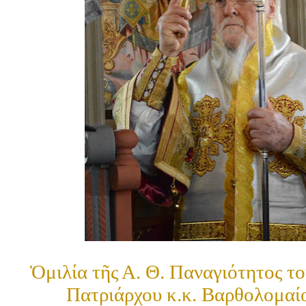
Ὁμιλία τῆς Α. Θ. Παναγιότητος τ
Πατριάρχου κ.κ. Βαρθολομαί