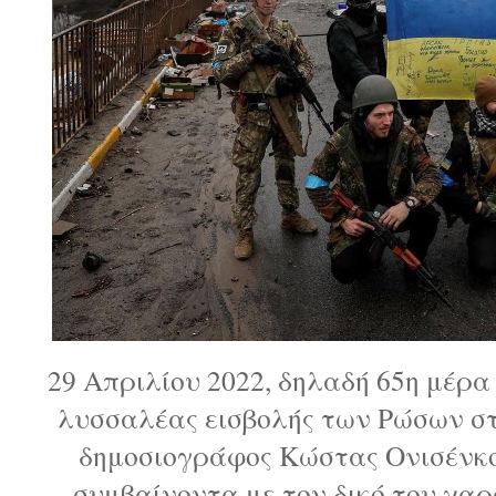
29 Απριλίου 2022, δηλαδή 65η μέρα
λυσσαλέας εισβολής των Ρώσων στ
δημοσιογράφος Κώστας Ονισένκο
συμβαίνοντα με τον δικό του χαρ