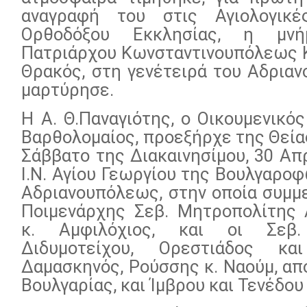
αναγραφή του στις Αγιολογικ
Ορθοδόξου Εκκλησίας, η μν
Πατριάρχου Κωνσταντινουπόλεως Κ
Θρακός, στη γενέτειρά του Αδριαν
μαρτύρησε.
H Α. Θ.Παναγιότης, ο Οικουμενικός
Βαρθολομαίος, προεξήρχε της Θείας
Σάββατο της Διακαινησίμου, 30 Απρ
Ι.Ν. Αγίου Γεωργίου της Βουλγαρο
Αδριανουπόλεως, στην οποία συμμε
Ποιμενάρχης Σεβ. Μητροπολίτης
κ. Αμφιλόχιος, και οι Σεβ.
Διδυμοτείχου, Ορεστιάδος κα
Δαμασκηνός, Ρούσσης κ. Ναούμ, απ
Βουλγαρίας, και Ίμβρου και Τενέδου 