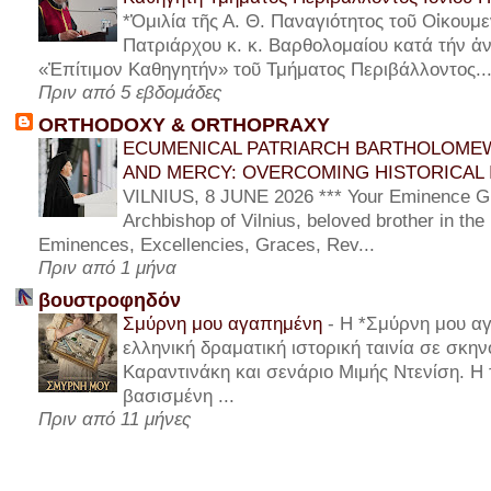
*Ὁμιλία τῆς Α. Θ. Παναγιότητος τοῦ Οἰκουμε
Πατριάρχου κ. κ. Βαρθολομαίου κατά τήν ἀν
«Ἐπίτιμον Καθηγητήν» τοῦ Τμήματος Περιβάλλοντος..
Πριν από 5 εβδομάδες
ORTHODOXY & ORTHOPRAXY
ECUMENICAL PATRIARCH BARTHOLOMEW
AND MERCY: OVERCOMING HISTORICAL 
VILNIUS, 8 JUNE 2026 *** Your Eminence Gi
Archbishop of Vilnius, beloved brother in the
Eminences, Excellencies, Graces, Rev...
Πριν από 1 μήνα
βουστροφηδόν
Σμύρνη μου αγαπημένη
-
Η *Σμύρνη μου αγ
ελληνική δραματική ιστορική ταινία σε σκη
Καραντινάκη και σενάριο Μιμής Ντενίση. Η τ
βασισμένη ...
Πριν από 11 μήνες