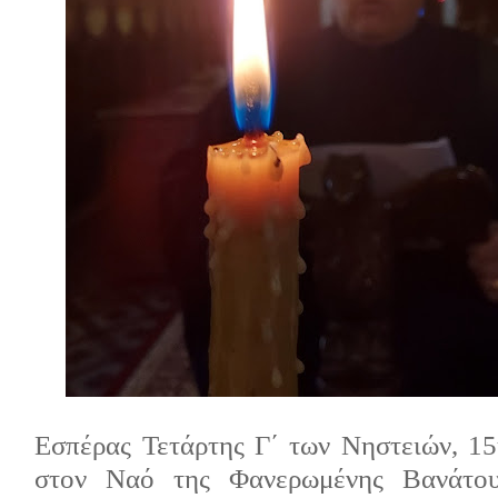
Εσπέρας Τετάρτης Γ΄ των Νηστειών, 1
στον Ναό της Φανερωμένης Βανάτου