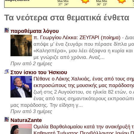
Τα νεότερα στα θεματικά ένθετα
παραθέματα λόγου
π. Γεωργίου Λέκκα: ΖΕΥΓΑΡΙ (ποίημα)
-
Δια
απόψε μ’ ένα ζευγάρι που πέρασε δίπλα μου
«Καλησπέρα», μου λέει άξαφνα η κυρία και 
με γνώριζε από χρόνια. Αναζ...
Πριν από 2 ημέρες
Στον ίσκιο του Ήσκιου
Πέθανε ο Λάκης Χαλκιάς, ένας από τους ση
εκπροσώπους της μουσικής μας παράδοση
ζωή στις 2 Αυγούστου, σε ηλικία 82 ετών, ο
ένας από τους σημαντικότερους εκπροσώπο
μας παράδοσης. Την είδηση γ...
Πριν από 3 ημέρες
NaturaZante
Ομιλία Βαρθολομαίου κατά την ανακήρυξή τ
Καθηγητή Τμήματος Περιβάλλοντος Ιονίου 