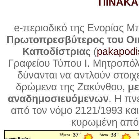
ΠΙΝΑΚΑ
e-περιοδικό της Ενορίας Μ
Πρωτοπρεσβύτερος του Οι
Καποδίστριας
(
pakapodi
Γραφείου Τύπου Ι. Μητροπό
δύνανται να αντλούν στοιχ
δρώμενα της Ζακύνθου,
με
αναδημοσιευόμενων
. Η
πνε
από τον νόμο 2121/1993 και
κυρωμένη από 
καιρός Βανάτο