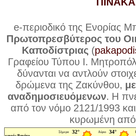
ΠΙΝΑΚΑ
e-περιοδικό της Ενορίας Μ
Πρωτοπρεσβύτερος του Οι
Καποδίστριας
(
pakapodi
Γραφείου Τύπου Ι. Μητροπό
δύνανται να αντλούν στοιχ
δρώμενα της Ζακύνθου,
με
αναδημοσιευόμενων
. Η
πνε
από τον νόμο 2121/1993 και
κυρωμένη από 
καιρός Βανάτο