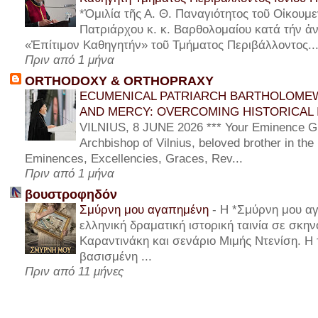
*Ὁμιλία τῆς Α. Θ. Παναγιότητος τοῦ Οἰκουμε
Πατριάρχου κ. κ. Βαρθολομαίου κατά τήν ἀν
«Ἐπίτιμον Καθηγητήν» τοῦ Τμήματος Περιβάλλοντος..
Πριν από 1 μήνα
ORTHODOXY & ORTHOPRAXY
ECUMENICAL PATRIARCH BARTHOLOMEW
AND MERCY: OVERCOMING HISTORICAL 
VILNIUS, 8 JUNE 2026 *** Your Eminence Gi
Archbishop of Vilnius, beloved brother in the
Eminences, Excellencies, Graces, Rev...
Πριν από 1 μήνα
βουστροφηδόν
Σμύρνη μου αγαπημένη
-
Η *Σμύρνη μου αγ
ελληνική δραματική ιστορική ταινία σε σκη
Καραντινάκη και σενάριο Μιμής Ντενίση. Η τ
βασισμένη ...
Πριν από 11 μήνες