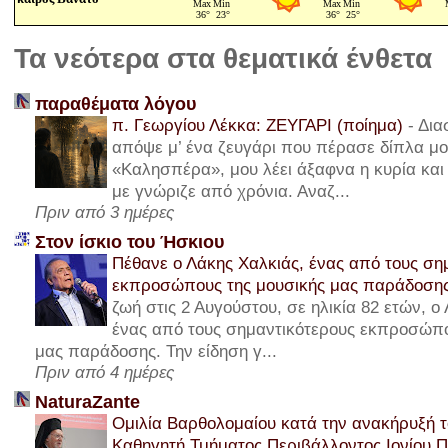
Τα νεότερα στα θεματικά ένθετα
παραθέματα λόγου
π. Γεωργίου Λέκκα: ΖΕΥΓΑΡΙ (ποίημα)
-
Δια
απόψε μ’ ένα ζευγάρι που πέρασε δίπλα μου
«Καλησπέρα», μου λέει άξαφνα η κυρία και 
με γνώριζε από χρόνια. Αναζ...
Πριν από 3 ημέρες
Στον ίσκιο του Ήσκιου
Πέθανε ο Λάκης Χαλκιάς, ένας από τους ση
εκπροσώπους της μουσικής μας παράδοση
ζωή στις 2 Αυγούστου, σε ηλικία 82 ετών, ο
ένας από τους σημαντικότερους εκπροσώπο
μας παράδοσης. Την είδηση γ...
Πριν από 4 ημέρες
NaturaZante
Ομιλία Βαρθολομαίου κατά την ανακήρυξή τ
Καθηγητή Τμήματος Περιβάλλοντος Ιονίου 