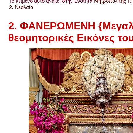
Το κείμενο αυτό ανήκει στην Ενότητα
Μητροπολίτης Ίμ
2
,
Νεολαία
2. ΦΑΝΕΡΩΜΕΝΗ {Μεγαλυ
θεομητορικές Εικόνες το