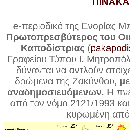
ΠΙΝΑΚΑ
e-περιοδικό της Ενορίας Μ
Πρωτοπρεσβύτερος του Οι
Καποδίστριας
(
pakapodi
Γραφείου Τύπου Ι. Μητροπό
δύνανται να αντλούν στοιχ
δρώμενα της Ζακύνθου,
με
αναδημοσιευόμενων
. Η
πνε
από τον νόμο 2121/1993 και
κυρωμένη από 
καιρός Βανάτο