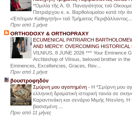
*Ὁμιλία τῆς Α. Θ. Παναγιότητος τοῦ Οἰκουμε
Πατριάρχου κ. κ. Βαρθολομαίου κατά τήν ἀν
«Ἐπίτιμον Καθηγητήν» τοῦ Τμήματος Περιβάλλοντος..
Πριν από 1 μήνα
ORTHODOXY & ORTHOPRAXY
ECUMENICAL PATRIARCH BARTHOLOMEW
AND MERCY: OVERCOMING HISTORICAL 
VILNIUS, 8 JUNE 2026 *** Your Eminence Gi
Archbishop of Vilnius, beloved brother in the
Eminences, Excellencies, Graces, Rev...
Πριν από 1 μήνα
βουστροφηδόν
Σμύρνη μου αγαπημένη
-
Η *Σμύρνη μου αγ
ελληνική δραματική ιστορική ταινία σε σκη
Καραντινάκη και σενάριο Μιμής Ντενίση. Η τ
βασισμένη ...
Πριν από 11 μήνες