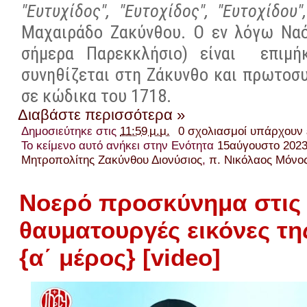
"Ευτυχίδος", "Ευτοχίδος", "Ευτοχίδου
Μαχαιράδο Ζακύνθου. Ο εν λόγω Ναό
σήμερα Παρεκκλήσιο) είναι
επιμήκ
συνηθίζεται στη Ζάκυνθο και πρωτοσυ
σε κώδικα του 1718.
Διαβάστε περισσότερα »
Δημοσιεύτηκε στις
11:59 μ.μ.
0 σχολιασμοί υπάρχουν
Το κείμενο αυτό ανήκει στην Ενότητα
15αύγουστο 202
Μητροπολίτης Ζακύνθου Διονύσιος
,
π. Νικόλαος Μόνο
Νοερό προσκύνημα στις
θαυματουργές εικόνες τη
{α΄ μέρος} [video]