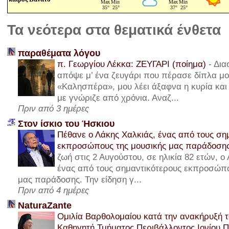
Τα νεότερα στα θεματικά ένθετα
παραθέματα λόγου
π. Γεωργίου Λέκκα: ΖΕΥΓΑΡΙ (ποίημα)
-
Δια
απόψε μ’ ένα ζευγάρι που πέρασε δίπλα μου
«Καλησπέρα», μου λέει άξαφνα η κυρία και 
με γνώριζε από χρόνια. Αναζ...
Πριν από 3 ημέρες
Στον ίσκιο του Ήσκιου
Πέθανε ο Λάκης Χαλκιάς, ένας από τους ση
εκπροσώπους της μουσικής μας παράδοση
ζωή στις 2 Αυγούστου, σε ηλικία 82 ετών, ο
ένας από τους σημαντικότερους εκπροσώπο
μας παράδοσης. Την είδηση γ...
Πριν από 4 ημέρες
NaturaZante
Ομιλία Βαρθολομαίου κατά την ανακήρυξή τ
Καθηγητή Τμήματος Περιβάλλοντος Ιονίου 