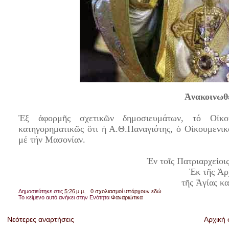
Ἀνακοινωθέ
Ἐξ ἀφορμῆς σχετικῶν δημοσιευμάτων, τό Οἰκου
κατηγορηματικῶς ὅτι ἡ Α.Θ.Παναγιότης, ὁ Οἰκουμενικ
μέ τήν Μασονίαν.
Ἐν τοῖς Πατριαρχείοι
Ἐκ τῆς Ἀρ
τῆς Ἁγίας κ
Δημοσιεύτηκε στις
5:26 μ.μ.
0 σχολιασμοί υπάρχουν εδώ
Το κείμενο αυτό ανήκει στην Ενότητα
Φαναριώτικα
Νεότερες αναρτήσεις
Αρχική 