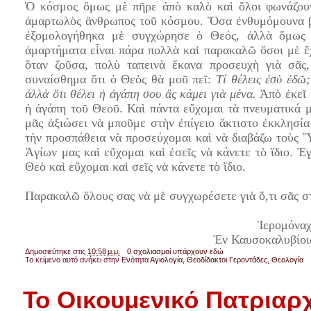
Ὁ κόσμος ὅμως μὲ πῆρε ἀπὸ καλὸ καὶ ὅλοι φωνάζουνε
ἁμαρτωλὸς ἄνθρωπος τοῦ κόσμου. Ὅσα ἐνθυμόμουνα βε
ἐξομολογήθηκα μὲ συγχώρησε ὁ Θεός, ἀλλὰ ὅμως 
ἁμαρτήματα εἶναι πάρα πολλὰ καὶ παρακαλῶ ὅσοι μὲ ἔχ
ὅταν ζοῦσα, πολὺ ταπεινὰ ἔκανα προσευχὴ γιὰ σᾶ
συναίσθημα ὅτι ὁ Θεὸς θὰ μοῦ πεῖ:
Τί θέλεις ἐσὺ ἐδῶ;
ἀλλὰ ὅτι θέλει ἡ ἀγάπη σου ἂς κάμει γιὰ μένα.
Ἀπὸ ἐκεῖ 
ἡ ἀγάπη τοῦ Θεοῦ. Καὶ πάντα εὔχομαι τὰ πνευματικά μ
μᾶς ἀξιώσει νὰ μποῦμε στὴν ἐπίγειο ἄκτιστο ἐκκλησία
τὴν προσπάθεια νὰ προσεύχομαι καὶ νὰ διαβάζω τοὺς 
Ἁγίων μας καὶ εὔχομαι καὶ ἐσεῖς νὰ κάνετε τὸ ἴδιο.
Θεὸ καὶ εὔχομαι καὶ σεῖς νὰ κάνετε τὸ ἴδιο.
Παρακαλῶ ὅλους σας νὰ μὲ συγχωρέσετε γιὰ ὅ,τι σᾶς 
Ἱερομόνα
Ἐν Καυσοκαλυβίοις
Δημοσιεύτηκε στις
10:58 μ.μ.
0 σχολιασμοί υπάρχουν εδώ
Το κείμενο αυτό ανήκει στην Ενότητα
Αγιολογία
,
Θεοδίδακτοι Γεροντάδες
,
Θεολογία
Το Οικουμενικό Πατριαρχ