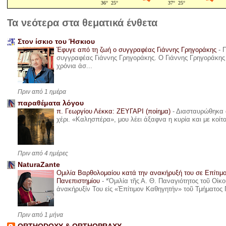
Τα νεότερα στα θεματικά ένθετα
Στον ίσκιο του Ήσκιου
Έφυγε από τη ζωή ο συγγραφέας Γιάννης Γρηγοράκης
-
Π
συγγραφέας Γιάννης Γρηγοράκης. Ο Γιάννης Γρηγοράκης 
χρόνια άσ...
Πριν από 1 ημέρα
παραθέματα λόγου
π. Γεωργίου Λέκκα: ΖΕΥΓΑΡΙ (ποίημα)
-
Διασταυρώθηκα α
χέρι. «Καλησπέρα», μου λέει άξαφνα η κυρία και με κοίτ
Πριν από 4 ημέρες
NaturaZante
Ομιλία Βαρθολομαίου κατά την ανακήρυξή του σε Επίτιμ
Πανεπιστημίου
-
*Ὁμιλία τῆς Α. Θ. Παναγιότητος τοῦ Οἰκ
ἀνακήρυξίν Του εἰς «Ἐπίτιμον Καθηγητήν» τοῦ Τμήματος 
Πριν από 1 μήνα