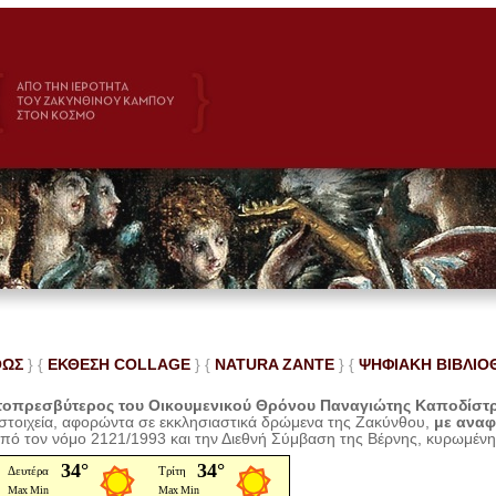
ΘΩΣ
} {
ΕΚΘΕΣΗ COLLAGE
}
{
NATURA ZANTE
} {
ΨΗΦΙΑΚΗ ΒΙΒΛΙΟ
οπρεσβύτερος του Οικουμενικού Θρόνου Παναγιώτης Καποδίστ
 στοιχεία, αφορώντα σε εκκλησιαστικά δρώμενα της Ζακύνθου,
με ανα
από τον νόμο 2121/1993 και την Διεθνή Σύμβαση της Βέρνης, κυρωμέν