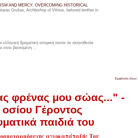
ISM AND MERCY: OVERCOMING HISTORICAL
ras Grušas, Archbishop of Vilnius, beloved brother in
 ελληνική δραματική ιστορική ταινία σε σκηνοθεσία
 είναι βασισμένη ...
Εμφάνιση όλων
ς φρένας μου σώας..." -
 οσίου Γέροντος
ματικά παιδιά του
κοσμοχαρμόσυνης αγιοκατάταξής Του