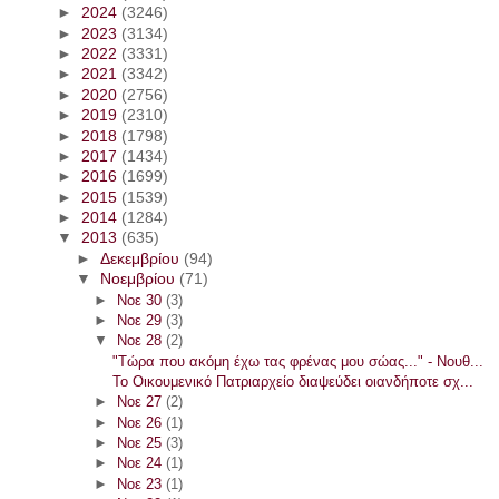
►
2024
(3246)
►
2023
(3134)
►
2022
(3331)
►
2021
(3342)
►
2020
(2756)
►
2019
(2310)
►
2018
(1798)
►
2017
(1434)
►
2016
(1699)
►
2015
(1539)
►
2014
(1284)
▼
2013
(635)
►
Δεκεμβρίου
(94)
▼
Νοεμβρίου
(71)
►
Νοε 30
(3)
►
Νοε 29
(3)
▼
Νοε 28
(2)
"Τώρα που ακόμη έχω τας φρένας μου σώας..." - Νουθ...
Το Οικουμενικό Πατριαρχείο διαψεύδει οιανδήποτε σχ...
►
Νοε 27
(2)
►
Νοε 26
(1)
►
Νοε 25
(3)
►
Νοε 24
(1)
►
Νοε 23
(1)