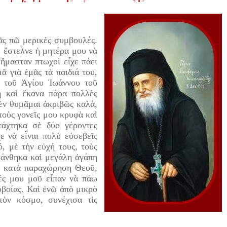
ς πῶ μερικὲς συμβουλές.
ὲ ἔστελνε ἡ μητέρα μου νὰ
 ἤμασταν πτωχοὶ εἶχε πάει
ᾶ γιὰ ἐμᾶς τὰ παιδιά του,
ο τοῦ Ἁγίου Ἰωάννου τοῦ
 καὶ ἔκανα πάρα πολλὲς
ὲν θυμᾶμαι ἀκριβῶς καλά,
τοὺς γονεῖς μου κρυφὰ καὶ
άχτηκα σὲ δύο γέροντες
ε νὰ εἶναι πολὺ εὐσεβεῖς
ό, μὲ τὴν εὐχή τους, τοὺς
θάνθηκα καὶ μεγάλη ἀγάπη
, κατὰ παραχώρηση Θεοῦ,
τές μου μοῦ εἶπαν νὰ πάω
ὐβοίας. Καὶ ἐνῶ ἀπὸ μικρὸ
τὸν κόσμο, συνέχισα τὶς