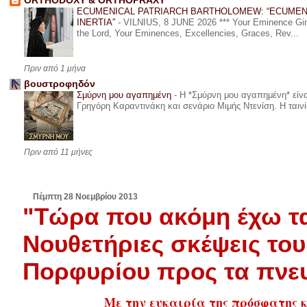
ORTHODOXY & ORTHOPRAXY
ECUMENICAL PATRIARCH BARTHOLOMEW: “ECUMEN
INERTIA”
-
VILNIUS, 8 JUNE 2026 *** Your Eminence Ginta
the Lord, Your Eminences, Excellencies, Graces, Rev...
Πριν από 1 μήνα
βουστροφηδόν
Σμύρνη μου αγαπημένη
-
Η *Σμύρνη μου αγαπημένη* είναι
Γρηγόρη Καραντινάκη και σενάριο Μιμής Ντενίση. Η ταινία
Πριν από 11 μήνες
Πέμπτη 28 Νοεμβρίου 2013
"Τώρα που ακόμη έχω τα
Νουθετήριες σκέψεις του
Πορφυρίου προς τα πνευ
Με την ευκαιρία της πρόσφατης 