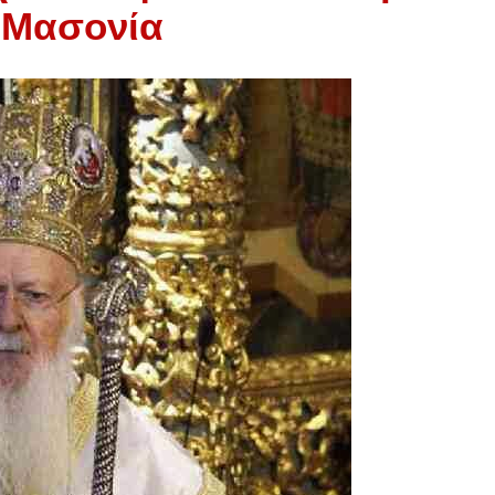
 Μασονία