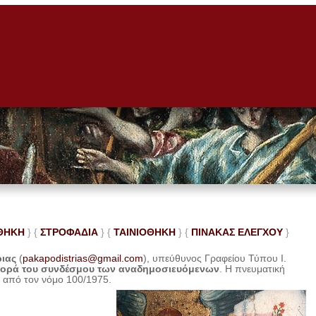
ΘΗΚΗ
} {
ΣΤΡΟΦΑΔΙΑ
} {
ΤΑΙΝΙΟΘΗΚΗ
} {
ΠΙΝΑΚΑΣ ΕΛΕ
ΓΧΟΥ
}
ριας
(
pakapodistrias@gmail.com
), υπεύθυνος Γραφείου Τύπου Ι.
φορά του συνδέσμου των αναδημοσιευόμενων
. Η
πνευματική
η από τον νόμο 100/1975.