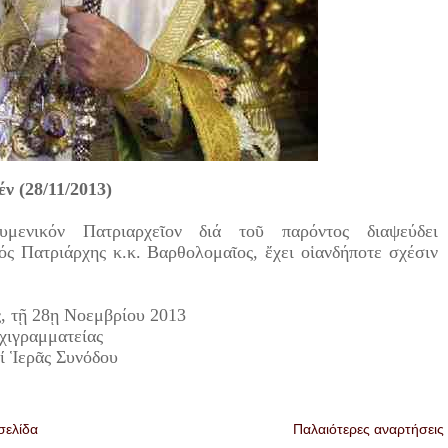
ν (28/11/2013)
μενικόν Πατριαρχεῖον διά τοῦ παρόντος διαψεύδει
ός Πατριάρχης κ.κ. Βαρθολομαῖος, ἔχει οἱανδήποτε σχέσιν
ς, τῇ 28ῃ Νοεμβρίου 2013
χιγραμματείας
αί Ἱερᾶς Συνόδου
σελίδα
Παλαιότερες αναρτήσεις