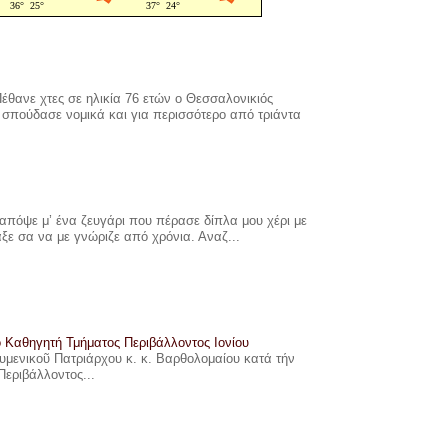
έθανε χτες σε ηλικία 76 ετών ο Θεσσαλονικιός
σπούδασε νομικά και για περισσότερο από τριάντα
πόψε μ’ ένα ζευγάρι που πέρασε δίπλα μου χέρι με
αξε σα να με γνώριζε από χρόνια. Αναζ...
ο Καθηγητή Τμήματος Περιβάλλοντος Ιονίου
ουμενικοῦ Πατριάρχου κ. κ. Βαρθολομαίου κατά τήν
Περιβάλλοντος...