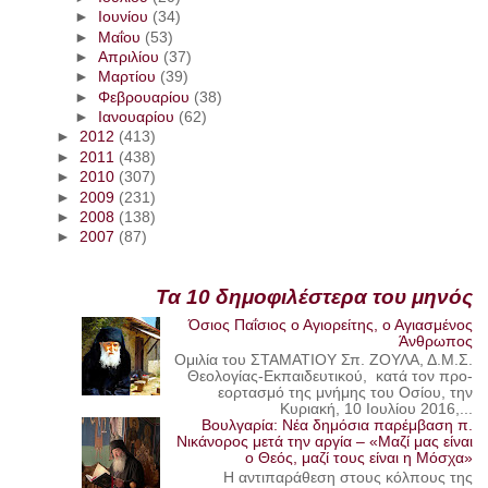
►
Ιουνίου
(34)
►
Μαΐου
(53)
►
Απριλίου
(37)
►
Μαρτίου
(39)
►
Φεβρουαρίου
(38)
►
Ιανουαρίου
(62)
►
2012
(413)
►
2011
(438)
►
2010
(307)
►
2009
(231)
►
2008
(138)
►
2007
(87)
Τα 10 δημοφιλέστερα του μηνός
Όσιος Παΐσιος ο Αγιορείτης, ο Αγιασμένος
Άνθρωπος
Ομιλία του ΣΤΑΜΑΤΙΟΥ Σπ. ΖΟΥΛΑ, Δ.Μ.Σ.
Θεολογίας-Εκπαιδευτικού, κατά τον προ-
εορτασμό της μνήμης του Οσίου, την
Κυριακή, 10 Ιουλίου 2016,...
Βουλγαρία: Νέα δημόσια παρέμβαση π.
Νικάνορος μετά την αργία – «Μαζί μας είναι
ο Θεός, μαζί τους είναι η Μόσχα»
Η αντιπαράθεση στους κόλπους της