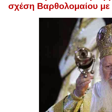
σχέση Βαρθολομαίου με