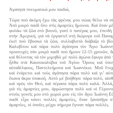
Ἀγαπητὰ πνευματικά μου παιδιά,
Τώρα ποὺ ἀκόμη ἔχω τὰς φρένας μου σώας θέλω νὰ σᾶ
Ἀπὸ μικρὸ παιδὶ ὅλο στὶς ἁμαρτίες ἤμουνα. Καὶ ὅταν μ
φυλάω τὰ ζῶα στὸ βουνό, γιατί ὁ πατέρας μου, ἐπειδὴ
στὴν Ἀμερική, γιὰ νὰ ἐργαστεῖ στὴ διώρυγα τοῦ Παναμ
ἐκεῖ ποὺ ἔβοσκα τὰ ζῶα, συλλαβιστὰ διάβαζα τὸ βί
Καλυβίτου καὶ πάρα πολὺ ἀγάπησα τὸν Ἅγιο Ἰωάννη
προσευχὲς σὰν μικρὸ παιδὶ ποὺ ἤμουν 12-15 χρονῶν, δ
καὶ θέλοντας νὰ τὸν μιμηθῶ μὲ πολὺ ἀγώνα ἔφυγα ἀπὸ 
ἦλθα στὰ Καυσοκαλύβια τοῦ Ἁγίου Ὄρους καὶ ὑποτ
αὐταδέλφους, Παντελεήμονα καὶ Ἰωαννίκιο. Μοῦ ἔτυχ
καὶ ἐνάρετοι καὶ τοὺς ἀγάπησα πάρα πολὺ καὶ γι’ αὐτ
ἔκανα ἄκρα ὑπακοή. Αὐτὸ μὲ βοήθησε πάρα πολύ, αἰσ
καὶ πρὸς τὸν Θεό, καὶ πέρασα πάρα πολὺ καλά. Ἀλλά
γιὰ τὶς ἁμαρτίες μου, ἀρρώστησα πολὺ καὶ οἱ Γέρον
στοὺς γονεῖς μου στὸ χωριό μου εἰς τὸν ἅγιο Ἰωάννη Ε
παιδὶ εἶχα κάνει πολλὲς ἁμαρτίες, ὅταν ξαναπῆγα σ
ἁμαρτίες, οἱ ὁποῖες μέχρι σήμερα ἔγιναν πάρα πολλές.