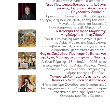
Εκκλησίας συνιστά μία από τις σ...
Νέος Πρωτοπρεσβύτερος ο π. Ιωάννης
Ιγγλέσης, Εφημέριος Αλυκανά και
Πηγαδακίων Ζακύνθου
Γράφει ο π. Παναγιώτης Καποδίστριας
Σήμερα, 27η Ιουλίου 2026, εορτή του Αγίου
Μεγαλομάρτυρος και Ιαματικού
Παντελεήμονος, ο Σεβ. Μητροπολίτ...
Το πέρασμα της Αγίας Μαρίας της
Μαγδαληνής από τη Ζάκυνθο
Του π. Παναγιώτη Καποδίστρια Η μνήμη
της Αγίας Μαρίας της Μαγδαληνής
ακτινοβολεί φως εξαίσιο -παρηγορητικό κι
ευφρόσυνο- μέσα στον εκκλησιασ...
Φαγιάς Ζακύνθου: Πανηγυρικός Εσπερινός
της Αγίας Μαρίνης στον περίοπτο Ναό Της
Δειλινό Πέμπτης, 16ης Ιουλίου 2026, στον
περιώνυμο Ναό της Αγίας Μαρίνας Φαγιά
Ζακύνθου, για τον εόρτιο Εσπερινό της
μνήμης της Αγίας Παρθεν...
Φανάρι: Εξελέγη νέος Αρχιεπίσκοπος
Καναδά ο Νέας Ιερσέης Απόστολος
Η Αγία και Ιερά Σύνοδος του Οικουμενικού
Πατριαρχείου που συνεδριάζει από το πρωί
στο Φανάρι υπό την Προεδρία του
Οικουμενικού Πατριάρχου κ....