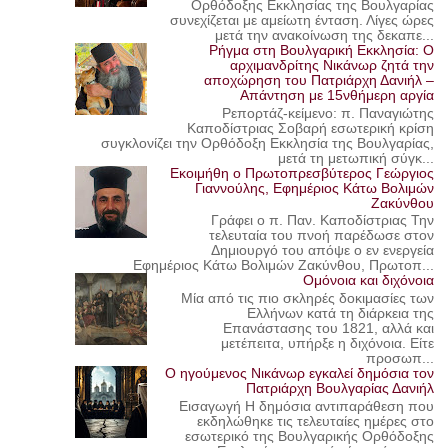
Ορθόδοξης Εκκλησίας της Βουλγαρίας
συνεχίζεται με αμείωτη ένταση. Λίγες ώρες
μετά την ανακοίνωση της δεκαπε...
Ρήγμα στη Βουλγαρική Εκκλησία: Ο
αρχιμανδρίτης Νικάνωρ ζητά την
αποχώρηση του Πατριάρχη Δανιήλ –
Απάντηση με 15νθήμερη αργία
Ρεπορτάζ-κείμενο: π. Παναγιώτης
Καποδίστριας Σοβαρή εσωτερική κρίση
συγκλονίζει την Ορθόδοξη Εκκλησία της Βουλγαρίας,
μετά τη μετωπική σύγκ...
Εκοιμήθη ο Πρωτοπρεσβύτερος Γεώργιος
Γιαννούλης, Εφημέριος Κάτω Βολιμών
Ζακύνθου
Γράφει ο π. Παν. Καποδίστριας Την
τελευταία του πνοή παρέδωσε στον
Δημιουργό του απόψε ο εν ενεργεία
Εφημέριος Κάτω Βολιμών Ζακύνθου, Πρωτοπ...
Ομόνοια και διχόνοια
Μία από τις πιο σκληρές δοκιμασίες των
Ελλήνων κατά τη διάρκεια της
Επανάστασης του 1821, αλλά και
μετέπειτα, υπήρξε η διχόνοια. Είτε
προσωπ...
Ο ηγούμενος Νικάνωρ εγκαλεί δημόσια τον
Πατριάρχη Βουλγαρίας Δανιήλ
Εισαγωγή Η δημόσια αντιπαράθεση που
εκδηλώθηκε τις τελευταίες ημέρες στο
εσωτερικό της Βουλγαρικής Ορθόδοξης