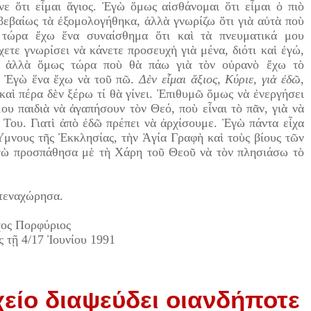
 ὅτι εἶμαι ἅγιος. Ἐγὼ ὅμως αἰσθάνομαι ὅτι εἶμαι ὁ πιὸ
βαίως τὰ ἐξομολογήθηκα, ἀλλὰ γνωρίζω ὅτι γιὰ αὐτὰ ποὺ
τώρα ἔχω ἕνα συναίσθημα ὅτι καὶ τὰ πνευματικά μου
ετε γνωρίσει νὰ κάνετε προσευχὴ γιὰ μένα, διότι καὶ ἐγώ,
ς, ἀλλὰ ὅμως τώρα ποὺ θὰ πάω γιὰ τὸν οὐρανὸ ἔχω τὸ
Ἐγὼ ἕνα ἔχω νὰ τοῦ πῶ.
Δὲν εἶμαι ἄξιος, Κύριε, γιὰ ἐδῶ,
καὶ πέρα δὲν ξέρω τί θὰ γίνει. Ἐπιθυμῶ ὅμως νὰ ἐνεργήσει
ου παιδιὰ νὰ ἀγαπήσουν τὸν Θεό, ποὺ εἶναι τὸ πᾶν, γιὰ νὰ
 Του. Γιατὶ ἀπὸ ἐδῶ πρέπει νὰ ἀρχίσουμε. Ἐγὼ πάντα εἶχα
Ὕμνους τῆς Ἐκκλησίας, τὴν Ἁγία Γραφὴ καὶ τοὺς βίους τῶν
 Ἐγὼ προσπάθησα μὲ τὴ Χάρη τοῦ Θεοῦ νὰ τὸν πλησιάσω τὸ
στεναχώρησα.
χος Πορφύριος
 τῇ 4/17 Ἰουνίου 1991
είο διαψεύδει οιανδήποτε